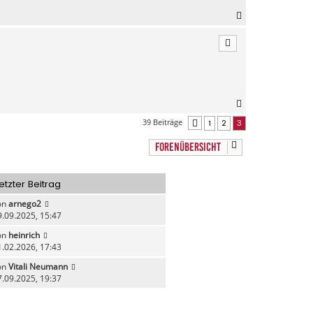
n
N
a
c
h
o
b
e
n
N
a
39 Beiträge
1
2
3
Vorherige
c
h
FORENÜBERSICHT
o
b
e
etzter Beitrag
n
on
arnego2
9.09.2025, 15:47
on
heinrich
1.02.2026, 17:43
on
Vitali Neumann
7.09.2025, 19:37