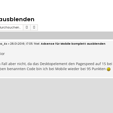
 ausblenden
Suche
Erweiterte Suche
ha_Es
» 28.01.2019, 17:05
Adsense für Mobile komplett ausblenden
ior
Fall aber nicht, da das Desktopelement den Pagespeed auf 15 bei 
ben benannten Code bin ich bei Mobile wieder bei 95 Punkten