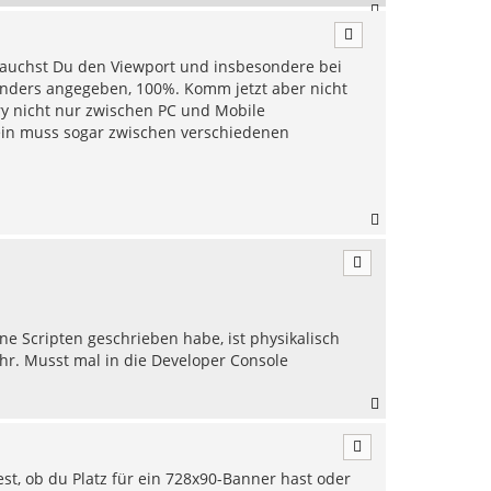
N
a
c
brauchst Du den Viewport und insbesondere bei
h
o
t anders angegeben, 100%. Komm jetzt aber nicht
b
ary nicht nur zwischen PC und Mobile
e
ein muss sogar zwischen verschiedenen
n
N
a
c
h
o
b
e
ine Scripten geschrieben habe, ist physikalisch
n
. Musst mal in die Developer Console
N
a
c
h
st, ob du Platz für ein 728x90-Banner hast oder
o