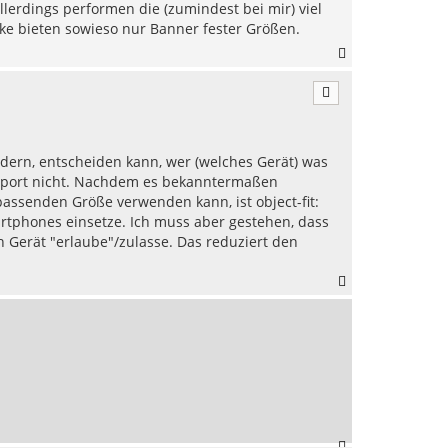
b
lerdings performen die (zumindest bei mir) viel
e
rke bieten sowieso nur Banner fester Größen.
n
N
a
c
h
o
b
e
ildern, entscheiden kann, wer (welches Gerät) was
n
iewport nicht. Nachdem es bekanntermaßen
 passenden Größe verwenden kann, ist object-fit:
artphones einsetze. Ich muss aber gestehen, dass
ch Gerät "erlaube"/zulasse. Das reduziert den
N
a
c
h
o
b
e
n
N