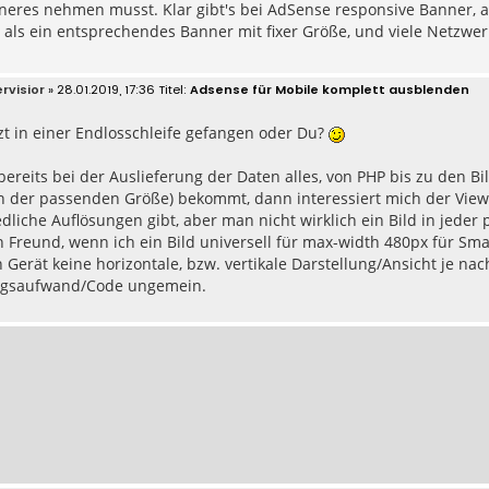
neres nehmen musst. Klar gibt's bei AdSense responsive Banner, al
 als ein entsprechendes Banner mit fixer Größe, und viele Netzwe
rvisior
» 28.01.2019, 17:36
Adsense für Mobile komplett ausblenden
tzt in einer Endlosschleife gefangen oder Du?
ereits bei der Auslieferung der Daten alles, von PHP bis zu den B
d in der passenden Größe) bekommt, dann interessiert mich der V
dliche Auflösungen gibt, aber man nicht wirklich ein Bild in jeder
 Freund, wenn ich ein Bild universell für max-width 480px für Sm
h Gerät keine horizontale, bzw. vertikale Darstellung/Ansicht je na
ngsaufwand/Code ungemein.