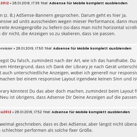
2012
» 28.01.2019, 17:39
Adsense für Mobile komplett ausblenden
on (z. B.) AdSense-Bannern gesprochen. Darum geht es hier ja.
nsive ad units ausscheiden wegen mieser Performance, dann muss 
reite Anzeigengröße zu liefern (so dass man nicht horizontal scrol
 dir nicht, die Anzeigen so zu skalieren, dass sie passen.
rvisior
» 28.01.2019, 17:50
Adsense für Mobile komplett ausblenden
liegst Du falsch, zumindest nach der Art, wie ich das handhabe. D
dem Hintergrund, dass ich Dank der Library je nach Gerät untersch
 auch unterschiedliche Anzeigen, wobei ich generell nur responsi
machen bei einem responsive Layout irgendwie keinen Sinn und is
brary könntest Du das aber doch machen, zumindest beim Layout f
 Neu ist übrigens, dass Adsense Dir Deine Anzeigen auf die passe
zo2012
» 28.01.2019, 17:52
Adsense für Mobile komplett ausblenden
weimal geschrieben, dass es (bei AdSense, aber längst nicht überal
 schlechter performen als solche fixer Größe.