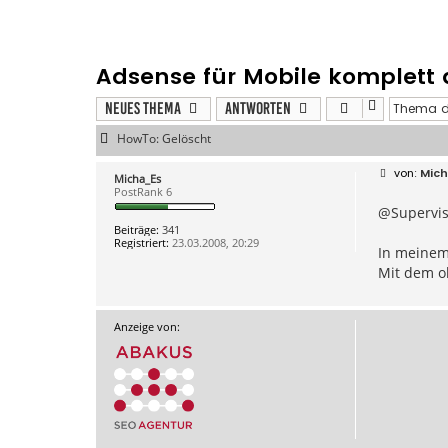
Adsense für Mobile komplett
Neues Thema
Antworten
HowTo: Gelöscht
B
Mic
Micha_Es
e
PostRank 6
i
@Supervis
t
r
Beiträge:
341
a
Registriert:
23.03.2008, 20:29
g
In meinem 
Mit dem o
Anzeige von: