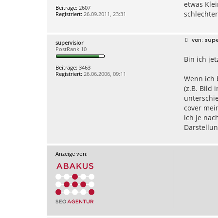
etwas Klei
a
Beiträge:
2607
g
schlechter
Registriert:
26.09.2011, 23:31
B
supe
supervisior
e
PostRank 10
i
Bin ich je
t
r
Beiträge:
3463
a
Registriert:
26.06.2006, 09:11
g
Wenn ich b
(z.B. Bil
unterschie
cover mein
ich je nac
Darstellu
Anzeige von: