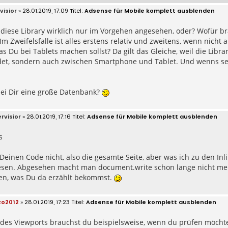
visior
» 28.01.2019, 17:09
Adsense für Mobile komplett ausblenden
 diese Library wirklich nur im Vorgehen angesehen, oder? Wofür 
 Im Zweifelsfalle ist alles erstens relativ und zweitens, wenn nich
as Du bei Tablets machen sollst? Da gilt das Gleiche, weil die Libr
det, sondern auch zwischen Smartphone und Tablet. Und wenns s
bei Dir eine große Datenbank?
rvisior
» 28.01.2019, 17:16
Adsense für Mobile komplett ausblenden
s
Deinen Code nicht, also die gesamte Seite, aber was ich zu den Inl
sen. Abgesehen macht man document.write schon lange nicht mehr
en, was Du da erzählt bekommst.
zo2012
» 28.01.2019, 17:23
Adsense für Mobile komplett ausblenden
 des Viewports brauchst du beispielsweise, wenn du prüfen möchte