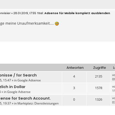
rvisior
» 28.01.2019, 17:55
Adsense für Mobile komplett ausblenden
ige meine Unaufmerksamkeit....
Antworten
Zugriffe
L
nisse / for Search
v
4
2135
0
5, 15:47 » in
Google Adsense
ich in Dollar
v
3
1578
1
 » in
Google Adsense
ense for Search Account.
v
0
1326
0
5, 19:37 » in
Marktplatz: Dienstleistungen