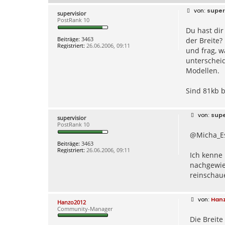
B
super
supervisior
e
PostRank 10
i
Du hast dir
t
r
Beiträge:
3463
der Breite?
a
Registriert:
26.06.2006, 09:11
g
und frag, w
unterschei
Modellen.
Sind 81kb 
B
supe
supervisior
e
PostRank 10
i
@Micha_E
t
r
Beiträge:
3463
a
Registriert:
26.06.2006, 09:11
g
Ich kenne 
nachgewie
reinschau
B
Han
Hanzo2012
e
Community-Manager
i
Die Breite
t
r