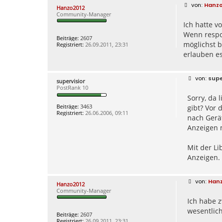
B
Hanzo
Hanzo2012
e
Community-Manager
i
Ich hatte v
t
r
Wenn respo
a
Beiträge:
2607
g
möglichst b
Registriert:
26.09.2011, 23:31
erlauben es
B
supe
supervisior
e
PostRank 10
i
Sorry, da 
t
r
Beiträge:
3463
gibt? Vor 
a
Registriert:
26.06.2006, 09:11
g
nach Gerät
Anzeigen 
Mit der Li
Anzeigen.
B
Han
Hanzo2012
e
Community-Manager
i
Ich habe z
t
r
wesentlich
a
Beiträge:
2607
g
Registriert:
26.09.2011, 23:31