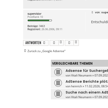
B
supe
supervisior
e
PostRank 10
i
Entschuld
t
r
Beiträge:
3463
a
Registriert:
26.06.2006, 09:11
g
Antworten
Zurück zu „Google Adsense“
VERGLEICHBARE THEMEN
Adsense für Suchergeb
von
Vitali Neumann
» 07.09.202
AdSense Berichte plötzl
von
heinrich
» 11.02.2026, 08:54
Suche nach einem AdS
von
Vitali Neumann
» 07.09.202