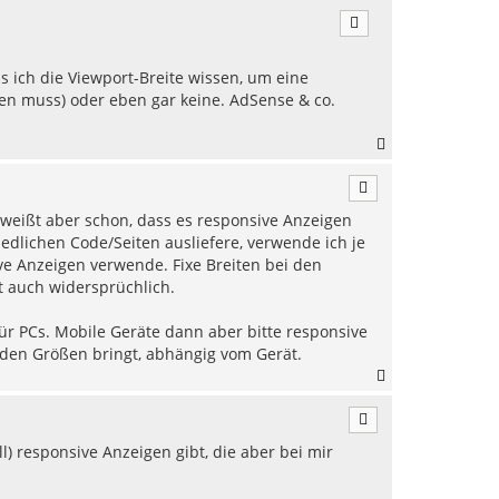
a
c
h
o
ich die Viewport-Breite wissen, um eine
b
len muss) oder eben gar keine. AdSense & co.
e
n
N
a
c
h
u weißt aber schon, dass es responsive Anzeigen
o
b
iedlichen Code/Seiten ausliefere, verwende ich je
e
ve Anzeigen verwende. Fixe Breiten bei den
n
t auch widersprüchlich.
ür PCs. Mobile Geräte dann aber bitte responsive
nden Größen bringt, abhängig vom Gerät.
N
a
c
h
l) responsive Anzeigen gibt, die aber bei mir
o
b
e