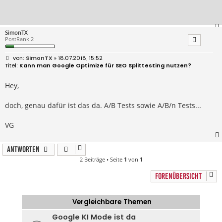
SimonTX
PostRank 2
B
SimonTX
» 18.07.2018, 15:52
e
Kann man Google Optimize für SEO Splittesting nutzen?
i
t
r
Hey,
a
g
doch, genau dafür ist das da. A/B Tests sowie A/B/n Tests...
VG
Antworten
2 Beiträge • Seite
1
von
1
FORENÜBERSICHT
Vergleichbare Themen
Google KI Mode ist da