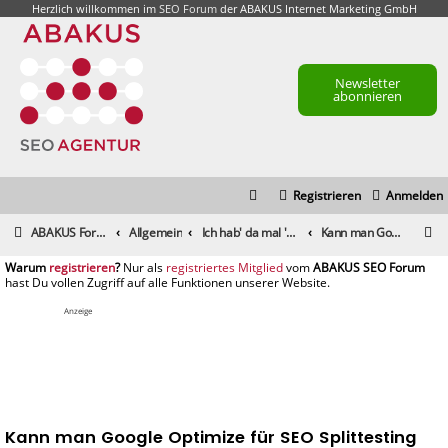
Herzlich willkommen im
SEO Forum
der ABAKUS Internet Marketing GmbH
Newsletter
abonnieren
Registrieren
Anmelden
S
ABAKUS Foren-Übersicht
Allgemein
Ich hab' da mal 'ne Frage
Kann man Google Optimize für SEO Splittesting nutzen?
u
registrieren
registriertes Mitglied
c
h
Anzeige
e
Kann man Google Optimize für SEO Splittesting