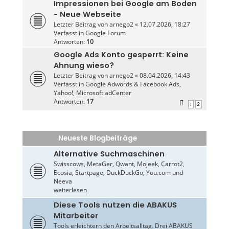
Impressionen bei Google am Boden
- Neue Webseite
Letzter Beitrag von
arnego2
«
12.07.2026, 18:27
Verfasst in
Google Forum
Antworten:
10
Google Ads Konto gesperrt: Keine
Ahnung wieso?
Letzter Beitrag von
arnego2
«
08.04.2026, 14:43
Verfasst in
Google Adwords & Facebook Ads,
Yahoo!, Microsoft adCenter
Antworten:
17
1
2
Neueste Blogbeiträge
Alternative Suchmaschinen
Swisscows, MetaGer, Qwant, Mojeek, Carrot2,
Ecosia, Startpage, DuckDuckGo, You.com und
Neeva
weiterlesen
Diese Tools nutzen die ABAKUS
Mitarbeiter
Tools erleichtern den Arbeitsalltag. Drei ABAKUS