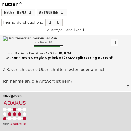
nutzen?
Neues Thema
Antworten
Suche
Erweiterte Suche
2 Beiträge • Seite
1
von
1
SeriousBadMan
PostRank 10
B
SeriousBadMan
» 17.07.2018, 11:34
e
Kann man Google Optimize für SEO Splittesting nutzen?
i
t
r
Z.B. verschiedene Überschriften testen oder ähnlich.
a
g
Ich nehme an, die Antwort ist nein?
Anzeige von: