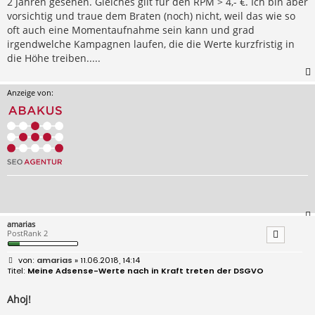
2 Jahren gesehen. Gleiches gilt für den RPM > 4,- €. Ich bin aber
vorsichtig und traue dem Braten (noch) nicht, weil das wie so
oft auch eine Momentaufnahme sein kann und grad
irgendwelche Kampagnen laufen, die die Werte kurzfristig in
die Höhe treiben.....
Anzeige von:
amarias
PostRank 2
B
amarias
» 11.06.2018, 14:14
e
Meine Adsense-Werte nach in Kraft treten der DSGVO
i
t
r
Ahoj!
a
g