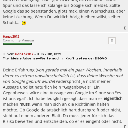
Spur und das lasse ich solange bis Google sich meldet. Sollte
Google das so beanstanden, gibts max. einen Warnschuss, aber
keine Löschung. Wenn Du wirklich hörig bleiben willst, selber
Schuld....
Hanzo2012
Community-Manager
B
Hanzo2012
» 11.06.2018, 18:21
e
Meine Adsense-Werte nach in Kraft treten der DSGVO
i
t
r
Deine Erfahrung (
von gerade mal ein paar Wochen, innerhalb
a
derer es extrem unwahrscheinlich ist, dass deine Website mal
g
von Google geprüft wurde
) widerspricht ja nicht meiner
Aussage und ist natürlich kein "Gegenbeweis". Ein
Gegenbeweis wäre eine Aussage von Google im Sinne von "es
ist uns egal". Ich habe lediglich gesagt, dass man es
eigentlich
machen
muss
, wenn man sich an die Richtlinien halten
möchte. Ob Google da tatsächlich hart durchgreift oder nicht,
steht auf einem anderen Blatt. Da muss jeder für sich das
Risiko bewerten und entscheiden, ob er es eingeht oder nicht.