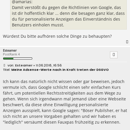
@amarias:
Damit verstößt du gegen die Richtlinien von Google, das
ist dir hoffentlich klar ... denn die besagen ganz klar, dass
du für personalisierte Anzeigen das Einverständnis des
Benutzers einholen musst.
Würdest Du bitte aufhören solche Dinge zu behaupten?
Esteamer
PostRank 4
B
Esteamer
» 11.06.2018, 16:56
e
Meine Adsense-Werte nach in Kraft treten der DSGVO
i
t
r
Ich kann das natürlich nicht wissen oder gar beweisen, jedoch
a
vermute ich, dass Google schlicht einen sehr einfachen Kurs
g
fährt, um potentiellen Rechtsstreitigkeiten aus dem Wege zu
gehen. Wenn sich irgendwann mal jemand über eine Webseite
beschwert, da diese ohne Einwilligung personalisierte
Anzeigen ausspielt, kann Google sagen: "Böser Pubilsher, er hat
sich nicht an unsere Vorgaben gehalten und wir haben es
"lediglich" versäumt diesen Fauxpas frühzeitig zu erkennen.