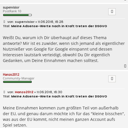
supervisior
PostRank 10
B
supervisior
» 11.06.2018, 18:28
e
Meine Adsense-Werte nach in Kraft treten der DSGVO
i
t
r
Weißt Du, warum ich Dir überhaupt auf dieses Thema
a
antworte? Mir ist es zuwider, wenn sich jemand als eigentlicher
g
Nutznießer von Google für Google einspannt und dessen
Interessen lautstark verteidigt, obwohl Du Dir eigentlich
Gedanken, um Deine Einnahmen machen solltest.
Hanzo2012
Community-Manager
B
Hanzo2012
» 11.06.2018, 18:30
e
Meine Adsense-Werte nach in Kraft treten der DSGVO
i
t
r
Meine Einnahmen kommen zum größten Teil von außerhalb
a
der EU, und genau darum möchte ich für das "kleine bisschen",
g
was aus der EU kommt, nicht meinen ganzen Account aufs
Spiel setzen.