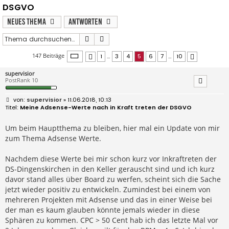
DSGVO
Neues Thema
Antworten
Suche
Erweiterte Suche
Seite
5
von
10
147 Beiträge
1
…
3
4
5
6
7
…
10
Vorherige
Nächste
supervisior
PostRank 10
B
supervisior
» 11.06.2018, 10:13
e
Meine Adsense-Werte nach in Kraft treten der DSGVO
i
t
r
Um beim Hauptthema zu bleiben, hier mal ein Update von mir
a
zum Thema Adsense Werte.
g
Nachdem diese Werte bei mir schon kurz vor Inkraftreten der
DS-Dingenskirchen in den Keller gerauscht sind und ich kurz
davor stand alles über Board zu werfen, scheint sich die Sache
jetzt wieder positiv zu entwickeln. Zumindest bei einem von
mehreren Projekten mit Adsense und das in einer Weise bei
der man es kaum glauben könnte jemals wieder in diese
Sphären zu kommen. CPC > 50 Cent hab ich das letzte Mal vor