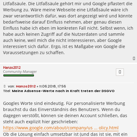
Litfaßsäule. Die Litfaßsäule gehört mir und Google pflastert die
Werbung zu. Wäre meine Webseite eine Litfaßsäule wäre ich
zwar verantwortlich dafür, was dort angezeigt wird und könnte
bedarfsweise darauf Einfluss nehmen, aber genau diesen
Einfluss habe ich eben im konkreten Fall nicht. Selbst wenn, ich
habe auch keinen Zugriff auf die Nutzerdaten und sammle
auch keine, weil mich die nicht interessieren, aber Google
interessiert sich dafür. Ergo, ist es Maßgabe von Google die
Voraussetzungen zu schaffen.
Hanzo2012
Community-Manager
B
Hanzo2012
» 11.06.2018, 17:56
e
Meine Adsense-Werte nach in Kraft treten der DSGVO
i
t
r
Googles Worte sind eindeutig. Für personalisierte Werbung
a
brauchst du das Einverständnis des Benutzers. Wenn du
g
dagegen verstößt, können sie deinen Account schließen, das
steht auch explizit hier geschrieben:
https://www.google.com/about/company/us ... olicy.html
Ob die Lösung einfach umsetzbar ist (und das ist sie, mit ein