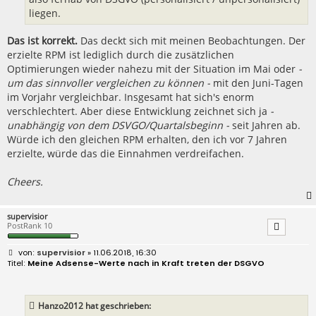
liegen.
Das ist korrekt.
Das deckt sich mit meinen Beobachtungen. Der
erzielte RPM ist lediglich durch die zusätzlichen
Optimierungen wieder nahezu mit der Situation im Mai oder
-
um das sinnvoller vergleichen zu können -
mit den Juni-Tagen
im Vorjahr vergleichbar. Insgesamt hat sich's enorm
verschlechtert. Aber diese Entwicklung zeichnet sich ja
-
unabhängig von dem DSVGO/Quartalsbeginn -
seit Jahren ab.
Würde ich den gleichen RPM erhalten, den ich vor 7 Jahren
erzielte, würde das die Einnahmen verdreifachen.
Cheers.
supervisior
PostRank 10
B
supervisior
» 11.06.2018, 16:30
e
Meine Adsense-Werte nach in Kraft treten der DSGVO
i
t
r
a
Hanzo2012 hat geschrieben:
g