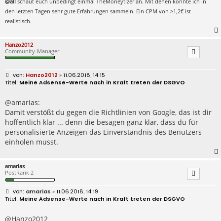
@all
schaut euch unbedingt einmal TheMoneytizer an. Mit denen konnte ich in
den letzten Tagen sehr gute Erfahrungen sammeln. Ein CPM von >1,2€ ist
realistisch.
Hanzo2012
Community-Manager
B
Hanzo2012
» 11.06.2018, 14:15
e
Meine Adsense-Werte nach in Kraft treten der DSGVO
i
t
r
@amarias:
a
Damit verstößt du gegen die Richtlinien von Google, das ist dir
g
hoffentlich klar ... denn die besagen ganz klar, dass du für
personalisierte Anzeigen das Einverständnis des Benutzers
einholen musst.
amarias
PostRank 2
B
amarias
» 11.06.2018, 14:19
e
Meine Adsense-Werte nach in Kraft treten der DSGVO
i
t
r
@Hanzo2012