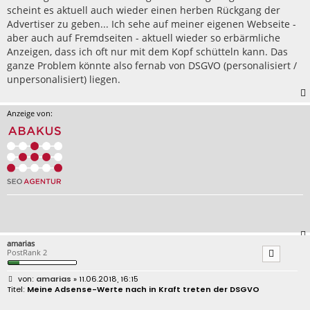
scheint es aktuell auch wieder einen herben Rückgang der
Advertiser zu geben... Ich sehe auf meiner eigenen Webseite -
aber auch auf Fremdseiten - aktuell wieder so erbärmliche
Anzeigen, dass ich oft nur mit dem Kopf schütteln kann. Das
ganze Problem könnte also fernab von DSGVO (personalisiert /
unpersonalisiert) liegen.
Anzeige von:
amarias
PostRank 2
B
amarias
» 11.06.2018, 16:15
e
Meine Adsense-Werte nach in Kraft treten der DSGVO
i
t