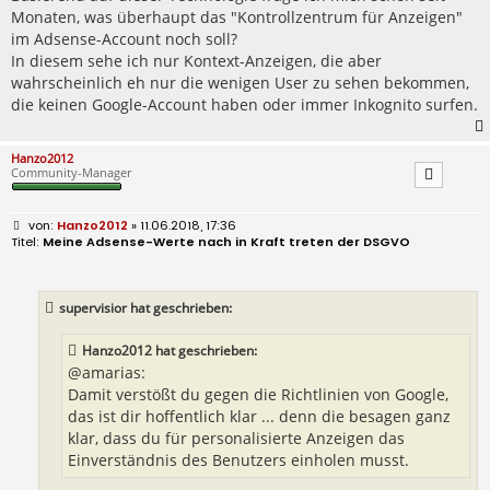
Monaten, was überhaupt das "Kontrollzentrum für Anzeigen"
im Adsense-Account noch soll?
In diesem sehe ich nur Kontext-Anzeigen, die aber
wahrscheinlich eh nur die wenigen User zu sehen bekommen,
die keinen Google-Account haben oder immer Inkognito surfen.
Hanzo2012
Community-Manager
B
Hanzo2012
» 11.06.2018, 17:36
e
Meine Adsense-Werte nach in Kraft treten der DSGVO
i
t
r
a
supervisior hat geschrieben:
g
Hanzo2012 hat geschrieben:
@amarias:
Damit verstößt du gegen die Richtlinien von Google,
das ist dir hoffentlich klar ... denn die besagen ganz
klar, dass du für personalisierte Anzeigen das
Einverständnis des Benutzers einholen musst.