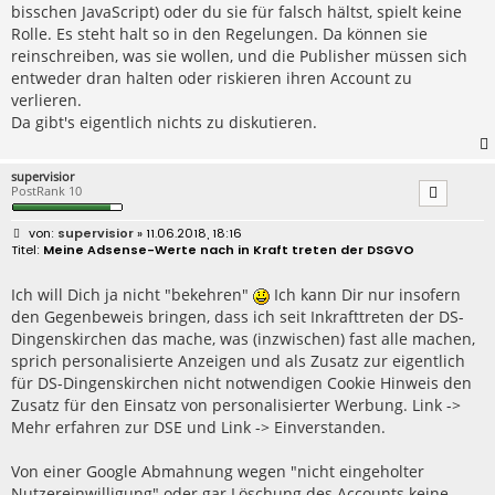
bisschen JavaScript) oder du sie für falsch hältst, spielt keine
Rolle. Es steht halt so in den Regelungen. Da können sie
reinschreiben, was sie wollen, und die Publisher müssen sich
entweder dran halten oder riskieren ihren Account zu
verlieren.
Da gibt's eigentlich nichts zu diskutieren.
supervisior
PostRank 10
B
supervisior
» 11.06.2018, 18:16
e
Meine Adsense-Werte nach in Kraft treten der DSGVO
i
t
r
Ich will Dich ja nicht "bekehren"
Ich kann Dir nur insofern
a
den Gegenbeweis bringen, dass ich seit Inkrafttreten der DS-
g
Dingenskirchen das mache, was (inzwischen) fast alle machen,
sprich personalisierte Anzeigen und als Zusatz zur eigentlich
für DS-Dingenskirchen nicht notwendigen Cookie Hinweis den
Zusatz für den Einsatz von personalisierter Werbung. Link ->
Mehr erfahren zur DSE und Link -> Einverstanden.
Von einer Google Abmahnung wegen "nicht eingeholter
Nutzereinwilligung" oder gar Löschung des Accounts keine