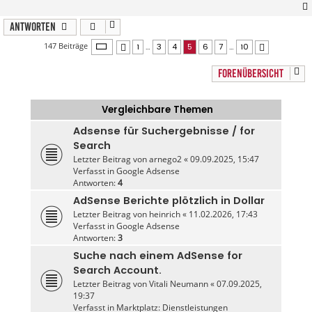
Antworten
Seite
5
von
10
147 Beiträge
1
…
3
4
5
6
7
…
10
Vorherige
Nächste
FORENÜBERSICHT
Vergleichbare Themen
Adsense für Suchergebnisse / for
Search
Letzter Beitrag von
arnego2
«
09.09.2025, 15:47
Verfasst in
Google Adsense
Antworten:
4
AdSense Berichte plötzlich in Dollar
Letzter Beitrag von
heinrich
«
11.02.2026, 17:43
Verfasst in
Google Adsense
Antworten:
3
Suche nach einem AdSense for
Search Account.
Letzter Beitrag von
Vitali Neumann
«
07.09.2025,
19:37
Verfasst in
Marktplatz: Dienstleistungen