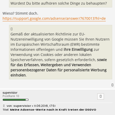
Würdest Du bitte aufhören solche Dinge zu behaupten?
Wieso? Stimmt doch.
https://support.google.com/adsense/answer/7670013?hl=de
Gemäß der aktualisierten Richtlinie zur EU-
Nutzereinwilligung von Google müssen Sie Ihren Nutzern
im Europäischen Wirtschaftsraum (EWR) bestimmte
Informationen offenlegen und
ihre Einwilligung
zur
Verwendung von Cookies oder anderen lokalen
Speicherverfahren, sofern gesetzlich erforderlich,
sowie
für das Erfassen, Weitergeben und Verwenden
personenbezogener Daten für personalisierte Werbung
einholen
.
supervisior
PostRank 10
B
supervisior
» 11.06.2018, 17:51
e
Meine Adsense-Werte nach in Kraft treten der DSGVO
i