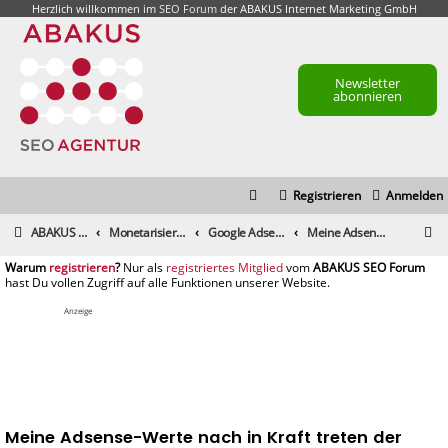
Herzlich willkommen im
SEO Forum
der ABAKUS Internet Marketing GmbH
Newsletter
abonnieren
Registrieren
Anmelden
S
ABAKUS Foren-Übersicht
Monetarisierung & Controlling
Google Adsense
Meine Adsense-Werte nach in Kraft treten der DSGVO
u
registrieren
registriertes Mitglied
c
h
Anzeige
e
Meine Adsense-Werte nach in Kraft treten der