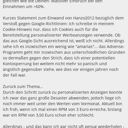
gleichen wie die Deinen: Massiver Einbruch bei den
Einnahmen um >60%.
Kurzes Statement zum Einwand von Hanzo2012 bezüglich dem
Verstoß gegen Google-Richtlinien: Ich schreibe in meinem
Cookie-Hinweis nur, dass ich Cookies auch für die
Bereitstellung personalisierter Werbeanzeigen verwende. Ob
das aus Google-Sicht ausreichend ist, weiß ich nicht. Allerdings
sehe ich es inzwischen ein wenig wie "amarias"... das Adsense-
Programm geht mir inzwischen aus unterschiedlichen Gründen
so dermaßen gegen den Strich, dass ich einer potentiellen
Kontosperrung bei weitem nicht mehr so panisch und
ängstlich gegenüber stehe, wie dies vor einigen Jahren noch
der Fall war.
Zurück zum Thema...
Durch den Schritt zurück zu personalisierten Anzeigen konnte
ich zwar das ganz große Desaster abwenden, jedoch liege ich
noch immer weit unter den Werten vom Vormonat. Aktuell bin
ich froh, wenn ich mal einen RPM von 3 Euro erreiche, bislang
war ein RPM von 3,50 Euro schon eher schlecht.
Allerdings - und das kann ich gar nicht oft genug wiederholen -