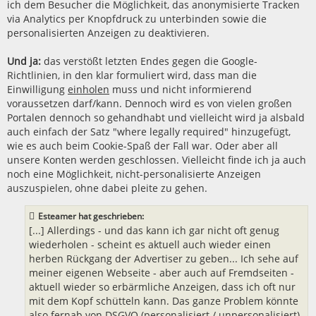
ich dem Besucher die Möglichkeit, das anonymisierte Tracken
via Analytics per Knopfdruck zu unterbinden sowie die
personalisierten Anzeigen zu deaktivieren.
Und ja:
das verstößt letzten Endes gegen die Google-
Richtlinien, in den klar formuliert wird, dass man die
Einwilligung
einholen
muss und nicht informierend
voraussetzen darf/kann. Dennoch wird es von vielen großen
Portalen dennoch so gehandhabt und vielleicht wird ja alsbald
auch einfach der Satz "where legally required" hinzugefügt,
wie es auch beim Cookie-Spaß der Fall war. Oder aber all
unsere Konten werden geschlossen. Vielleicht finde ich ja auch
noch eine Möglichkeit, nicht-personalisierte Anzeigen
auszuspielen, ohne dabei pleite zu gehen.
Esteamer hat geschrieben:
[...] Allerdings - und das kann ich gar nicht oft genug
wiederholen - scheint es aktuell auch wieder einen
herben Rückgang der Advertiser zu geben... Ich sehe auf
meiner eigenen Webseite - aber auch auf Fremdseiten -
aktuell wieder so erbärmliche Anzeigen, dass ich oft nur
mit dem Kopf schütteln kann. Das ganze Problem könnte
also fernab von DSGVO (personalisiert / unpersonalisiert)