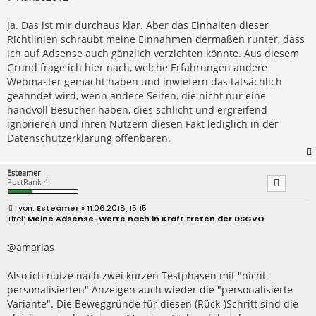
a
g
Ja. Das ist mir durchaus klar. Aber das Einhalten dieser
Richtlinien schraubt meine Einnahmen dermaßen runter, dass
ich auf Adsense auch gänzlich verzichten könnte. Aus diesem
Grund frage ich hier nach, welche Erfahrungen andere
Webmaster gemacht haben und inwiefern das tatsächlich
geahndet wird, wenn andere Seiten, die nicht nur eine
handvoll Besucher haben, dies schlicht und ergreifend
ignorieren und ihren Nutzern diesen Fakt lediglich in der
Datenschutzerklärung offenbaren.
Esteamer
PostRank 4
B
Esteamer
» 11.06.2018, 15:15
e
Meine Adsense-Werte nach in Kraft treten der DSGVO
i
t
r
@amarias
a
g
Also ich nutze nach zwei kurzen Testphasen mit "nicht
personalisierten" Anzeigen auch wieder die "personalisierte
Variante". Die Beweggründe für diesen (Rück-)Schritt sind die