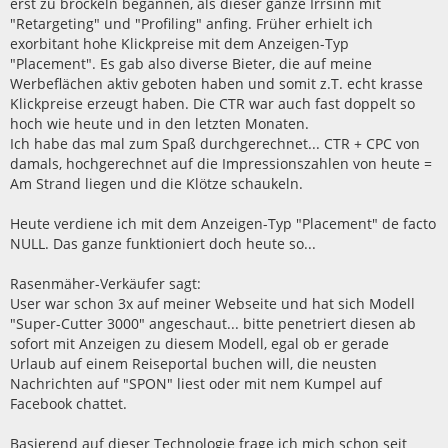
erst zu bröckeln begannen, als dieser ganze Irrsinn mit
"Retargeting" und "Profiling" anfing. Früher erhielt ich
exorbitant hohe Klickpreise mit dem Anzeigen-Typ
"Placement". Es gab also diverse Bieter, die auf meine
Werbeflächen aktiv geboten haben und somit z.T. echt krasse
Klickpreise erzeugt haben. Die CTR war auch fast doppelt so
hoch wie heute und in den letzten Monaten.
Ich habe das mal zum Spaß durchgerechnet... CTR + CPC von
damals, hochgerechnet auf die Impressionszahlen von heute =
Am Strand liegen und die Klötze schaukeln.
Heute verdiene ich mit dem Anzeigen-Typ "Placement" de facto
NULL. Das ganze funktioniert doch heute so...
Rasenmäher-Verkäufer sagt:
User war schon 3x auf meiner Webseite und hat sich Modell
"Super-Cutter 3000" angeschaut... bitte penetriert diesen ab
sofort mit Anzeigen zu diesem Modell, egal ob er gerade
Urlaub auf einem Reiseportal buchen will, die neusten
Nachrichten auf "SPON" liest oder mit nem Kumpel auf
Facebook chattet.
Basierend auf dieser Technologie frage ich mich schon seit