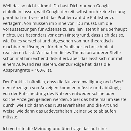
t
r
Weil das so nicht stimmt. Du hast Dich nur von Google
a
einlulleln lassen, weil Google derzeit selbst noch keine Lösung
g
parat hat und versucht das Problem auf die Publisher zu
verlagern. Von müssen im Sinne von "Du musst, um die
Voraussetzungen für Adsense zu erüllen" steht hier überhaupt
nichts. Das besonders vor dem Hintergrund, dass sich das so,
wie Du es verstehst und abgesehen von nur theoretisch
machbaren Lösungen, für den Publisher technisch nicht
realisieren lässt. Wir hatten dieses Thema an anderer Stelle
schon mal hinreichend diskutiert, aber das lässt sich nur mit
einem Aufwand realisieren, der zur Folge hat, dass die
Absprungrate = 100% ist.
Der Punkt ist nämlich, dass die Nutzereinwilligung noch "vor"
dem Anzeigen von Anzeigen kommen müsste und abhängig
von der Entscheidung des Nutzers entweder solche oder
solche Anzeigen geladen werden. Spiel das bitte mal im Geiste
durch, wie sich dann das Nutzerverhalten und die Art und
Weise, wie dann das Ladeverhalten Deiner Seite ablaufen
müsste.
Ich vertrete die Meinung und übertrage das auf eine