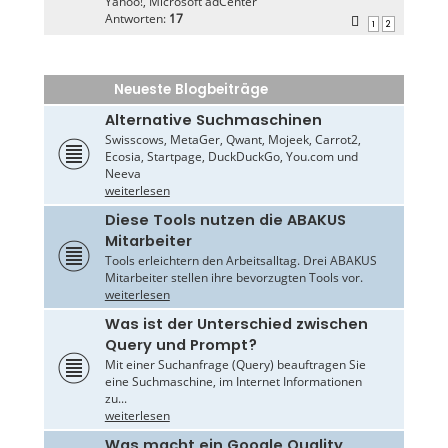
Yahoo!, Microsoft adCenter
Antworten:
17
1
2
Neueste Blogbeiträge
Alternative Suchmaschinen
Swisscows, MetaGer, Qwant, Mojeek, Carrot2,
Ecosia, Startpage, DuckDuckGo, You.com und
Neeva
weiterlesen
Diese Tools nutzen die ABAKUS
Mitarbeiter
Tools erleichtern den Arbeitsalltag. Drei ABAKUS
Mitarbeiter stellen ihre bevorzugten Tools vor.
weiterlesen
Was ist der Unterschied zwischen
Query und Prompt?
Mit einer Suchanfrage (Query) beauftragen Sie
eine Suchmaschine, im Internet Informationen
zu...
weiterlesen
Was macht ein Google Quality