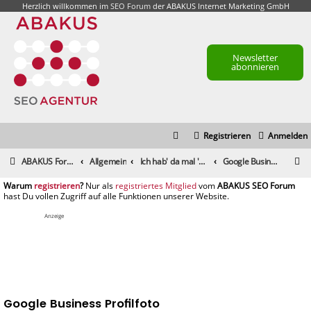
Herzlich willkommen im
SEO Forum
der ABAKUS Internet Marketing GmbH
Newsletter
abonnieren
Registrieren
Anmelden
S
ABAKUS Foren-Übersicht
Allgemein
Ich hab' da mal 'ne Frage
Google Business Profilfoto
u
registrieren
registriertes Mitglied
c
h
Anzeige
e
Google Business Profilfoto