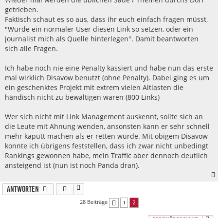
a
getrieben.
g
Faktisch schaut es so aus, dass ihr euch einfach fragen müsst,
"Würde ein normaler User diesen Link so setzen, oder ein
Journalist mich als Quelle hinterlegen". Damit beantworten
sich alle Fragen.
Ich habe noch nie eine Penalty kassiert und habe nun das erste
mal wirklich Disavow benutzt (ohne Penalty). Dabei ging es um
ein geschenktes Projekt mit extrem vielen Altlasten die
händisch nicht zu bewältigen waren (800 Links)
Wer sich nicht mit Link Management auskennt, sollte sich an
die Leute mit Ahnung wenden, ansonsten kann er sehr schnell
mehr kaputt machen als er retten würde. Mit obigem Disavow
konnte ich übrigens feststellen, dass ich zwar nicht unbedingt
Rankings gewonnen habe, mein Traffic aber dennoch deutlich
ansteigend ist (nun ist noch Panda dran).
Antworten
28 Beiträge
1
2
Vorherige