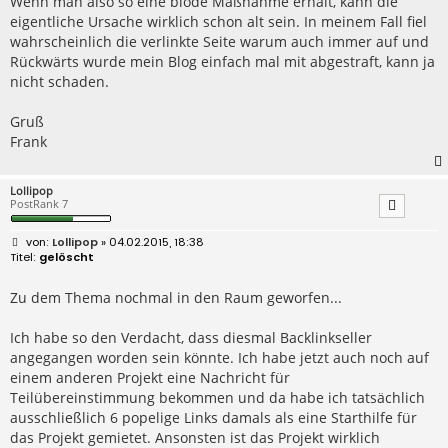
Wenn man also so eine blöde Maßnahme erhält, kann die
eigentliche Ursache wirklich schon alt sein. In meinem Fall fiel
wahrscheinlich die verlinkte Seite warum auch immer auf und
Rückwärts wurde mein Blog einfach mal mit abgestraft, kann ja
nicht schaden.
Gruß
Frank
Lollipop
PostRank 7
B
Lollipop
» 04.02.2015, 18:38
e
gelöscht
i
t
r
Zu dem Thema nochmal in den Raum geworfen...
a
g
Ich habe so den Verdacht, dass diesmal Backlinkseller
angegangen worden sein könnte. Ich habe jetzt auch noch auf
einem anderen Projekt eine Nachricht für
Teilübereinstimmung bekommen und da habe ich tatsächlich
ausschließlich 6 popelige Links damals als eine Starthilfe für
das Projekt gemietet. Ansonsten ist das Projekt wirklich