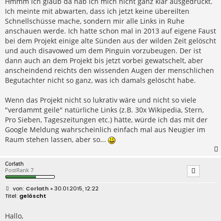
Hmmm ich glaub da hab ich mich nicht ganz klar ausgedrückt.
Ich meinte mit abwarten, dass ich jetzt keine übereilten
Schnellschüsse mache, sondern mir alle Links in Ruhe
anschauen werde. Ich hatte schon mal in 2013 auf eigene Faust
bei dem Projekt einige alte Sünden aus der wilden Zeit gelöscht
und auch disavowed um dem Pinguin vorzubeugen. Der ist
dann auch an dem Projekt bis jetzt vorbei gewatschelt, aber
anscheindend reichts den wissenden Augen der menschlichen
Begutachter nicht so ganz, was ich damals gelöscht habe.
Wenn das Projekt nicht so lukrativ wäre und nicht so viele
"verdammt geile" natürliche Links (z.B. 30x Wikipedia, Stern,
Pro Sieben, Tageszeitungen etc.) hätte, würde ich das mit der
Google Meldung wahrscheinlich einfach mal aus Neugier im
Raum stehen lassen, aber so...
Corlath
PostRank 7
B
Corlath
» 30.01.2015, 12:22
e
gelöscht
i
t
r
Hallo,
a