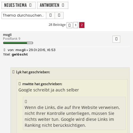
Neues Thema
Antworten
Suche
Erweiterte Suche
28 Beiträge
1
2
Vorherige
mogli
PostRank 9
B
mogli
» 29.01.2015, 16:53
e
gelöscht
i
t
r
a
Lyk hat geschrieben:
g
mwitte hat geschrieben:
Google schreibt ja auch selber
Wenn die Links, die auf Ihre Website verweisen,
nicht Ihrer Kontrolle unterliegen, müssen Sie
nichts weiter tun. Google wird diese Links im
Ranking nicht berücksichtigen.