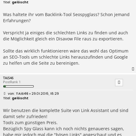
e
gelöscht
i
t
r
Was haltete ihr vom Backlink-Tool Seospyglass? Schon jemand
a
Erfahrungen?
g
Verspricht ja einiges die schlechten Links zu finden und auch
die Möglichkeit gleich ein Disavow File raus zu exportieren.
Sollte das wirklich funktionieren wäre das wohl das Optimum
an SEO-Tools um schlechte Links herauszufinden und Google
zu helfen um die Seite zu bereinigen.
TAiS46
PostRank 1
B
TAiS46
» 29.01.2015, 18:29
e
gelöscht
i
t
r
Wir benutzen die komplette Suite von Link Assistant und sind
a
damit sehr zufrieden!
g
Tools zum günstigen Preis.
Bezüglich Spy Glass kann ich noch nichts genaueres sagen,
habe mir jedoch mal die "bösen Links" angeschaut und es