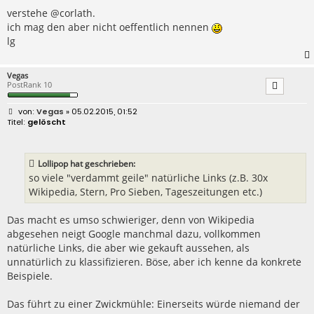
t
r
verstehe @corlath.
a
ich mag den aber nicht oeffentlich nennen
g
lg
Vegas
PostRank 10
B
Vegas
» 05.02.2015, 01:52
e
gelöscht
i
t
r
a
Lollipop hat geschrieben:
g
so viele "verdammt geile" natürliche Links (z.B. 30x
Wikipedia, Stern, Pro Sieben, Tageszeitungen etc.)
Das macht es umso schwieriger, denn von Wikipedia
abgesehen neigt Google manchmal dazu, vollkommen
natürliche Links, die aber wie gekauft aussehen, als
unnatürlich zu klassifizieren. Böse, aber ich kenne da konkrete
Beispiele.
Das führt zu einer Zwickmühle: Einerseits würde niemand der