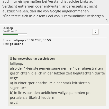
auch nur einigermaßen bei Verstand ist solche Links auf
Verdacht entfernen oder entwerten, andererseits ist nicht
auszuschließen, daß die von Google angenommenen
"Übeltäter" sich in diesem Pool von "Premiumlinks" verbergen.
Lollipop
PostRank 7
B
Lollipop
» 06.02.2015, 08:56
e
gelöscht
i
t
r
a
hanneswobus hat geschrieben:
g
lollipop,
also der "kleinste gemeinsame nenner" der abgestraften
geschichten, die ich in der letzten zeit begutachten durfte
liegt:
a) in einer "perlenschnur" einer stark kritisierten
"agentur"
b) in links aus den ueblichen vollgespammten pr-
portalen, artikelschleudern
gruß