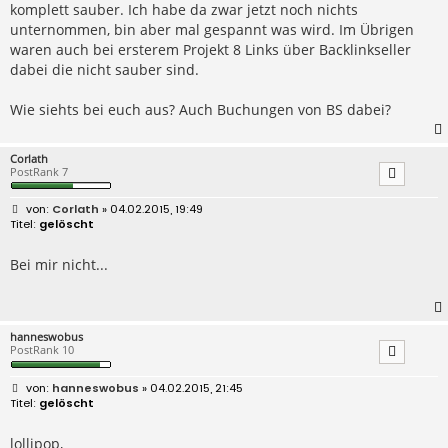
komplett sauber. Ich habe da zwar jetzt noch nichts
unternommen, bin aber mal gespannt was wird. Im Übrigen
waren auch bei ersterem Projekt 8 Links über Backlinkseller
dabei die nicht sauber sind.
Wie siehts bei euch aus? Auch Buchungen von BS dabei?
Corlath
PostRank 7
B
Corlath
» 04.02.2015, 19:49
e
gelöscht
i
t
r
Bei mir nicht...
a
g
hanneswobus
PostRank 10
B
hanneswobus
» 04.02.2015, 21:45
e
gelöscht
i
t
r
lollipop,