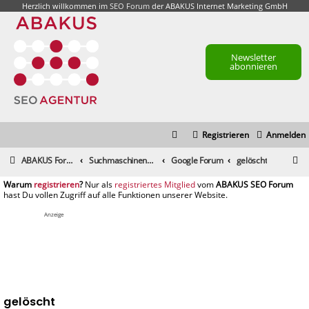
Herzlich willkommen im
SEO Forum
der ABAKUS Internet Marketing GmbH
Newsletter
abonnieren
Registrieren
Anmelden
S
ABAKUS Foren-Übersicht
Suchmaschinenmarketing (SEM) / Suchmaschinenoptimierung (SEO)
Google Forum
gelöscht
u
registrieren
registriertes Mitglied
c
h
Anzeige
e
gelöscht