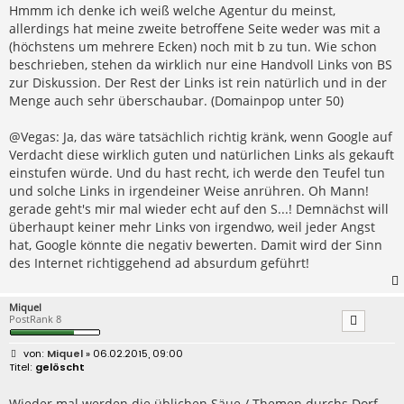
Hmmm ich denke ich weiß welche Agentur du meinst,
allerdings hat meine zweite betroffene Seite weder was mit a
(höchstens um mehrere Ecken) noch mit b zu tun. Wie schon
beschrieben, stehen da wirklich nur eine Handvoll Links von BS
zur Diskussion. Der Rest der Links ist rein natürlich und in der
Menge auch sehr überschaubar. (Domainpop unter 50)
@Vegas: Ja, das wäre tatsächlich richtig kränk, wenn Google auf
Verdacht diese wirklich guten und natürlichen Links als gekauft
einstufen würde. Und du hast recht, ich werde den Teufel tun
und solche Links in irgendeiner Weise anrühren. Oh Mann!
gerade geht's mir mal wieder echt auf den S...! Demnächst will
überhaupt keiner mehr Links von irgendwo, weil jeder Angst
hat, Google könnte die negativ bewerten. Damit wird der Sinn
des Internet richtiggehend ad absurdum geführt!
Miquel
PostRank 8
B
Miquel
» 06.02.2015, 09:00
e
gelöscht
i
t
r
Wieder mal werden die üblichen Säue / Themen durchs Dorf