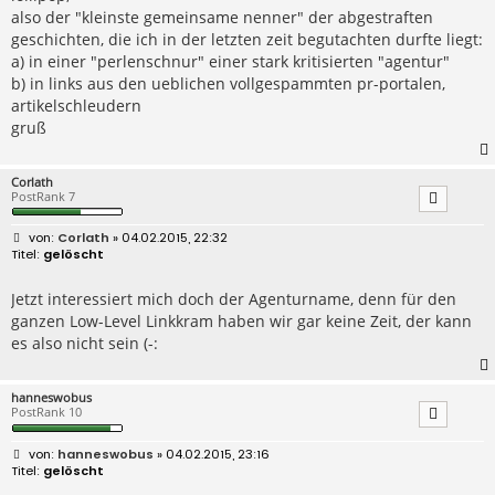
a
also der "kleinste gemeinsame nenner" der abgestraften
g
geschichten, die ich in der letzten zeit begutachten durfte liegt:
a) in einer "perlenschnur" einer stark kritisierten "agentur"
b) in links aus den ueblichen vollgespammten pr-portalen,
artikelschleudern
gruß
Corlath
PostRank 7
B
Corlath
» 04.02.2015, 22:32
e
gelöscht
i
t
r
Jetzt interessiert mich doch der Agenturname, denn für den
a
ganzen Low-Level Linkkram haben wir gar keine Zeit, der kann
g
es also nicht sein (-:
hanneswobus
PostRank 10
B
hanneswobus
» 04.02.2015, 23:16
e
gelöscht
i