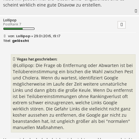
scheint wirklich eine gute Disavow zu erstellen.
Lollipop
PostRank 7
B
Lollipop
» 29.01.2015, 19:17
e
gelöscht
i
t
r
a
Vegas hat geschrieben:
g
@Lollipop: Die Frage ob Entfernung oder Abwarten ist bei
Teilübereinstimmung ein bischen die Wahl zwischen Pest
und Cholera. Wenn du wartest, identifiziert Google
möglicherweise im Laufe der Zeit weitere unnatürliche
Links und dann gibts die große Keule. Wenn Du entfernst
ist bei Teilübereinstimmungen ohne Rankingverlust oft
extrem schwer einzugrenzen, welche Links Google
wirklich stören. Die Gefahr Links die vielleicht nicht ganz
kosher aussehen zu entfernen, die Google gar nicht zu
beanstanden hat, ist ungleich größer als bei "normalen"
manuellen Maßnahmen.