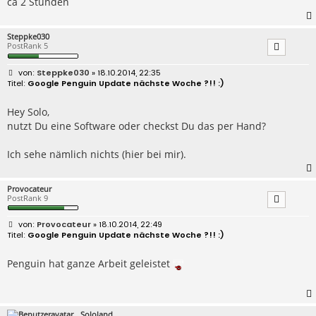
ca 2 Stunden
Steppke030
PostRank 5
B
Steppke030
» 18.10.2014, 22:35
e
Google Penguin Update nächste Woche ?!! :)
i
t
r
Hey Solo,
a
nutzt Du eine Software oder checkst Du das per Hand?
g
Ich sehe nämlich nichts (hier bei mir).
Provocateur
PostRank 9
B
Provocateur
» 18.10.2014, 22:49
e
Google Penguin Update nächste Woche ?!! :)
i
t
r
Penguin hat ganze Arbeit geleistet
a
g
Sololand