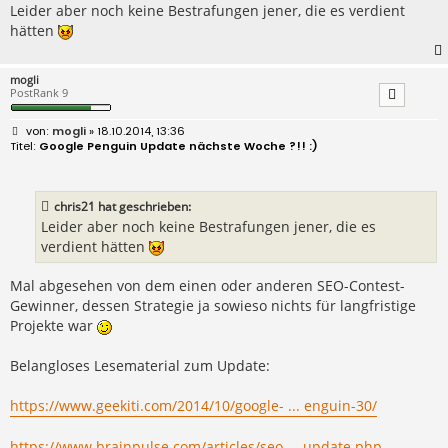
Leider aber noch keine Bestrafungen jener, die es verdient
hätten
mogli
PostRank 9
B
mogli
» 18.10.2014, 13:36
e
Google Penguin Update nächste Woche ?!! :)
i
t
r
a
chris21 hat geschrieben:
g
Leider aber noch keine Bestrafungen jener, die es
verdient hätten
Mal abgesehen von dem einen oder anderen SEO-Contest-
Gewinner, dessen Strategie ja sowieso nichts für langfristige
Projekte war
Belangloses Lesematerial zum Update:
https://www.geekiti.com/2014/10/google- ... enguin-30/
https://www.brainpulse.com/articles/seo ... update.php