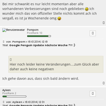
r
Bei mir schwankt es nur leicht momentan aber alle
a
vorhandenen Verbesserungen sind noch geblieben
Ich
g
wunder mich das von offizieller Stelle nichts kommt ach ich
vergaß, es ist ja Wochenende omg
Pompom
PostRank 10
B
Pompom
» 19.10.2014, 12:19
e
Google Penguin Update nächste Woche ?!! :)
i
t
r
a
g
Hier noch leider keine Veränderungen....zum Glück aber
daher auch keine negativen
Ich gehe davon aus, dass sich bald ändern wird.
Ayleen
PostRank 2
B
Ayleen
» 19.10.2014, 12:31
e
Google Penguin Update nächste Woche ?!! :)