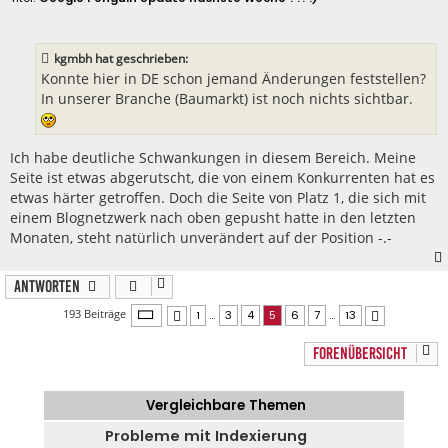
i
t
r
a
kgmbh hat geschrieben:
g
Konnte hier in DE schon jemand Änderungen feststellen?
In unserer Branche (Baumarkt) ist noch nichts sichtbar.
Ich habe deutliche Schwankungen in diesem Bereich. Meine
Seite ist etwas abgerutscht, die von einem Konkurrenten hat es
etwas härter getroffen. Doch die Seite von Platz 1, die sich mit
einem Blognetzwerk nach oben gepusht hatte in den letzten
Monaten, steht natürlich unverändert auf der Position -.-
Antworten
Seite
5
von
13
193 Beiträge
1
…
3
4
5
6
7
…
13
Vorherige
Nächste
FORENÜBERSICHT
Vergleichbare Themen
Probleme mit Indexierung