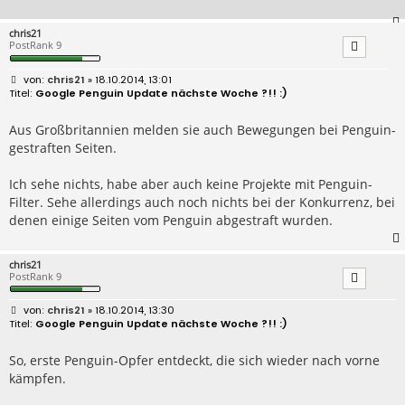
chris21
PostRank 9
B
chris21
» 18.10.2014, 13:01
e
Google Penguin Update nächste Woche ?!! :)
i
t
r
Aus Großbritannien melden sie auch Bewegungen bei Penguin-
a
gestraften Seiten.
g
Ich sehe nichts, habe aber auch keine Projekte mit Penguin-
Filter. Sehe allerdings auch noch nichts bei der Konkurrenz, bei
denen einige Seiten vom Penguin abgestraft wurden.
chris21
PostRank 9
B
chris21
» 18.10.2014, 13:30
e
Google Penguin Update nächste Woche ?!! :)
i
t
r
So, erste Penguin-Opfer entdeckt, die sich wieder nach vorne
a
kämpfen.
g