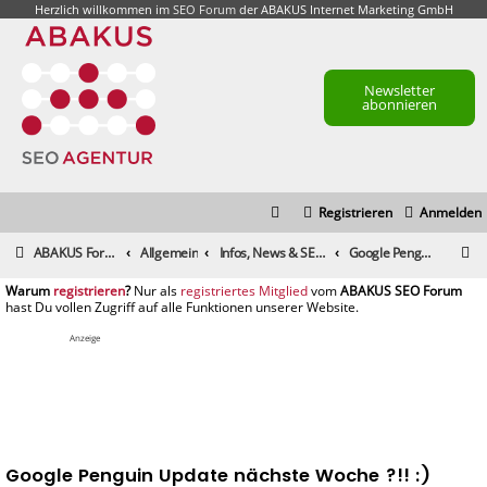
Herzlich willkommen im
SEO Forum
der ABAKUS Internet Marketing GmbH
Newsletter
abonnieren
Registrieren
Anmelden
S
ABAKUS Foren-Übersicht
Allgemein
Infos, News & SEO Gerüchte
Google Penguin Update nächste Woche ?!! :)
u
registrieren
registriertes Mitglied
c
h
Anzeige
e
Google Penguin Update nächste Woche ?!! :)