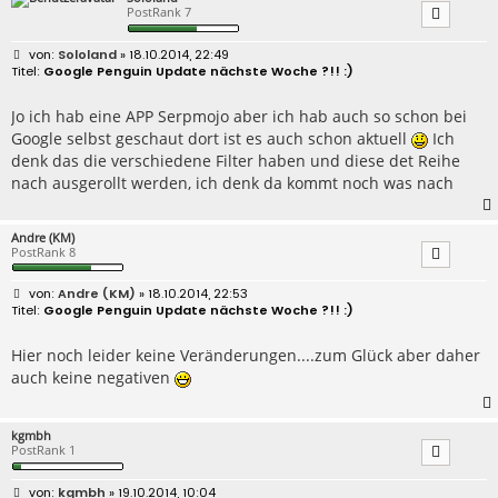
PostRank 7
B
Sololand
» 18.10.2014, 22:49
e
Google Penguin Update nächste Woche ?!! :)
i
t
r
Jo ich hab eine APP Serpmojo aber ich hab auch so schon bei
a
Google selbst geschaut dort ist es auch schon aktuell
Ich
g
denk das die verschiedene Filter haben und diese det Reihe
nach ausgerollt werden, ich denk da kommt noch was nach
Andre (KM)
PostRank 8
B
Andre (KM)
» 18.10.2014, 22:53
e
Google Penguin Update nächste Woche ?!! :)
i
t
r
Hier noch leider keine Veränderungen....zum Glück aber daher
a
auch keine negativen
g
kgmbh
PostRank 1
B
kgmbh
» 19.10.2014, 10:04