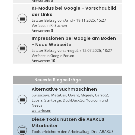
Antworten:
3
KI-Modus bei Google - Vorschaubild
der LInks
Letzter Beitrag von
Arnd
«
19.11.2025, 15:27
Verfasst in
KI-Suchen
Antworten:
3
Impressionen bei Google am Boden
- Neue Webseite
Letzter Beitrag von
arnego2
«
12.07.2026, 18:27
Verfasst in
Google Forum
Antworten:
10
Neueste Blogbeiträge
Alternative Suchmaschinen
Swisscows, MetaGer, Qwant, Mojeek, Carrot2,
Ecosia, Startpage, DuckDuckGo, You.com und
Neeva
weiterlesen
Diese Tools nutzen die ABAKUS
Mitarbeiter
Tools erleichtern den Arbeitsalltag. Drei ABAKUS