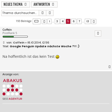
Neues Thema
Antworten
Suche
Erweiterte Suche
Seite
5
von
13
193 Beiträge
1
…
3
4
5
6
7
…
13
Vorherige
Nächste
Coffein
PostRank 5
B
Coffein
» 18.10.2014, 12:56
e
Google Penguin Update nächste Woche ?!! :)
i
t
r
Na hoffentlich ist das kein Test
a
g
Anzeige von: