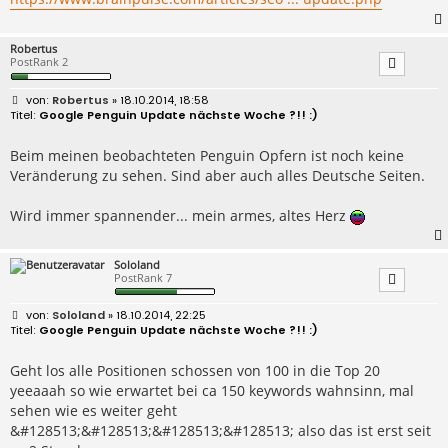
Robertus
PostRank 2
B
Robertus
» 18.10.2014, 18:58
e
Google Penguin Update nächste Woche ?!! :)
i
t
r
Beim meinen beobachteten Penguin Opfern ist noch keine
a
Veränderung zu sehen. Sind aber auch alles Deutsche Seiten.
g
Wird immer spannender... mein armes, altes Herz
Sololand
PostRank 7
B
Sololand
» 18.10.2014, 22:25
e
Google Penguin Update nächste Woche ?!! :)
i
t
r
Geht los alle Positionen schossen von 100 in die Top 20
a
yeeaaah so wie erwartet bei ca 150 keywords wahnsinn, mal
g
sehen wie es weiter geht
&#128513;&#128513;&#128513;&#128513; also das ist erst seit