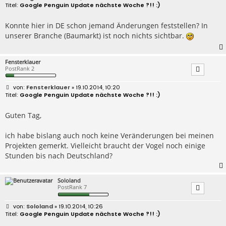
e
Google Penguin Update nächste Woche ?!! :)
i
t
r
Konnte hier in DE schon jemand Änderungen feststellen? In
a
unserer Branche (Baumarkt) ist noch nichts sichtbar.
g
Fensterklauer
PostRank 2
B
Fensterklauer
» 19.10.2014, 10:20
e
Google Penguin Update nächste Woche ?!! :)
i
t
r
Guten Tag,
a
g
ich habe bislang auch noch keine Veränderungen bei meinen
Projekten gemerkt. Vielleicht braucht der Vogel noch einige
Stunden bis nach Deutschland?
Sololand
PostRank 7
B
Sololand
» 19.10.2014, 10:26
e
Google Penguin Update nächste Woche ?!! :)
i
t