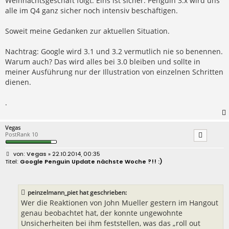
Weihnachtsgeschäft folgt. Eins ist sicher: Penguin 3.x wird uns
alle im Q4 ganz sicher noch intensiv beschäftigen.
Soweit meine Gedanken zur aktuellen Situation.
Nachtrag: Google wird 3.1 und 3.2 vermutlich nie so benennen.
Warum auch? Das wird alles bei 3.0 bleiben und sollte in
meiner Ausführung nur der Illustration von einzelnen Schritten
dienen.
.
Vegas
PostRank 10
B
Vegas
» 22.10.2014, 00:35
e
Google Penguin Update nächste Woche ?!! :)
i
t
r
a
peinzelmann_piet hat geschrieben:
g
Wer die Reaktionen von John Mueller gestern im Hangout
genau beobachtet hat, der konnte ungewohnte
Unsicherheiten bei ihm feststellen, was das „roll out