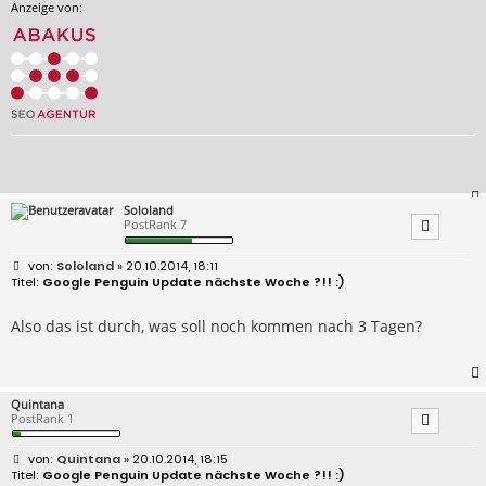
Anzeige von:
Sololand
PostRank 7
B
Sololand
» 20.10.2014, 18:11
e
Google Penguin Update nächste Woche ?!! :)
i
t
r
Also das ist durch, was soll noch kommen nach 3 Tagen?
a
g
Quintana
PostRank 1
B
Quintana
» 20.10.2014, 18:15
e
Google Penguin Update nächste Woche ?!! :)