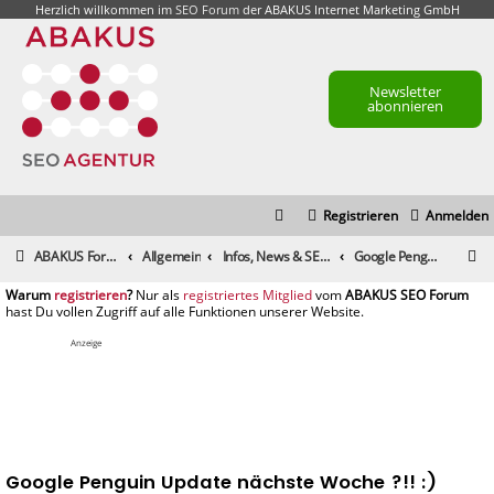
Herzlich willkommen im
SEO Forum
der ABAKUS Internet Marketing GmbH
Newsletter
abonnieren
Registrieren
Anmelden
S
ABAKUS Foren-Übersicht
Allgemein
Infos, News & SEO Gerüchte
Google Penguin Update nächste Woche ?!! :)
u
registrieren
registriertes Mitglied
c
h
Anzeige
e
Google Penguin Update nächste Woche ?!! :)