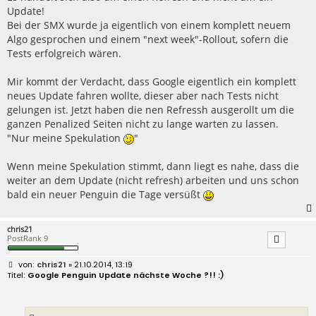
Update!
Bei der SMX wurde ja eigentlich von einem komplett neuem
Algo gesprochen und einem "next week"-Rollout, sofern die
Tests erfolgreich wären.
Mir kommt der Verdacht, dass Google eigentlich ein komplett
neues Update fahren wollte, dieser aber nach Tests nicht
gelungen ist. Jetzt haben die nen Refressh ausgerollt um die
ganzen Penalized Seiten nicht zu lange warten zu lassen.
"Nur meine Spekulation
"
Wenn meine Spekulation stimmt, dann liegt es nahe, dass die
weiter an dem Update (nicht refresh) arbeiten und uns schon
bald ein neuer Penguin die Tage versüßt
chris21
PostRank 9
B
chris21
» 21.10.2014, 13:19
e
Google Penguin Update nächste Woche ?!! :)
i
t
r
a