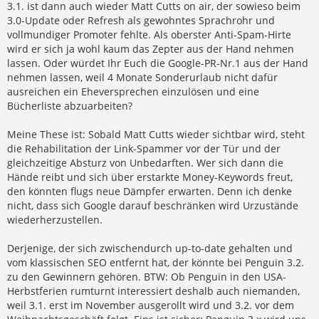
3.1. ist dann auch wieder Matt Cutts on air, der sowieso beim
3.0-Update oder Refresh als gewohntes Sprachrohr und
vollmundiger Promoter fehlte. Als oberster Anti-Spam-Hirte
wird er sich ja wohl kaum das Zepter aus der Hand nehmen
lassen. Oder würdet Ihr Euch die Google-PR-Nr.1 aus der Hand
nehmen lassen, weil 4 Monate Sonderurlaub nicht dafür
ausreichen ein Eheversprechen einzulösen und eine
Bücherliste abzuarbeiten?
Meine These ist: Sobald Matt Cutts wieder sichtbar wird, steht
die Rehabilitation der Link-Spammer vor der Tür und der
gleichzeitige Absturz von Unbedarften. Wer sich dann die
Hände reibt und sich über erstarkte Money-Keywords freut,
den könnten flugs neue Dämpfer erwarten. Denn ich denke
nicht, dass sich Google darauf beschränken wird Urzustände
wiederherzustellen.
Derjenige, der sich zwischendurch up-to-date gehalten und
vom klassischen SEO entfernt hat, der könnte bei Penguin 3.2.
zu den Gewinnern gehören. BTW: Ob Penguin in den USA-
Herbstferien rumturnt interessiert deshalb auch niemanden,
weil 3.1. erst im November ausgerollt wird und 3.2. vor dem