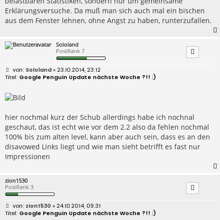
belastbaren Statistiken, sondern nur um gemeinsame
Erklärungsversuche. Da muß man sich auch mal ein bischen
aus dem Fenster lehnen, ohne Angst zu haben, runterzufallen.
Sololand
PostRank 7
B
Sololand
» 23.10.2014, 23:12
e
Google Penguin Update nächste Woche ?!! :)
i
t
r
a
g
hier nochmal kurz der Schub allerdings habe ich nochnal
geschaut, das ist echt wie vor dem 2.2 also da fehlen nochmal
100% bis zum alten level, kann aber auch sein, dass es an den
disavowed Links liegt und wie man sieht betrifft es fast nur
Impressionen
zion1530
PostRank 3
B
zion1530
» 24.10.2014, 09:31
e
Google Penguin Update nächste Woche ?!! :)
i