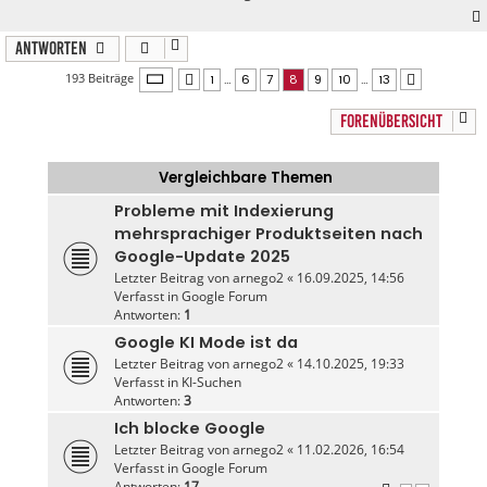
Antworten
Seite
8
von
13
193 Beiträge
1
…
6
7
8
9
10
…
13
Vorherige
Nächste
FORENÜBERSICHT
Vergleichbare Themen
Probleme mit Indexierung
mehrsprachiger Produktseiten nach
Google-Update 2025
Letzter Beitrag von
arnego2
«
16.09.2025, 14:56
Verfasst in
Google Forum
Antworten:
1
Google KI Mode ist da
Letzter Beitrag von
arnego2
«
14.10.2025, 19:33
Verfasst in
KI-Suchen
Antworten:
3
Ich blocke Google
Letzter Beitrag von
arnego2
«
11.02.2026, 16:54
Verfasst in
Google Forum
Antworten:
17