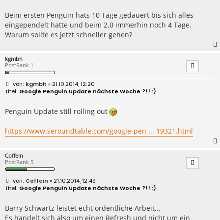
i
t
r
Beim ersten Penguin hats 10 Tage gedauert bis sich alles
a
eingependelt hatte und beim 2.0 immerhin noch 4 Tage.
g
Warum sollte es jetzt schneller gehen?
kgmbh
PostRank 1
B
kgmbh
» 21.10.2014, 12:20
e
Google Penguin Update nächste Woche ?!! :)
i
t
r
Penguin Update still rolling out
a
g
https://www.seroundtable.com/google-pen ... 19321.html
Coffein
PostRank 5
B
Coffein
» 21.10.2014, 12:49
e
Google Penguin Update nächste Woche ?!! :)
i
t
r
Barry Schwartz leistet echt ordentliche Arbeit...
a
Es handelt sich also um einen Refresh und nicht um ein
g