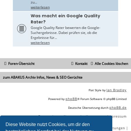
zu...
weiterlesen
Was macht ein Google Quality
Rater?
Google Quality Rater bewerten die Google-
Suchergebnisse. Dabei prüfen sie, ob die
Ergebnisse für...
weiterlesen
Foren-Übersicht
Kontakt
Alle Cookies löschen
zum ABAKUS Archiv Infos, News & SEO Gerüchte
Ian Bradley
Flat Style by
phpBB
Powered by
® Forum Software © phpBB Limited
phpBB.de
Deutsche Übersetzung durch
Datenschutz
Nutzungsbedingungen
Impressum
|
|
Diese Website nutzt Cookies, um dir den
|
|
|
|
SEO Agentur
SEO Blog
SEO Online Tools
SEO Dienstleistungen