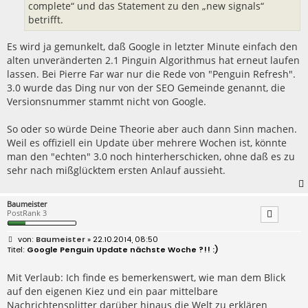
complete“ und das Statement zu den „new signals“
betrifft.
Es wird ja gemunkelt, daß Google in letzter Minute einfach den
alten unveränderten 2.1 Pinguin Algorithmus hat erneut laufen
lassen. Bei Pierre Far war nur die Rede von "Penguin Refresh".
3.0 wurde das Ding nur von der SEO Gemeinde genannt, die
Versionsnummer stammt nicht von Google.
So oder so würde Deine Theorie aber auch dann Sinn machen.
Weil es offiziell ein Update über mehrere Wochen ist, könnte
man den "echten" 3.0 noch hinterherschicken, ohne daß es zu
sehr nach mißglücktem ersten Anlauf aussieht.
Baumeister
PostRank 3
B
Baumeister
» 22.10.2014, 08:50
e
Google Penguin Update nächste Woche ?!! :)
i
t
r
Mit Verlaub: Ich finde es bemerkenswert, wie man dem Blick
a
auf den eigenen Kiez und ein paar mittelbare
g
Nachrichtensplitter darüber hinaus die Welt zu erklären