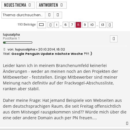
Neues Thema
Antworten
Suche
Erweiterte Suche
Seite
8
von
13
193 Beiträge
1
…
6
7
8
9
10
…
13
Vorherige
Nächste
lupusalpha
PostRank 1
B
lupusalpha
» 20.10.2014, 18:02
e
Google Penguin Update nächste Woche ?!! :)
i
t
r
Leider kann ich in meinem Branchenumfeld keinerlei
a
Änderungen - weder an meinen noch an den Projekten der
g
Mitbewerber - feststellen. Einige Mitbewerber sind meiner
Meinung nach definitiv auf der Frackvogel-Abschussliste,
ranken aber stabil.
Daher meine Frage: Hat jemand Beispiele von Webseiten aus
dem deutschsprachigen Raum, die seit Freitag offensichtlich
aus dem Mistvogel rausgekommen sind?? Würde mich über die
eine oder andere Domain auch per PN freuen....