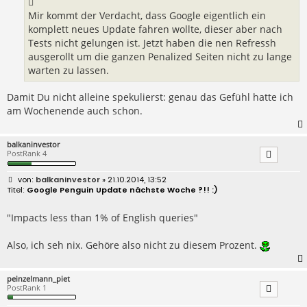
g
Mir kommt der Verdacht, dass Google eigentlich ein
komplett neues Update fahren wollte, dieser aber nach
Tests nicht gelungen ist. Jetzt haben die nen Refressh
ausgerollt um die ganzen Penalized Seiten nicht zu lange
warten zu lassen.
Damit Du nicht alleine spekulierst: genau das Gefühl hatte ich
am Wochenende auch schon.
balkaninvestor
PostRank 4
B
balkaninvestor
» 21.10.2014, 13:52
e
Google Penguin Update nächste Woche ?!! :)
i
t
r
"Impacts less than 1% of English queries"
a
g
Also, ich seh nix. Gehöre also nicht zu diesem Prozent.
peinzelmann_piet
PostRank 1