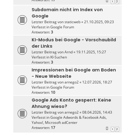
1
2
Subdomain nicht im Index von
Google
Letzter Beitrag von
staticweb
«
21.10.2025, 09:23
Verfasst in
Google Forum
Antworten:
3
KI-Modus bei Google - Vorschaubild
der LInks
Letzter Beitrag von
Arnd
«
19.11.2025, 15:27
Verfasst in
KI-Suchen
Antworten:
3
Impressionen bei Google am Boden
- Neue Webseite
Letzter Beitrag von
arnego2
«
12.07.2026, 18:27
Verfasst in
Google Forum
Antworten:
10
Google Ads Konto gesperrt: Keine
Ahnung wieso?
Letzter Beitrag von
arnego2
«
08.04.2026, 14:43
Verfasst in
Google Adwords & Facebook Ads,
Yahoo!, Microsoft adCenter
Antworten:
17
1
2