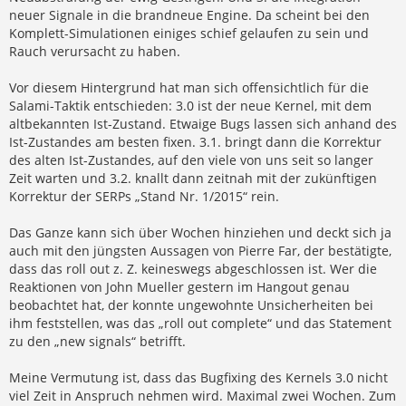
neuer Signale in die brandneue Engine. Da scheint bei den
Komplett-Simulationen einiges schief gelaufen zu sein und
Rauch verursacht zu haben.
Vor diesem Hintergrund hat man sich offensichtlich für die
Salami-Taktik entschieden: 3.0 ist der neue Kernel, mit dem
altbekannten Ist-Zustand. Etwaige Bugs lassen sich anhand des
Ist-Zustandes am besten fixen. 3.1. bringt dann die Korrektur
des alten Ist-Zustandes, auf den viele von uns seit so langer
Zeit warten und 3.2. knallt dann zeitnah mit der zukünftigen
Korrektur der SERPs „Stand Nr. 1/2015“ rein.
Das Ganze kann sich über Wochen hinziehen und deckt sich ja
auch mit den jüngsten Aussagen von Pierre Far, der bestätigte,
dass das roll out z. Z. keineswegs abgeschlossen ist. Wer die
Reaktionen von John Mueller gestern im Hangout genau
beobachtet hat, der konnte ungewohnte Unsicherheiten bei
ihm feststellen, was das „roll out complete“ und das Statement
zu den „new signals“ betrifft.
Meine Vermutung ist, dass das Bugfixing des Kernels 3.0 nicht
viel Zeit in Anspruch nehmen wird. Maximal zwei Wochen. Zum