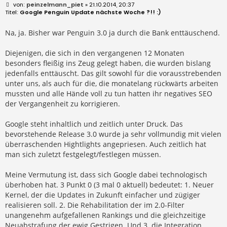
B
peinzelmann_piet
» 21.10.2014, 20:37
e
Google Penguin Update nächste Woche ?!! :)
i
t
r
Na, ja. Bisher war Penguin 3.0 ja durch die Bank enttäuschend.
a
g
Diejenigen, die sich in den vergangenen 12 Monaten
besonders fleißig ins Zeug gelegt haben, die wurden bislang
jedenfalls enttäuscht. Das gilt sowohl für die vorausstrebenden
unter uns, als auch für die, die monatelang rückwärts arbeiten
mussten und alle Hände voll zu tun hatten ihr negatives SEO
der Vergangenheit zu korrigieren.
Google steht inhaltlich und zeitlich unter Druck. Das
bevorstehende Release 3.0 wurde ja sehr vollmundig mit vielen
überraschenden Hightlights angepriesen. Auch zeitlich hat
man sich zuletzt festgelegt/festlegen müssen.
Meine Vermutung ist, dass sich Google dabei technologisch
überhoben hat. 3 Punkt 0 (3 mal 0 aktuell) bedeutet: 1. Neuer
Kernel, der die Updates in Zukunft einfacher und zügiger
realisieren soll. 2. Die Rehabilitation der im 2.0-Filter
unangenehm aufgefallenen Rankings und die gleichzeitige
Neuabstrafung der ewig Gestrigen. Und 3. die Integration