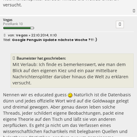
versucht.
Vegas
PostRank 10
B
Vegas
» 22.10.2014, 11:10
e
Google Penguin Update nächste Woche ?!! :)
i
t
r
a
Baumeister hat geschrieben:
g
Mit Verlaub: Ich finde es bemerkenswert, wie man dem
Blick auf den eigenen Kiez und ein paar mittelbare
Nachrichtensplitter darüber hinaus die Welt zu erklären
versucht.
Nennen wir es educated guess
Natürlich ist die Datenbasis
dünn und jedes offizielle Wort wird auf die Goldwaage gelegt
und dreimal gewogen. Aber genau davon leben solche
Threads, jeder schildert eigene Beobachtungen, packt eine
eigene Theorie auf den Tisch und läßt sie von anderen
zerpflücken. Es geht ja nicht um das Verfassen eines
wissenschaftlichen Fachartikels mit belegbaren Quellen und