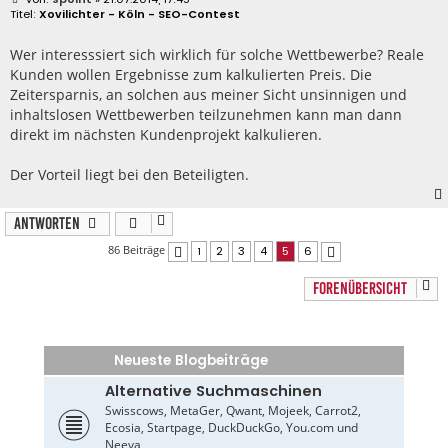
e
Xovilichter - Köln - SEO-Contest
i
t
r
Wer interesssiert sich wirklich für solche Wettbewerbe? Reale
a
Kunden wollen Ergebnisse zum kalkulierten Preis. Die
g
Zeitersparnis, an solchen aus meiner Sicht unsinnigen und
inhaltslosen Wettbewerben teilzunehmen kann man dann
direkt im nächsten Kundenprojekt kalkulieren.
Der Vorteil liegt bei den Beteiligten.
Antworten
86 Beiträge
1
2
3
4
5
6
Vorherige
Nächste
FORENÜBERSICHT
Neueste Blogbeiträge
Alternative Suchmaschinen
Swisscows, MetaGer, Qwant, Mojeek, Carrot2,
Ecosia, Startpage, DuckDuckGo, You.com und
Neeva