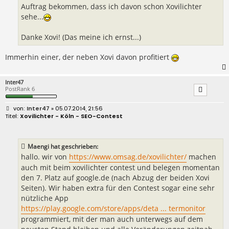
Auftrag bekommen, dass ich davon schon Xovilichter
sehe...
Danke Xovi! (Das meine ich ernst...)
Immerhin einer, der neben Xovi davon profitiert
Inter47
PostRank 6
B
Inter47
» 05.07.2014, 21:56
e
Xovilichter - Köln - SEO-Contest
i
t
r
a
Maengi hat geschrieben:
g
hallo. wir von
https://www.omsag.de/xovilichter/
machen
auch mit beim xovilichter contest und belegen momentan
den 7. Platz auf google.de (nach Abzug der beiden Xovi
Seiten). Wir haben extra für den Contest sogar eine sehr
nützliche App
https://play.google.com/store/apps/deta ... termonitor
programmiert, mit der man auch unterwegs auf dem