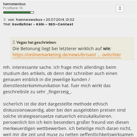
hanneswobus
PostRank 10
B
hanneswobus
» 20.07.2014, 13:02
e
Xovilichter - Köln - SEO-Contest
i
t
r
a
Vegas hat geschrieben:
g
Die Betonung liegt bei letzterer wirklich auf
wie
:
https://onlinemarketing.de/news/brisant ... ovilichter
mh. interessante sache. ich frage mich allerdings beim
studium des artikels, ob denn der schreiber auch einen
genauen einblick in die jeweilige kunden /
dienstleisterkommunikation hat. fuer mich wirkt das
geschreibsle zu sehr _fingerzeig_.
sicherlich ist die dort dargestellte methode ethisch
diskussionswuerdig, aber bei den ausgelobten preisen sind
solche strategieansaetze natuerlich einzukalkulieren.
persoenlich bin ich kein besonders großer freund von diesen
merkwuerdigen wettbewerben. ich beteilige mich daran nicht,
weil mir die zeit und muse zu netten oeffentlichkeitswirksamen