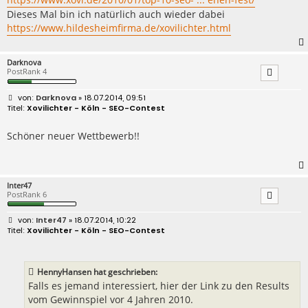
Dieses Mal bin ich natürlich auch wieder dabei
https://www.hildesheimfirma.de/xovilichter.html
Darknova
PostRank 4
B
Darknova
» 18.07.2014, 09:51
e
Xovilichter - Köln - SEO-Contest
i
t
r
Schöner neuer Wettbewerb!!
a
g
Inter47
PostRank 6
B
Inter47
» 18.07.2014, 10:22
e
Xovilichter - Köln - SEO-Contest
i
t
r
a
HennyHansen hat geschrieben:
g
Falls es jemand interessiert, hier der Link zu den Results
vom Gewinnspiel vor 4 Jahren 2010.