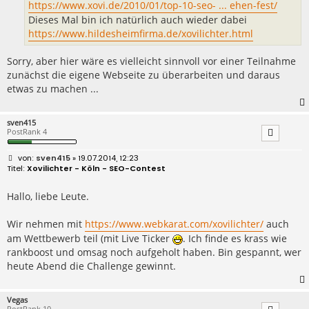
https://www.xovi.de/2010/01/top-10-seo- ... ehen-fest/
Dieses Mal bin ich natürlich auch wieder dabei
https://www.hildesheimfirma.de/xovilichter.html
Sorry, aber hier wäre es vielleicht sinnvoll vor einer Teilnahme
zunächst die eigene Webseite zu überarbeiten und daraus
etwas zu machen ...
sven415
PostRank 4
B
sven415
» 19.07.2014, 12:23
e
Xovilichter - Köln - SEO-Contest
i
t
r
Hallo, liebe Leute.
a
g
Wir nehmen mit
https://www.webkarat.com/xovilichter/
auch
am Wettbewerb teil (mit Live Ticker
. Ich finde es krass wie
rankboost und omsag noch aufgeholt haben. Bin gespannt, wer
heute Abend die Challenge gewinnt.
Vegas
PostRank 10