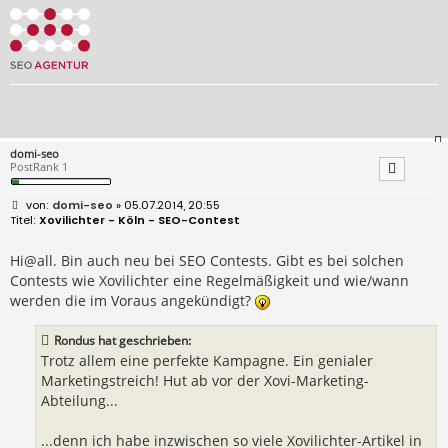
domi-seo
PostRank 1
B
domi-seo
» 05.07.2014, 20:55
e
Xovilichter - Köln - SEO-Contest
i
t
r
Hi@all. Bin auch neu bei SEO Contests. Gibt es bei solchen
a
Contests wie Xovilichter eine Regelmäßigkeit und wie/wann
g
werden die im Voraus angekündigt?
Rondus hat geschrieben:
Trotz allem eine perfekte Kampagne. Ein genialer
Marketingstreich! Hut ab vor der Xovi-Marketing-
Abteilung...
...denn ich habe inzwischen so viele Xovilichter-Artikel in