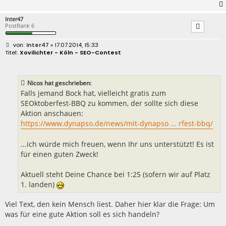
Inter47
PostRank 6
B
Inter47
» 17.07.2014, 15:33
e
Xovilichter - Köln - SEO-Contest
i
t
r
a
Nicos hat geschrieben:
g
Falls jemand Bock hat, vielleicht gratis zum
SEOktoberfest-BBQ zu kommen, der sollte sich diese
Aktion anschauen:
https://www.dynapso.de/news/mit-dynapso ... rfest-bbq/
...ich würde mich freuen, wenn Ihr uns unterstützt! Es ist
für einen guten Zweck!
Aktuell steht Deine Chance bei 1:25 (sofern wir auf Platz
1. landen)
Viel Text, den kein Mensch liest. Daher hier klar die Frage: Um
was für eine gute Aktion soll es sich handeln?