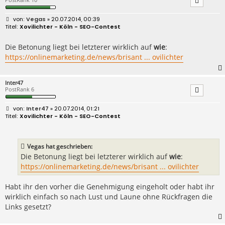
B
Vegas
» 20.07.2014, 00:39
e
Xovilichter - Köln - SEO-Contest
i
t
r
Die Betonung liegt bei letzterer wirklich auf
wie
:
a
https://onlinemarketing.de/news/brisant ... ovilichter
g
Inter47
PostRank 6
B
Inter47
» 20.07.2014, 01:21
e
Xovilichter - Köln - SEO-Contest
i
t
r
a
Vegas hat geschrieben:
g
Die Betonung liegt bei letzterer wirklich auf
wie
:
https://onlinemarketing.de/news/brisant ... ovilichter
Habt ihr den vorher die Genehmigung eingeholt oder habt ihr
wirklich einfach so nach Lust und Laune ohne Rückfragen die
Links gesetzt?