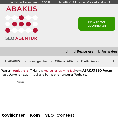
Herzlich willkommen im
SEO Forum
der ABAKUS Internet Marketing GmbH
Newsletter
abonnieren
Registrieren
Anmelden
S
ABAKUS Foren-Übersicht
Sonstige Themen
Offtopic, ABAKUS Community und alle sonstigen Themen
Xovilichter - Köln - SEO-Contest
u
registrieren
registriertes Mitglied
c
h
Anzeige
e
Xovilichter - Köln - SEO-Contest