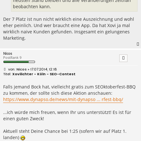
neusten Stand bleiben und alle Veränderungen zeitnah
beobachten kann.
Der 7 Platz ist nun nicht wirklich eine Auszeichnung und wohl
eher peinlich. Und wer braucht eine App. Da hat Xovi ja mal
wirklich naive Kunden gefunden. Insgesamt ein gelungenes
Marketing.
Nicos
PostRank 9
B
Nicos
» 17.07.2014, 12:18
e
Xovilichter - Köln - SEO-Contest
i
t
r
Falls jemand Bock hat, vielleicht gratis zum SEOktoberfest-BBQ
a
zu kommen, der sollte sich diese Aktion anschauen:
g
https://www.dynapso.de/news/mit-dynapso ... rfest-bbq/
...ich würde mich freuen, wenn Ihr uns unterstützt! Es ist für
einen guten Zweck!
Aktuell steht Deine Chance bei 1:25 (sofern wir auf Platz 1.
landen)