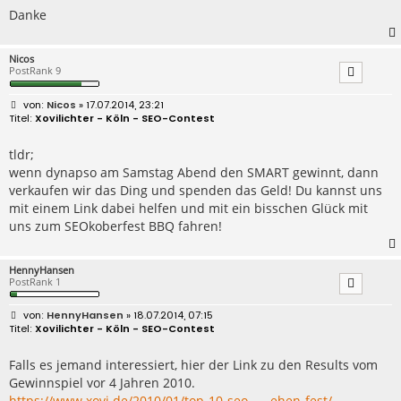
Danke
Nicos
PostRank 9
B
Nicos
» 17.07.2014, 23:21
e
Xovilichter - Köln - SEO-Contest
i
t
r
tldr;
a
wenn dynapso am Samstag Abend den SMART gewinnt, dann
g
verkaufen wir das Ding und spenden das Geld! Du kannst uns
mit einem Link dabei helfen und mit ein bisschen Glück mit
uns zum SEOkoberfest BBQ fahren!
HennyHansen
PostRank 1
B
HennyHansen
» 18.07.2014, 07:15
e
Xovilichter - Köln - SEO-Contest
i
t
r
Falls es jemand interessiert, hier der Link zu den Results vom
a
Gewinnspiel vor 4 Jahren 2010.
g
https://www.xovi.de/2010/01/top-10-seo- ... ehen-fest/