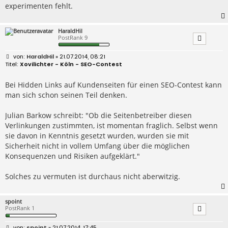
experimenten fehlt.
HaraldHil
PostRank 9
B
HaraldHil
» 21.07.2014, 08:21
e
Xovilichter - Köln - SEO-Contest
i
t
r
Bei Hidden Links auf Kundenseiten für einen SEO-Contest kann
a
man sich schon seinen Teil denken.
g
Julian Barkow schreibt: "Ob die Seitenbetreiber diesen
Verlinkungen zustimmten, ist momentan fraglich. Selbst wenn
sie davon in Kenntnis gesetzt wurden, wurden sie mit
Sicherheit nicht in vollem Umfang über die möglichen
Konsequenzen und Risiken aufgeklärt."
Solches zu vermuten ist durchaus nicht aberwitzig.
spoint
PostRank 1
B
spoint
» 21.07.2014, 17:45