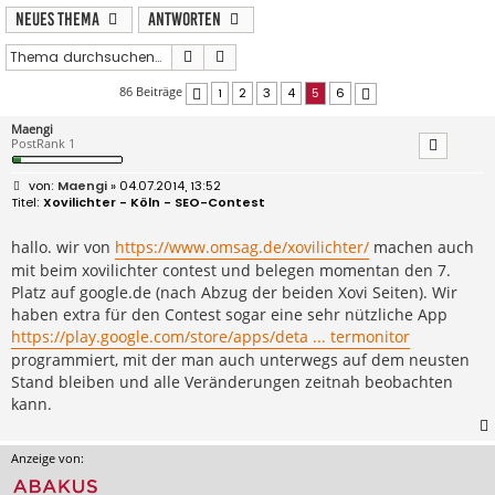
Neues Thema
Antworten
Suche
Erweiterte Suche
86 Beiträge
1
2
3
4
5
6
Vorherige
Nächste
Maengi
PostRank 1
B
Maengi
» 04.07.2014, 13:52
e
Xovilichter - Köln - SEO-Contest
i
t
r
hallo. wir von
https://www.omsag.de/xovilichter/
machen auch
a
mit beim xovilichter contest und belegen momentan den 7.
g
Platz auf google.de (nach Abzug der beiden Xovi Seiten). Wir
haben extra für den Contest sogar eine sehr nützliche App
https://play.google.com/store/apps/deta ... termonitor
programmiert, mit der man auch unterwegs auf dem neusten
Stand bleiben und alle Veränderungen zeitnah beobachten
kann.
Anzeige von: