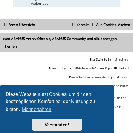
weiterlesen
Foren-Übersicht
Kontakt
Alle Cookies löschen
zum ABAKUS Archiv Offtopic, ABAKUS Community und alle sonstigen
Themen
Ian Bradley
Flat Style by
phpBB
Powered by
® Forum Software © phpBB Limited
phpBB.de
Deutsche Übersetzung durch
Datenschutz
Nutzungsbedingungen
Impressum
|
|
Diese Website nutzt Cookies, um dir den
|
|
|
|
SEO Agentur
SEO Blog
SEO Online Tools
SEO Dienstleistungen
bestmöglichen Komfort bei der Nutzung zu
|
|
|
|
SEO Workshops
SEO Beratung
Backlinks kaufen
SEO Audit
bieten.
Mehr erfahren
|
SEO Tools gratis
SEO-Konkurrenzanalyse
Verstanden!
Sie lesen gerade:
Xovilichter - Köln - SEO-Contest - Seite 5 - ABAKUS