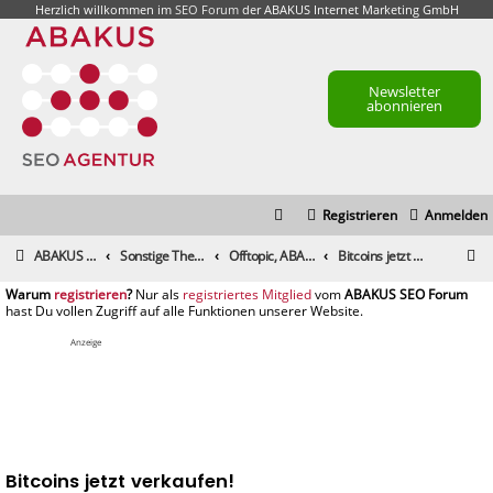
Herzlich willkommen im
SEO Forum
der ABAKUS Internet Marketing GmbH
Newsletter
abonnieren
Registrieren
Anmelden
S
ABAKUS Foren-Übersicht
Sonstige Themen
Offtopic, ABAKUS Community und alle sonstigen Themen
Bitcoins jetzt verkaufen!
u
registrieren
registriertes Mitglied
c
h
Anzeige
e
Bitcoins jetzt verkaufen!