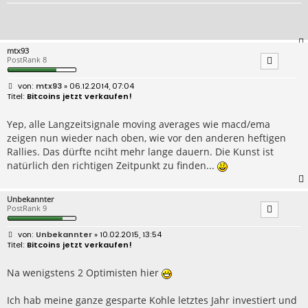
mtx93
PostRank 8
B
mtx93
» 06.12.2014, 07:04
e
Bitcoins jetzt verkaufen!
i
t
r
Yep, alle Langzeitsignale moving averages wie macd/ema
a
zeigen nun wieder nach oben, wie vor den anderen heftigen
g
Rallies. Das dürfte nciht mehr lange dauern. Die Kunst ist
natürlich den richtigen Zeitpunkt zu finden...
Unbekannter
PostRank 9
B
Unbekannter
» 10.02.2015, 13:54
e
Bitcoins jetzt verkaufen!
i
t
r
Na wenigstens 2 Optimisten hier
a
g
Ich hab meine ganze gesparte Kohle letztes Jahr investiert und