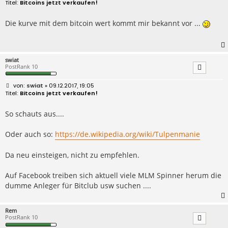
e
Bitcoins jetzt verkaufen!
i
t
r
Die kurve mit dem bitcoin wert kommt mir bekannt vor ...
a
g
swiat
PostRank 10
B
swiat
» 09.12.2017, 19:05
e
Bitcoins jetzt verkaufen!
i
t
r
So schauts aus....
a
g
Oder auch so:
https://de.wikipedia.org/wiki/Tulpenmanie
Da neu einsteigen, nicht zu empfehlen.
Auf Facebook treiben sich aktuell viele MLM Spinner herum die
dumme Anleger für Bitclub usw suchen ....
Rem
PostRank 10