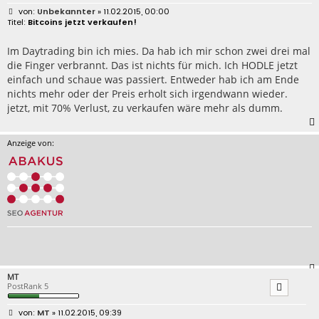
B
Unbekannter
» 11.02.2015, 00:00
e
Bitcoins jetzt verkaufen!
i
t
r
Im Daytrading bin ich mies. Da hab ich mir schon zwei drei mal
a
die Finger verbrannt. Das ist nichts für mich. Ich HODLE jetzt
g
einfach und schaue was passiert. Entweder hab ich am Ende
nichts mehr oder der Preis erholt sich irgendwann wieder.
jetzt, mit 70% Verlust, zu verkaufen wäre mehr als dumm.
Anzeige von:
MT
PostRank 5
B
MT
» 11.02.2015, 09:39