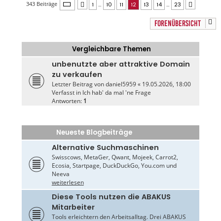
Seite
12
von
23
343 Beiträge
1
…
10
11
12
13
14
…
23
Vorherige
Nächste
FORENÜBERSICHT
Vergleichbare Themen
unbenutzte aber attraktive Domain
zu verkaufen
Letzter Beitrag von
daniel5959
«
19.05.2026, 18:00
Verfasst in
Ich hab' da mal 'ne Frage
Antworten:
1
Neueste Blogbeiträge
Alternative Suchmaschinen
Swisscows, MetaGer, Qwant, Mojeek, Carrot2,
Ecosia, Startpage, DuckDuckGo, You.com und
Neeva
weiterlesen
Diese Tools nutzen die ABAKUS
Mitarbeiter
Tools erleichtern den Arbeitsalltag. Drei ABAKUS