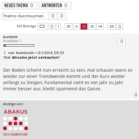
Neues Thema
Antworten
Suche
Erweiterte Suche
Seite
12
von
23
343 Beiträge
1
…
10
11
12
13
14
…
23
Vorherige
Nächste
kumirsch
PostRank 1
B
kumirsch
» 12.11.2014, 09:23
e
Bitcoins jetzt verkaufen!
i
t
r
Der Boden scheint nun erreicht zu sein, mal schauen wann es
a
wieder zur einer Trendwende kommt und der Kurs wieder
g
anfängt zu Steigen, Fundamental sieht es von Jahr zu Jahr
immer besser aus, bleibt spannend das Ganze.
Anzeige von: