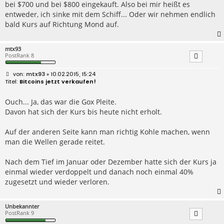
bei $700 und bei $800 eingekauft. Also bei mir heißt es
entweder, ich sinke mit dem Schiff... Oder wir nehmen endlich
bald Kurs auf Richtung Mond auf.
mtx93
PostRank 8
B
mtx93
» 10.02.2015, 15:24
e
Bitcoins jetzt verkaufen!
i
t
r
Ouch... Ja, das war die Gox Pleite.
a
Davon hat sich der Kurs bis heute nicht erholt.
g
Auf der anderen Seite kann man richtig Kohle machen, wenn
man die Wellen gerade reitet.
Nach dem Tief im Januar oder Dezember hatte sich der Kurs ja
einmal wieder verdoppelt und danach noch einmal 40%
zugesetzt und wieder verloren.
Unbekannter
PostRank 9