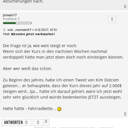
Absicherungen nach.
Jomani17
PostRank 5
B
Jomani17
» 11.12.2017, 10:51
e
Bitcoins jetzt verkaufen!
i
t
r
Die Frage ist ja, wie weit steigt er noch.
a
Wenn sich der Kurs in den nächsten Wochen nochmal
g
verdoppelt hätte man jetzt eben doch noch einsteigen können.
Aber wer weiß das schon.
Zu Beginn des Jahres, habe ich einen Tweet von Kim Dotcom
gelesen... er behauptete, dass der Kurs dieses Jahr auf 2.000$
steigen wird...tja... hätte ich darauf gehört, wäre ich jetzt wohl
sehr sehr glücklich und würde bedenkenlos JETZT aussteigen.
Hätte hätte - Fahrradkette...
Antworten