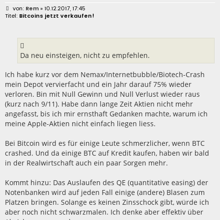
B
Rem
» 10.12.2017, 17:45
e
Bitcoins jetzt verkaufen!
i
t
r
a
g
Da neu einsteigen, nicht zu empfehlen.
Ich habe kurz vor dem Nemax/Internetbubble/Biotech-Crash
mein Depot vervierfacht und ein Jahr darauf 75% wieder
verloren. Bin mit Null Gewinn und Null Verlust wieder raus
(kurz nach 9/11). Habe dann lange Zeit Aktien nicht mehr
angefasst, bis ich mir ernsthaft Gedanken machte, warum ich
meine Apple-Aktien nicht einfach liegen liess.
Bei Bitcoin wird es für einige Leute schmerzlicher, wenn BTC
crashed. Und da einige BTC auf Kredit kaufen, haben wir bald
in der Realwirtschaft auch ein paar Sorgen mehr.
Kommt hinzu: Das Auslaufen des QE (quantitative easing) der
Notenbanken wird auf jeden Fall einige (andere) Blasen zum
Platzen bringen. Solange es keinen Zinsschock gibt, würde ich
aber noch nicht schwarzmalen. Ich denke aber effektiv über