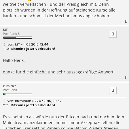
weltweit vervielfachen - und der Preis gleich mit. Denn
plötzlich würden in der Hoffnung auf steigende Kurse alle
kaufen - und schon ist der Mechanismus angeschoben.
MT
PostRank 5
B
MT
» 11.02.2015, 12:44
e
Bitcoins jetzt verkaufen!
i
t
r
Hallo Henk,
a
g
danke für die einfache und sehr aussagekräftige Antwort!
kumirsch
PostRank 1
B
kumirsch
» 27.07.2015, 20:57
e
Bitcoins jetzt verkaufen!
i
t
r
Es scheint so als würde nun der Bitcoin nach und nach in dem
a
Mainstream anzukommen, immer mehr Akzepnazstellen, die
g
Täglichen Transaktion Zahlen so wie Bitcoin Wallets Steigen