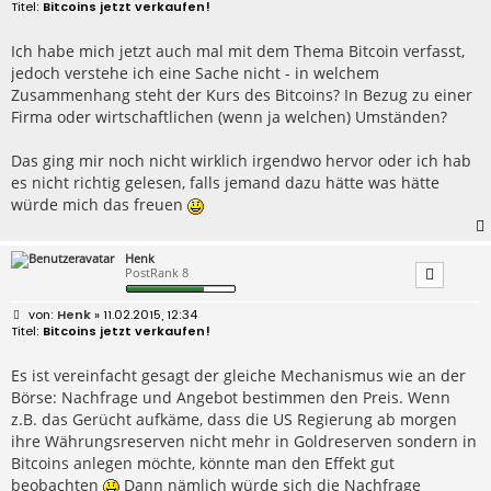
e
Bitcoins jetzt verkaufen!
i
t
r
Ich habe mich jetzt auch mal mit dem Thema Bitcoin verfasst,
a
jedoch verstehe ich eine Sache nicht - in welchem
g
Zusammenhang steht der Kurs des Bitcoins? In Bezug zu einer
Firma oder wirtschaftlichen (wenn ja welchen) Umständen?
Das ging mir noch nicht wirklich irgendwo hervor oder ich hab
es nicht richtig gelesen, falls jemand dazu hätte was hätte
würde mich das freuen
Henk
PostRank 8
B
Henk
» 11.02.2015, 12:34
e
Bitcoins jetzt verkaufen!
i
t
r
Es ist vereinfacht gesagt der gleiche Mechanismus wie an der
a
Börse: Nachfrage und Angebot bestimmen den Preis. Wenn
g
z.B. das Gerücht aufkäme, dass die US Regierung ab morgen
ihre Währungsreserven nicht mehr in Goldreserven sondern in
Bitcoins anlegen möchte, könnte man den Effekt gut
beobachten
Dann nämlich würde sich die Nachfrage