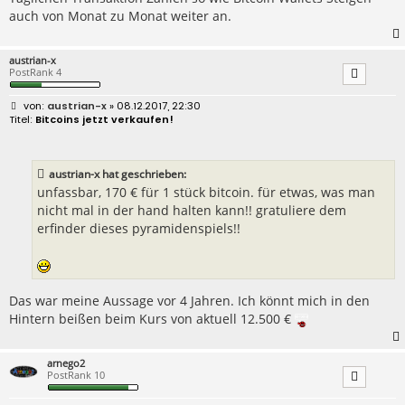
auch von Monat zu Monat weiter an.
austrian-x
PostRank 4
B
austrian-x
» 08.12.2017, 22:30
e
Bitcoins jetzt verkaufen!
i
t
r
a
austrian-x hat geschrieben:
g
unfassbar, 170 € für 1 stück bitcoin. für etwas, was man
nicht mal in der hand halten kann!! gratuliere dem
erfinder dieses pyramidenspiels!!
Das war meine Aussage vor 4 Jahren. Ich könnt mich in den
Hintern beißen beim Kurs von aktuell 12.500 €
arnego2
PostRank 10