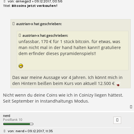
B
arnego2
» 09.12.2017, 00:56
e
Bitcoins jetzt verkaufen!
i
t
r
a
austrian-x hat geschrieben:
g
austrian-x hat geschrieben:
unfassbar, 170 € für 1 stück bitcoin. für etwas, was
man nicht mal in der hand halten kann!! gratuliere
dem erfinder dieses pyramidenspiels!!
Das war meine Aussage vor 4 Jahren. Ich könnt mich in
den Hintern beißen beim Kurs von aktuell 12.500 €
Nicht wenn du deine Coins wie ich in Coinizy liegen hättest.
Seit September in Instandhaltungs Modus.
nerd
PostRank 10
B
nerd
» 09.12.2017, 11:35