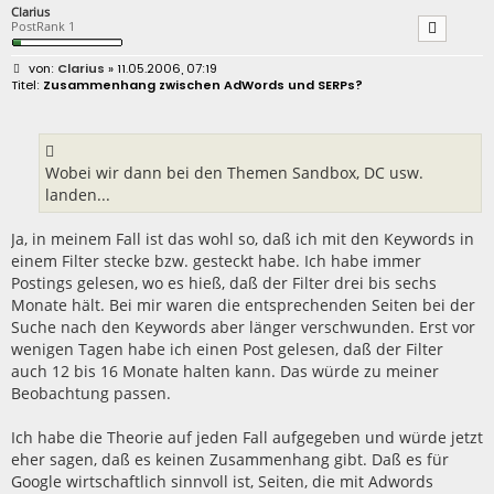
Clarius
PostRank 1
B
Clarius
» 11.05.2006, 07:19
e
Zusammenhang zwischen AdWords und SERPs?
i
t
r
a
g
Wobei wir dann bei den Themen Sandbox, DC usw.
landen...
Ja, in meinem Fall ist das wohl so, daß ich mit den Keywords in
einem Filter stecke bzw. gesteckt habe. Ich habe immer
Postings gelesen, wo es hieß, daß der Filter drei bis sechs
Monate hält. Bei mir waren die entsprechenden Seiten bei der
Suche nach den Keywords aber länger verschwunden. Erst vor
wenigen Tagen habe ich einen Post gelesen, daß der Filter
auch 12 bis 16 Monate halten kann. Das würde zu meiner
Beobachtung passen.
Ich habe die Theorie auf jeden Fall aufgegeben und würde jetzt
eher sagen, daß es keinen Zusammenhang gibt. Daß es für
Google wirtschaftlich sinnvoll ist, Seiten, die mit Adwords