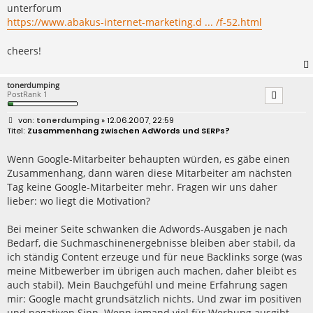
unterforum
https://www.abakus-internet-marketing.d ... /f-52.html
cheers!
tonerdumping
PostRank 1
B
tonerdumping
» 12.06.2007, 22:59
e
Zusammenhang zwischen AdWords und SERPs?
i
t
r
Wenn Google-Mitarbeiter behaupten würden, es gäbe einen
a
Zusammenhang, dann wären diese Mitarbeiter am nächsten
g
Tag keine Google-Mitarbeiter mehr. Fragen wir uns daher
lieber: wo liegt die Motivation?
Bei meiner Seite schwanken die Adwords-Ausgaben je nach
Bedarf, die Suchmaschinenergebnisse bleiben aber stabil, da
ich ständig Content erzeuge und für neue Backlinks sorge (was
meine Mitbewerber im übrigen auch machen, daher bleibt es
auch stabil). Mein Bauchgefühl und meine Erfahrung sagen
mir: Google macht grundsätzlich nichts. Und zwar im positiven
und negativen Sinn. Wenn jemand viel für Werbung ausgibt,