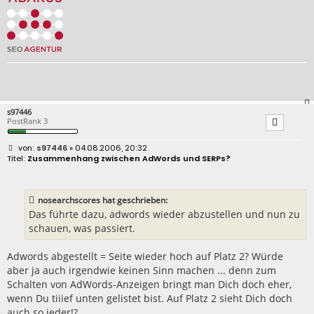
s97446
PostRank 3
B
s97446
» 04.08.2006, 20:32
e
Zusammenhang zwischen AdWords und SERPs?
i
t
r
a
nosearchscores hat geschrieben:
g
Das führte dazu, adwords wieder abzustellen und nun zu
schauen, was passiert.
Adwords abgestellt = Seite wieder hoch auf Platz 2? Würde
aber ja auch irgendwie keinen Sinn machen ... denn zum
Schalten von AdWords-Anzeigen bringt man Dich doch eher,
wenn Du tiiief unten gelistet bist. Auf Platz 2 sieht Dich doch
auch so jeder!?