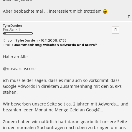
Aber beobachte mal ... interessiert mich trotzdem
TylerDurden
PostRank 1
B
TylerDurden
» 16.11.2006, 17:35
e
Zusammenhang zwischen AdWords und SERPs?
i
t
r
Hallo an Alle,
a
g
@nosearchscore
ich muss leider sagen, dass es mir auch so vorkommt, dass
Google Adwords in direktem Zusammenhang mit den SERPs
stehen.
Wir bewerben unsere Seite seit ca. 2 Jahren mit Adwords... und
bezahlen jeden Monat ne Menge Geld an Googl€...
Zudem haben wir natürlich hart daran gearbeitet unsere Seite
in den normalen Suchanfragen nach oben zu bringen um uns