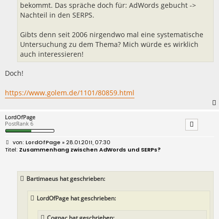
bekommt. Das spräche doch für: AdWords gebucht ->
Nachteil in den SERPS.
Gibts denn seit 2006 nirgendwo mal eine systematische
Untersuchung zu dem Thema? Mich würde es wirklich
auch interessieren!
Doch!
https://www.golem.de/1101/80859.html
LordOfPage
PostRank 6
B
LordOfPage
» 28.01.2011, 07:30
e
Zusammenhang zwischen AdWords und SERPs?
i
t
r
a
Bartimaeus hat geschrieben:
g
LordOfPage hat geschrieben:
Cognac hat geschrieben: