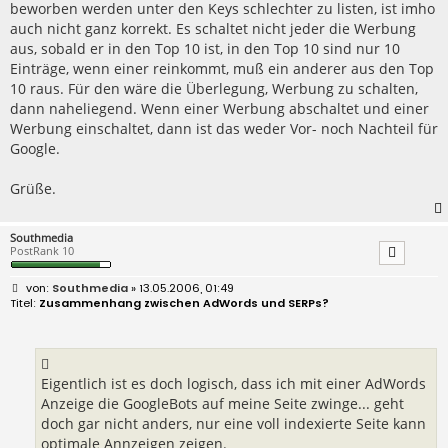
beworben werden unter den Keys schlechter zu listen, ist imho
auch nicht ganz korrekt. Es schaltet nicht jeder die Werbung
aus, sobald er in den Top 10 ist, in den Top 10 sind nur 10
Einträge, wenn einer reinkommt, muß ein anderer aus den Top
10 raus. Für den wäre die Überlegung, Werbung zu schalten,
dann naheliegend. Wenn einer Werbung abschaltet und einer
Werbung einschaltet, dann ist das weder Vor- noch Nachteil für
Google.
Grüße.
Southmedia
PostRank 10
B
Southmedia
» 13.05.2006, 01:49
e
Zusammenhang zwischen AdWords und SERPs?
i
t
r
a
g
Eigentlich ist es doch logisch, dass ich mit einer AdWords
Anzeige die GoogleBots auf meine Seite zwinge... geht
doch gar nicht anders, nur eine voll indexierte Seite kann
optimale Annzeigen zeigen.