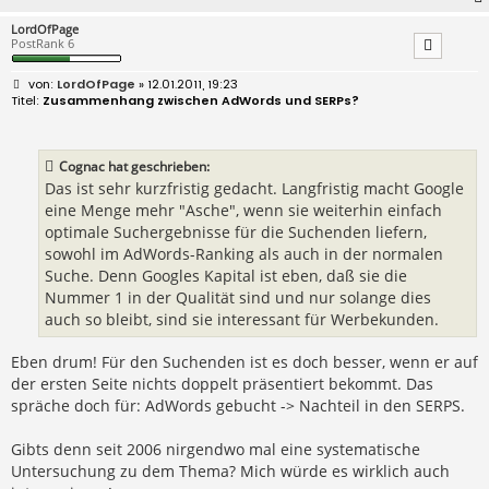
LordOfPage
PostRank 6
B
LordOfPage
» 12.01.2011, 19:23
e
Zusammenhang zwischen AdWords und SERPs?
i
t
r
a
Cognac hat geschrieben:
g
Das ist sehr kurzfristig gedacht. Langfristig macht Google
eine Menge mehr "Asche", wenn sie weiterhin einfach
optimale Suchergebnisse für die Suchenden liefern,
sowohl im AdWords-Ranking als auch in der normalen
Suche. Denn Googles Kapital ist eben, daß sie die
Nummer 1 in der Qualität sind und nur solange dies
auch so bleibt, sind sie interessant für Werbekunden.
Eben drum! Für den Suchenden ist es doch besser, wenn er auf
der ersten Seite nichts doppelt präsentiert bekommt. Das
spräche doch für: AdWords gebucht -> Nachteil in den SERPS.
Gibts denn seit 2006 nirgendwo mal eine systematische
Untersuchung zu dem Thema? Mich würde es wirklich auch