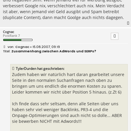
verbessert Google nix, verschlechtert auch nix. Mein Verdacht
ist aber, wenn jemand viel Geld ausgibt und Spam betreibt
(duplicate Content), dann macht Goolge auch nichts dagegen.
Cognac
PostRank 7
B
Cognac
» 15.08.2007, 09:19
e
Zusammenhang zwischen AdWords und SERPs?
i
t
r
a
TylerDurden hat geschrieben:
g
Zudem haben wir natürlich hart daran gearbeitet unsere
Seite in den normalen Suchanfragen nach oben zu
bringen um uns endlich die enormen Kosten zu sparen.
Leider kommen wir nicht über Position 5 hinaus. (z.Zt 6)
Ich finde dass sehr seltsam, denn alle Seiten über uns
haben sehr viel weniger Backlinks, PR3-4 und die
Onpage-Optimierungen sind auch nicht so dolle... ABER
sie bewerben NICHT mit Adwords!!!