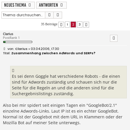
Neues Thema
Antworten
Suche
Erweiterte Suche
35 Beiträge
1
2
3
Vorherige
Nächste
Clarius
PostRank 1
B
Clarius
» 03.04.2006, 17:30
e
Zusammenhang zwischen AdWords und SERPs?
i
t
r
a
g
Es sei denn Goggle hat verschiedene Robots - die einen
sind für Adwords zuständig und schauen sich nur die
Seite für die Regeln an und die anderen sind für die
Suchergebnislistings zuständig.
Also bei mir spidert seit einigen Tagen ein "GoogleBot/2.1"
einzelne Adwords-Links. Laut IP ist es ein echter GoogleBot.
Normal ist der Googlebot mit dem URL in Klammern oder der
Mozilla Bot auf meiner Seite unterwegs.