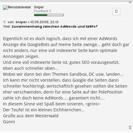
Sniper
PostRank 5
B
Sniper
» 10.05.2006, 22:13
e
Zusammenhang zwischen AdWords und SERPs?
i
t
r
Eigentlich ist es doch logisch, dass ich mit einer AdWords
a
Anzeige die GoogleBots auf meine Seite zwinge... geht doch gar
g
nicht anders, nur eine voll indexierte Seite kann optimale
Annzeigen zeigen.
Und eine voll indexierte Seite ist, gutes SEO vorausgesetzt,
eben auch schneller oben...
Wobei wir dann bei den Themen Sandbox, DC usw. landen...
Ich kann mir nicht vorstellen, dass Google die Seiten dann
schneller hochbringt, wirtschaftlich gesehen sollten die Seiten
eher verschwinden, denn für eine Seite auf der PolePosition
zahle ich doch keine AdWords.... garantiert nicht....
In diesem Sinne viel Spaß beim sinieren, <grins>
Der Teufel ist ein kleines Eichhörnchen...
Grüße aus dem Westerwald
Günni