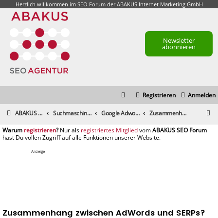
Herzlich willkommen im
SEO Forum
der ABAKUS Internet Marketing GmbH
Newsletter
abonnieren
Registrieren
Anmelden
S
ABAKUS Foren-Übersicht
Suchmaschinenmarketing (SEM) / Suchmaschinenoptimierung (SEO)
Google Adwords & Facebook Ads, Yahoo!, Microsoft adCenter
Zusammenhang zwischen AdWords und SERPs?
u
registrieren
registriertes Mitglied
c
h
Anzeige
e
Zusammenhang zwischen AdWords und SERPs?