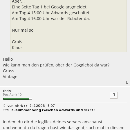
Aber...
Eine Seite Tag 1 bei Google angmeldet.
Am Tag 4 15:00 Uhr Adwords geschaltet
Am Tag 4 16:00 Uhr war der Roboter da.
Nur mal so.
Gruß
Klaus
Hallo
wie kann man den prüfen, ober der Gogglebot da war?
Gruss
Vintage
chrizz
PostRank 10
B
chrizz
» 19.12.2006, 15:07
e
Zusammenhang zwischen AdWords und SERPs?
i
t
r
in dem du dir die logfiles deines servers anschaust.
a
und wenn du da fragen hast wie das geht, such mal in diesem
g