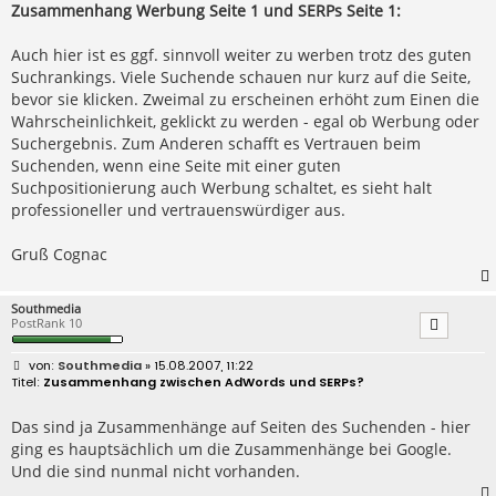
Zusammenhang Werbung Seite 1 und SERPs Seite 1:
Auch hier ist es ggf. sinnvoll weiter zu werben trotz des guten
Suchrankings. Viele Suchende schauen nur kurz auf die Seite,
bevor sie klicken. Zweimal zu erscheinen erhöht zum Einen die
Wahrscheinlichkeit, geklickt zu werden - egal ob Werbung oder
Suchergebnis. Zum Anderen schafft es Vertrauen beim
Suchenden, wenn eine Seite mit einer guten
Suchpositionierung auch Werbung schaltet, es sieht halt
professioneller und vertrauenswürdiger aus.
Gruß Cognac
Southmedia
PostRank 10
B
Southmedia
» 15.08.2007, 11:22
e
Zusammenhang zwischen AdWords und SERPs?
i
t
r
Das sind ja Zusammenhänge auf Seiten des Suchenden - hier
a
ging es hauptsächlich um die Zusammenhänge bei Google.
g
Und die sind nunmal nicht vorhanden.