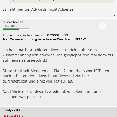
Es geht hier um Adwords, nicht Adsense.
nosearchscores
PostRank 7
B
nosearchscores
» 25.07.2006, 12:33
e
Zusammenhang zwischen AdWords und SERPs?
i
t
r
Ich habe nach Durchlesen diverser Berichte über den
a
Zusammenhang von adwords und googleposition mal adowrds
g
auf meine Seite geschickt.
Diese steht seit Monaten auf Platz 2. Innerhalb von 10 Tagen
nach Schalten der adwords auf diese url wird sie
durchgereicht und sinkt von Tag zu Tag.
Das führte dazu, adwords wieder abzustellen und nun zu
schauen, was passiert.
Anzeige von: