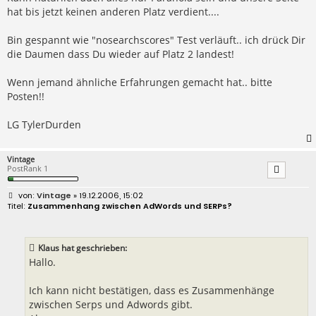
hat bis jetzt keinen anderen Platz verdient....
Bin gespannt wie "nosearchscores" Test verläuft.. ich drück Dir
die Daumen dass Du wieder auf Platz 2 landest!
Wenn jemand ähnliche Erfahrungen gemacht hat.. bitte
Posten!!
LG TylerDurden
Vintage
PostRank 1
B
Vintage
» 19.12.2006, 15:02
e
Zusammenhang zwischen AdWords und SERPs?
i
t
r
a
Klaus hat geschrieben:
g
Hallo.
Ich kann nicht bestätigen, dass es Zusammenhänge
zwischen Serps und Adwords gibt.