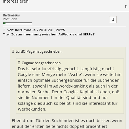
interessieren!
Bartimaeus
PostRank 1
B
Bartimaeus
» 20.01.2011, 20:25
e
Zusammenhang zwischen AdWords und SERPs?
i
t
r
a
LordOfPage hat geschrieben:
g
Cognac hat geschrieben:
Das ist sehr kurzfristig gedacht. Langfristig macht
Google eine Menge mehr "Asche", wenn sie weiterhin
einfach optimale Suchergebnisse für die Suchenden
liefern, sowohl im AdWords-Ranking als auch in der
normalen Suche. Denn Googles Kapital ist eben, daß
sie die Nummer 1 in der Qualität sind und nur
solange dies auch so bleibt, sind sie interessant für
Werbekunden.
Eben drum! Für den Suchenden ist es doch besser, wenn
er auf der ersten Seite nichts doppelt präsentiert