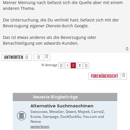
Meiner Meinung nach befasst sich die Quelle aber mit einem
anderen Thema.
Die Untersuchung, die Du verlinkt hast, befasst sich mit der
Bevorzugung
eigener Dienste
durch Google.
Das ist etwas anderes als die Bevorzugung oder
Benachteiligung von adwords-Kunden.
Antworten
35 Beiträge
1
2
3
Vorherige
Nächste
FORENÜBERSICHT
Neueste Blogbeiträge
Alternative Suchmaschinen
Swisscows, MetaGer, Qwant, Mojeek, Carrot2,
Ecosia, Startpage, DuckDuckGo, You.com und
Neeva
weiterlesen