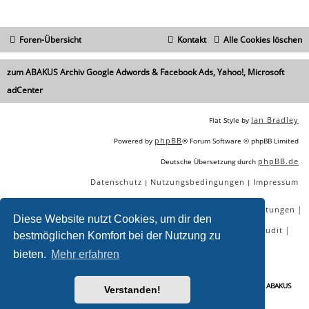
Foren-Übersicht
Kontakt
Alle Cookies löschen
zum ABAKUS Archiv Google Adwords & Facebook Ads, Yahoo!, Microsoft
adCenter
Ian Bradley
Flat Style by
phpBB
Powered by
® Forum Software © phpBB Limited
phpBB.de
Deutsche Übersetzung durch
Datenschutz
Nutzungsbedingungen
Impressum
|
|
|
|
|
|
SEO Agentur
SEO Blog
SEO Online Tools
SEO Dienstleistungen
Diese Website nutzt Cookies, um dir den
|
|
|
|
SEO Workshops
SEO Beratung
Backlinks kaufen
SEO Audit
bestmöglichen Komfort bei der Nutzung zu
|
SEO Tools gratis
SEO-Konkurrenzanalyse
bieten.
Mehr erfahren
Sie lesen gerade:
Zusammenhang zwischen AdWords und SERPs? - Seite 2 - ABAKUS
Verstanden!