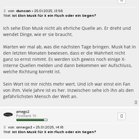
B
duncan
» 25.01.2025, 13:56
e
Ist Elon Musk für X ein Fluch oder ein Segen?
i
t
r
Ich sehe Elon Musk nicht als ehrliche Quelle an. Er dreht und
a
wendet Dinge, wie er sie braucht.
g
Warten wir mal ab, was die nächsten Tage bringen. Musk hat in
den letzten Monaten bewiesen, dass er die Wahrheit nicht
ganz so ernst nimmt. Es werden sich gewiss noch einige X-
interne Quellen melden und dann bekommen wir Aufschluss,
welche Richtung korrekt ist.
Sein Wort ist mir nichts mehr wert. Und ich war einst ein Fan
von ihm. Viele Jahre ist es her. Inzwischen sehe ich ihn als den
gefährlichsten Mensch der Welt an.
arnego2
PostRank 10
B
arnego2
» 25.01.2025, 14:18
e
Ist Elon Musk für X ein Fluch oder ein Segen?
i