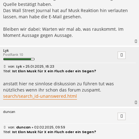
Quelle bestätigt haben.
Das Wall Street Journal hat auf Musk Reaktion hin verlauten
lassen, man habe die E-Mail gesehen.
Bleiben wir dabei: Warten wir mal ab, was rauskommt. Im
Moment Aussage gegen Aussage.
Lyk
PostRank 10
B
Lyk
» 25.01.2025, 18:23
e
Ist Elon Musk für X ein Fluch oder ein Segen?
i
t
r
anstatt hier ne sinnlose diskussion zu führen tut was
a
nützliches wenn ihr schon das forum zuspamt.
g
search/search_id-unanswered.html
duncan
B
duncan
» 02.02.2025, 09:59
e
Ist Elon Musk für X ein Fluch oder ein Segen?
i
t