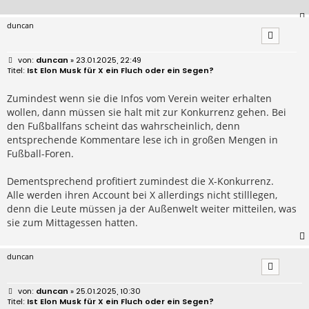
duncan
B
duncan
» 23.01.2025, 22:49
e
Ist Elon Musk für X ein Fluch oder ein Segen?
i
t
r
Zumindest wenn sie die Infos vom Verein weiter erhalten
a
wollen, dann müssen sie halt mit zur Konkurrenz gehen. Bei
g
den Fußballfans scheint das wahrscheinlich, denn
entsprechende Kommentare lese ich in großen Mengen in
Fußball-Foren.
Dementsprechend profitiert zumindest die X-Konkurrenz.
Alle werden ihren Account bei X allerdings nicht stilllegen,
denn die Leute müssen ja der Außenwelt weiter mitteilen, was
sie zum Mittagessen hatten.
duncan
B
duncan
» 25.01.2025, 10:30
e
Ist Elon Musk für X ein Fluch oder ein Segen?
i