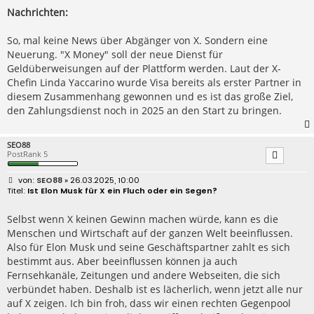
r
Nachrichten:
a
g
So, mal keine News über Abgänger von X. Sondern eine
Neuerung. "X Money" soll der neue Dienst für
Geldüberweisungen auf der Plattform werden. Laut der X-
Chefin Linda Yaccarino wurde Visa bereits als erster Partner in
diesem Zusammenhang gewonnen und es ist das große Ziel,
den Zahlungsdienst noch in 2025 an den Start zu bringen.
SEO88
PostRank 5
B
SEO88
» 26.03.2025, 10:00
e
Ist Elon Musk für X ein Fluch oder ein Segen?
i
t
r
Selbst wenn X keinen Gewinn machen würde, kann es die
a
Menschen und Wirtschaft auf der ganzen Welt beeinflussen.
g
Also für Elon Musk und seine Geschäftspartner zahlt es sich
bestimmt aus. Aber beeinflussen können ja auch
Fernsehkanäle, Zeitungen und andere Webseiten, die sich
verbündet haben. Deshalb ist es lächerlich, wenn jetzt alle nur
auf X zeigen. Ich bin froh, dass wir einen rechten Gegenpool