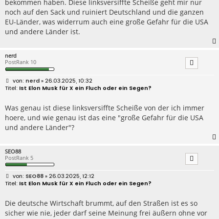
bekommen haben. Diese linksversiffte Scheiße geht mir nur
noch auf den Sack und ruiniert Deutschland und die ganzen
EU-Länder, was widerrum auch eine große Gefahr für die USA
und andere Länder ist.
nerd
PostRank 10
B
nerd
» 26.03.2025, 10:32
e
Ist Elon Musk für X ein Fluch oder ein Segen?
i
t
r
Was genau ist diese linksversiffte Scheiße von der ich immer
a
hoere, und wie genau ist das eine "große Gefahr für die USA
g
und andere Länder"?
SEO88
PostRank 5
B
SEO88
» 26.03.2025, 12:12
e
Ist Elon Musk für X ein Fluch oder ein Segen?
i
t
r
Die deutsche Wirtschaft brummt, auf den Straßen ist es so
a
sicher wie nie, jeder darf seine Meinung frei äußern ohne vor
g