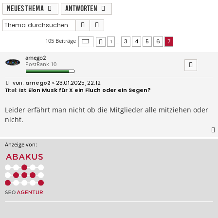
Neues Thema
Antworten
Suche
Erweiterte Suche
Seite
7
von
7
105 Beiträge
1
…
3
4
5
6
7
Vorherige
arnego2
PostRank 10
B
arnego2
» 23.01.2025, 22:12
e
Ist Elon Musk für X ein Fluch oder ein Segen?
i
t
r
Leider erfährt man nicht ob die Mitglieder alle mitziehen oder
a
nicht.
g
Anzeige von: