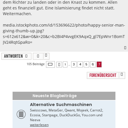
dem Richter zu landen oder in den Knast zu kommen. Allen
geht es finanziell gut. Eine Islamisierung findet nicht statt.
Weitermachen.
media.istockphoto.com/id/153696622/photo/happy-senior-man-
giving-thumb-up.jpg?
s=612x612&w=0&k=20&c=b2BI4P4vvgEK9AqxQ_gl7EpWnr1BomT
JV24RqtGpaRo=
Antworten
Seite
7
von
7
105 Beiträge
1
…
3
4
5
6
7
Vorherige
FORENÜBERSICHT
Neueste Blogbeiträge
Alternative Suchmaschinen
Swisscows, MetaGer, Qwant, Mojeek, Carrot2,
Ecosia, Startpage, DuckDuckGo, You.com und
Neeva
weiterlesen