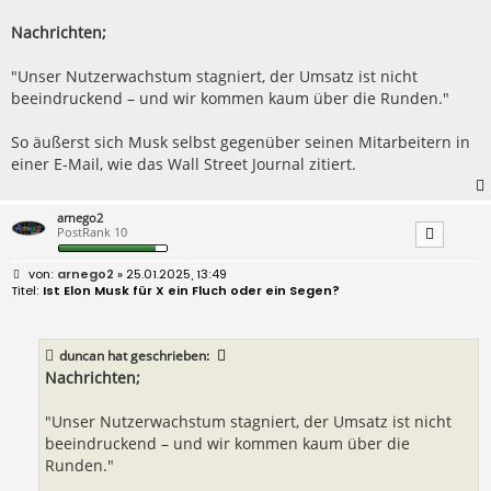
t
r
Nachrichten;
a
g
"Unser Nutzerwachstum stagniert, der Umsatz ist nicht
beeindruckend – und wir kommen kaum über die Runden."
So äußerst sich Musk selbst gegenüber seinen Mitarbeitern in
einer E-Mail, wie das Wall Street Journal zitiert.
arnego2
PostRank 10
B
arnego2
» 25.01.2025, 13:49
e
Ist Elon Musk für X ein Fluch oder ein Segen?
i
t
r
a
duncan
hat geschrieben:
g
Nachrichten;
"Unser Nutzerwachstum stagniert, der Umsatz ist nicht
beeindruckend – und wir kommen kaum über die
Runden."