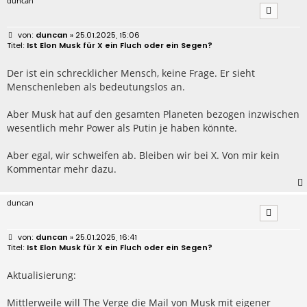
duncan
B
duncan
» 25.01.2025, 15:06
e
Ist Elon Musk für X ein Fluch oder ein Segen?
i
t
r
Der ist ein schrecklicher Mensch, keine Frage. Er sieht
a
Menschenleben als bedeutungslos an.
g
Aber Musk hat auf den gesamten Planeten bezogen inzwischen
wesentlich mehr Power als Putin je haben könnte.
Aber egal, wir schweifen ab. Bleiben wir bei X. Von mir kein
Kommentar mehr dazu.
duncan
B
duncan
» 25.01.2025, 16:41
e
Ist Elon Musk für X ein Fluch oder ein Segen?
i
t
r
Aktualisierung:
a
g
Mittlerweile will The Verge die Mail von Musk mit eigener