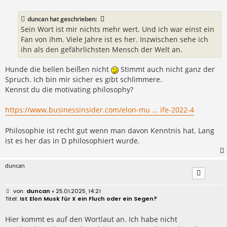
t
r
a
duncan
hat geschrieben:
g
Sein Wort ist mir nichts mehr wert. Und ich war einst ein
Fan von ihm. Viele Jahre ist es her. Inzwischen sehe ich
ihn als den gefährlichsten Mensch der Welt an.
Hunde die bellen beißen nicht
Stimmt auch nicht ganz der
Spruch. Ich bin mir sicher es gibt schlimmere.
Kennst du die motivating philosophy?
https://www.businessinsider.com/elon-mu ... ife-2022-4
Philosophie ist recht gut wenn man davon Kenntnis hat. Lang
ist es her das in D philosophiert wurde.
duncan
B
duncan
» 25.01.2025, 14:21
e
Ist Elon Musk für X ein Fluch oder ein Segen?
i
t
r
Hier kommt es auf den Wortlaut an. Ich habe nicht
a