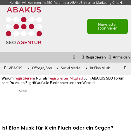
Herzlich willkommen im
SEO Forum
der ABAKUS Internet Marketing GmbH
Newsletter
abonnieren
Registrieren
Anmelden
S
ABAKUS Foren-Übersicht
Offpage, Social Media, Tools und andere Maßnahmen
Social Media & Content-Marketing
Ist Elon Musk für X ein Fluch oder ein Segen?
u
registrieren
registriertes Mitglied
c
h
Anzeige
e
Ist Elon Musk für X ein Fluch oder ein Segen?