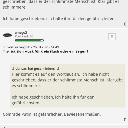
geschrieben, dass er der schlimmste Mensch ist. Klar gibt es
g
schlimmere.
Ich habe geschrieben, ich halte ihn für den gefährlichsten.
arnego2
PostRank 10
B
arnego2
» 25.01.2025, 14:42
e
Ist Elon Musk für X ein Fluch oder ein Segen?
i
t
r
a
duncan
hat geschrieben:
g
Hier kommt es auf den Wortlaut an. Ich habe nicht
geschrieben, dass er der schlimmste Mensch ist. Klar gibt
es schlimmere.
Ich habe geschrieben, ich halte ihn für den
gefährlichsten.
Comrade Putin ist gefährlicher. Bewiesenermaßen.