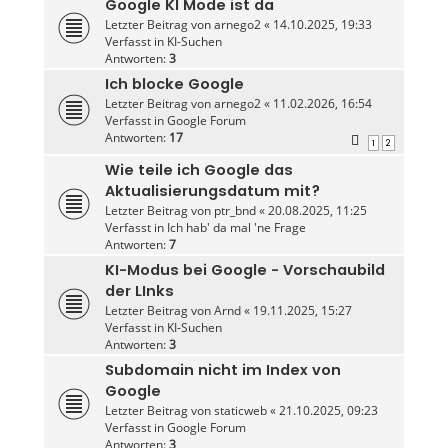
Google KI Mode ist da
Letzter Beitrag von
arnego2
«
14.10.2025, 19:33
Verfasst in
KI-Suchen
Antworten:
3
Ich blocke Google
Letzter Beitrag von
arnego2
«
11.02.2026, 16:54
Verfasst in
Google Forum
Antworten:
17
1
2
Wie teile ich Google das
Aktualisierungsdatum mit?
Letzter Beitrag von
ptr_bnd
«
20.08.2025, 11:25
Verfasst in
Ich hab' da mal 'ne Frage
Antworten:
7
KI-Modus bei Google - Vorschaubild
der LInks
Letzter Beitrag von
Arnd
«
19.11.2025, 15:27
Verfasst in
KI-Suchen
Antworten:
3
Subdomain nicht im Index von
Google
Letzter Beitrag von
staticweb
«
21.10.2025, 09:23
Verfasst in
Google Forum
Antworten:
3