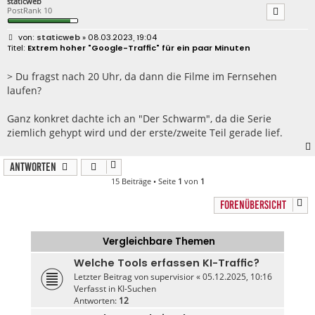
staticweb
PostRank 10
B
staticweb
» 08.03.2023, 19:04
e
Extrem hoher "Google-Traffic" für ein paar Minuten
i
t
r
> Du fragst nach 20 Uhr, da dann die Filme im Fernsehen
a
laufen?
g
Ganz konkret dachte ich an "Der Schwarm", da die Serie
ziemlich gehypt wird und der erste/zweite Teil gerade lief.
Antworten
15 Beiträge • Seite
1
von
1
FORENÜBERSICHT
Vergleichbare Themen
Welche Tools erfassen KI-Traffic?
Letzter Beitrag von
supervisior
«
05.12.2025, 10:16
Verfasst in
KI-Suchen
Antworten:
12