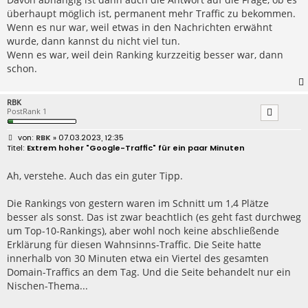
überhaupt möglich ist, permanent mehr Traffic zu bekommen.
Wenn es nur war, weil etwas in den Nachrichten erwähnt
wurde, dann kannst du nicht viel tun.
Wenn es war, weil dein Ranking kurzzeitig besser war, dann
schon.
RBK
PostRank 1
B
RBK
» 07.03.2023, 12:35
e
Extrem hoher "Google-Traffic" für ein paar Minuten
i
t
r
Ah, verstehe. Auch das ein guter Tipp.
a
g
Die Rankings von gestern waren im Schnitt um 1,4 Plätze
besser als sonst. Das ist zwar beachtlich (es geht fast durchweg
um Top-10-Rankings), aber wohl noch keine abschließende
Erklärung für diesen Wahnsinns-Traffic. Die Seite hatte
innerhalb von 30 Minuten etwa ein Viertel des gesamten
Domain-Traffics an dem Tag. Und die Seite behandelt nur ein
Nischen-Thema...