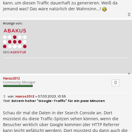
kann, um diesen Traffic dauerhaft zu generieren. Weiß da
jemand was? Das wäre natürlich der Wahnsinn...!
Anzeige von:
Hanzo2012
Community-Manager
B
Hanzo2012
» 07.03.2023, 10:55
e
Extrem hoher "Google-Traffic" für ein paar Minuten
i
t
r
Schau dir mal die Daten in der Search Console an. Dort
a
müsstest du diese Traffic-Spitzen sehen können, wenn die
g
Besucher wirklich über Google kommen (der HTTP Referrer
kann leicht gefälscht werden). Dort müsstest du dann auch die