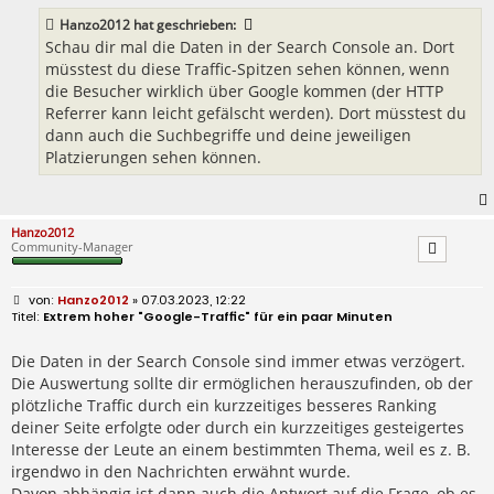
Hanzo2012
hat geschrieben:
Schau dir mal die Daten in der Search Console an. Dort
müsstest du diese Traffic-Spitzen sehen können, wenn
die Besucher wirklich über Google kommen (der HTTP
Referrer kann leicht gefälscht werden). Dort müsstest du
dann auch die Suchbegriffe und deine jeweiligen
Platzierungen sehen können.
Hanzo2012
Community-Manager
B
Hanzo2012
» 07.03.2023, 12:22
e
Extrem hoher "Google-Traffic" für ein paar Minuten
i
t
r
Die Daten in der Search Console sind immer etwas verzögert.
a
Die Auswertung sollte dir ermöglichen herauszufinden, ob der
g
plötzliche Traffic durch ein kurzzeitiges besseres Ranking
deiner Seite erfolgte oder durch ein kurzzeitiges gesteigertes
Interesse der Leute an einem bestimmten Thema, weil es z. B.
irgendwo in den Nachrichten erwähnt wurde.
Davon abhängig ist dann auch die Antwort auf die Frage, ob es