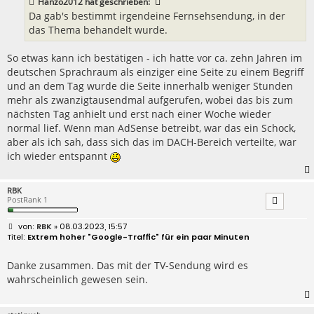
Hanzo2012
hat geschrieben:
g
Da gab's bestimmt irgendeine Fernsehsendung, in der
das Thema behandelt wurde.
So etwas kann ich bestätigen - ich hatte vor ca. zehn Jahren im
deutschen Sprachraum als einziger eine Seite zu einem Begriff
und an dem Tag wurde die Seite innerhalb weniger Stunden
mehr als zwanzigtausendmal aufgerufen, wobei das bis zum
nächsten Tag anhielt und erst nach einer Woche wieder
normal lief. Wenn man AdSense betreibt, war das ein Schock,
aber als ich sah, dass sich das im DACH-Bereich verteilte, war
ich wieder entspannt
RBK
PostRank 1
B
RBK
» 08.03.2023, 15:57
e
Extrem hoher "Google-Traffic" für ein paar Minuten
i
t
r
Danke zusammen. Das mit der TV-Sendung wird es
a
wahrscheinlich gewesen sein.
g