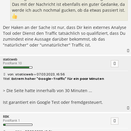
Das mit der Nachricht ist ebenfalls ein guter Gedanke, da
werde ich auch nochmal gucken, ob da etwas passiert ist.
Der Haken an der Sache ist nur, dass Dir kein externes Analyse
Tool oder Dienst den Traffic tatsächlich so qualifiziert, dass Du
zumindest eine Aussage darüber bekommst, ob das
"natürlicher" oder "unnatürlicher" Traffic ist.
staticweb
PostRank 10
B
staticweb
» 07.03.2023, 16:56
e
Extrem hoher "Google-Traffic" für ein paar Minuten
i
t
r
> Die Seite hatte innerhalb von 30 Minuten ...
a
g
Ist garantiert ein Google Test oder fremdgesteuert.
RBK
PostRank 1