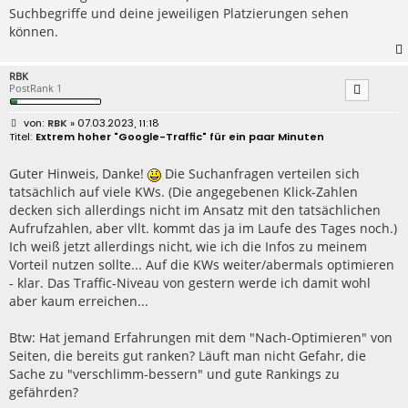
Suchbegriffe und deine jeweiligen Platzierungen sehen
können.
RBK
PostRank 1
B
RBK
» 07.03.2023, 11:18
e
Extrem hoher "Google-Traffic" für ein paar Minuten
i
t
r
Guter Hinweis, Danke!
Die Suchanfragen verteilen sich
a
tatsächlich auf viele KWs. (Die angegebenen Klick-Zahlen
g
decken sich allerdings nicht im Ansatz mit den tatsächlichen
Aufrufzahlen, aber vllt. kommt das ja im Laufe des Tages noch.)
Ich weiß jetzt allerdings nicht, wie ich die Infos zu meinem
Vorteil nutzen sollte... Auf die KWs weiter/abermals optimieren
- klar. Das Traffic-Niveau von gestern werde ich damit wohl
aber kaum erreichen...
Btw: Hat jemand Erfahrungen mit dem "Nach-Optimieren" von
Seiten, die bereits gut ranken? Läuft man nicht Gefahr, die
Sache zu "verschlimm-bessern" und gute Rankings zu
gefährden?