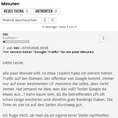
Minuten
Neues Thema
Antworten
Suche
Erweiterte Suche
15 Beiträge • Seite
1
von
1
RBK
PostRank 1
B
RBK
» 07.03.2023, 09:55
e
Extrem hoher "Google-Traffic" für ein paar Minuten
i
t
r
Liebe Leute,
a
g
alle paar Monate (vllt. so etwa 1x/Jahr) habe ich extrem hohen
Traffic auf der Domain, der offenbar von Google kommt. Immer
nur auf einer bestimmten LP, meistens die selbe, aber nicht
immer. Hat jemand ne Idee, was das soll? Testet Google da
etwas aus...? Kann kaum sein, da die betreffenden LPs oft
schon lange existieren und ohnehin gute Rankings haben. Die
Time on site ist auf den Seiten durchweg gut.
Ich frage mich, ob man da an irgend einer Stelle nachhelfen