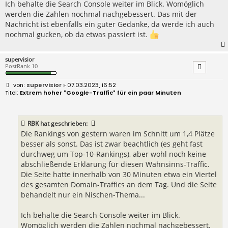
Ich behalte die Search Console weiter im Blick. Womöglich
werden die Zahlen nochmal nachgebessert. Das mit der
Nachricht ist ebenfalls ein guter Gedanke, da werde ich auch
nochmal gucken, ob da etwas passiert ist.
supervisior
PostRank 10
B
supervisior
» 07.03.2023, 16:52
e
Extrem hoher "Google-Traffic" für ein paar Minuten
i
t
r
a
RBK
hat geschrieben:
g
Die Rankings von gestern waren im Schnitt um 1,4 Plätze
besser als sonst. Das ist zwar beachtlich (es geht fast
durchweg um Top-10-Rankings), aber wohl noch keine
abschließende Erklärung für diesen Wahnsinns-Traffic.
Die Seite hatte innerhalb von 30 Minuten etwa ein Viertel
des gesamten Domain-Traffics an dem Tag. Und die Seite
behandelt nur ein Nischen-Thema...
Ich behalte die Search Console weiter im Blick.
Womöglich werden die Zahlen nochmal nachgebessert.