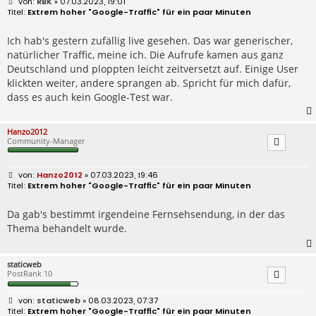
B
RBK
» 07.03.2023, 19:01
e
Extrem hoher "Google-Traffic" für ein paar Minuten
i
t
r
Ich hab's gestern zufällig live gesehen. Das war generischer,
a
natürlicher Traffic, meine ich. Die Aufrufe kamen aus ganz
g
Deutschland und ploppten leicht zeitversetzt auf. Einige User
klickten weiter, andere sprangen ab. Spricht für mich dafür,
dass es auch kein Google-Test war.
Hanzo2012
Community-Manager
B
Hanzo2012
» 07.03.2023, 19:46
e
Extrem hoher "Google-Traffic" für ein paar Minuten
i
t
r
Da gab's bestimmt irgendeine Fernsehsendung, in der das
a
Thema behandelt wurde.
g
staticweb
PostRank 10
B
staticweb
» 08.03.2023, 07:37
e
Extrem hoher "Google-Traffic" für ein paar Minuten