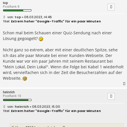
top
PostRank 8
B
top
» 08.03.2023, 14:48
e
Extrem hoher "Google-Traffic" für ein paar Minuten
i
t
r
Schon mal beim Schauen einer Quiz-Sendung nach einer
a
Lösung gegoogelt?
g
Nicht ganz so extrem, aber mit einer deutlichen Spitze, sehe
ich das alle paar Monate bei einer Kunden-Webseite. Der
Kunde war vor ein paar Jahren mit seinem Restaurant bei
"Mein Lokal, Dein Lokal". Wenn die Folge bei Kabel 1 wiederholt
wird, vervielfachen sich in der Zeit die Besucherzahlen auf der
Webseite.
heinrich
PostRank 10
B
heinrich
» 08.03.2023, 15:00
e
Extrem hoher "Google-Traffic" für ein paar Minuten
i
t
r
a