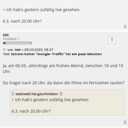
i
t
r
> Ich hab's gestern zufällig live gesehen.
a
g
6.3. nach 20.00 Uhr?
RBK
PostRank 1
B
RBK
» 08.03.2023, 08:37
e
Extrem hoher "Google-Traffic" für ein paar Minuten
i
t
r
Ja, am 06.03., allerdings am frühen Abend, zwischen 18 und 19
a
Uhr.
g
Du fragst nach 20 Uhr, da dann die Filme im Fernsehen laufen?
staticweb
hat geschrieben:
> Ich hab's gestern zufällig live gesehen.
6.3. nach 20.00 Uhr?