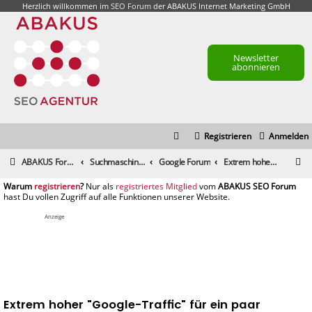
Herzlich willkommen im
SEO Forum
der ABAKUS Internet Marketing GmbH
Newsletter
abonnieren
Registrieren
Anmelden
S
ABAKUS Foren-Übersicht
Suchmaschinenmarketing (SEM) / Suchmaschinenoptimierung (SEO)
Google Forum
Extrem hoher "Google-Traffic" für ein paar Minuten
u
registrieren
registriertes Mitglied
c
h
Anzeige
e
Extrem hoher "Google-Traffic" für ein paar