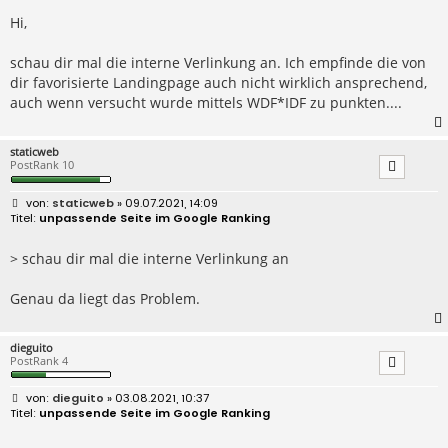
t
r
Hi,
a
g
schau dir mal die interne Verlinkung an. Ich empfinde die von
dir favorisierte Landingpage auch nicht wirklich ansprechend,
auch wenn versucht wurde mittels WDF*IDF zu punkten....
staticweb
PostRank 10
B
staticweb
» 09.07.2021, 14:09
e
unpassende Seite im Google Ranking
i
t
r
> schau dir mal die interne Verlinkung an
a
g
Genau da liegt das Problem.
dieguito
PostRank 4
B
dieguito
» 03.08.2021, 10:37
e
unpassende Seite im Google Ranking
i
t