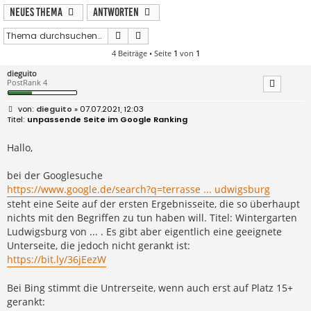
Neues Thema
Antworten
Suche
Erweiterte Suche
4 Beiträge • Seite
1
von
1
dieguito
PostRank 4
B
dieguito
» 07.07.2021, 12:03
e
unpassende Seite im Google Ranking
i
t
r
Hallo,
a
g
bei der Googlesuche
https://www.google.de/search?q=terrasse ... udwigsburg
steht eine Seite auf der ersten Ergebnisseite, die so überhaupt
nichts mit den Begriffen zu tun haben will. Titel: Wintergarten
Ludwigsburg von ... . Es gibt aber eigentlich eine geeignete
Unterseite, die jedoch nicht gerankt ist:
https://bit.ly/36jEezW
Bei Bing stimmt die Untrerseite, wenn auch erst auf Platz 15+
gerankt: