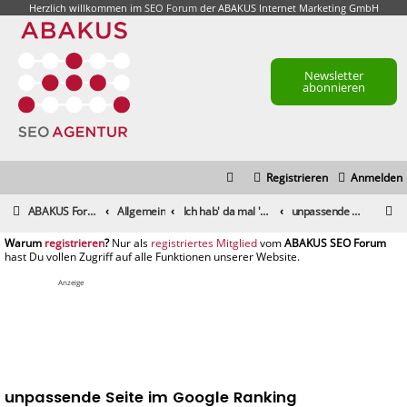
Herzlich willkommen im
SEO Forum
der ABAKUS Internet Marketing GmbH
Newsletter
abonnieren
Registrieren
Anmelden
S
ABAKUS Foren-Übersicht
Allgemein
Ich hab' da mal 'ne Frage
unpassende Seite im Google Ranking
u
registrieren
registriertes Mitglied
c
h
Anzeige
e
unpassende Seite im Google Ranking