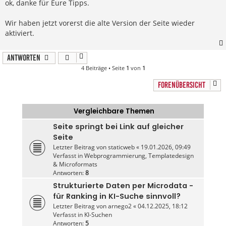
r
ok, danke für Eure Tipps.
a
g
Wir haben jetzt vorerst die alte Version der Seite wieder
aktiviert.
Antworten
4 Beiträge • Seite
1
von
1
FORENÜBERSICHT
Vergleichbare Themen
Seite springt bei Link auf gleicher
Seite
Letzter Beitrag von
staticweb
«
19.01.2026, 09:49
Verfasst in
Webprogrammierung, Templatedesign
& Microformats
Antworten:
8
Strukturierte Daten per Microdata -
für Ranking in KI-Suche sinnvoll?
Letzter Beitrag von
arnego2
«
04.12.2025, 18:12
Verfasst in
KI-Suchen
Antworten:
5