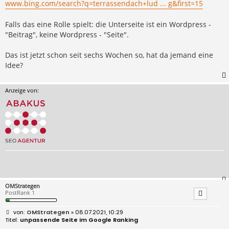
www.bing.com/search?q=terrassendach+lud ... g&first=15
Falls das eine Rolle spielt: die Unterseite ist ein Wordpress -
"Beitrag", keine Wordpress - "Seite".
Das ist jetzt schon seit sechs Wochen so, hat da jemand eine
Idee?
Anzeige von:
OMStrategen
PostRank 1
B
OMStrategen
» 08.07.2021, 10:29
e
unpassende Seite im Google Ranking
i