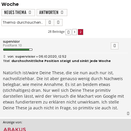
Woche
Neues Thema
Antworten
Suche
Erweiterte Suche
28 Beiträge
1
2
Vorherige
supervisior
PostRank 10
B
supervisior
» 06.10.2020, 12:52
e
durchschnittliche Position steigt und sinkt jede Woche
i
t
r
Natürlich ist/wäre Deine These, die sie nun auch nur ist,
a
nachvollziehbar. Die ist aber genauso wenig durch Nachweis
g
belegbar, wie meine Annahme. Es ist an beidem etwas
(stichhaltiges) dran. Nur weil sich Deine These primitiv
darstellen lässt, wird der Versuch die Machart von Google mit
etwas fundierterem zu erklären nicht unwirksam. Ich stelle
Deine These ja auch nicht in Frage, so primitiv sie auch ist.
Anzeige von: