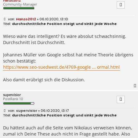
Hanzo2012
Community-Manager
B
Hanzo2012
» 06.10.2020, 13:10
e
durchschnittliche Position steigt und sinkt jede Woche
i
t
r
Wieso wäre das intelligent? Es wäre absolut schwachsinnig.
a
Durchschnitt ist Durchschnitt.
g
Johannes Müller von Google selbst hat meine Theorie übrigens
schon bestätigt:
https://www.seo-suedwest.de/4769-google ... ormal.html
Also damit erübrigt sich die Diskussion.
supervisior
PostRank 10
B
supervisior
» 06.10.2020, 13:17
e
durchschnittliche Position steigt und sinkt jede Woche
i
t
r
Du hättest auch auf die Seite vom Nikolaus verweisen können,
a
zumal ich Deine These auch nicht in Frage gestellt habe. Also
g