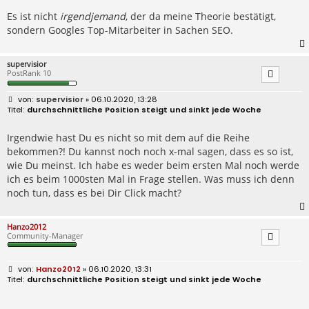
Es ist nicht
irgendjemand
, der da meine Theorie bestätigt,
sondern Googles Top-Mitarbeiter in Sachen SEO.
supervisior
PostRank 10
B
supervisior
» 06.10.2020, 13:28
e
durchschnittliche Position steigt und sinkt jede Woche
i
t
r
Irgendwie hast Du es nicht so mit dem auf die Reihe
a
bekommen?! Du kannst noch noch x-mal sagen, dass es so ist,
g
wie Du meinst. Ich habe es weder beim ersten Mal noch werde
ich es beim 1000sten Mal in Frage stellen. Was muss ich denn
noch tun, dass es bei Dir Click macht?
Hanzo2012
Community-Manager
B
Hanzo2012
» 06.10.2020, 13:31
e
durchschnittliche Position steigt und sinkt jede Woche
i
t
r