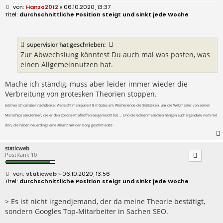
B
Hanzo2012
» 06.10.2020, 13:37
e
durchschnittliche Position steigt und sinkt jede Woche
i
t
r
a
supervisior
hat geschrieben:
g
Zur Abwechslung könntest Du auch mal was posten, was
einen Allgemeinnutzen hat.
Mache ich ständig, muss aber leider immer wieder die
Verbreitung von grotesken Theorien stoppen.
Jetzt wo ich darüber nachdenke: Vielleicht manipuliert Bill Gates am Wochenende die Statistiken, um die Webmaster von seinen
Microchips abzulenken, die er den Corona-Impfstoffen beigemischt hat ... Und die Echsenmenschen hängen auch irgendwie noch mit
drin, die haben neuerdings eine Allianz mit den Borg geschmiedet!
staticweb
PostRank 10
B
staticweb
» 06.10.2020, 13:56
e
durchschnittliche Position steigt und sinkt jede Woche
i
t
r
> Es ist nicht irgendjemand, der da meine Theorie bestätigt,
a
sondern Googles Top-Mitarbeiter in Sachen SEO.
g