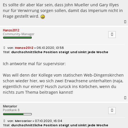
Es sollte dir aber klar sein, dass John Mueller und Gary Illyes
nur für Verwirrung sorgen sollen, damit das Imperium nicht in
Frage gestellt wird.
Hanzo2012
Community-Manager
B
Hanzo2012
» 06.10.2020, 13:58
e
durchschnittliche Position steigt und sinkt jede Woche
i
t
r
Ich antworte mal für supervisior:
a
g
Was will denn der Kollege vom statischen Web-Dingenskirchen
schon wieder hier, wo sich zwei Erwachsene unterhalten (naja,
eigentlich nur einer)? Husch zurück ins Körbchen, wenn du
nichts zum Thema beitragen kannst!
Mercarior
PostRank 8
B
Mercarior
» 07.10.2020, 16:04
e
durchschnittliche Position steigt und sinkt jede Woche
i