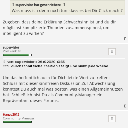
a
supervisior
hat geschrieben:
g
Was muss ich denn noch tun, dass es bei Dir Click macht?
Zugeben, dass deine Erklärung Schwachsinn ist und du dir
möglichst komplizierte Theorien zusammenspinnst, um
intelligent zu wirken?
supervisior
PostRank 10
B
supervisior
» 06.10.2020, 13:35
e
durchschnittliche Position steigt und sinkt jede Woche
i
t
r
Um das hoffentlich auch für Dich letzte Wort zu treffen:
a
Schluss mit dieser sinnfreien Diskussion.Zur Abwechslung
g
könntest Du auch mal was posten, was einen Allgemeinnutzen
hat. Schließlich bist Du als Community-Manager ein
Repräsentant dieses Forums.
Hanzo2012
Community-Manager