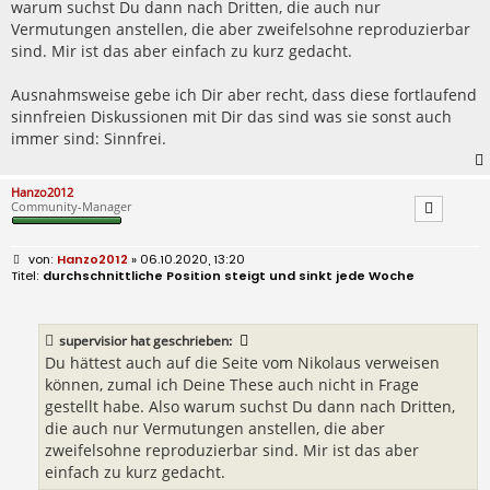
warum suchst Du dann nach Dritten, die auch nur
Vermutungen anstellen, die aber zweifelsohne reproduzierbar
sind. Mir ist das aber einfach zu kurz gedacht.
Ausnahmsweise gebe ich Dir aber recht, dass diese fortlaufend
sinnfreien Diskussionen mit Dir das sind was sie sonst auch
immer sind: Sinnfrei.
Hanzo2012
Community-Manager
B
Hanzo2012
» 06.10.2020, 13:20
e
durchschnittliche Position steigt und sinkt jede Woche
i
t
r
a
supervisior
hat geschrieben:
g
Du hättest auch auf die Seite vom Nikolaus verweisen
können, zumal ich Deine These auch nicht in Frage
gestellt habe. Also warum suchst Du dann nach Dritten,
die auch nur Vermutungen anstellen, die aber
zweifelsohne reproduzierbar sind. Mir ist das aber
einfach zu kurz gedacht.