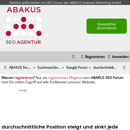
Herzlich willkommen im
SEO Forum
der ABAKUS Internet Marketing GmbH
Newsletter
abonnieren
Registrieren
Anmelden
S
ABAKUS Foren-Übersicht
Suchmaschinenmarketing (SEM) / Suchmaschinenoptimierung (SEO)
Google Forum
durchschnittliche Position steigt und sinkt jede Woche
u
registrieren
registriertes Mitglied
c
h
Anzeige
e
durchschnittliche Position steigt und sinkt jede