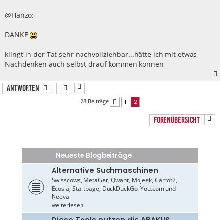
t
r
@Hanzo:
a
g
DANKE
klingt in der Tat sehr nachvollziehbar...hätte ich mit etwas
Nachdenken auch selbst drauf kommen können
Antworten
28 Beiträge
1
2
Vorherige
FORENÜBERSICHT
Neueste Blogbeiträge
Alternative Suchmaschinen
Swisscows, MetaGer, Qwant, Mojeek, Carrot2,
Ecosia, Startpage, DuckDuckGo, You.com und
Neeva
weiterlesen
Diese Tools nutzen die ABAKUS