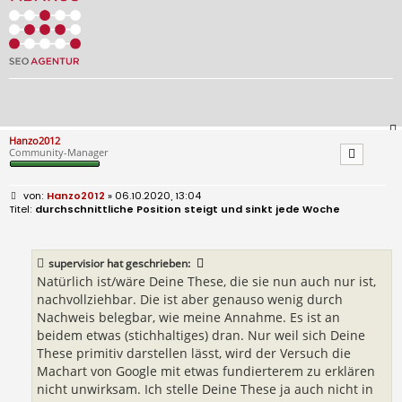
Hanzo2012
Community-Manager
B
Hanzo2012
» 06.10.2020, 13:04
e
durchschnittliche Position steigt und sinkt jede Woche
i
t
r
a
supervisior
hat geschrieben:
g
Natürlich ist/wäre Deine These, die sie nun auch nur ist,
nachvollziehbar. Die ist aber genauso wenig durch
Nachweis belegbar, wie meine Annahme. Es ist an
beidem etwas (stichhaltiges) dran. Nur weil sich Deine
These primitiv darstellen lässt, wird der Versuch die
Machart von Google mit etwas fundierterem zu erklären
nicht unwirksam. Ich stelle Deine These ja auch nicht in