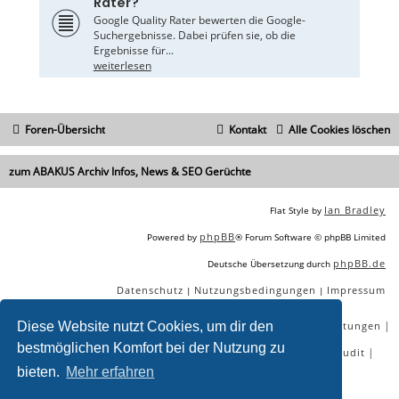
Rater?
Google Quality Rater bewerten die Google-
Suchergebnisse. Dabei prüfen sie, ob die
Ergebnisse für...
weiterlesen
Foren-Übersicht
Kontakt
Alle Cookies löschen
zum ABAKUS Archiv Infos, News & SEO Gerüchte
Ian Bradley
Flat Style by
phpBB
Powered by
® Forum Software © phpBB Limited
phpBB.de
Deutsche Übersetzung durch
Datenschutz
Nutzungsbedingungen
Impressum
|
|
|
|
|
|
Diese Website nutzt Cookies, um dir den
SEO Agentur
SEO Blog
SEO Online Tools
SEO Dienstleistungen
bestmöglichen Komfort bei der Nutzung zu
|
|
|
|
SEO Workshops
SEO Beratung
Backlinks kaufen
SEO Audit
bieten.
Mehr erfahren
|
SEO Tools gratis
SEO-Konkurrenzanalyse