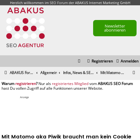
Herzlich willkommen im
SEO Forum
der ABAKUS Internet Marketing GmbH
Newsletter
abonnieren
Registrieren
Anmelden
S
ABAKUS Foren-Übersicht
Allgemein
Infos, News & SEO Gerüchte
Mit Matomo aka Piwik braucht man kein Cookie Consent
u
registrieren
registriertes Mitglied
c
h
Anzeige
e
Mit Matomo aka Piwik braucht man kein Cookie