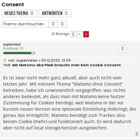
Consent
Neues Thema
Antworten
Suche
Erweiterte Suche
20 Beiträge
1
2
Vorherige
supervisior
PostRank 10
B
supervisior
» 30.12.2020, 13:09
e
Mit Matomo aka Piwik braucht man kein Cookie Consent
i
t
r
Es ist zwar nicht mehr ganz aktuell, aber auch nicht vom
a
letzten Jahr. Mit meinem Thema "Matomo ohne Consent"
g
betreiben, habe ich unwissentlich vorgegriffen, was nichts
anderes bedeutet, als dass man mit Matomo keine Nutzer
Zustimmung für Cookies benötigt, weil Matomo in der vor
kurzem neuen Version eine optionale Einstellung mitbringt, die
genau das ermöglicht. Matomo benötigt zum Tracken also
keinen Cookie (mehr) und funktioniert auch. Es wird dadurch
aber nicht auf local storage/session ausgewichen.