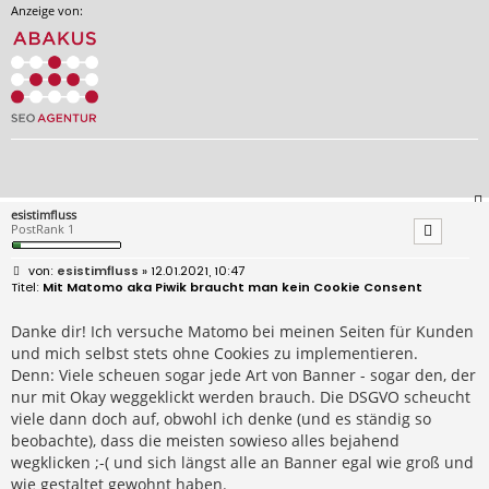
Anzeige von:
esistimfluss
PostRank 1
B
esistimfluss
» 12.01.2021, 10:47
e
Mit Matomo aka Piwik braucht man kein Cookie Consent
i
t
r
Danke dir! Ich versuche Matomo bei meinen Seiten für Kunden
a
und mich selbst stets ohne Cookies zu implementieren.
g
Denn: Viele scheuen sogar jede Art von Banner - sogar den, der
nur mit Okay weggeklickt werden brauch. Die DSGVO scheucht
viele dann doch auf, obwohl ich denke (und es ständig so
beobachte), dass die meisten sowieso alles bejahend
wegklicken ;-( und sich längst alle an Banner egal wie groß und
wie gestaltet gewohnt haben.