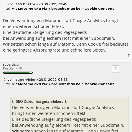
B
SEO Doktor
» 20.09.2021, 20:45
e
Mit Matomo aka Piwik braucht man kein Cookie Consent
i
t
r
Die Verwendung von Matomo statt Google Analytics bringt
a
einen weiteren schönen Effekt;
g
Eine deutliche Steigerung des Pagespeeds
bei Anwendung auf gleichem Host mit einer Subdomain.
Wir setzen schon lange auf Matomo. Denn Cookie frei bedeutet
eine geringere Absprungrate und schnellere Seiten.
supervisior
PostRank 10
B
supervisior
» 28.01.2022, 08:53
e
Mit Matomo aka Piwik braucht man kein Cookie Consent
i
t
r
a
SEO Doktor
hat geschrieben:
g
Die Verwendung von Matomo statt Google Analytics
bringt einen weiteren schönen Effekt;
Eine deutliche Steigerung des Pagespeeds
bei Anwendung auf gleichem Host mit einer Subdomain.
Wir setzen schon lange auf Matomo. Denn Cookie frei