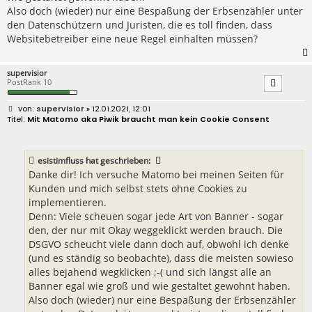
Also doch (wieder) nur eine Bespaßung der Erbsenzähler unter
den Datenschützern und Juristen, die es toll finden, dass
Websitebetreiber eine neue Regel einhalten müssen?
supervisior
PostRank 10
B
supervisior
» 12.01.2021, 12:01
e
Mit Matomo aka Piwik braucht man kein Cookie Consent
i
t
r
a
esistimfluss
hat geschrieben:
g
Danke dir! Ich versuche Matomo bei meinen Seiten für
Kunden und mich selbst stets ohne Cookies zu
implementieren.
Denn: Viele scheuen sogar jede Art von Banner - sogar
den, der nur mit Okay weggeklickt werden brauch. Die
DSGVO scheucht viele dann doch auf, obwohl ich denke
(und es ständig so beobachte), dass die meisten sowieso
alles bejahend wegklicken ;-( und sich längst alle an
Banner egal wie groß und wie gestaltet gewohnt haben.
Also doch (wieder) nur eine Bespaßung der Erbsenzähler