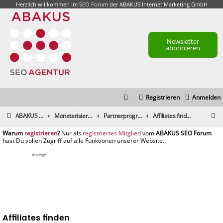
Herzlich willkommen im
SEO Forum
der ABAKUS Internet Marketing GmbH
Newsletter
abonnieren
Registrieren
Anmelden
S
ABAKUS Foren-Übersicht
Monetarisierung & Controlling
Partnerprogramme und Partnernetzwerke
Affiliates finden
u
registrieren
registriertes Mitglied
c
h
Anzeige
e
Affiliates finden