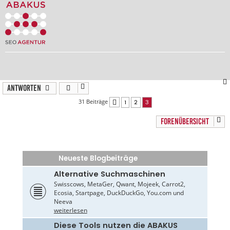
Antworten
31 Beiträge
1
2
3
Vorherige
FORENÜBERSICHT
Neueste Blogbeiträge
Alternative Suchmaschinen
Swisscows, MetaGer, Qwant, Mojeek, Carrot2,
Ecosia, Startpage, DuckDuckGo, You.com und
Neeva
weiterlesen
Diese Tools nutzen die ABAKUS