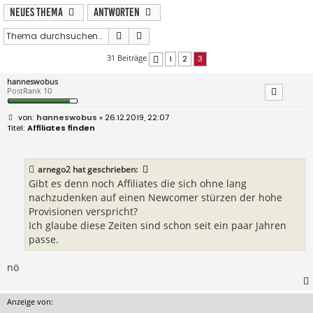
Neues Thema
Antworten
Suche
Erweiterte Suche
31 Beiträge
1
2
3
Vorherige
hanneswobus
PostRank 10
B
hanneswobus
» 26.12.2019, 22:07
e
Affiliates finden
i
t
r
a
arnego2
hat geschrieben:
g
Gibt es denn noch Affiliates die sich ohne lang
nachzudenken auf einen Newcomer stürzen der hohe
Provisionen verspricht?
Ich glaube diese Zeiten sind schon seit ein paar Jahren
passe.
nö
Anzeige von: