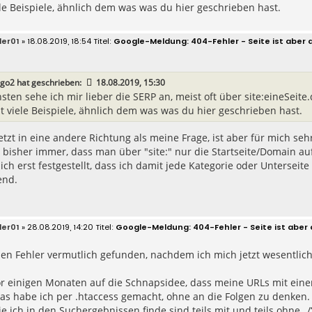
ele Beispiele, ähnlich dem was was du hier geschrieben hast.
der01
» 18.08.2019, 18:54
Google-Meldung: 404-Fehler - Seite ist aber 
ego2
hat geschrieben:
18.08.2019, 15:30
sten sehe ich mir lieber die SERP an, meist oft über site:eineSeite
bt viele Beispiele, ähnlich dem was was du hier geschrieben hast.
etzt in eine andere Richtung als meine Frage, ist aber für mich sehr
 bisher immer, dass man über "site:" nur die Startseite/Domain au
 ich erst festgestellt, dass ich damit jede Kategorie oder Unterseit
end.
der01
» 28.08.2019, 14:20
Google-Meldung: 404-Fehler - Seite ist aber
en Fehler vermutlich gefunden, nachdem ich mich jetzt wesentlich
r einigen Monaten auf die Schnapsidee, dass meine URLs mit einem
Das habe ich per .htaccess gemacht, ohne an die Folgen zu denken.
ie ich in den Suchergebnissen finde sind teils mit und teils ohne „/