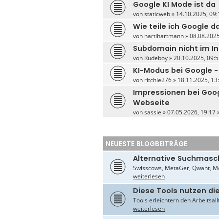
Google KI Mode ist da
von
staticweb
» 14.10.2025, 09:
Wie teile ich Google 
von
hartihartmann
» 08.08.2025
Subdomain nicht im I
von
Rudeboy
» 20.10.2025, 09:5
KI-Modus bei Google -
von
ritchie276
» 18.11.2025, 13:
Impressionen bei Goo
Webseite
von
sassie
» 07.05.2026, 19:17 
NEUESTE BLOGBEITRÄGE
Alternative Suchmasc
Swisscows, MetaGer, Qwant, Mo
weiterlesen
Diese Tools nutzen di
Tools erleichtern den Arbeitsal
weiterlesen