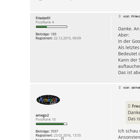
g
B
Frie
Frieder01
e
PostRank 4
i
Danke. An 
t
r
Beiträge:
189
Aber:
a
Registriert:
22.12.2015, 09:09
g
In der Goo
Als letzte
Bedeutet d
Kann der 
auftauche
Das ist ab
B
arn
e
i
t
r
Frie
a
g
Danke
arnego2
Das i
PostRank 10
Ich schau 
Beiträge:
3597
Registriert:
23.02.2016, 13:55
Ansonsten 
K
Kontaktdaten: