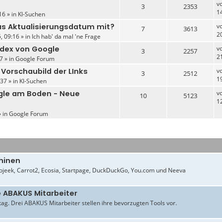
v
3
2353
1
16 » in
KI-Suchen
das Aktualisierungsdatum mit?
v
7
3613
2
, 09:16 » in
Ich hab' da mal 'ne Frage
ndex von Google
v
3
2257
2
7 » in
Google Forum
 Vorschaubild der LInks
v
3
2512
1
37 » in
KI-Suchen
gle am Boden - Neue
v
10
5123
1
» in
Google Forum
hinen
jeek, Carrot2, Ecosia, Startpage, DuckDuckGo, You.com und Neeva
e ABAKUS Mitarbeiter
ltag. Drei ABAKUS Mitarbeiter stellen ihre bevorzugten Tools vor.