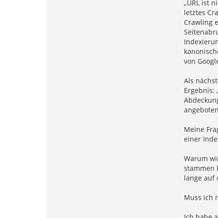
„URL ist n
letztes Cr
Crawling e
Seitenabru
Indexierun
kanonisch
von Googl
Als nächst
Ergebnis: 
Abdeckung:
angeboten
Meine Frag
einer Inde
Warum wird
stammen kö
lange auf 
Muss ich 
Ich habe a