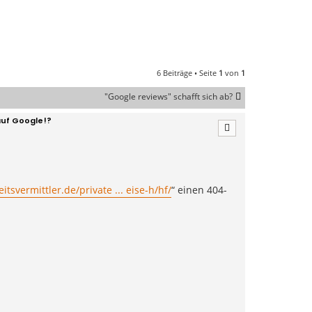
6 Beiträge • Seite
1
von
1
"Google reviews" schafft sich ab?
auf Google!?
tsvermittler.de/private ... eise-h/hf/
“ einen 404-