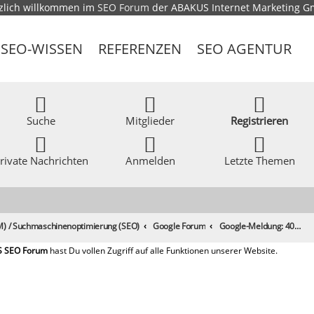
zlich willkommen im
SEO Forum
der ABAKUS Internet Marketing 
SEO-WISSEN
REFERENZEN
SEO AGENTUR
Suche
Mitglieder
Registrieren
rivate Nachrichten
Anmelden
Letzte Themen
) / Suchmaschinenoptimierung (SEO)
Google Forum
Google-Meldung: 404-Fehler - Seite ist aber auf Google!?