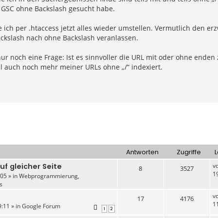
n GSC ohne Backslash gesucht habe.
 ich per .htaccess jetzt alles wieder umstellen. Vermutlich den 
ackslash nach ohne Backslash veranlassen.
nur noch eine Frage: Ist es sinnvoller die URL mit oder ohne enden z
l auch noch mehr meiner URLs ohne „/“ indexiert.
Antworten
Zugriffe
L
auf gleicher Seite
v
8
3527
1
05 » in
Webprogrammierung,
s
v
17
4176
1
:11 » in
Google Forum
1
2