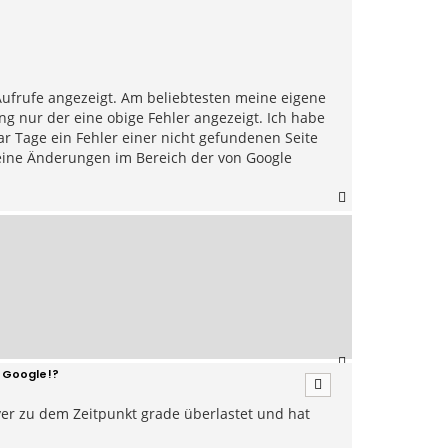
 Aufrufe angezeigt. Am beliebtesten meine eigene
g nur der eine obige Fehler angezeigt. Ich habe
ar Tage ein Fehler einer nicht gefundenen Seite
eine Änderungen im Bereich der von Google
N
a
c
h
o
b
e
n
N
f Google!?
a
c
rver zu dem Zeitpunkt grade überlastet und hat
h
o
b