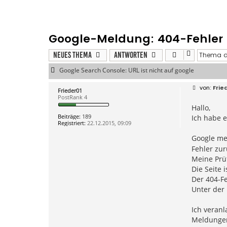
Google-Meldung: 404-Fehler -
Neues Thema
Antworten
Google Search Console: URL ist nicht auf google
B
Frie
Frieder01
e
PostRank 4
i
Hallo,
t
r
Beiträge:
189
Ich habe 
a
Registriert:
22.12.2015, 09:09
g
Google mel
Fehler zur
Meine Prüf
Die Seite 
Der 404-Fe
Unter der 
Ich veranl
Meldunge