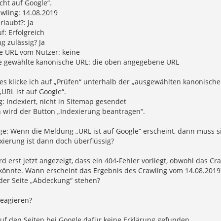
icht auf Google“.
awling: 14.08.2019
rlaubt?: Ja
f: Erfolgreich
g zulässig? Ja
e URL vom Nutzer: keine
e gewählte kanonische URL: die oben angegebene URL
es klicke ich auf „Prüfen“ unterhalb der „ausgewählten kanonisch
„URL ist auf Google“.
 Indexiert, nicht in Sitemap gesendet
 wird der Button „Indexierung beantragen“.
e: Wenn die Meldung „URL ist auf Google“ erscheint, dann muss si
xierung ist dann doch überflüssig?
 erst jetzt angezeigt, dass ein 404-Fehler vorliegt, obwohl das C
nnte. Wann erscheint das Ergebnis des Crawling vom 14.08.2019? E
der Seite „Abdeckung“ stehen?
reagieren?
uf den Seiten bei Google dafür keine Erklärung gefunden.