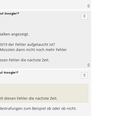
e
N
n
a
auf Google!?
c
h
o
b
e
Balken angezeigt.
n
019 der Fehler aufgetaucht ist?
? Müssten dann nicht noch mehr Fehler
esen Fehler die nächste Zeit.
N
a
uf Google!?
c
h
o
b
e
n
ll diesen Fehler die nächste Zeit.
Bestrafungen zum Beispiel ob oder ob nicht.