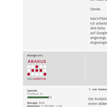
Danke.
NACHTRAG
Ich arbeit
404-Seite.
auf Google
angezeigt
angezeigt
Anzeige von:
B
heinr
heinrich
e
PostRank 10
i
Die Analyti
t
r
Beiträge:
3314
einen 404er
a
Registriert:
17.08.2006, 11:26