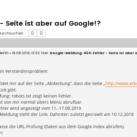
 Seite ist aber auf Google!?
Suche
Erweiterte Suche
der01
» 18.08.2019, 13:52
Google-Meldung: 404-Fehler - Seite ist aber 
ein Verständnisproblem:
det mir auf der Seite „Abdeckung“, dass die Seite „
http://www.arbei
ück gibt.
ung: robots.txt zeigt keinen Fehler.
ist von mir normal übers Menü abrufbar.
hler wird angezeigt vom 11.-17.08.2019
Meldung steht der Link. Dahinter: zuletzt gecrawlt am 10.12.2018
asse die URL-Prüfung (Daten aus dem Google-Index abrufen).
n: