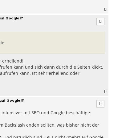
N
a
auf Google!?
c
h
o
b
e
.de
n
 erhellend!!
frufen kann und sich dann durch die Seiten klickt.
e aufrufen kann. Ist sehr erhellend oder
N
a
 auf Google!?
c
h
 intensiver mit SEO und Google beschäftige:
o
b
e
 Backslash enden sollten, was bisher nicht der
n
“. Und natürlich sind URLs nicht (mehr) auf Google,