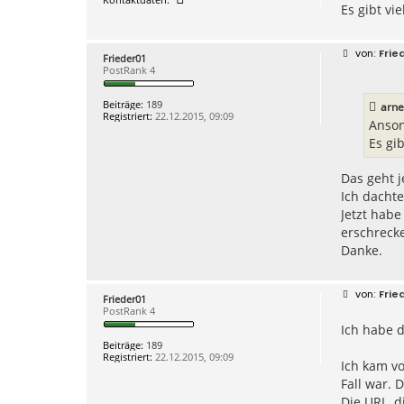
Es gibt vi
o
n
t
a
B
Frie
k
Frieder01
e
t
PostRank 4
i
d
t
a
r
t
Beiträge:
189
arn
a
e
Registriert:
22.12.2015, 09:09
g
Anson
n
v
Es gi
o
n
a
Das geht j
r
Ich dachte
n
e
Jetzt habe
g
erschreck
o
2
Danke.
B
Frie
Frieder01
e
PostRank 4
i
Ich habe d
t
r
Beiträge:
189
a
Registriert:
22.12.2015, 09:09
g
Ich kam vo
Fall war. 
Die URL, d