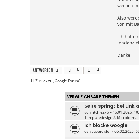
weil ich i
Also werde
von mit B
Ich hätte 
tendenziel
Danke.
Antworten
Zurück zu „Google Forum“
VERGLEICHBARE THEMEN
Seite springt bei Link 
von
ritchie276
» 16.01.2026, 10:
Templatedesign & Microformat
Ich blocke Google
von
supervisior
» 05.02.2026, 09