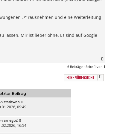
erzwungenen „/“ rausnehmen und eine Weiterleitung
u lassen. Mir ist lieber ohne. Es sind auf Google
N
a
6 Beiträge • Seite
1
von
1
c
h
FORENÜBERSICHT
o
b
e
etzter Beitrag
n
on
staticweb
9.01.2026, 09:49
on
arnego2
1.02.2026, 16:54