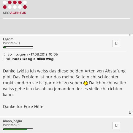
Lagom
PostRank 1
B
Lagom
» 17.08.2019, 18:05
e
Index Google alles weg
i
t
r
Danke Lyk! Ja ich weiss das diese beiden Arten von Abstafung
a
gibt. Das Problem ist nur das meine Seite nicht schlechter
g
rankt sondern sie ist gar nicht zu sehen
Da ich nicht weiter
weiss gebe ich das ab an jemanden der es vielleicht richten
kann.
Danke für Eure Hilfe!
mano_negra
PostRank 9