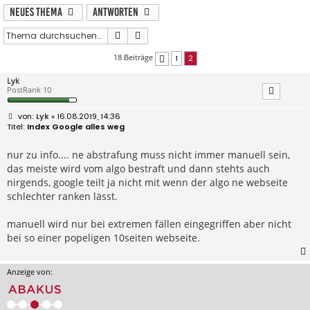
Neues Thema
Antworten
Suche
Erweiterte Suche
18 Beiträge
1
2
Vorherige
Lyk
PostRank 10
B
Lyk
» 16.08.2019, 14:36
e
Index Google alles weg
i
t
r
nur zu info.... ne abstrafung muss nicht immer manuell sein,
a
das meiste wird vom algo bestraft und dann stehts auch
g
nirgends, google teilt ja nicht mit wenn der algo ne webseite
schlechter ranken lässt.
manuell wird nur bei extremen fällen eingegriffen aber nicht
bei so einer popeligen 10seiten webseite.
Anzeige von: