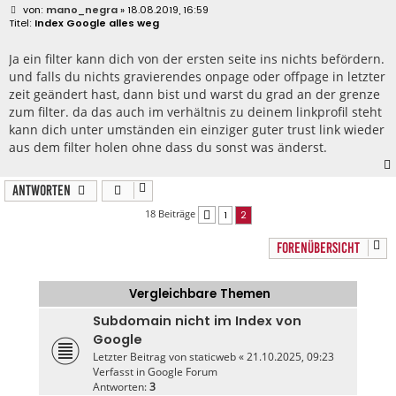
B
mano_negra
» 18.08.2019, 16:59
e
Index Google alles weg
i
t
r
Ja ein filter kann dich von der ersten seite ins nichts befördern.
a
und falls du nichts gravierendes onpage oder offpage in letzter
g
zeit geändert hast, dann bist und warst du grad an der grenze
zum filter. da das auch im verhältnis zu deinem linkprofil steht
kann dich unter umständen ein einziger guter trust link wieder
aus dem filter holen ohne dass du sonst was änderst.
Antworten
18 Beiträge
1
2
Vorherige
FORENÜBERSICHT
Vergleichbare Themen
Subdomain nicht im Index von
Google
Letzter Beitrag von
staticweb
«
21.10.2025, 09:23
Verfasst in
Google Forum
Antworten:
3