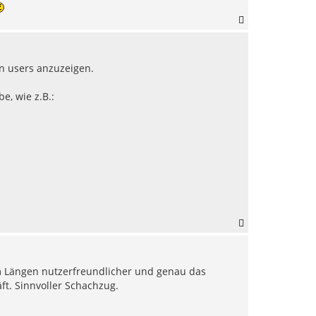
N
a
c
h
en users anzuzeigen.
o
b
e
e, wie z.B.:
n
N
a
c
h
um Längen nutzerfreundlicher und genau das
o
b
t. Sinnvoller Schachzug.
e
n