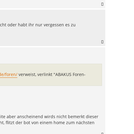
N
a
c
h
icht oder habt ihr nur vergessen es zu
o
b
e
n
N
a
c
h
o
b
e
de/foren/
verweist, verlinkt "ABAKUS Foren-
n
seite aber anscheinend wirds nicht bemerkt dieser
ht, flitzt der bot von einem home zum nächsten