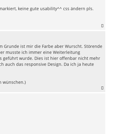
h
arkiert, keine gute usability^^ css ändern pls.
o
b
e
n
N
a
c
h
Im Grunde ist mir die Farbe aber Wurscht. Störende
o
b
sher musste ich immer eine Weiterleitung
e
s geführt wurde. Dies ist hier offenbar nicht mehr
n
ich auch das responsive Design. Da ich ja heute
ch wünschen.)
N
a
c
h
o
b
e
n