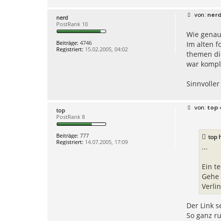
B
ner
nerd
e
PostRank 10
i
Wie genau 
t
r
Beiträge:
4746
Im alten f
a
Registriert:
15.02.2005, 04:02
g
themen di
war kompl
Sinnvoller
B
top
»
top
e
PostRank 8
i
t
r
Beiträge:
777
top
h
a
Registriert:
14.07.2005, 17:09
g
...
Ein t
Gehe 
Verli
Der Link s
So ganz ru