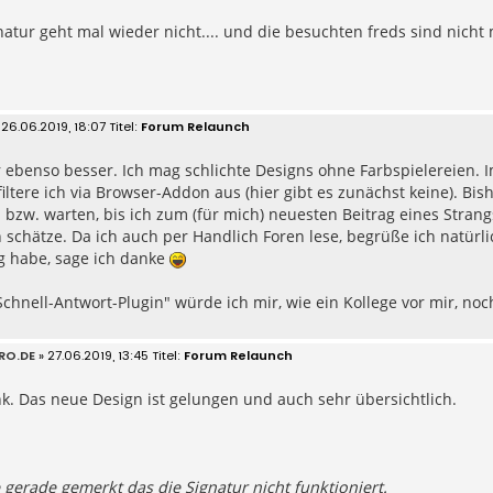
atur geht mal wieder nicht.... und die besuchten freds sind nicht m
 26.06.2019, 18:07
Forum Relaunch
r ebenso besser. Ich mag schlichte Designs ohne Farbspielereien. 
iltere ich via Browser-Addon aus (hier gibt es zunächst keine). Bi
 bzw. warten, bis ich zum (für mich) neuesten Beitrag eines Strang
h schätze. Da ich auch per Handlich Foren lese, begrüße ich natürl
g habe, sage ich danke
Schnell-Antwort-Plugin" würde ich mir, wie ein Kollege vor mir, no
RO.DE
» 27.06.2019, 13:45
Forum Relaunch
k. Das neue Design ist gelungen und auch sehr übersichtlich.
 gerade gemerkt das die Signatur nicht funktioniert.