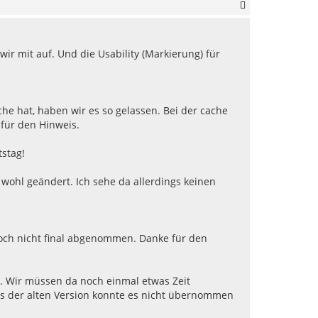
N
a
c
h
r mit auf. Und die Usability (Markierung) für
o
b
e
n
he hat, haben wir es so gelassen. Bei der cache
 für den Hinweis.
stag!
ohl geändert. Ich sehe da allerdings keinen
och nicht final abgenommen. Danke für den
. Wir müssen da noch einmal etwas Zeit
 aus der alten Version konnte es nicht übernommen