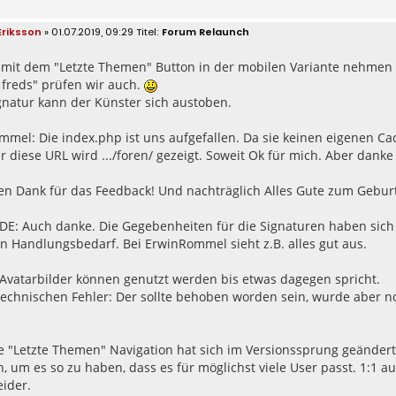
 Eriksson
» 01.07.2019, 09:29
Forum Relaunch
mit dem "Letzte Themen" Button in der mobilen Variante nehmen wi
 freds" prüfen wir auch.
gnatur kann der Künster sich austoben.
el: Die index.php ist uns aufgefallen. Da sie keinen eigenen Cac
r diese URL wird .../foren/ gezeigt. Soweit Ok für mich. Aber danke
en Dank für das Feedback! Und nachträglich Alles Gute zum Geburt
E: Auch danke. Die Gegebenheiten für die Signaturen haben sich w
 Handlungsbedarf. Bei ErwinRommel sieht z.B. alles gut aus.
 Avatarbilder können genutzt werden bis etwas dagegen spricht.
echnischen Fehler: Der sollte behoben worden sein, wurde aber n
e "Letzte Themen" Navigation hat sich im Versionssprung geändert
n, um es so zu haben, dass es für möglichst viele User passt. 1:1
ider.