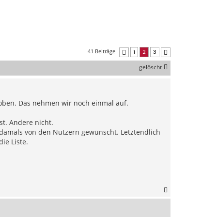
41 Beiträge
1
2
3
Vorherige
Nächste
gelöscht
oben. Das nehmen wir noch einmal auf.
st. Andere nicht.
 damals von den Nutzern gewünscht. Letztendlich
ie Liste.
N
a
c
h