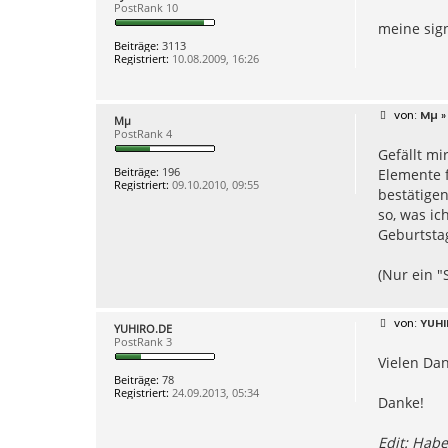
e
PostRank 10
e
i
n
meine sign
t
v
r
Beiträge:
3113
o
a
Registriert:
10.08.2009, 16:26
n
g
E
r
w
B
i
Mµ
»
Mµ
e
n
PostRank 4
i
R
Gefällt mi
t
o
r
m
Beiträge:
196
Elemente f
a
m
Registriert:
09.10.2010, 09:55
g
e
bestätigen
l
so, was ic
Geburtsta
(Nur ein "
B
YUHI
YUHIRO.DE
e
PostRank 3
i
Vielen Dan
t
r
Beiträge:
78
a
Registriert:
24.09.2013, 05:34
g
Danke!
Edit: Habe