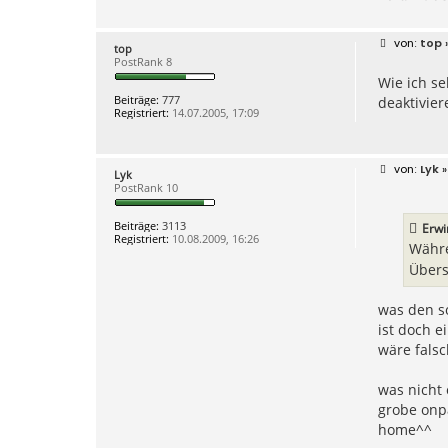
B
top
»
top
e
PostRank 8
i
Wie ich se
t
r
Beiträge:
777
deaktivier
a
Registriert:
14.07.2005, 17:09
g
B
Lyk
»
Lyk
e
PostRank 10
i
t
r
Beiträge:
3113
Erw
a
Registriert:
10.08.2009, 16:26
g
Währe
Übers
was den s
ist doch e
wäre falsc
was nicht 
grobe onpa
home^^