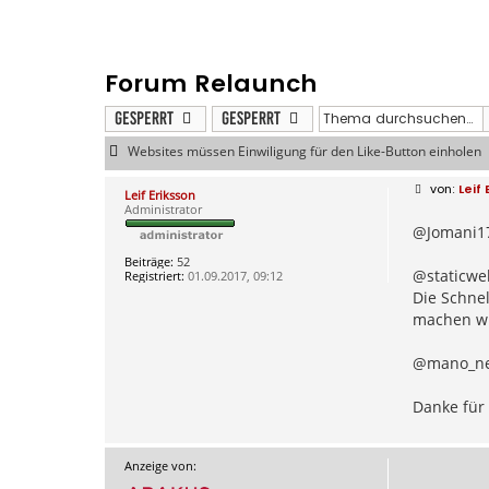
Forum Relaunch
Gesperrt
Gesperrt
Websites müssen Einwiligung für den Like-Button einholen
B
Leif
Leif Eriksson
e
Administrator
i
@Jomani17
t
r
a
Beiträge:
52
g
@staticweb
Registriert:
01.09.2017, 09:12
Die Schne
machen wir
@mano_neg
Danke für
Anzeige von: