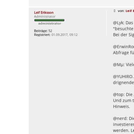
n
t
a
B
Leif
Leif Eriksson
k
e
Administrator
t
i
d
@Lyk: Das 
t
a
r
"besuchte
t
a
Beiträge:
52
e
g
Bei der Si
Registriert:
01.09.2017, 09:12
n
v
o
@ErwinRomm
n
V
Abfrage fü
e
g
a
@Mµ: Viel
s
@YUHIRO.D
drignenden
@top: Die
Und zum t
Hinweis.
@nerd: Di
investiere
werden. Le