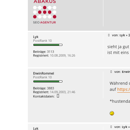
B
Lyk
» 2
Lyk
e
PostRank 10
i
sieht ja gu
t
r
Beiträge:
3113
ist mit ein
a
Registriert:
10.08.2009, 16:26
g
B
Erw
ErwinRommel
e
PostRank 10
i
Während 
t
r
Beiträge:
3883
auf
https:
a
Registriert:
14.09.2003, 21:46
g
K
Kontaktdaten:
o
*hustend
n
t
a
k
t
d
a
B
Lyk
»
Lyk
t