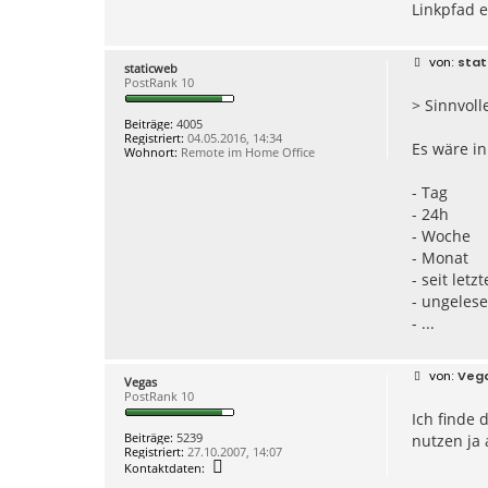
Linkpfad 
B
stat
staticweb
e
PostRank 10
i
> Sinnvoll
t
r
Beiträge:
4005
a
Registriert:
04.05.2016, 14:34
g
Es wäre in
Wohnort:
Remote im Home Office
- Tag
- 24h
- Woche
- Monat
- seit letz
- ungeles
- ...
B
Veg
Vegas
e
PostRank 10
i
Ich finde
t
r
Beiträge:
5239
nutzen ja 
a
Registriert:
27.10.2007, 14:07
g
K
Kontaktdaten:
o