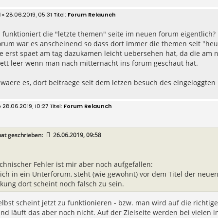
d
» 28.06.2019, 05:31
Forum Relaunch
funktioniert die "letzte themen" seite im neuen forum eigentlich?
orum war es anscheinend so dass dort immer die themen seit "heu
e erst spaet am tag dazukamen leicht uebersehen hat, da die am n
ett leer wenn man nach mitternacht ins forum geschaut hat.
 waere es, dort beitraege seit dem letzen besuch des eingeloggten
 28.06.2019, 10:27
Forum Relaunch
at geschrieben:
26.06.2019, 09:58
echnischer Fehler ist mir aber noch aufgefallen:
ich in ein Unterforum, steht (wie gewohnt) vor dem Titel der neuen
nkung dort scheint noch falsch zu sein.
elbst scheint jetzt zu funktionieren - bzw. man wird auf die richtige
nd läuft das aber noch nicht. Auf der Zielseite werden bei vielen i