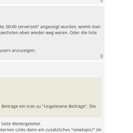
N
a
c
h
o
b
te, 00:00 serverzeit" angezeigt wurden, womit man
e
aechsten eben wieder weg waren. Oder die liste
n
 users anzuzeigen.
N
a
c
h
o
b
e
n
 Beiträge ein Icon zu "Ungelesene Beiträge". Die
 Seite Weitergeleitet.
nternen Links dann ein zusätzliches "viewtopic/" im