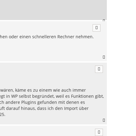
e
n
N
a
c
rhöhen oder einen schnelleren Rechner nehmen.
h
o
b
e
N
n
a
c
h
o
b
e
r wären, käme es zu einem wie auch immer
n
iegt in WP selbst begründet, weil es Funktionen gibt,
och andere Plugins gefunden mit denen es
ft darauf hinaus, dass ich den Import über
25.
N
a
c
h