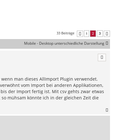
33 Beiträge
1
2
3
Vorherige
Nächste
Mobile - Desktop unterschiedliche Darstellung
, wenn man dieses AllImport Plugin verwendet.
verwöhnt vom Import bei anderen Applikationen,
is der Import fertig ist. Mit csv gehts zwar etwas
t so mühsam könnte ich in der gleichen Zeit die
N
a
c
h
o
b