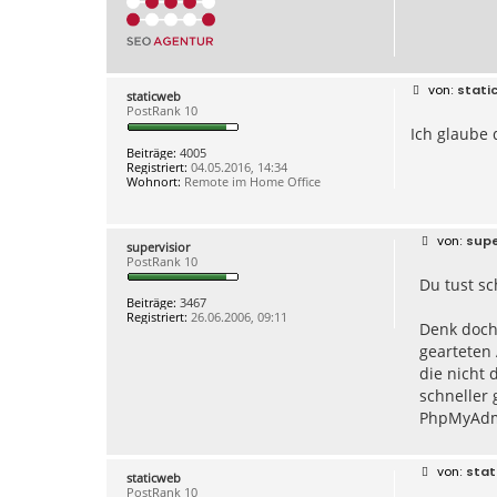
B
stati
staticweb
e
PostRank 10
i
Ich glaube 
t
r
Beiträge:
4005
a
Registriert:
04.05.2016, 14:34
g
Wohnort:
Remote im Home Office
B
supe
supervisior
e
PostRank 10
i
Du tust sc
t
r
Beiträge:
3467
a
Registriert:
26.06.2006, 09:11
g
Denk doch
gearteten 
die nicht
schneller 
PhpMyAdmi
B
stat
staticweb
e
PostRank 10