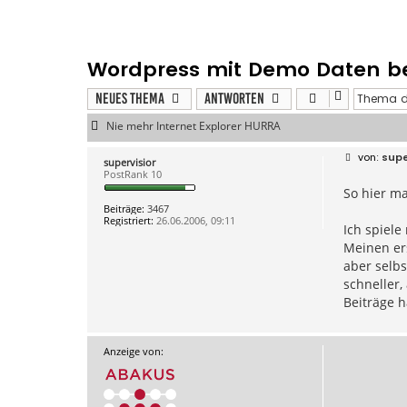
Wordpress mit Demo Daten be
Neues Thema
Antworten
Nie mehr Internet Explorer HURRA
B
supe
supervisior
e
PostRank 10
i
So hier m
t
r
Beiträge:
3467
a
Registriert:
26.06.2006, 09:11
g
Ich spiel
Meinen er
aber selbs
schneller,
Beiträge h
Anzeige von: