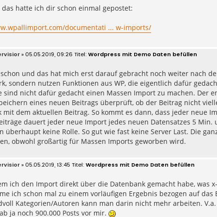
 das hatte ich dir schon einmal gepostet:
ww.wpallimport.com/documentati ... w-imports/
rvisior
» 05.05.2019, 09:26
Wordpress mit Demo Daten befüllen
schon und das hat mich erst darauf gebracht noch weiter nach der
rk, sondern nutzen Funktionen aus WP, die eigentlich dafür gedac
 sind nicht dafür gedacht einen Massen Import zu machen. Der en
eichern eines neuen Beitrags überprüft, ob der Beitrag nicht viel
mit dem aktuellen Beitrag. So kommt es dann, dass jeder neue Imp
eiträge dauert jeder neue Import jedes neuen Datensatzes 5 Min. 
 überhaupt keine Rolle. So gut wie fast keine Server Last. Die ga
ten, obwohl großartig für Massen Imports geworben wird.
rvisior
» 05.05.2019, 13:45
Wordpress mit Demo Daten befüllen
m ich den Import direkt über die Datenbank gemacht habe, was x-f
me ich schon mal zu einem vorläufigen Ergebnis bezogen auf das 
voll Kategorien/Autoren kann man darin nicht mehr arbeiten. V.a.
ab ja noch 900.000 Posts vor mir.