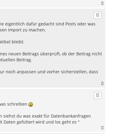
N
a
c
h
ie eigentlich dafür gedacht sind Posts oder was
o
b
ssen Import zu machen.
e
n
ibel bleibt.
nes neuen Beitrags überprüft, ob der Beitrag nicht
tuellen Beitrag.
nur noch anpassen und vorher sicherstellen, dass
N
a
c
h
 was schreiben
o
b
e
n siehst du was exakt für Datenbankanfragen
n
t Daten gefüttert wird und los geht es °
N
a