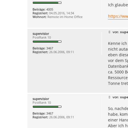
i
Ich glaube
t
r
Beiträge:
4005
a
Registriert:
04.05.2016, 14:34
g
https://w
Wohnort:
Remote im Home Office
B
supe
supervisior
e
PostRank 10
i
Kenne ich 
t
r
Beiträge:
3467
nicht auta
a
Registriert:
26.06.2006, 09:11
g
eben diese
vor dem Sp
Datenbank 
ca. 5000 B
Ressourcen
Tonne tre
B
supe
supervisior
e
PostRank 10
i
So, nachde
t
r
Beiträge:
3467
habe, kom
a
Registriert:
26.06.2006, 09:11
g
einer Hand
Aber ich h