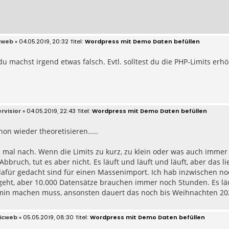
cweb
» 04.05.2019, 20:32
Wordpress mit Demo Daten befüllen
du machst irgend etwas falsch. Evtl. solltest du die PHP-Limits e
rvisior
» 04.05.2019, 22:43
Wordpress mit Demo Daten befüllen
hon wieder theoretisieren.....
 mal nach. Wenn die Limits zu kurz, zu klein oder was auch imme
Abbruch, tut es aber nicht. Es läuft und läuft und läuft, aber das l
 dafür gedacht sind für einen Massenimport. Ich hab inzwischen n
geht, aber 10.000 Datensätze brauchen immer noch Stunden. Es läu
n machen muss, ansonsten dauert das noch bis Weihnachten 20
icweb
» 05.05.2019, 08:30
Wordpress mit Demo Daten befüllen