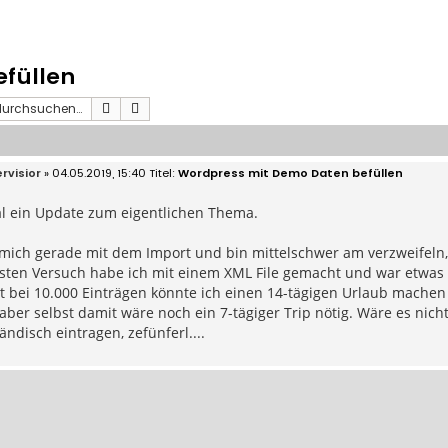
füllen
Suche
Erweiterte Suche
rvisior
» 04.05.2019, 15:40
Wordpress mit Demo Daten befüllen
al ein Update zum eigentlichen Thema.
e mich gerade mit dem Import und bin mittelschwer am verzweifeln
sten Versuch habe ich mit einem XML File gemacht und war etwas 
t bei 10.000 Einträgen könnte ich einen 14-tägigen Urlaub machen b
 aber selbst damit wäre noch ein 7-tägiger Trip nötig. Wäre es nich
ändisch eintragen, zefünferl....