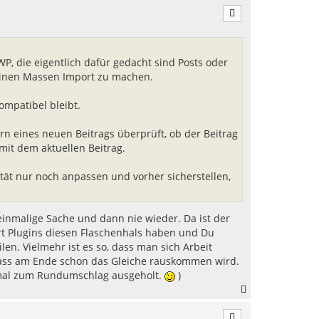
c
h
o
b
e
WP, die eigentlich dafür gedacht sind Posts oder
n
einen Massen Import zu machen.
ompatibel bleibt.
rn eines neuen Beitrags überprüft, ob der Beitrag
mit dem aktuellen Beitrag.
tät nur noch anpassen und vorher sicherstellen,
inmalige Sache und dann nie wieder. Da ist der
rt Plugins diesen Flaschenhals haben und Du
len. Vielmehr ist es so, dass man sich Arbeit
ass am Ende schon das Gleiche rauskommen wird.
Einmal zum Rundumschlag ausgeholt.
)
N
a
c