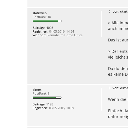
B
stat
staticweb
e
PostRank 10
i
> Alle Imp
t
r
Beiträge:
4005
auch imme
a
Registriert:
04.05.2016, 14:34
g
Wohnort:
Remote im Home Office
Das ist au
> Der ents
vielleicht
Da du den 
es keine D
B
elm
elmex
e
PostRank 9
i
Wenn die 
t
r
Beiträge:
1128
a
Registriert:
03.05.2005, 10:09
g
Einfach d
dafür nöti