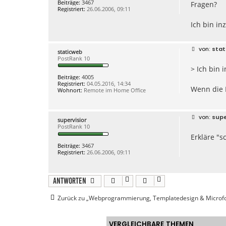
Beiträge:
3467
Fragen?
a
Registriert:
26.06.2006, 09:11
g
Ich bin in
B
stat
staticweb
e
PostRank 10
i
> Ich bin 
t
r
Beiträge:
4005
a
Registriert:
04.05.2016, 14:34
g
Wenn die D
Wohnort:
Remote im Home Office
B
supe
supervisior
e
PostRank 10
i
Erkläre "s
t
r
Beiträge:
3467
a
Registriert:
26.06.2006, 09:11
g
Antworten
Zurück zu „Webprogrammierung, Templatedesign & Microf
VERGLEICHBARE THEMEN