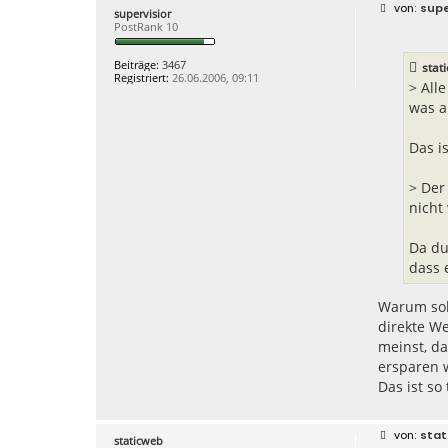
B
supe
supervisior
e
PostRank 10
i
t
r
Beiträge:
3467
stat
a
Registriert:
26.06.2006, 09:11
g
> All
was a
Das i
> Der
nicht
Da du
dass 
Warum sol
direkte We
meinst, da
ersparen 
Das ist so
B
stat
staticweb
e