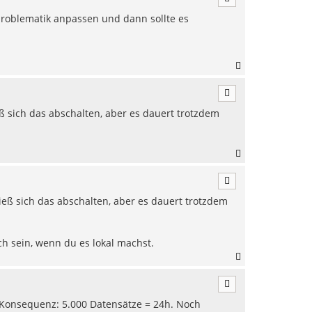
h
sproblematik anpassen und dann sollte es
o
b
e
n
N
a
c
h
ß sich das abschalten, aber es dauert trotzdem
o
b
e
n
N
a
c
h
ieß sich das abschalten, aber es dauert trotzdem
o
b
e
n
ch sein, wenn du es lokal machst.
N
a
c
h
. Konsequenz: 5.000 Datensätze = 24h. Noch
o