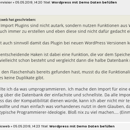
rvisior
» 05.05.2019, 14:20
Wordpress mit Demo Daten befüllen
icweb hat geschrieben:
e Import Plugins sind nicht autark, sondern nutzen Funktionen aus 
uch immer zu erstellen und eben diese sind nicht dafür gedacht 
st auch sinnvoll damit das Plugin bei neuen WordPress Versionen k
 entscheidende Haken ist dabei eine Funktion, die vor dem Speiche
 vielleicht schon besteht und vergleicht dann die halbe Datenbank 
 den Flaschenhals bereits gefunden hast, musst du die Funktionali
es keine Duplikate gibt.
lte ich da was umprogrammieren. Ich mache den Import für eine e
g über die Datenbank der einfachste und schnellste. Da alle Impo
ss das der Kompatibilität dienen würde, kann ich aber nicht mir tei
wollte und man einfach was vorhandenes nutzt in dem Glauben, d
 typische Programmierer-Ideologie. Bloß nix zu viel machen.... (
icweb
» 05.05.2019, 14:23
Wordpress mit Demo Daten befüllen