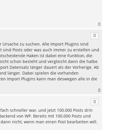
o
b
e
n
N
a
c
h
 Ursache zu suchen. Alle Import Plugins sind
o
b
ht sind Posts oder was auch immer zu erstellen und
e
tscheidende Haken ist dabei eine Funktion, die
n
leicht schon besteht und vergleicht dann die halbe
ort Datensatz länger dauert als der Vorherige. Ab
und länger. Dabei spielen die vorhanden
nzen Import Plugins kann man deswegen alle in die
N
a
c
h
ach schneller war, und jetzt 100.000 Posts drin
o
b
Backend von WP. Bereits mit 100.000 Posts und
e
 dann nicht, wenn man einen Post bearbeiten will.
n