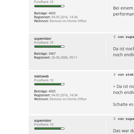
PostRank 10
i
Bei einem 
t
r
Beiträge:
4005
performan
a
Registriert:
04.05.2016, 14:34
g
Wohnort:
Remote im Home Office
B
supe
supervisior
e
PostRank 10
i
Da ist noc
t
r
Beiträge:
3467
noch endl
a
Registriert:
26.06.2006, 09:11
g
B
stat
staticweb
e
PostRank 10
i
> Da ist n
t
r
Beiträge:
4005
noch endl
a
Registriert:
04.05.2016, 14:34
g
Wohnort:
Remote im Home Office
Schalte es
B
supe
supervisior
e
PostRank 10
i
Das war da
t
r