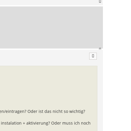
N
a
c
h
o
b
e
n
N
a
c
h
o
b
e
n
en/eintragen? Oder ist das nicht so wichtig?
 instalation + aktivierung? Oder muss ich noch