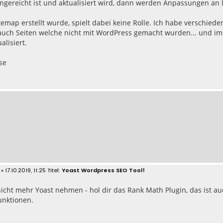
ngereicht ist und aktualisiert wird, dann werden Anpassungen an D
temap erstellt wurde, spielt dabei keine Rolle. Ich habe verschie
ch Seiten welche nicht mit WordPress gemacht wurden... und immer
alisiert.
se
» 17.10.2019, 11:25
Yoast Wordpress SEO Tool!
icht mehr Yoast nehmen - hol dir das Rank Math Plugin, das ist au
unktionen.