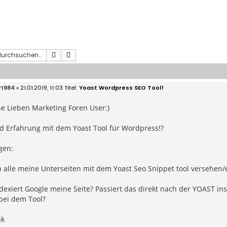
Suche
Erweiterte Suche
y1984
» 21.01.2019, 11:03
Yoast Wordpress SEO Tool!
e Lieben Marketing Foren User:)
d Erfahrung mit dem Yoast Tool für Wordpress!?
gen:
ch alle meine Unterseiten mit dem Yoast Seo Snippet tool versehen/e
exiert Google meine Seite? Passiert das direkt nach der YOAST ins
bei dem Tool?
nk