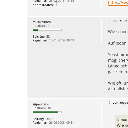
Registriert:
23.02.2016, 13:55
d
https://w
K
Kontaktdaten:
e
o
r
n
t
a
B
mus
musikzumm
k
e
PostRank 2
t
i
d
Wie schon
t
a
r
Beiträge:
53
t
a
Registriert:
15.01.2019, 08:49
e
g
Auf jeden 
n
v
o
Yoast nimm
n
a
möglicher
r
Länge acht
n
e
gar keine
g
o
2
Wie oft (u
Aktualisi
B
supe
supervisior
e
PostRank 10
i
t
r
Beiträge:
3466
mus
a
Registriert:
26.06.2006, 09:11
g
Wie s