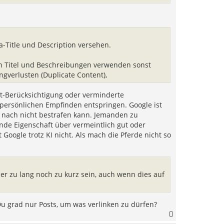
n
a-Title und Description versehen.
hen Titel und Beschreibungen verwenden sonst
gverlusten (Duplicate Content),
cht-Berücksichtigung oder verminderte
persönlichen Empfinden entspringen. Google ist
r nach nicht bestrafen kann. Jemanden zu
nde Eigenschaft über vermeintlich gut oder
oogle trotz KI nicht. Als mach die Pferde nicht so
r zu lang noch zu kurz sein, auch wenn dies auf
 grad nur Posts, um was verlinken zu dürfen?
N
a