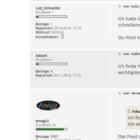
B
Lutz
Lutz_Schneider
e
PostRank 1
i
Ich hatte 
t
r
Beiträge:
1
schnellere
a
Registriert:
29.10.2019, 12:19
g
Wohnort:
Wilthen
K
Kontaktdaten:
Du must e
o
n
t
a
B
Adt
Adtank
k
e
PostRank 1
t
i
d
Ich finde 
t
a
r
Beiträge:
4
wichtigste
t
a
Registriert:
04.11.2019, 17:35
e
g
n
v
o
n
B
arn
L
e
u
i
t
t
z
r
Adta
_
a
S
g
Ich f
arnego2
c
die w
PostRank 10
h
n
e
Das freut 
Beiträge:
3597
i