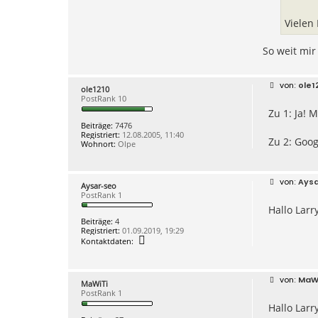
a
t
e
Vielen
n
v
o
So weit mir
n
a
r
n
B
ole1
ole1210
e
e
PostRank 10
g
i
o
Zu 1: Ja! 
t
2
r
Beiträge:
7476
a
Registriert:
12.08.2005, 11:40
g
Zu 2: Goog
Wohnort:
Olpe
B
Ays
Aysar-seo
e
PostRank 1
i
Hallo Larry
t
r
Beiträge:
4
a
Registriert:
01.09.2019, 19:29
g
K
Kontaktdaten:
o
n
t
a
B
MaW
MaWiTi
k
e
PostRank 1
t
i
d
Hallo Larr
t
a
r