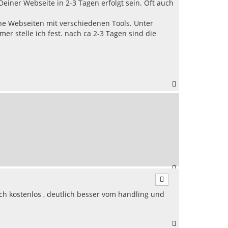
b
einer Webseite in 2-3 Tagen erfolgt sein. Oft auch
e
n
dene Webseiten mit verschiedenen Tools. Unter
 stelle ich fest. nach ca 2-3 Tagen sind die
N
a
c
h
o
b
e
n
N
a
c
ch kostenlos , deutlich besser vom handling und
h
o
b
e
N