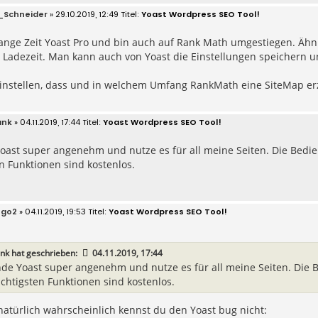
_Schneider
» 29.10.2019, 12:49
Yoast Wordpress SEO Tool!
lange Zeit Yoast Pro und bin auch auf Rank Math umgestiegen. Ähn
 Ladezeit. Man kann auch von Yoast die Einstellungen speichern 
instellen, dass und in welchem Umfang RankMath eine SiteMap er
ank
» 04.11.2019, 17:44
Yoast Wordpress SEO Tool!
Yoast super angenehm und nutze es für all meine Seiten. Die Bed
n Funktionen sind kostenlos.
ego2
» 04.11.2019, 19:53
Yoast Wordpress SEO Tool!
nk
hat geschrieben:
04.11.2019, 17:44
inde Yoast super angenehm und nutze es für all meine Seiten. Die
ichtigsten Funktionen sind kostenlos.
natürlich wahrscheinlich kennst du den Yoast bug nicht: