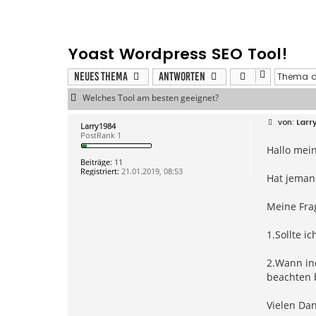
Yoast Wordpress SEO Tool!
Neues Thema
Antworten
Welches Tool am besten geeignet?
B
Larr
Larry1984
e
PostRank 1
i
Hallo mein
t
r
Beiträge:
11
a
Registriert:
21.01.2019, 08:53
g
Hat jeman
Meine Fra
1.Sollte i
2.Wann ind
beachten 
Vielen Da