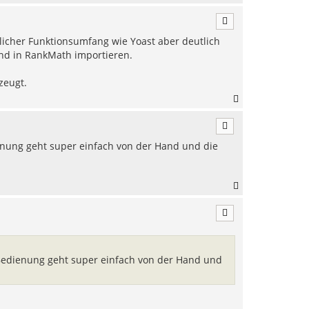
n
a
c
h
licher Funktionsumfang wie Yoast aber deutlich
o
b
und in RankMath importieren.
e
n
zeugt.
N
a
c
h
ienung geht super einfach von der Hand und die
o
b
e
n
N
a
c
h
o
b
e
 Bedienung geht super einfach von der Hand und
n