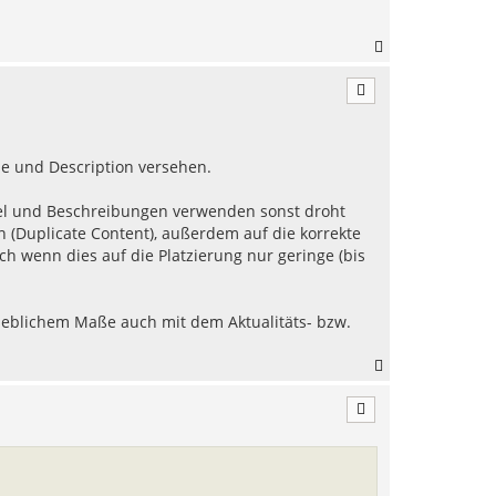
N
a
c
h
o
b
e
le und Description versehen.
n
itel und Beschreibungen verwenden sonst droht
 (Duplicate Content), außerdem auf die korrekte
h wenn dies auf die Platzierung nur geringe (bis
rheblichem Maße auch mit dem Aktualitäts- bzw.
N
a
c
h
o
b
e