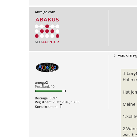
Anzeige von:
B
arne
e
i
t
r
Larry
a
g
Hallo 
arnego2
PostRank 10
Hat je
Beiträge:
3597
Registriert:
23.02.2016, 13:55
Meine 
K
Kontaktdaten:
o
n
1.Sollt
t
a
k
2.Wann
t
d
was be