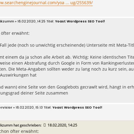
ww.searchenginejournal.com/yoa ... ug/255639/
ikzumm
» 18.02.2020, 14:25
Yoast Wordpress SEO Tool!
 öfter erwähnt:
Fall jede (noch so unwichtig erscheinende) Unterseite mit Meta-Tit
t einem da ja schon alle Arbeit ab. Wichtig: Keine identischen T
weise einen Abstrafung durch Google in Form von Rankingverlusten
en. Die Meta-Angaben sollten weder zu lang noch zu kurz sein, auc
) Auswirkungen hat
nd wann) eine Seite von den Googlebots gecrawlt wird, hängt in e
erungsgrad deiner Seite zusammen
rvisior
» 18.02.2020, 15:13
Yoast Wordpress SEO Tool!
ikzumm
hat geschrieben:
18.02.2020, 14:25
chon öfter erwähnt: