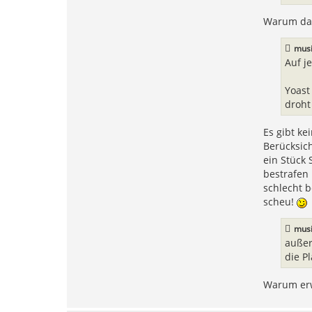
Warum dan
mus
Auf j
Yoast
droht
Es gibt ke
Berücksic
ein Stück 
bestrafen
schlecht b
scheu!
mus
außer
die P
Warum erw