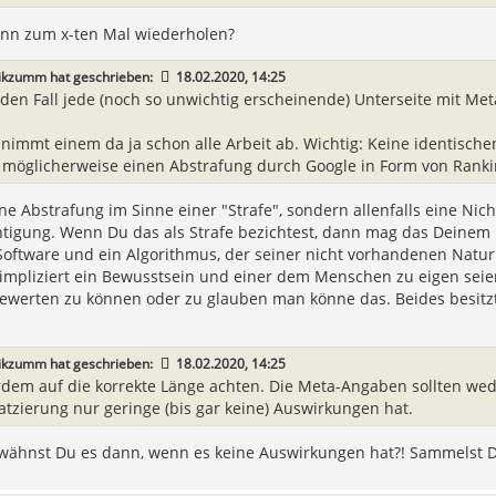
n zum x-ten Mal wiederholen?
ikzumm
hat geschrieben:
18.02.2020, 14:25
eden Fall jede (noch so unwichtig erscheinende) Unterseite mit Met
 nimmt einem da ja schon alle Arbeit ab. Wichtig: Keine identisc
 möglicherweise einen Abstrafung durch Google in Form von Rankin
ine Abstrafung im Sinne einer "Strafe", sondern allenfalls eine Ni
htigung. Wenn Du das als Strafe bezichtest, dann mag das Deinem 
Software und ein Algorithmus, der seiner nicht vorhandenen Natu
 impliziert ein Bewusstsein und einer dem Menschen zu eigen seie
ewerten zu können oder zu glauben man könne das. Beides besitzt G
ikzumm
hat geschrieben:
18.02.2020, 14:25
dem auf die korrekte Länge achten. Die Meta-Angaben sollten wede
latzierung nur geringe (bis gar keine) Auswirkungen hat.
ähnst Du es dann, wenn es keine Auswirkungen hat?! Sammelst Du