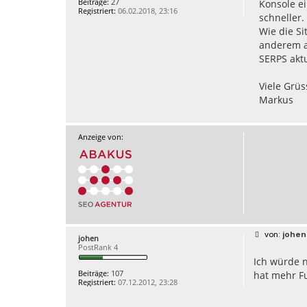
Beiträge:
27
Konsole ei
t
a
Registriert:
06.02.2018, 23:16
e
g
schneller.
n
Wie die Si
v
o
anderem au
n
A
SERPS aktu
y
s
a
Viele Grüs
r
Markus
-
s
e
o
Anzeige von:
B
johen
johen
e
PostRank 4
i
Ich würde n
t
r
Beiträge:
107
hat mehr F
a
Registriert:
07.12.2012, 23:28
g