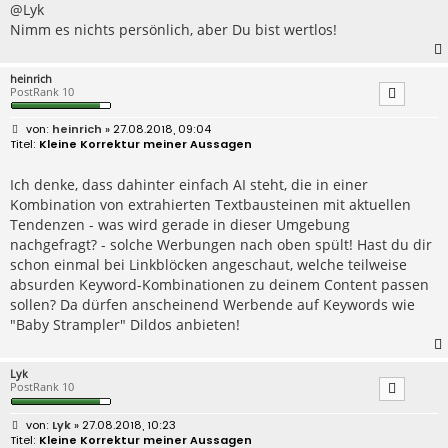
@Lyk
Nimm es nichts persönlich, aber Du bist wertlos!
heinrich
PostRank 10
B
heinrich
» 27.08.2018, 09:04
e
Kleine Korrektur meiner Aussagen
i
t
r
Ich denke, dass dahinter einfach AI steht, die in einer
a
Kombination von extrahierten Textbausteinen mit aktuellen
g
Tendenzen - was wird gerade in dieser Umgebung
nachgefragt? - solche Werbungen nach oben spült! Hast du dir
schon einmal bei Linkblöcken angeschaut, welche teilweise
absurden Keyword-Kombinationen zu deinem Content passen
sollen? Da dürfen anscheinend Werbende auf Keywords wie
"Baby Strampler" Dildos anbieten!
Lyk
PostRank 10
B
Lyk
» 27.08.2018, 10:23
e
Kleine Korrektur meiner Aussagen