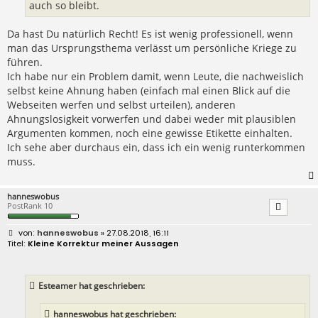
auch so bleibt.
Da hast Du natürlich Recht! Es ist wenig professionell, wenn
man das Ursprungsthema verlässt um persönliche Kriege zu
führen.
Ich habe nur ein Problem damit, wenn Leute, die nachweislich
selbst keine Ahnung haben (einfach mal einen Blick auf die
Webseiten werfen und selbst urteilen), anderen
Ahnungslosigkeit vorwerfen und dabei weder mit plausiblen
Argumenten kommen, noch eine gewisse Etikette einhalten.
Ich sehe aber durchaus ein, dass ich ein wenig runterkommen
muss.
hanneswobus
PostRank 10
B
hanneswobus
» 27.08.2018, 16:11
e
Kleine Korrektur meiner Aussagen
i
t
r
a
Esteamer hat geschrieben:
g
hanneswobus hat geschrieben: