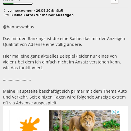
B
Esteamer
» 26.08.2018, 16:15
e
Kleine Korrektur meiner Aussagen
i
t
r
@hanneswobus
a
g
Das mit den Rankings ist die eine Sache, das mit der Anzeigen-
Qualität von Adsense eine völlig andere.
Hier mal eine ganz aktuelles Beispiel (leider nur eines von
vielen), bei dem ich einfach nicht im Ansatz verstehen kann,
wie das funktioniert.
::::::::::::::::::::::::
Meine Hauptseite beschäftigt sich primär mit dem Thema Auto
und Verkehr. Seit einigen Tagen wird folgende Anzeige extrem
oft via Adsense ausgespielt: