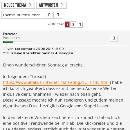
Neues Thema
Antworten
Suche
Erweiterte Suche
26 Beiträge
1
2
Nächste
Esteamer
PostRank 4
B
Esteamer
» 26.08.2018, 15:00
e
Kleine Korrektur meiner Aussagen
i
t
r
Einen wunderschönen Sonntag allerseits.
a
g
In folgendem Thread (
https://www.abakus-internet-marketing.d ... t-135.html
) habe
ich kürzlich geäußert, dass es mit meinen Adsense-Werten -
inklusive der Einnahmen - wieder nach oben geht.
Diese Aussage möchte ich nun revidieren und zudem meinen
gigantischen Frust bezüglich Google vom Stapel lassen.
In den letzten 6 Wochen zeichnete sich zunächst tatsächlich
eine positive Trendwende bei mir ab. Die Klickpreise und die
CTR stiegen, sodass letztlich auch der RPM wieder in Richtung