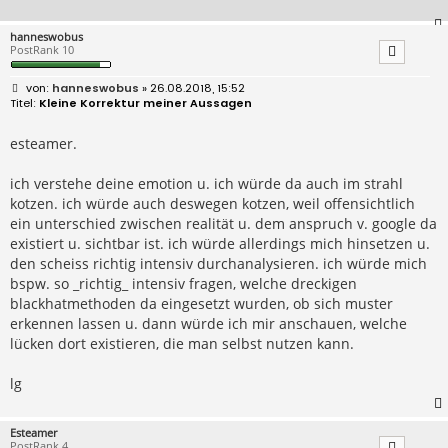
hanneswobus
PostRank 10
B
hanneswobus
» 26.08.2018, 15:52
e
Kleine Korrektur meiner Aussagen
i
t
r
esteamer.
a
g
ich verstehe deine emotion u. ich würde da auch im strahl
kotzen. ich würde auch deswegen kotzen, weil offensichtlich
ein unterschied zwischen realität u. dem anspruch v. google da
existiert u. sichtbar ist. ich würde allerdings mich hinsetzen u.
den scheiss richtig intensiv durchanalysieren. ich würde mich
bspw. so _richtig_ intensiv fragen, welche dreckigen
blackhatmethoden da eingesetzt wurden, ob sich muster
erkennen lassen u. dann würde ich mir anschauen, welche
lücken dort existieren, die man selbst nutzen kann.
lg
Esteamer
PostRank 4