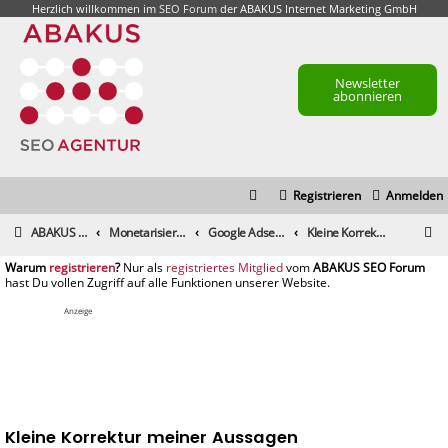
Herzlich willkommen im
SEO Forum
der ABAKUS Internet Marketing GmbH
Newsletter
abonnieren
Registrieren
Anmelden
S
ABAKUS Foren-Übersicht
Monetarisierung & Controlling
Google Adsense
Kleine Korrektur meiner Aussagen
u
registrieren
registriertes Mitglied
c
h
Anzeige
e
Kleine Korrektur meiner Aussagen