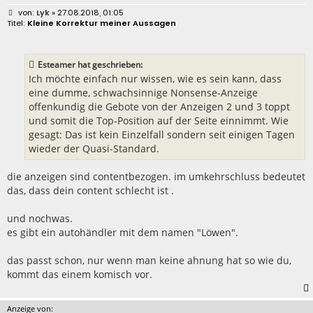
B
Lyk
» 27.08.2018, 01:05
e
Kleine Korrektur meiner Aussagen
i
t
r
a
Esteamer hat geschrieben:
g
Ich möchte einfach nur wissen, wie es sein kann, dass
eine dumme, schwachsinnige Nonsense-Anzeige
offenkundig die Gebote von der Anzeigen 2 und 3 toppt
und somit die Top-Position auf der Seite einnimmt. Wie
gesagt: Das ist kein Einzelfall sondern seit einigen Tagen
wieder der Quasi-Standard.
die anzeigen sind contentbezogen. im umkehrschluss bedeutet
das, dass dein content schlecht ist .
und nochwas.
es gibt ein autohändler mit dem namen "Löwen".
das passt schon, nur wenn man keine ahnung hat so wie du,
kommt das einem komisch vor.
Anzeige von: