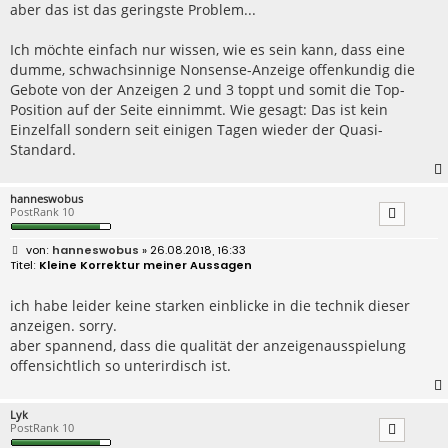
aber das ist das geringste Problem...
Ich möchte einfach nur wissen, wie es sein kann, dass eine
dumme, schwachsinnige Nonsense-Anzeige offenkundig die
Gebote von der Anzeigen 2 und 3 toppt und somit die Top-
Position auf der Seite einnimmt. Wie gesagt: Das ist kein
Einzelfall sondern seit einigen Tagen wieder der Quasi-
Standard.
hanneswobus
PostRank 10
B
hanneswobus
» 26.08.2018, 16:33
e
Kleine Korrektur meiner Aussagen
i
t
r
ich habe leider keine starken einblicke in die technik dieser
a
anzeigen. sorry.
g
aber spannend, dass die qualität der anzeigenausspielung
offensichtlich so unterirdisch ist.
Lyk
PostRank 10