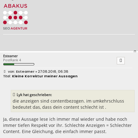
Esteamer
PostRank 4
B
Esteamer
» 27.08.2018, 06:38
e
Kleine Korrektur meiner Aussagen
i
t
r
a
Lyk hat geschrieben:
g
die anzeigen sind contentbezogen. im umkehrschluss
bedeutet das, dass dein content schlecht ist .
Ja, diese Aussage lese ich immer mal wieder und habe noch
immer tiefen Respekt vor ihr. Schlechte Anzeigen = Schlechter
Content. Eine Gleichung, die einfach immer passt.