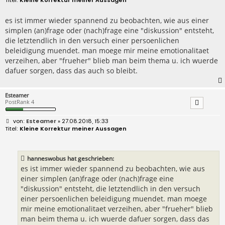
Kleine Korrektur meiner Aussagen
i
t
r
es ist immer wieder spannend zu beobachten, wie aus einer
a
simplen (an)frage oder (nach)frage eine "diskussion" entsteht,
g
die letztendlich in den versuch einer persoenlichen
beleidigung muendet. man moege mir meine emotionalitaet
verzeihen, aber "frueher" blieb man beim thema u. ich wuerde
dafuer sorgen, dass das auch so bleibt.
Esteamer
PostRank 4
B
Esteamer
» 27.08.2018, 15:33
e
Kleine Korrektur meiner Aussagen
i
t
r
a
hanneswobus hat geschrieben:
g
es ist immer wieder spannend zu beobachten, wie aus
einer simplen (an)frage oder (nach)frage eine
"diskussion" entsteht, die letztendlich in den versuch
einer persoenlichen beleidigung muendet. man moege
mir meine emotionalitaet verzeihen, aber "frueher" blieb
man beim thema u. ich wuerde dafuer sorgen, dass das