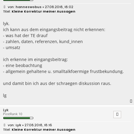
B
hanneswobus
» 27.08.2018, 18:02
e
Kleine Korrektur meiner Aussagen
i
t
r
lyk.
a
ich kann aus dem eingangsbeitrag nicht erkennen:
g
- was hat der TE drauf
- zahlen, daten, referenzen, kund_innen
- umsatz
ich erkenne im eingangsbeitrag:
- eine beobachtung
- allgemein gehaltene u. smalltalkfoermige frustbekundung.
und damit bin ich aus der schraegen diskussion raus.
lg
Lyk
PostRank 10
B
Lyk
» 27.08.2018, 18:16
e
Kleine Korrektur meiner Aussagen
i