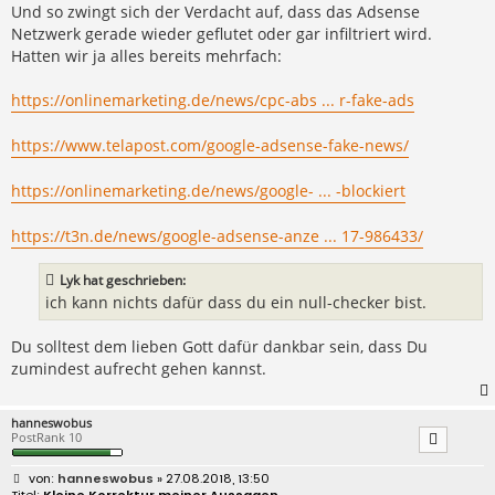
Und so zwingt sich der Verdacht auf, dass das Adsense
Netzwerk gerade wieder geflutet oder gar infiltriert wird.
Hatten wir ja alles bereits mehrfach:
https://onlinemarketing.de/news/cpc-abs ... r-fake-ads
https://www.telapost.com/google-adsense-fake-news/
https://onlinemarketing.de/news/google- ... -blockiert
https://t3n.de/news/google-adsense-anze ... 17-986433/
Lyk hat geschrieben:
ich kann nichts dafür dass du ein null-checker bist.
Du solltest dem lieben Gott dafür dankbar sein, dass Du
zumindest aufrecht gehen kannst.
hanneswobus
PostRank 10
B
hanneswobus
» 27.08.2018, 13:50
e