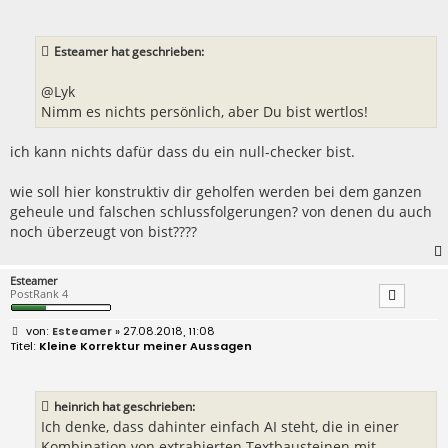
i
t
r
a
Esteamer hat geschrieben:
g
@Lyk
Nimm es nichts persönlich, aber Du bist wertlos!
ich kann nichts dafür dass du ein null-checker bist.
wie soll hier konstruktiv dir geholfen werden bei dem ganzen
geheule und falschen schlussfolgerungen? von denen du auch
noch überzeugt von bist????
Esteamer
PostRank 4
B
Esteamer
» 27.08.2018, 11:08
e
Kleine Korrektur meiner Aussagen
i
t
r
a
heinrich hat geschrieben:
g
Ich denke, dass dahinter einfach AI steht, die in einer
Kombination von extrahierten Textbausteinen mit