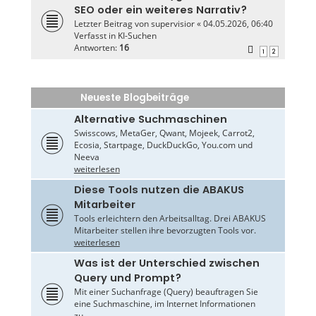
SEO oder ein weiteres Narrativ?
Letzter Beitrag von
supervisior
«
04.05.2026, 06:40
Verfasst in
KI-Suchen
Antworten:
16
1
2
Neueste Blogbeiträge
Alternative Suchmaschinen
Swisscows, MetaGer, Qwant, Mojeek, Carrot2,
Ecosia, Startpage, DuckDuckGo, You.com und
Neeva
weiterlesen
Diese Tools nutzen die ABAKUS
Mitarbeiter
Tools erleichtern den Arbeitsalltag. Drei ABAKUS
Mitarbeiter stellen ihre bevorzugten Tools vor.
weiterlesen
Was ist der Unterschied zwischen
Query und Prompt?
Mit einer Suchanfrage (Query) beauftragen Sie
eine Suchmaschine, im Internet Informationen
zu...