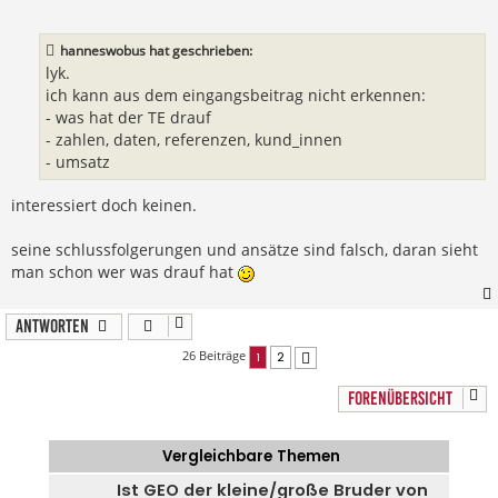
t
r
a
hanneswobus hat geschrieben:
g
lyk.
ich kann aus dem eingangsbeitrag nicht erkennen:
- was hat der TE drauf
- zahlen, daten, referenzen, kund_innen
- umsatz
interessiert doch keinen.
seine schlussfolgerungen und ansätze sind falsch, daran sieht
man schon wer was drauf hat
Antworten
26 Beiträge
1
2
Nächste
FORENÜBERSICHT
Vergleichbare Themen
Ist GEO der kleine/große Bruder von