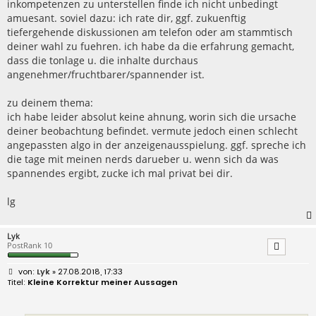
inkompetenzen zu unterstellen finde ich nicht unbedingt
amuesant. soviel dazu: ich rate dir, ggf. zukuenftig
tiefergehende diskussionen am telefon oder am stammtisch
deiner wahl zu fuehren. ich habe da die erfahrung gemacht,
dass die tonlage u. die inhalte durchaus
angenehmer/fruchtbarer/spannender ist.
zu deinem thema:
ich habe leider absolut keine ahnung, worin sich die ursache
deiner beobachtung befindet. vermute jedoch einen schlecht
angepassten algo in der anzeigenausspielung. ggf. spreche ich
die tage mit meinen nerds darueber u. wenn sich da was
spannendes ergibt, zucke ich mal privat bei dir.
lg
Lyk
PostRank 10
B
Lyk
» 27.08.2018, 17:33
e
Kleine Korrektur meiner Aussagen
i
t
r