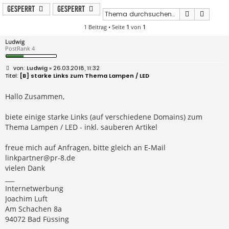
Gesperrt
Gesperrt
Suche
Erweit
1 Beitrag • Seite
1
von
1
Ludwig
PostRank 4
B
Ludwig
» 26.03.2018, 11:32
e
[B] starke Links zum Thema Lampen / LED
i
t
r
Hallo Zusammen,
a
g
biete einige starke Links (auf verschiedene Domains) zum
Thema Lampen / LED - inkl. sauberen Artikel
freue mich auf Anfragen, bitte gleich an E-Mail
linkpartner@pr-8.de
vielen Dank
___
Internetwerbung
Joachim Luft
Am Schachen 8a
94072 Bad Füssing