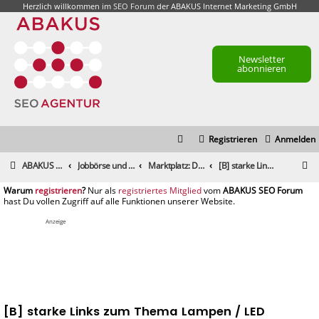
Herzlich willkommen im
SEO Forum
der ABAKUS Internet Marketing GmbH
Newsletter
abonnieren
Registrieren
Anmelden
S
ABAKUS Foren-Übersicht
Jobbörse und Marktplatz
Marktplatz: Dienstleistungen
[B] starke Links zum Thema Lampen / LED
u
registrieren
registriertes Mitglied
c
h
Anzeige
e
[B] starke Links zum Thema Lampen / LED