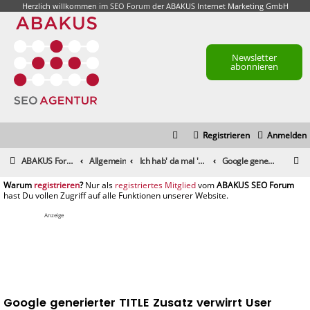
Herzlich willkommen im
SEO Forum
der ABAKUS Internet Marketing GmbH
Newsletter
abonnieren
Registrieren
Anmelden
S
ABAKUS Foren-Übersicht
Allgemein
Ich hab' da mal 'ne Frage
Google generierter TITLE Zusatz verwirrt User
u
registrieren
registriertes Mitglied
c
h
Anzeige
e
Google generierter TITLE Zusatz verwirrt User