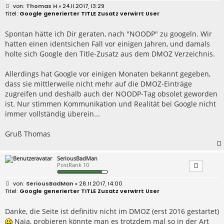
B
Thomas H
» 24.11.2017, 13:29
e
Google generierter TITLE Zusatz verwirrt User
i
t
r
Spontan hätte ich Dir geraten, nach "NOODP" zu googeln. Wir
a
hatten einen identsichen Fall vor einigen Jahren, und damals
g
holte sich Google den Title-Zusatz aus dem DMOZ Verzeichnis.
Allerdings hat Google vor einigen Monaten bekannt gegeben,
dass sie mittlerweile nicht mehr auf die DMOZ-Einträge
zugreifen und deshalb auch der NOODP-Tag obsolet geworden
ist. Nur stimmen Kommunikation und Realität bei Google nicht
immer vollständig überein...
Gruß Thomas
SeriousBadMan
PostRank 10
B
SeriousBadMan
» 28.11.2017, 14:00
e
Google generierter TITLE Zusatz verwirrt User
i
t
r
Danke, die Seite ist definitiv nicht im DMOZ (erst 2016 gestartet)
a
Naja, probieren könnte man es trotzdem mal so in der Art
g