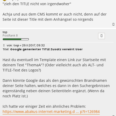
"zieh den TITLE nicht von irgendwoher"
Achja und aus dem CMS kommt er auch nicht, denn auf der
Seite ist dieser Title mit dem Anhängsel so nirgends
top
PostRank 8
B
top
» 29.11.2017, 09:32
e
Google generierter TITLE Zusatz verwirrt User
i
t
r
Hast du eventuell im Template einen Link zur Startseite mit
a
deinem Text "ThemaA"? (Oder vielleicht auch als ALT- und
g
TITLE-Text des Logos?)
Dann könnte Google das als den gewünschten Brandnamen
deiner Seite halten, welches es dann in den Suchergebnissen
eigenständig neben deinen Seitentiteln ergänzt. (Wenn da
noch Platz ist.)
Ich hatte vor einiger Zeit ein ähnliches Problem:
https://www.abakus-internet-marketing.d ... p?t=126984