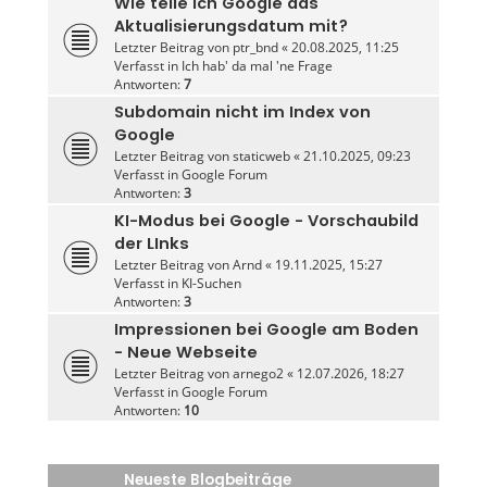
Wie teile ich Google das
Aktualisierungsdatum mit?
Letzter Beitrag von
ptr_bnd
«
20.08.2025, 11:25
Verfasst in
Ich hab' da mal 'ne Frage
Antworten:
7
Subdomain nicht im Index von
Google
Letzter Beitrag von
staticweb
«
21.10.2025, 09:23
Verfasst in
Google Forum
Antworten:
3
KI-Modus bei Google - Vorschaubild
der LInks
Letzter Beitrag von
Arnd
«
19.11.2025, 15:27
Verfasst in
KI-Suchen
Antworten:
3
Impressionen bei Google am Boden
- Neue Webseite
Letzter Beitrag von
arnego2
«
12.07.2026, 18:27
Verfasst in
Google Forum
Antworten:
10
Neueste Blogbeiträge