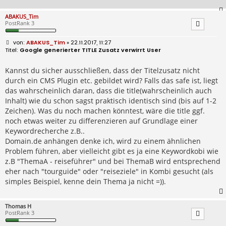
ABAKUS_Tim
PostRank 3
B
ABAKUS_Tim
» 22.11.2017, 11:27
e
Google generierter TITLE Zusatz verwirrt User
i
t
r
Kannst du sicher ausschließen, dass der Titelzusatz nicht
a
durch ein CMS Plugin etc. gebildet wird? Falls das safe ist, liegt
g
das wahrscheinlich daran, dass die title(wahrscheinlich auch
Inhalt) wie du schon sagst praktisch identisch sind (bis auf 1-2
Zeichen). Was du noch machen könntest, wäre die title ggf.
noch etwas weiter zu differenzieren auf Grundlage einer
Keywordrecherche z.B..
Domain.de anhängen denke ich, wird zu einem ähnlichen
Problem führen, aber vielleicht gibt es ja eine Keywordkobi wie
z.B "ThemaA - reiseführer" und bei ThemaB wird entsprechend
eher nach "tourguide" oder "reiseziele" in Kombi gesucht (als
simples Beispiel, kenne dein Thema ja nicht =)).
Thomas H
PostRank 3