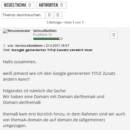
Neues Thema
Antworten
Suche
Erweiterte Suche
5 Beiträge • Seite
1
von
1
SeriousBadMan
PostRank 10
B
SeriousBadMan
» 21.11.2017, 19:57
e
Google generierter TITLE Zusatz verwirrt User
i
t
r
Hallo zusammen,
a
g
weiß jemand wie ich den Google generierten TITLE Zusatz
ändern kann?
Folgendes ist nämlich die Sache:
Wir haben eine Domain mit Domain.de/themaA und
Domain.de/themaB
themaB kam erst kürzlich hinzu, in dem Rahmen sind wir auch
von themaA-domain.de auf domain.de (allgemeiner)
umgezogen.