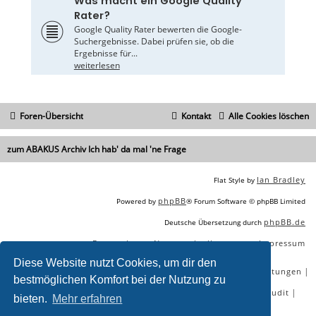
Was macht ein Google Quality
Rater?
Google Quality Rater bewerten die Google-
Suchergebnisse. Dabei prüfen sie, ob die
Ergebnisse für...
weiterlesen
Foren-Übersicht
Kontakt
Alle Cookies löschen
zum ABAKUS Archiv Ich hab' da mal 'ne Frage
Ian Bradley
Flat Style by
phpBB
Powered by
® Forum Software © phpBB Limited
phpBB.de
Deutsche Übersetzung durch
Datenschutz
Nutzungsbedingungen
Impressum
|
|
Diese Website nutzt Cookies, um dir den
|
|
|
|
SEO Agentur
SEO Blog
SEO Online Tools
SEO Dienstleistungen
bestmöglichen Komfort bei der Nutzung zu
|
|
|
|
SEO Workshops
SEO Beratung
Backlinks kaufen
SEO Audit
bieten.
Mehr erfahren
|
SEO Tools gratis
SEO-Konkurrenzanalyse