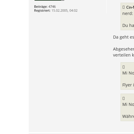
t
o
.
r
n
Beiträge:
4746
Cin-
d
a
h
Registriert:
15.02.2005, 04:02
e
g
nerd:
a
n
n
Du ha
e
s
w
Da geht es
o
b
u
Abgesehen 
s
verteilen 
Mi No
Flyer 
Mi No
Währe