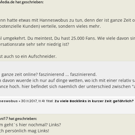
Media.de hat geschrieben:
inn hatte etwas mit Hanneswobus zu tun, denn der ist ganze Zeit 
(potenzielle Kunden) verteile, sondern vieles mehr.
l umgekehrt. Du meintest, Du hast 25.000 Fans. Wie viele davon s
rsationsrate sehr sehr niedrig ist?
st auch so ein Aufschneider.
e ganze zeit online? faszinierend ... faszinierend.
davon wuerde ich nur auf dinge wetten, wo ich mit einer relativ 
ce hoch. hier befindet sich naemlich der unterschied zwischen "a
neswobus
» 30.11.2017, 11:41
Zu viele Backlinks in kurzer Zeit gefährlich?
ni17 hat geschrieben:
 geht´s hier nochmal? Links?
ich persönlich mag Links!