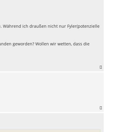
c
h
o
b
e
. Während ich draußen nicht nur Fyler(potenzielle
n
Kunden geworden? Wollen wir wetten, dass die
N
a
c
h
o
b
e
n
N
a
c
h
o