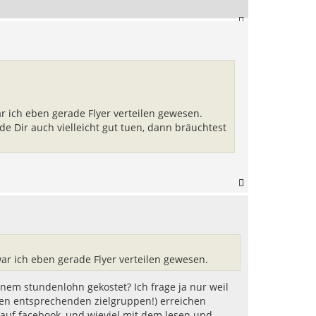
N
a
c
h
o
b
e
n
ar ich eben gerade Flyer verteilen gewesen.
 Dir auch vielleicht gut tuen, dann bräuchtest
N
a
c
h
o
b
e
war ich eben gerade Flyer verteilen gewesen.
n
einem stundenlohn gekostet? Ich frage ja nur weil
den entsprechenden zielgruppen!) erreichen
ag auf facebook, und wieviel mit dem lesen und