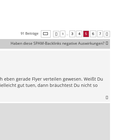
Seite
5
von
7
91 Beiträge
1
…
3
4
5
6
7
Vorherige
Nächste
Haben diese SPAM-Backlinks negative Auswirkungen?
ich eben gerade Flyer verteilen gewesen. Weißt Du
elleicht gut tuen, dann bräuchtest Du nicht so
N
a
c
h
o
b
e
n