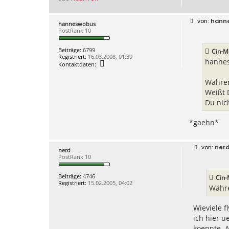
B
hann
hanneswobus
e
PostRank 10
i
t
r
Beiträge:
6799
Cin-M
a
Registriert:
16.03.2008, 01:39
g
hanne
K
Kontaktdaten:
o
n
Während
t
a
Weißt 
k
Du nic
t
d
a
*gaehn*
t
e
n
v
B
ner
o
nerd
e
n
PostRank 10
i
h
t
a
r
n
Beiträge:
4746
Cin-
a
n
Registriert:
15.02.2005, 04:02
g
Währe
e
s
w
Wieviele f
o
b
ich hier 
u
koennte. A
s