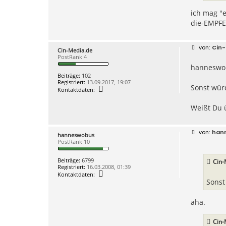
t
a
ich mag "e
k
die-EMPFE
t
d
a
t
B
Cin-
e
Cin-Media.de
e
n
PostRank 4
i
v
hanneswo
t
o
r
n
Beiträge:
102
a
h
Registriert:
13.09.2017, 19:07
g
Sonst wür
K
a
Kontaktdaten:
o
n
n
n
Weißt Du 
t
e
a
s
k
w
t
o
B
han
d
b
hanneswobus
e
a
u
PostRank 10
i
t
s
t
e
r
Beiträge:
6799
n
Cin-
a
Registriert:
16.03.2008, 01:39
v
g
K
o
Kontaktdaten:
o
n
Sonst
n
C
t
i
a
n
aha.
k
-
t
M
d
e
Cin-
a
d