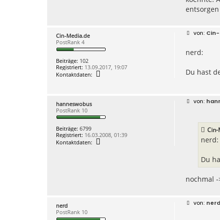
entsorgen 
B
Cin-
Cin-Media.de
e
PostRank 4
i
nerd:
t
r
Beiträge:
102
a
Registriert:
13.09.2017, 19:07
g
Du hast de
K
Kontaktdaten:
o
n
t
a
B
han
hanneswobus
k
e
PostRank 10
t
i
d
t
a
r
Beiträge:
6799
Cin-
t
a
Registriert:
16.03.2008, 01:39
e
g
nerd:
K
Kontaktdaten:
n
o
v
n
o
Du ha
t
n
a
C
k
i
nochmal -
t
n
d
-
a
M
t
e
B
ner
e
nerd
d
e
n
PostRank 10
i
i
v
a