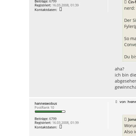
Beiträge:
6799
Cin-
t
a
Registriert:
16.03.2008, 01:39
e
g
nerd:
K
Kontaktdaten:
n
o
v
n
o
Der S
t
n
a
Fyler
J
k
o
t
m
d
a
So ma
a
n
Conve
t
i
e
1
n
7
v
Du bi
o
n
h
aha?
a
ich bin di
n
n
abgesehen 
e
gewinnchan
s
w
o
b
B
han
hanneswobus
u
e
PostRank 10
s
i
t
r
Beiträge:
6799
Joma
a
Registriert:
16.03.2008, 01:39
g
Worum
K
Kontaktdaten:
o
Also 
n