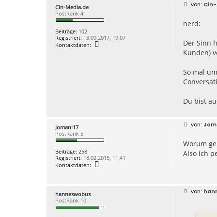
B
Cin-
Cin-Media.de
e
PostRank 4
i
nerd:
t
r
Beiträge:
102
a
Registriert:
13.09.2017, 19:07
g
Der Sinn h
K
Kontaktdaten:
o
Kunden) ve
n
t
a
So mal umg
k
Conversati
t
d
a
Du bist au
t
e
n
v
B
Jom
o
Jomani17
e
n
PostRank 5
i
C
Worum geh
t
i
r
n
Beiträge:
258
Also ich p
a
-
Registriert:
18.02.2015, 11:41
g
M
K
Kontaktdaten:
e
o
d
n
i
t
a
a
B
han
hanneswobus
.
k
e
PostRank 10
d
t
i
e
d
t
a
r