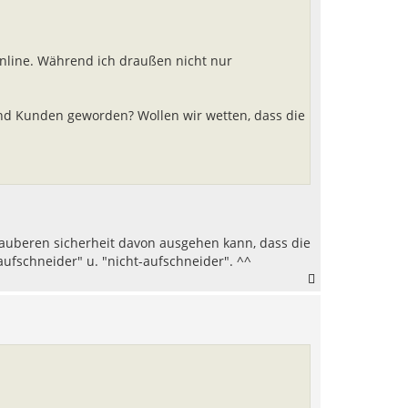
b
e
n
online. Während ich draußen nicht nur
ind Kunden geworden? Wollen wir wetten, dass die
sauberen sicherheit davon ausgehen kann, dass die
ufschneider" u. "nicht-aufschneider". ^^
N
a
c
h
o
b
e
n