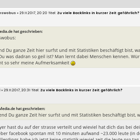
eswobus
» 29.11.2017, 20:20
Zu viele Backlinks in kurzer Zeit gefährlich?
edia.de hat geschrieben:
swobus:
 Du ganze Zeit hier surfst und mit Statistiken beschäftigt bist, w
Du was dadran so geil ist? Man lernt dabei Menschen kennen. Würde
ht so sehr meine Aufmerksamkeit
d
» 29.11.2017, 20:31
Zu viele Backlinks in kurzer Zeit gefährlich?
Media.de hat geschrieben:
nd Du ganze Zeit hier surfst und mit Statistiken beschäftigt bist, 
lyer hast du auf der strasse verteilt und wieviel hat dich das bei d
ueber facebook spontan mit 10 minuten aufwand ~23.000 leute (in 
llerdings habe ich jetzt keine statistik wieviel zeit die leute pro t