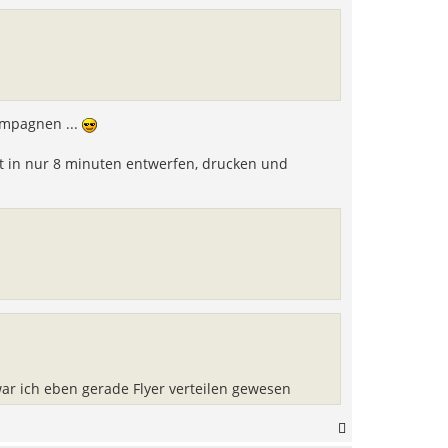
o
b
e
n
ampagnen ...
et in nur 8 minuten entwerfen, drucken und
war ich eben gerade Flyer verteilen gewesen
N
a