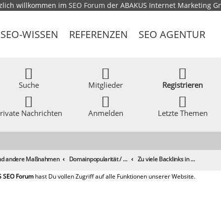
zlich willkommen im
SEO Forum
der ABAKUS Internet Marketing 
SEO-WISSEN
REFERENZEN
SEO AGENTUR
Suche
Mitglieder
Registrieren
rivate Nachrichten
Anmelden
Letzte Themen
 und andere Maßnahmen
Domainpopularität / Link-Marketing, Backlinks aufbauen & Seeding
Zu viele Backlinks in kurzer Zeit gefährlich?