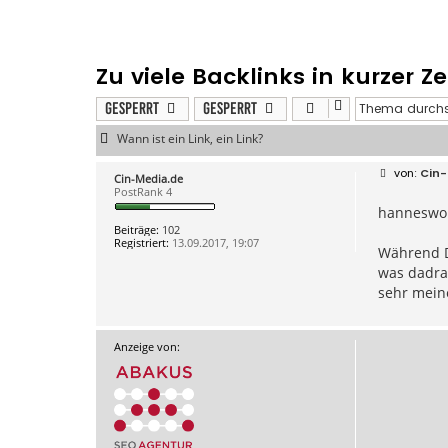
Zu viele Backlinks in kurzer Ze
Gesperrt
Gesperrt
Wann ist ein Link, ein Link?
B
Cin-
Cin-Media.de
e
PostRank 4
i
hanneswo
t
r
Beiträge:
102
a
Registriert:
13.09.2017, 19:07
g
Während Du
was dadran
sehr mein
Anzeige von: