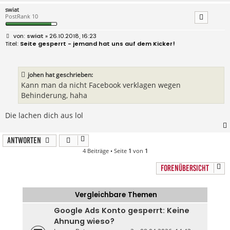
swiat
PostRank 10
B
swiat
» 26.10.2018, 16:23
e
Seite gesperrt - jemand hat uns auf dem Kicker!
i
t
r
a
johen hat geschrieben:
g
Kann man da nicht Facebook verklagen wegen
Behinderung, haha
Die lachen dich aus lol
Antworten
4 Beiträge • Seite
1
von
1
FORENÜBERSICHT
Vergleichbare Themen
Google Ads Konto gesperrt: Keine
Ahnung wieso?