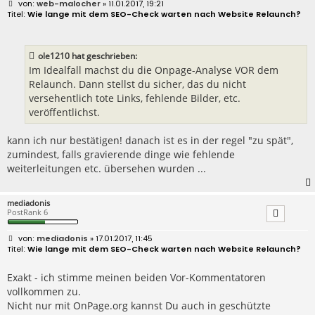
B
web-malocher
» 11.01.2017, 19:21
e
Wie lange mit dem SEO-Check warten nach Website Relaunch?
i
t
r
a
ole1210 hat geschrieben:
g
Im Idealfall machst du die Onpage-Analyse VOR dem
Relaunch. Dann stellst du sicher, das du nicht
versehentlich tote Links, fehlende Bilder, etc.
veröffentlichst.
kann ich nur bestätigen! danach ist es in der regel "zu spät",
zumindest, falls gravierende dinge wie fehlende
weiterleitungen etc. übersehen wurden ...
mediadonis
PostRank 6
B
mediadonis
» 17.01.2017, 11:45
e
Wie lange mit dem SEO-Check warten nach Website Relaunch?
i
t
r
Exakt - ich stimme meinen beiden Vor-Kommentatoren
a
vollkommen zu.
g
Nicht nur mit OnPage.org kannst Du auch in geschützte