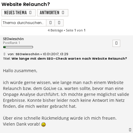
Website Relaunch?
Neues Thema
Antworten
Suche
Erweiterte Suche
4 Beiträge • Seite
1
von
1
SEOwieschön
PostRank 1
B
SEOwieschön
» 10.01.2017, 13:29
e
Wie lange mit dem SEO-Check warten nach Website Relaunch?
i
t
r
Hallo zusammen,
a
g
ich würde gerne wissen, wie lange man nach einem Website
Relaunch bzw. dem GoLive ca. warten sollte, bevor man eine
Onpage Analyse durchführt. Ich möchte gerne möglichst valide
Ergebnisse. Konnte bisher leider noch keine Antwort im Netz
finden, die mich weiter gebracht hat.
Über eine schnelle Rückmeldung würde ich mich freuen.
Vielen Dank vorab!