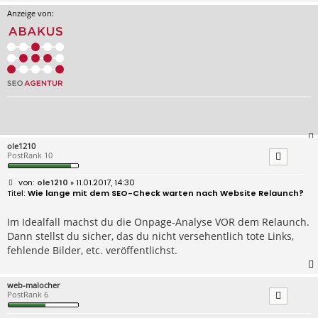
Anzeige von:
ole1210
PostRank 10
B
ole1210
» 11.01.2017, 14:30
e
Wie lange mit dem SEO-Check warten nach Website Relaunch?
i
t
r
Im Idealfall machst du die Onpage-Analyse VOR dem Relaunch.
a
Dann stellst du sicher, das du nicht versehentlich tote Links,
g
fehlende Bilder, etc. veröffentlichst.
web-malocher
PostRank 6