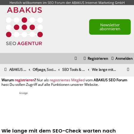
Herzlich willkommen im
SEO Forum
der ABAKUS Internet Marketing GmbH
Newsletter
abonnieren
Registrieren
Anmelden
S
ABAKUS Foren-Übersicht
Offpage, Social Media, Tools und andere Maßnahmen
SEO Tools & Suchmaschinenmarketing-Tools
Wie lange mit dem SEO-Check warten nach Website Relaunch?
u
registrieren
registriertes Mitglied
c
h
Anzeige
e
Wie lange mit dem SEO-Check warten nach