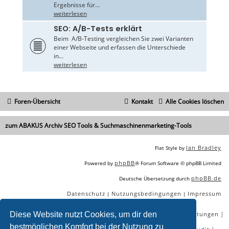
Ergebnisse für...
weiterlesen
SEO: A/B-Tests erklärt
Beim A/B-Testing vergleichen Sie zwei Varianten
einer Webseite und erfassen die Unterschiede
in...
weiterlesen
Foren-Übersicht
Kontakt
Alle Cookies löschen
zum ABAKUS Archiv SEO Tools & Suchmaschinenmarketing-Tools
Ian Bradley
Flat Style by
phpBB
Powered by
® Forum Software © phpBB Limited
phpBB.de
Deutsche Übersetzung durch
Datenschutz
Nutzungsbedingungen
Impressum
|
|
|
|
|
|
SEO Agentur
SEO Blog
SEO Online Tools
SEO Dienstleistungen
Diese Website nutzt Cookies, um dir den
bestmöglichen Komfort bei der Nutzung zu