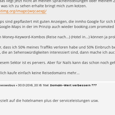
 das liegt jetzt nicht an meinen Spracheinstellungen oder meinem 
 was ich zu sehen erhalte bringt mich zum kotzen.
stimg.org/image/jwqcaexgj/
ps sind gepflastert mit guten Anzeigen, die inmho Google für sic
Google-Maps in der im Prinzip auch wieder booking.com promoted 
 Money-Keyword-Kombos (Reise nach...) (Hotel in...) können ja pro
r, dass ich 50% meines Traffiks verloren habe und 50% Einbruch be
, die an Sehenswürdigkeiten interessiert sind, dann mache ich au
iesem Sektor ist es pervers. Aber für Nails kann das schon noch ge
lich kaufe einfach keine Reisedomains mehr...
neswobus
» 30.01.2016, 20:18
Domain-Wert verbessern ???
zielt auf die hotelnamen plus der serviceleistungen usw.