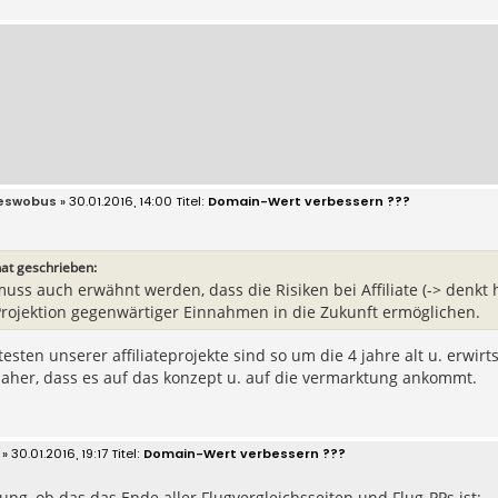
eswobus
» 30.01.2016, 14:00
Domain-Wert verbessern ???
at geschrieben:
uss auch erwähnt werden, dass die Risiken bei Affiliate (-> denkt
Projektion gegenwärtiger Einnahmen in die Zukunft ermöglichen.
testen unserer affiliateprojekte sind so um die 4 jahre alt u. erwir
aher, dass es auf das konzept u. auf die vermarktung ankommt.
» 30.01.2016, 19:17
Domain-Wert verbessern ???
ng, ob das das Ende aller Flugvergleichsseiten und Flug-PPs ist: