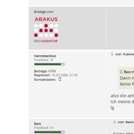
Anzeige von:
B
hann
hanneswobus
e
PostRank 10
i
t
r
Beiträge:
6799
Rem h
a
Registriert:
16.03.2008, 01:39
g
Dann m
K
Kontaktdaten:
o
keine 
n
t
a
also die ael
k
ich meine d
t
d
lg
a
t
e
n
B
Rem
Rem
v
e
PostRank 10
o
i
n
Keine Ahnu
t