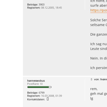
Ich hoffe,
t
t
r
Beiträge:
3903
surfe aber
e
a
Registriert:
08.12.2005, 18:45
n
g
https://po
v
o
n
Solche Ser
h
seltsame 
a
n
n
Die ganzen
e
s
w
Ich sag nu
o
b
Leute sind
u
s
Nein. In d
Ich persön
B
han
hanneswobus
e
PostRank 10
i
rem,
t
r
Beiträge:
6799
geh mal ge
a
Registriert:
16.03.2008, 01:39
g
lg
K
Kontaktdaten:
o
n