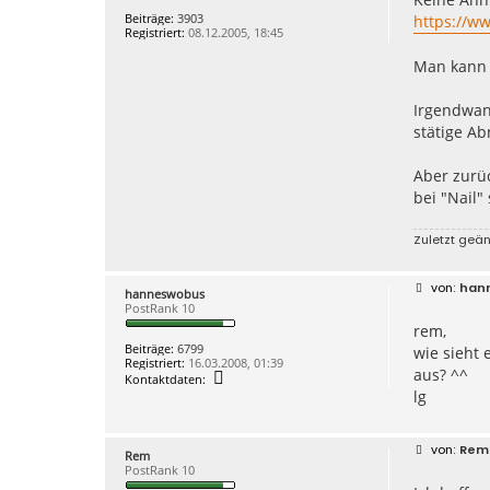
h
r
Beiträge:
3903
https://ww
a
a
Registriert:
08.12.2005, 18:45
n
g
n
Man kann 
e
s
w
Irgendwann
o
b
stätige Ab
u
s
Aber zurü
bei "Nail"
Zuletzt geä
B
han
hanneswobus
e
PostRank 10
i
rem,
t
r
Beiträge:
6799
wie sieht
a
Registriert:
16.03.2008, 01:39
g
aus? ^^
K
Kontaktdaten:
o
lg
n
t
a
k
B
Rem
Rem
t
e
PostRank 10
d
i
a