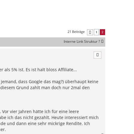
21 Beiträge
1
2
Vorherige
Interne Link Struktur ?
s 5% ist. Es ist halt bloss Affiliate...
er jemand, dass Google das mag?) überhaupt keine
s diesem Grund zahlt man doch nur 2mal den
or vier Jahren hätte ich für eine leere
be ich das nicht gezahlt. Heute interessiert mich
nde und dann eine sehr mickrige Rendite. Ich
er.