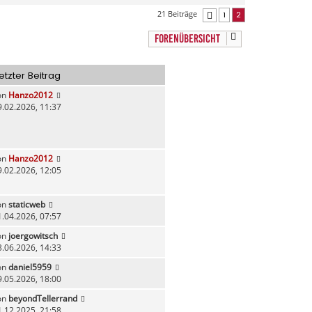
a
21 Beiträge
1
2
Vorherige
c
h
FORENÜBERSICHT
o
b
e
etzter Beitrag
n
on
Hanzo2012
9.02.2026, 11:37
on
Hanzo2012
9.02.2026, 12:05
on
staticweb
1.04.2026, 07:57
on
joergowitsch
3.06.2026, 14:33
on
daniel5959
9.05.2026, 18:00
on
beyondTellerrand
1.12.2025, 21:58