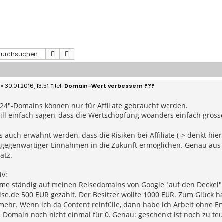
Suche
Erweiterte Suche
» 30.01.2016, 13:51
Domain-Wert verbessern ???
"24"-Domains können nur für Affiliate gebraucht werden.
ill einfach sagen, dass die Wertschöpfung woanders einfach grösser al
auch erwähnt werden, dass die Risiken bei Affiliate (-> denkt hi
n gegenwärtiger Einnahmen in die Zukunft ermöglichen. Genau au
atz.
iv:
e ständig auf meinen Reisedomains von Google "auf den Deckel". V
ise.de 500 EUR gezahlt. Der Besitzer wollte 1000 EUR. Zum Glück ha
mehr. Wenn ich da Content reinfülle, dann habe ich Arbeit ohne E
Domain noch nicht einmal für 0. Genau: geschenkt ist noch zu teu