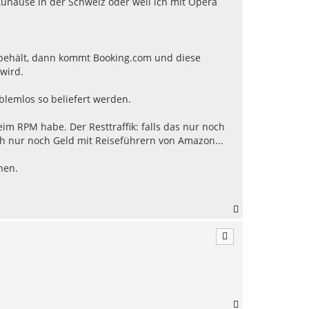
Zuhause in der Schweiz oder weil ich mit Opera
o
b
e
n
h behält, dann kommt Booking.com und diese
wird.
blemlos so beliefert werden.
im RPM habe. Der Resttraffik: falls das nur noch
ch nur noch Geld mit Reiseführern von Amazon...
hen.
N
a
c
h
o
b
e
n
N