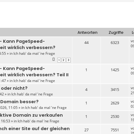
Antworten
Zugriffe
L
 – Kann PageSpeed-
v
44
6323
0
eit wirklich verbessern?
:55 » in
Ich hab' da mal 'ne Frage
1
2
3
 – Kann PageSpeed-
v
1
1425
0
t wirklich verbessern? Teil II
:47 » in
Ich hab' da mal 'ne Frage
 oder nicht?
v
4
3415
2
42 » in
Ich hab' da mal 'ne Frage
e-Domain besser?
v
1
2629
0
026, 11:05 » in
Ich hab' da mal 'ne Frage
aktive Domain zu verkaufen
v
1
2530
1
 16:53 » in
Ich hab' da mal 'ne Frage
nch einer Site auf der gleichen
v
27
7551
2