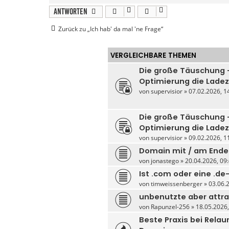
t
a
Antworten
k
t
Zurück zu „Ich hab' da mal 'ne Frage“
d
a
t
e
VERGLEICHBARE THEMEN
n
v
o
Die große Täuschung
n
Optimierung die Ladez
h
a
von
supervisior
» 07.02.2026, 14
n
n
e
s
Die große Täuschung
w
Optimierung die Ladezei
o
b
von
supervisior
» 09.02.2026, 11
u
s
Domain mit / am Ende
von
jonastego
» 20.04.2026, 09:
Ist .com oder eine .d
von
timweissenberger
» 03.06.2
unbenutzte aber attr
von
Rapunzel-256
» 18.05.2026,
Beste Praxis bei Relau