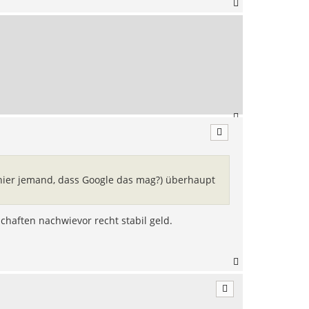
N
a
c
h
o
b
e
n
N
a
c
h
o
b
 hier jemand, dass Google das mag?) überhaupt
e
n
tschaften nachwievor recht stabil geld.
N
a
c
h
o