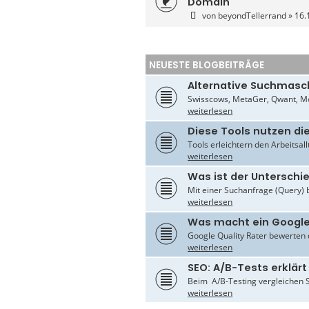
Domain
von
beyondTellerrand
» 16.
NEUESTE BLOGBEITRÄGE
Alternative Suchmasc
Swisscows, MetaGer, Qwant, Mo
weiterlesen
Diese Tools nutzen di
Tools erleichtern den Arbeitsal
weiterlesen
Was ist der Untersch
Mit einer Suchanfrage (Query) 
weiterlesen
Was macht ein Google
Google Quality Rater bewerten d
weiterlesen
SEO: A/B-Tests erklärt
Beim A/B-Testing vergleichen S
weiterlesen