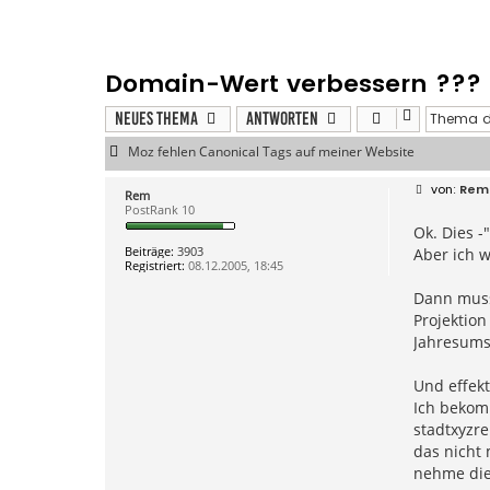
Domain-Wert verbessern ???
Neues Thema
Antworten
Moz fehlen Canonical Tags auf meiner Website
B
Rem
Rem
e
PostRank 10
i
Ok. Dies -
t
r
Beiträge:
3903
Aber ich w
a
Registriert:
08.12.2005, 18:45
g
Dann muss 
Projektio
Jahresums
Und effekt
Ich bekomm
stadtxyzre
das nicht 
nehme die 