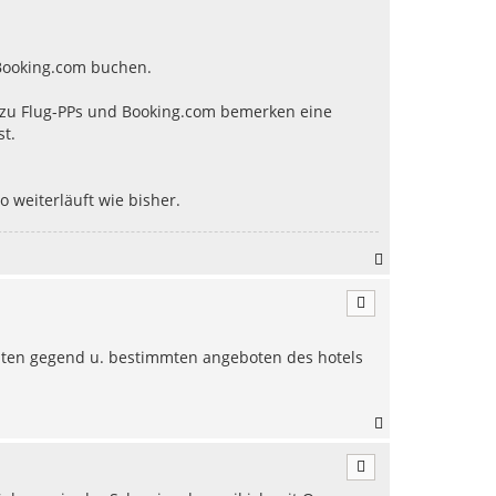
b
e
n
Booking.com buchen.
n zu Flug-PPs und Booking.com bemerken eine
t.
o weiterläuft wie bisher.
N
a
c
h
o
b
mmten gegend u. bestimmten angeboten des hotels
e
n
N
a
c
h