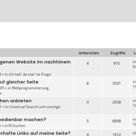
Antworten
Zugriffe
L
igenen Website im nachhinein
v
4
910
0
4 » in
Ich hab' da mal 'ne Frage
auf gleicher Seite
v
8
3531
1
05 » in
Webprogrammierung,
s
chen anbieten
v
0
2038
1
1 » in
Universal Search und sonstige
 bedienbar machen?
v
5
6898
1
 » in
KI-Suchen
erhafte Links auf meine Seite?
v
4
1912