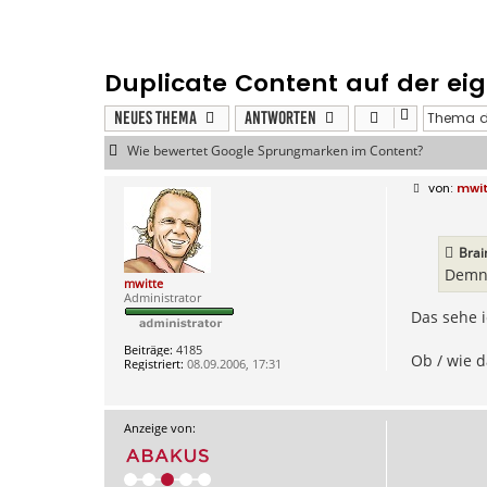
Duplicate Content auf der eig
Neues Thema
Antworten
Wie bewertet Google Sprungmarken im Content?
B
mwi
e
i
t
r
Brai
a
g
Demna
mwitte
Administrator
Das sehe 
Beiträge:
4185
Ob / wie d
Registriert:
08.09.2006, 17:31
Anzeige von: