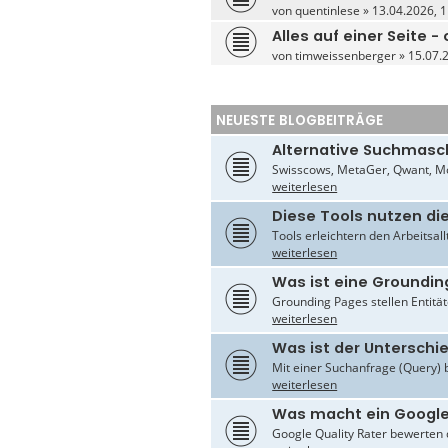
von
quentinlese
» 13.04.2026, 1
Alles auf einer Seite 
von
timweissenberger
» 15.07.2
NEUESTE BLOGBEITRÄGE
Alternative Suchmasc
Swisscows, MetaGer, Qwant, Mo
weiterlesen
Diese Tools nutzen di
Tools erleichtern den Arbeitsal
weiterlesen
Was ist eine Groundin
Grounding Pages stellen Entität
weiterlesen
Was ist der Untersch
Mit einer Suchanfrage (Query) 
weiterlesen
Was macht ein Google
Google Quality Rater bewerten d