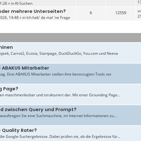
1
1:26 » in
KI-Suchen
- oder mehrere Unterseiten?
v
6
12559
2
026, 14:48 » in
Ich hab' da mal 'ne Frage
hinen
jeek, Carrot2, Ecosia, Startpage, DuckDuckGo, You.com und Neeva
e ABAKUS Mitarbeiter
ltag. Drei ABAKUS Mitarbeiter stellen ihre bevorzugten Tools vor.
g Page?
en maschinenlesbar und strukturiert dar. Mit einer Grounding Page...
ied zwischen Query und Prompt?
beauftragen Sie eine Suchmaschine, im Internet Informationen zu...
 Quality Rater?
ie Google-Suchergebnisse. Dabei prüfen sie, ob die Ergebnisse für...