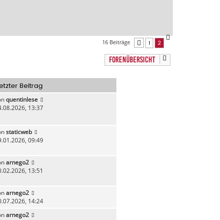
e
n
N
16 Beiträge
1
2
Vorherige
a
c
FORENÜBERSICHT
h
o
b
etzter Beitrag
e
n
on
quentinlese
4.08.2026, 13:37
on
staticweb
9.01.2026, 09:49
on
arnego2
0.02.2026, 13:51
on
arnego2
0.07.2026, 14:24
on
arnego2