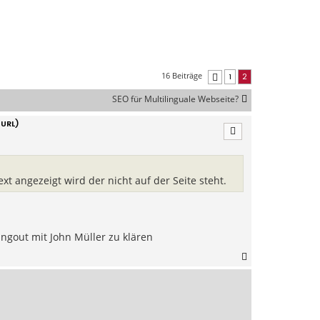
16 Beiträge
1
2
Vorherige
SEO für Multilinguale Webseite?
 URL)
t angezeigt wird der nicht auf der Seite steht.
angout mit John Müller zu klären
N
a
c
h
o
b