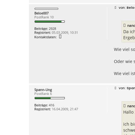
B
Bel
e
Beloe007
i
PostRank 10
t
r
nano
a
Beiträge:
2928
g
Da ic
Registriert:
05.03.2009, 10:31
K
Ergeb
Kontaktdaten:
o
n
t
Wie viel s
a
k
t
Oder wie s
d
a
t
Wie viel i
e
n
v
o
B
Spa
Spann-Ung
n
e
PostRank 6
B
i
e
t
l
r
Beiträge:
416
nano
o
a
Registriert:
16.04.2009, 21:47
e
g
Hallo
0
0
7
ich b
schwe