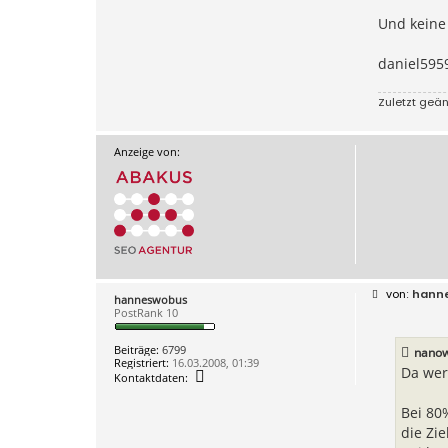
Und keine 
daniel595
Zuletzt geä
Anzeige von:
B
hann
hanneswobus
e
PostRank 10
i
t
r
Beiträge:
6799
nanow
a
Registriert:
16.03.2008, 01:39
g
Da wer
K
Kontaktdaten:
o
n
Bei 80
t
a
die Zi
k