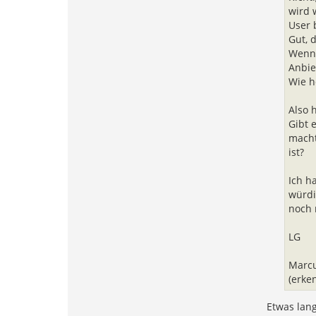
wird 
User 
Gut, 
Wenn 
Anbie
Wie h
Also h
Gibt 
macht
ist?
Ich h
würdi
noch 
LG
Marc
(erke
Etwas lang