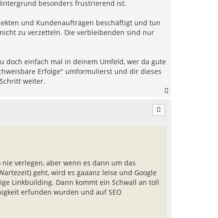
intergrund besonders frustrierend ist.
rojekten und Kundenaufträgen beschäftigt und tun
nicht zu verzetteln. Die verbleibenden sind nur
hau doch einfach mal in deinem Umfeld, wer da gute
chweisbare Erfolge" umformulierst und dir dieses
Schritt weiter.
N
a
c
h
o
b
e
n
nie verlegen, aber wenn es dann um das
rtezeit) geht, wird es gaaanz leise und Google
tige Linkbuilding. Dann kommt ein Schwall an toll
higkeit erfunden wurden und auf SEO