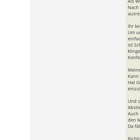
Als W
Nach 
ausre
Ihr ke
Um un
einfa
ist S
kling
Konfe
Meine
Kann 
Hat G
einzu
Und s
Absti
Auch 
den M
Da fä
Richt