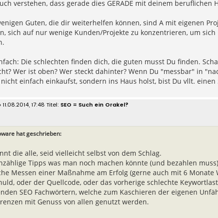
uch verstehen, dass gerade dies GERADE mit deinem beruflichen H
enigen Guten, die dir weiterhelfen können, sind A mit eigenen P
n, sich auf nur wenige Kunden/Projekte zu konzentrieren, um sich 
n.
nfach: Die schlechten finden dich, die guten musst Du finden. Sc
ht? Wer ist oben? Wer steckt dahinter? Wenn Du "messbar" in "na
icht einfach einkaufst, sondern ins Haus holst, bist Du vllt. einen 
 11.08.2014, 17:48
SEO = Such ein Orakel?
ware hat geschrieben:
nnt die alle, seid vielleicht selbst von dem Schlag.
zählige Tipps was man noch machen könnte (und bezahlen muss) 
che Messen einer Maßnahme am Erfolg (gerne auch mit 6 Monate Wa
chuld, oder der Quellcode, oder das vorherige schlechte Keywortlas
enden SEO Fachwörtern, welche zum Kaschieren der eigenen Unfä
renzen mit Genuss von allen genutzt werden.