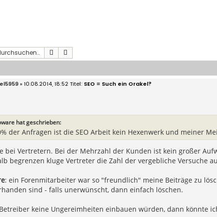
Suche
Erweiterte Suche
el5959
» 10.08.2014, 18:52
SEO = Such ein Orakel?
ware hat geschrieben:
0% der Anfragen ist die SEO Arbeit kein Hexenwerk und meiner M
e bei Vertretern. Bei der Mehrzahl der Kunden ist kein großer Aufwan
halb begrenzen kluge Vertreter die Zahl der vergebliche Versuche
re
: ein Forenmitarbeiter war so "freundlich" meine Beiträge zu lösch
rhanden sind - falls unerwünscht, dann einfach löschen.
Betreiber keine Ungereimheiten einbauen würden, dann könnte ich