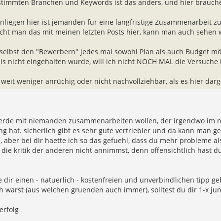
stimmten Branchen und Keywords ist das anders, und hier brauche
nliegen hier ist jemanden für eine langfristige Zusammenarbeit zu
icht man das mit meinen letzten Posts hier, kann man auch sehen wi
 selbst den "Bewerbern" jedes mal sowohl Plan als auch Budget mö
is nicht eingehalten wurde, will ich nicht NOCH MAL die Versuche
 weit weniger anrüchig oder nicht nachvollziehbar, als es hier darge
uerde mit niemanden zusammenarbeiten wollen, der irgendwo im n
g hat. sicherlich gibt es sehr gute vertriebler und da kann man g
, aber bei dir haette ich so das gefuehl, dass du mehr probleme als
die kritik der anderen nicht annimmst, denn offensichtlich hast d
 dir einen - natuerlich - kostenfreien und unverbindlichen tipp 
h warst (aus welchen gruenden auch immer), solltest du dir 1-x j
erfolg