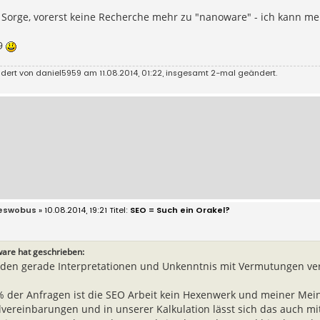
Sorge, vorerst keine Recherche mehr zu "nanoware" - ich kann me
9
ndert von
daniel5959
am 11.08.2014, 01:22, insgesamt 2-mal geändert.
eswobus
» 10.08.2014, 19:21
SEO = Such ein Orakel?
are hat geschrieben:
den gerade Interpretationen und Unkenntnis mit Vermutungen ve
% der Anfragen ist die SEO Arbeit kein Hexenwerk und meiner Mei
elvereinbarungen und in unserer Kalkulation lässt sich das auch m