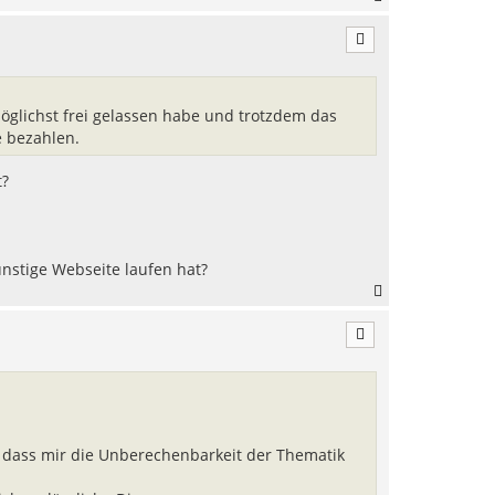
a
c
h
o
b
e
öglichst frei gelassen habe und trotzdem das
n
e bezahlen.
t?
ünstige Webseite laufen hat?
N
a
c
h
o
b
e
n
 dass mir die Unberechenbarkeit der Thematik