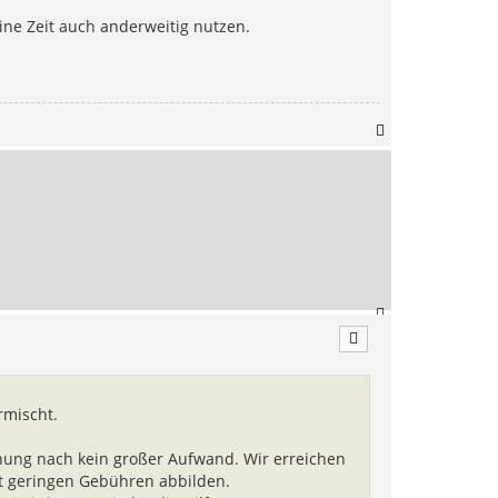
ine Zeit auch anderweitig nutzen.
N
a
c
h
o
b
e
n
N
a
c
h
o
b
rmischt.
e
n
nung nach kein großer Aufwand. Wir erreichen
it geringen Gebühren abbilden.