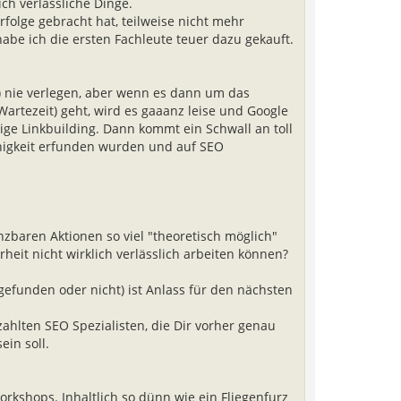
h verlässliche Dinge.
folge gebracht hat, teilweise nicht mehr
be ich die ersten Fachleute teuer dazu gekauft.
nie verlegen, aber wenn es dann um das
rtezeit) geht, wird es gaaanz leise und Google
tige Linkbuilding. Dann kommt ein Schwall an toll
higkeit erfunden wurden und auf SEO
enzbaren Aktionen so viel "theoretisch möglich"
it nicht wirklich verlässlich arbeiten können?
tgefunden oder nicht) ist Anlass für den nächsten
hlten SEO Spezialisten, die Dir vorher genau
ein soll.
Workshops. Inhaltlich so dünn wie ein Fliegenfurz