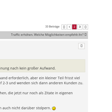
33 Beiträge
1
2
3
Vorherige
Nächste
Traffic erhöhen. Welche Möglichkeiten empfehlt ihr?
einung nach kein großer Aufwand.
d erforderlich, aber ein kleiner Teil frisst viel
 auf 2-3 und wenden sich dann anderen Kunden zu.
en, die jetzt nur noch als Zitate in eigenen
 auch nicht darüber stolpern.