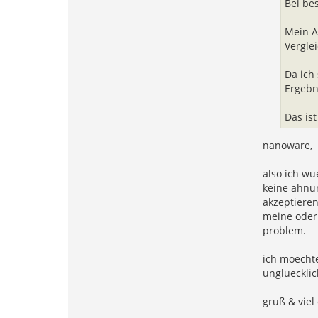
Bei be
t
d
a
Mein A
t
e
Vergle
n
v
o
Da ich
n
h
Ergebn
a
n
n
Das ist
e
s
w
nanoware,
o
b
u
also ich w
s
keine ahnun
akzeptieren
meine oder 
problem.
ich moechte
ungluecklic
gruß & viel 