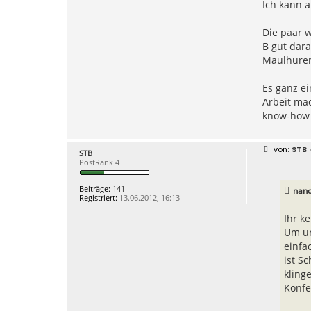
Ich kann a
Die paar w
B gut dara
Maulhure
Es ganz ei
Arbeit mac
know-how n
B
STB
»
STB
e
PostRank 4
i
t
r
Beiträge:
141
nano
a
Registriert:
13.06.2012, 16:13
g
Ihr ke
Um un
einfa
ist S
kling
Konfe