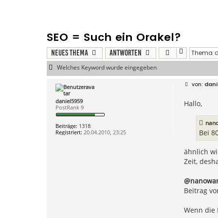
SEO = Such ein Orakel?
Neues Thema
Antworten
Welches Keyword wurde eingegeben
B
dani
e
i
daniel5959
Hallo,
t
PostRank 9
r
a
g
nano
Beiträge:
1318
Bei 8
Registriert:
20.04.2010, 23:25
ähnlich wi
Zeit, des
@nanowa
Beitrag vo
Wenn die 