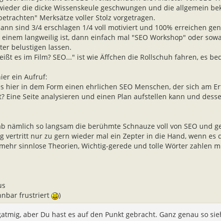
wieder die dicke Wissenskeule geschwungen und die allgemein beka
betrachten" Merksätze voller Stolz vorgetragen.
dann sind 3/4 erschlagen 1/4 voll motiviert und 100% erreichen g
einem langweilig ist, dann einfach mal "SEO Workshop" oder so
ter belustigen lassen.
eißt es im Film? SEO..." ist wie Äffchen die Rollschuh fahren, es be
ier ein Aufruf:
es hier in dem Form einen ehrlichen SEO Menschen, der sich am Er
? Eine Seite analysieren und einen Plan aufstellen kann und desse
ab nämlich so langsam die berühmte Schnauze voll von SEO und g
g vertritt nur zu gern wieder mal ein Zepter in die Hand, wenn e
mehr sinnlose Theorien, Wichtig-gerede und tolle Wörter zahlen m
us
nnbar frustriert
)
atmig, aber Du hast es auf den Punkt gebracht. Ganz genau so sieh