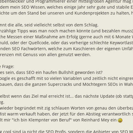
ebentwickler und Programmierer einer mittelgroßen Agentur mag ic
dem mein SEO Wissen, welches einige Jahr sehr gute und stabile Er
ichte um den Stand bei unseren und Kundenprojekten zu halten, ha
nnt die alle, seid vielleicht selbst von dem Schlag.
zählige Tipps was man noch machen könnte (und bezahlen muss) 
che Messen einer Maßnahme am Erfolg (gerne auch mit 6 Monate Wa
chuld, oder der Quellcode, oder das vorherige schlechte Keywortlas
enden SEO Fachwörtern, welche zum Kaschieren der eigenen Unfä
renzen mit Genuss von allen genutzt werden.
 Frage:
es sein, dass SEO ein haufen Bullshit geworden ist?
oogle es geschafft mit so vielen Variablen und zeitlich nicht eingr
bauen, dass die ganzen Supercracks und Möchtegern SEOs in Wahrhe
elbst wenn das Ziel mal erreicht ist... das nächste Update (ob stat
eg.
wieder begründet mit zig schlauen Worten von genau den überbeza
ist warm verkauft haben, der jetzt für den Abstieg verantwortlich s
llt mir "ich bin Klempnter von Beruf" von Reinhard Mey ein
ig cool sind ja nicht die SEO Profis, sondern die Anbieter von SEO 