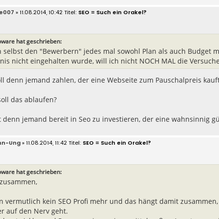
oe007
» 11.08.2014, 10:42
SEO = Such ein Orakel?
ware hat geschrieben:
h selbst den "Bewerbern" jedes mal sowohl Plan als auch Budget m
nis nicht eingehalten wurde, will ich nicht NOCH MAL die Versuch
oll denn jemand zahlen, der eine Webseite zum Pauschalpreis kauf
oll das ablaufen?
st denn jemand bereit in Seo zu investieren, der eine wahnsinnig g
nn-Ung
» 11.08.2014, 11:42
SEO = Such ein Orakel?
ware hat geschrieben:
 zusammen,
in vermutlich kein SEO Profi mehr und das hängt damit zusammen,
r auf den Nerv geht.