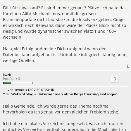
Fällt Dir etwas auf? Es sind immer genau 3 Plätze. Ich halte das
für einen Alibi-Mechanismus, damit die großen
Branchenportale nicht lautstark in die Insolvenz gehen. Ginge
es wirklich nach Relevanz, dann wäre der Places-Block nicht so
riesig und würde dynamischer zwischen Platz 1 und 100+
wechseln.
Naja, viel Erfolg und melde Dich ruhig mal wenn der
Datenbestand aufgebaut ist. Unbubble integriert ständig neue,
wertige Quellen.
kweb
PostRank 3
B
kweb
» 17.02.2017, 23:45
e
Webkatalog – Unternehmen ohne Registrierung eintragen
i
t
r
Hallo Gemeinde. Ich würde gerne das Thema nochmal
a
hervorholen da ich genau vor dem gleichen Problem stehe.
g
Ich habe ein lokales Verzeichnis umgesetzt, was nicht nur ein
einfaches Verzeichnis enthält sondern auch die Möglichkeit zu