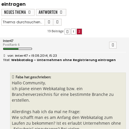
eintragen
Neues Thema
Antworten
Suche
Erweiterte Suche
19 Beiträge
1
2
Vorherige
Inter47
PostRank 6
B
Inter47
» 19.08.2014, 15:23
e
Webkatalog – Unternehmen ohne Registrierung eintragen
i
t
r
a
Faba hat geschrieben:
g
Hallo Community,
ich plane einen Webkatalog bzw. ein
Branchenverzeichnis für eine bestimmte Branche zu
erstellen.
Allerdings hab ich da mal ne Frage:
Wie schafft man es am Anfang den Webkatalog zum
Laufen zu bekommen? Ist es erlaubt Unternehmen ohne
„Erlaubnis“ einzutragen? Bei vielen