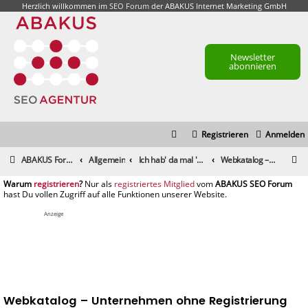
Herzlich willkommen im
SEO Forum
der ABAKUS Internet Marketing GmbH
Newsletter
abonnieren
Registrieren
Anmelden
S
ABAKUS Foren-Übersicht
Allgemein
Ich hab' da mal 'ne Frage
Webkatalog – Unternehmen ohne Registrierung eintragen
u
registrieren
registriertes Mitglied
c
h
Anzeige
e
Webkatalog – Unternehmen ohne Registrierung