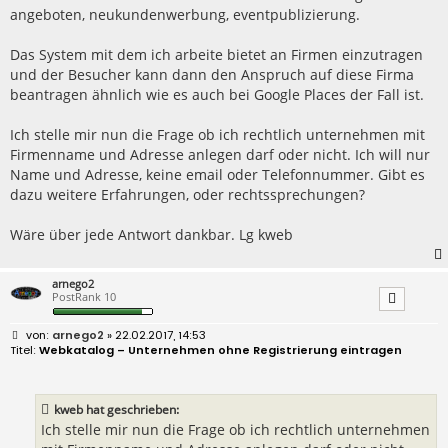
angeboten, neukundenwerbung, eventpublizierung.
Das System mit dem ich arbeite bietet an Firmen einzutragen
und der Besucher kann dann den Anspruch auf diese Firma
beantragen ähnlich wie es auch bei Google Places der Fall ist.
Ich stelle mir nun die Frage ob ich rechtlich unternehmen mit
Firmenname und Adresse anlegen darf oder nicht. Ich will nur
Name und Adresse, keine email oder Telefonnummer. Gibt es
dazu weitere Erfahrungen, oder rechtssprechungen?
Wäre über jede Antwort dankbar. Lg kweb
arnego2
PostRank 10
B
arnego2
» 22.02.2017, 14:53
e
Webkatalog – Unternehmen ohne Registrierung eintragen
i
t
r
a
kweb hat geschrieben:
g
Ich stelle mir nun die Frage ob ich rechtlich unternehmen