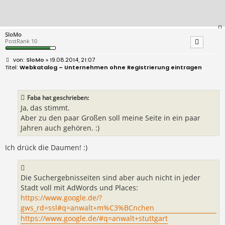
SloMo
PostRank 10
B
SloMo
» 19.08.2014, 21:07
e
Webkatalog – Unternehmen ohne Registrierung eintragen
i
t
r
a
Faba hat geschrieben:
g
Ja, das stimmt.
Aber zu den paar Großen soll meine Seite in ein paar
Jahren auch gehören. :)
Ich drück die Daumen! :)
Die Suchergebnisseiten sind aber auch nicht in jeder
Stadt voll mit AdWords und Places:
https://www.google.de/?
gws_rd=ssl#q=anwalt+m%C3%BCnchen
https://www.google.de/#q=anwalt+stuttgart