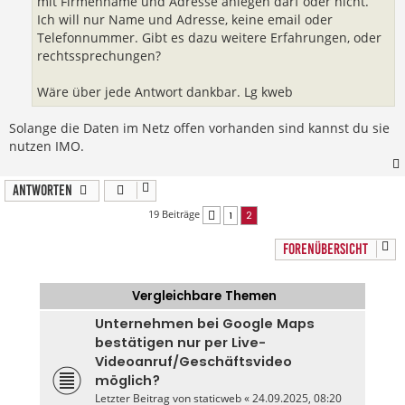
mit Firmenname und Adresse anlegen darf oder nicht.
Ich will nur Name und Adresse, keine email oder
Telefonnummer. Gibt es dazu weitere Erfahrungen, oder
rechtssprechungen?
Wäre über jede Antwort dankbar. Lg kweb
Solange die Daten im Netz offen vorhanden sind kannst du sie
nutzen IMO.
Antworten
19 Beiträge
1
2
Vorherige
FORENÜBERSICHT
Vergleichbare Themen
Unternehmen bei Google Maps
bestätigen nur per Live-
Videoanruf/Geschäftsvideo
möglich?
Letzter Beitrag von
staticweb
«
24.09.2025, 08:20