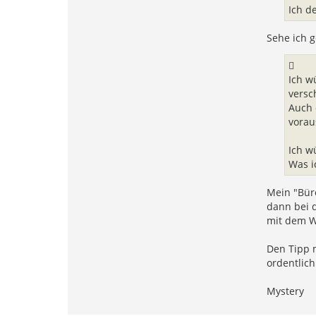
Ich d
Sehe ich g
Ich w
versc
Auch 
vorau
Ich w
Was i
Mein "Büro
dann bei d
mit dem W
Den Tipp 
ordentlic
Mystery