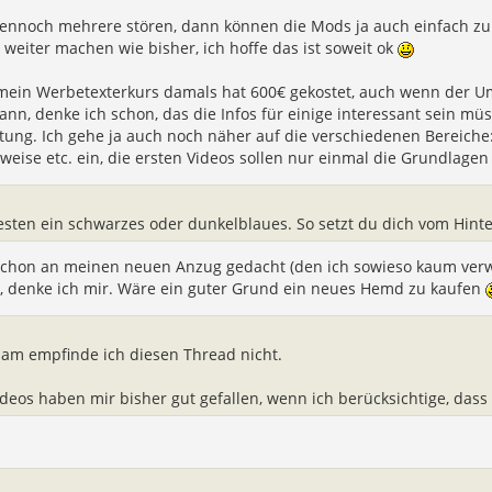
 dennoch mehrere stören, dann können die Mods ja auch einfach z
 weiter machen wie bisher, ich hoffe das ist soweit ok
mein Werbetexterkurs damals hat 600€ gekostet, auch wenn der Um
ann, denke ich schon, das die Infos für einige interessant sein mü
tung. Ich gehe ja auch noch näher auf die verschiedenen Bereiche: 
eweise etc. ein, die ersten Videos sollen nur einmal die Grundlagen
sten ein schwarzes oder dunkelblaues. So setzt du dich vom Hint
 schon an meinen neuen Anzug gedacht (den ich sowieso kaum verwe
g, denke ich mir. Wäre ein guter Grund ein neues Hemd zu kaufen
pam empfinde ich diesen Thread nicht.
ideos haben mir bisher gut gefallen, wenn ich berücksichtige, das