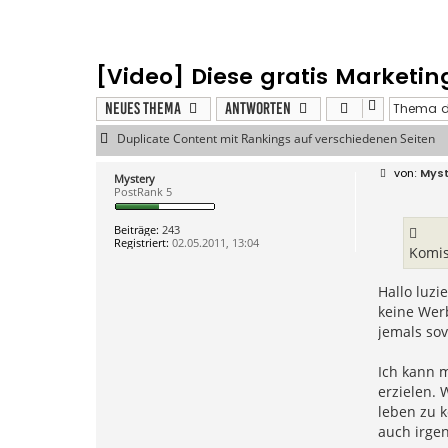
[Video] Diese gratis Marketing
Neues Thema
Antworten
Duplicate Content mit Rankings auf verschiedenen Seiten
B
Mys
Mystery
e
PostRank 5
i
t
r
Beiträge:
243
a
Registriert:
02.05.2011, 13:04
g
Komis
Hallo luzi
keine Werb
jemals sov
Ich kann m
erzielen.
leben zu k
auch irge