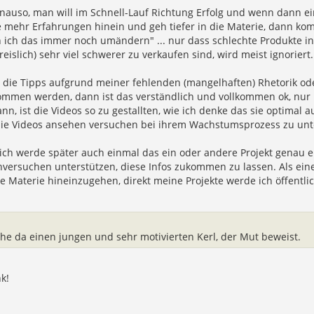
enauso, man will im Schnell-Lauf Richtung Erfolg und wenn dann e
 mehr Erfahrungen hinein und geh tiefer in die Materie, dann komm
 ich das immer noch umändern" ... nur dass schlechte Produkte i
eislich) sehr viel schwerer zu verkaufen sind, wird meist ignorier
die Tipps aufgrund meiner fehlenden (mangelhaften) Rhetorik oder
ommen werden, dann ist das verständlich und vollkommen ok, nur k
n, ist die Videos so zu gestallten, wie ich denke das sie optimal
die Videos ansehen versuchen bei ihrem Wachstumsprozess zu unt
ich werde später auch einmal das ein oder andere Projekt genau e
hversuchen unterstützen, diese Infos zukommen zu lassen. Als ei
die Materie hineinzugehen, direkt meine Projekte werde ich öffentl
ehe da einen jungen und sehr motivierten Kerl, der Mut beweist.
k!