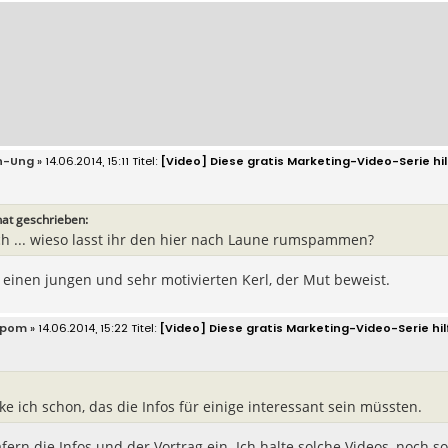
n-Ung
» 14.06.2014, 15:11
[Video] Diese gratis Marketing-Video-Serie hilf
hat geschrieben:
h ... wieso lasst ihr den hier nach Laune rumspammen?
 einen jungen und sehr motivierten Kerl, der Mut beweist.
pom
» 14.06.2014, 15:22
[Video] Diese gratis Marketing-Video-Serie hilf
nke ich schon, das die Infos für einige interessant sein müssten.
fern die Infos und der Vortrag ein. Ich halte solche Videos, noch s