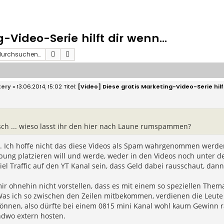
-Video-Serie hilft dir wenn...
Suche
Erweiterte Suche
tery
» 13.06.2014, 15:02
[Video] Diese gratis Marketing-Video-Serie hilft
ch ... wieso lasst ihr den hier nach Laune rumspammen?
e. Ich hoffe nicht das diese Videos als Spam wahrgenommen werde
ung platzieren will und werde, weder in den Videos noch unter den 
iel Traffic auf den YT Kanal sein, dass Geld dabei rausschaut, da
ir ohnehin nicht vorstellen, dass es mit einem so speziellen Th
 Was ich so zwischen den Zeilen mitbekommen, verdienen die Leute
önnen, also dürfte bei einem 0815 mini Kanal wohl kaum Gewinn r
ndwo extern hosten.