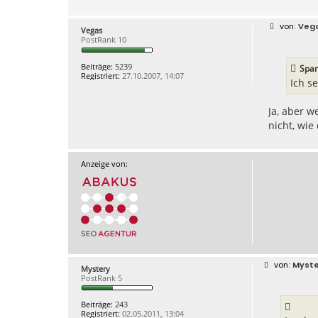
B
Veg
Vegas
e
PostRank 10
i
t
r
Beiträge:
5239
Span
a
Registriert:
27.10.2007, 14:07
g
Ich s
Ja, aber w
nicht, wie
Anzeige von:
B
Myste
Mystery
e
PostRank 5
i
t
r
Beiträge:
243
a
Registriert:
02.05.2011, 13:04