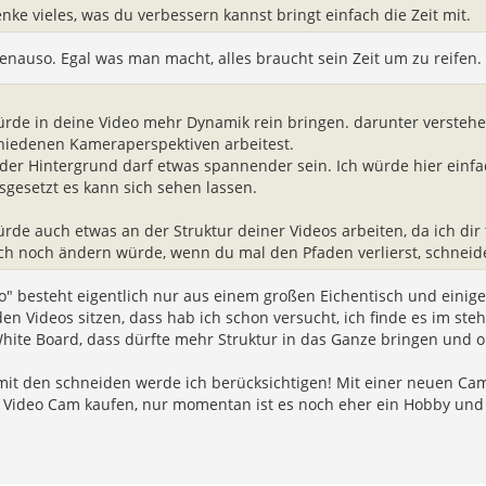
enke vieles, was du verbessern kannst bringt einfach die Zeit mit.
enauso. Egal was man macht, alles braucht sein Zeit um zu reifen.
ürde in deine Video mehr Dynamik rein bringen. darunter verstehe
hiedenen Kameraperspektiven arbeitest.
der Hintergrund darf etwas spannender sein. Ich würde hier ei
sgesetzt es kann sich sehen lassen.
ürde auch etwas an der Struktur deiner Videos arbeiten, da ich dir 
ch noch ändern würde, wenn du mal den Pfaden verlierst, schneide
" besteht eigentlich nur aus einem großen Eichentisch und einige
en Videos sitzen, dass hab ich schon versucht, ich finde es im ste
hite Board, dass dürfte mehr Struktur in das Ganze bringen und o
mit den schneiden werde ich berücksichtigen! Mit einer neuen Cam
h Video Cam kaufen, nur momentan ist es noch eher ein Hobby und 