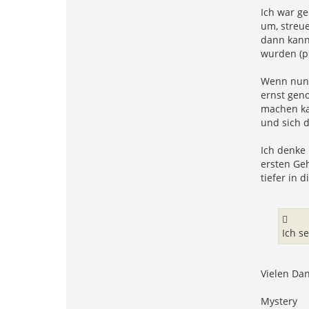
Ich war g
um, streue
dann kann
wurden (pr
Wenn nun 
ernst gen
machen kan
und sich 
Ich denke 
ersten Ge
tiefer in 
Ich s
Vielen Dan
Mystery