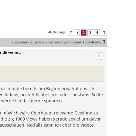
46 Beiträge
1
2
3
4
Vorherige
Nächste
ausgehende Links zu hochwertigen Seiten (nofollow?)
 dir wenn...
n, ich habe bereits am Beginn erwähnt das ich
Videos, noch Affiliate Links oder sonstwas. Sollte
nn werde ich das gerne spenden.
ema möglich wäre überhaupt relevante Gewinne zu
 die zig 1000 Views haben gerade soviel um davon
ausschauen. Notfalls kann ich aber die Videos