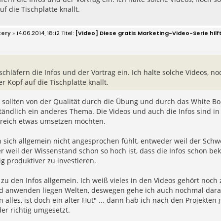
uf die Tischplatte knallt.
tery
» 14.06.2014, 18:12
[Video] Diese gratis Marketing-Video-Serie hilft 
schläfern die Infos und der Vortrag ein. Ich halte solche Videos, n
r Kopf auf die Tischplatte knallt.
 sollten von der Qualität durch die Übung und durch das White Bo
tändlich ein anderes Thema. Die Videos und auch die Infos sind in er
reich etwas umsetzen möchten.
sich allgemein nicht angesprochen fühlt, entweder weil der Schwe
 weil der Wissenstand schon so hoch ist, dass die Infos schon bek
g produktiver zu investieren.
zu den Infos allgemein. Ich weiß vieles in den Videos gehört noch 
d anwenden liegen Welten, deswegen gehe ich auch nochmal darauf 
 alles, ist doch ein alter Hut" ... dann hab ich nach den Projekten
er richtig umgesetzt.