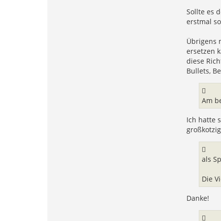
Sollte es
erstmal so
Übrigens 
ersetzen k
diese Rich
Bullets, B
Am be
Ich hatte
großkotzi
als S
Die V
Danke!