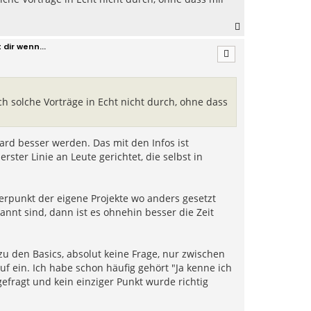
N
a
dir wenn...
c
h
o
b
e
och solche Vorträge in Echt nicht durch, ohne dass
n
ard besser werden. Das mit den Infos ist
ster Linie an Leute gerichtet, die selbst in
rpunkt der eigene Projekte wo anders gesetzt
annt sind, dann ist es ohnehin besser die Zeit
zu den Basics, absolut keine Frage, nur zwischen
ein. Ich habe schon häufig gehört "Ja kenne ich
 gefragt und kein einziger Punkt wurde richtig