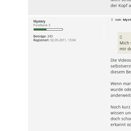
der Kopf a
B
Mys
Mystery
e
PostRank 5
i
t
r
Beiträge:
243
a
Registriert:
02.05.2011, 13:04
g
Mich 
mir de
Die Videos
selbstvers
diesem Be
Wenn man 
wurde oder
anderweiti
Noch kurz 
wissen un
doch schon
erkannt od