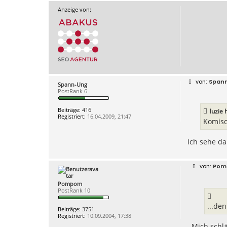
Anzeige von:
B
Span
Spann-Ung
e
PostRank 6
i
t
r
Beiträge:
416
luzie 
a
Registriert:
16.04.2009, 21:47
g
Komisc
Ich sehe da
B
Pom
e
i
Pompom
t
PostRank 10
r
a
g
...de
Beiträge:
3751
Registriert:
10.09.2004, 17:38
Mich schlä