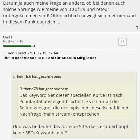
Darum ja auch meine Frage an andere, ob bei denen auch
solche Sprünge wie meine von 8 auf 29 und retour
untergekommen sind! Offensichtlich bewegt sich hier niemand
in diesem Punktebereich ...
UweT
PostRank 10
B
UweT
» 13.03.2013, 12:44
e
Kostenloses SEO Tool für ABAKUS Mitglieder
i
t
r
a
heinrich hat geschrieben:
g
tbone78 hat geschrieben:
Das Keyword-Set dieser speziellen Kurve ist nach
Popularität absteigend sortiert. Es ist für all die
Seiten geeignet die der typischen, gesellschaftlichen
Nachfrage (main stream) entsprechen.
Und was bedeutet das für eine Site, dass es überhaupt
keine SEO-Keywords gibt?