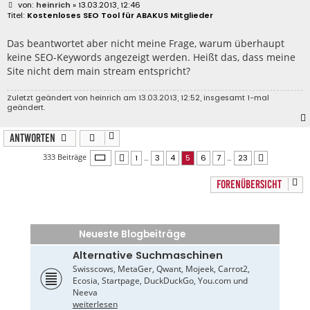
B
heinrich
» 13.03.2013, 12:46
e
Kostenloses SEO Tool für ABAKUS Mitglieder
i
t
r
Das beantwortet aber nicht meine Frage, warum überhaupt
a
keine SEO-Keywords angezeigt werden. Heißt das, dass meine
g
Site nicht dem main stream entspricht?
Zuletzt geändert von
heinrich
am 13.03.2013, 12:52, insgesamt 1-mal
geändert.
Antworten
Seite
5
von
23
333 Beiträge
1
…
3
4
5
6
7
…
23
Vorherige
Nächste
FORENÜBERSICHT
Neueste Blogbeiträge
Alternative Suchmaschinen
Swisscows, MetaGer, Qwant, Mojeek, Carrot2,
Ecosia, Startpage, DuckDuckGo, You.com und
Neeva
weiterlesen