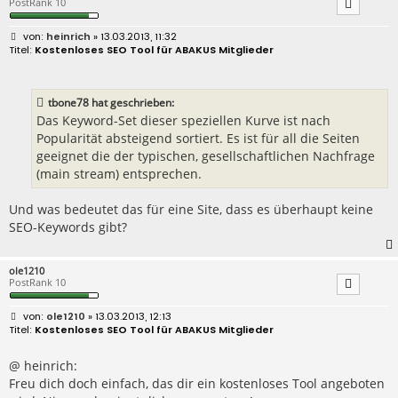
PostRank 10
B
heinrich
» 13.03.2013, 11:32
e
Kostenloses SEO Tool für ABAKUS Mitglieder
i
t
r
a
tbone78 hat geschrieben:
g
Das Keyword-Set dieser speziellen Kurve ist nach
Popularität absteigend sortiert. Es ist für all die Seiten
geeignet die der typischen, gesellschaftlichen Nachfrage
(main stream) entsprechen.
Und was bedeutet das für eine Site, dass es überhaupt keine
SEO-Keywords gibt?
ole1210
PostRank 10
B
ole1210
» 13.03.2013, 12:13
e
Kostenloses SEO Tool für ABAKUS Mitglieder
i
t
r
@ heinrich:
a
Freu dich doch einfach, das dir ein kostenloses Tool angeboten
g