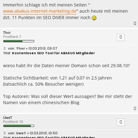
Immerhin schlage ich mit meinen Seiten "
www.abakus-internet-marketing.de
" auch heute mit meinen
dzt. 11 Punkten im SEO DIVER immer noch
Thor
PostRank 7
B
Thor
» 13.03.2013, 09:07
e
Kostenloses SEO Tool für ABAKUS Mitglieder
i
t
r
wieso habt ihr die Daten meiner Domain schon seit 29.08.10?
a
g
Statische Sichtbarkeit: von 1,21 auf 0,07 in 2,5 Jahren
(tatsächlich ca. 50% Besucher weniger)
Top Autoren: Was soll dieser Wert aussagen? Bei mir steht der
Namen von einem chinesischen Blog
UweT
PostRank 10
B
UweT
» 13.03.2013, 10:50
e
Kostenloses SEO Tool für ABAKUS Mitglieder