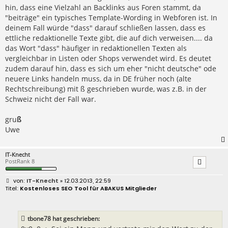
hin, dass eine Vielzahl an Backlinks aus Foren stammt, da
"beiträge" ein typisches Template-Wording in Webforen ist. In
deinem Fall würde "dass" darauf schließen lassen, dass es
ettliche redaktionelle Texte gibt, die auf dich verweisen.... da
das Wort "dass" häufiger in redaktionellen Texten als
vergleichbar in Listen oder Shops verwendet wird. Es deutet
zudem darauf hin, dass es sich um eher "nicht deutsche" ode
neuere Links handeln muss, da in DE früher noch (alte
Rechtschreibung) mit ß geschrieben wurde, was z.B. in der
Schweiz nicht der Fall war.
gru
ß
Uwe
IT-Knecht
PostRank 8
B
IT-Knecht
» 12.03.2013, 22:59
e
Kostenloses SEO Tool für ABAKUS Mitglieder
i
t
r
a
tbone78 hat geschrieben:
g