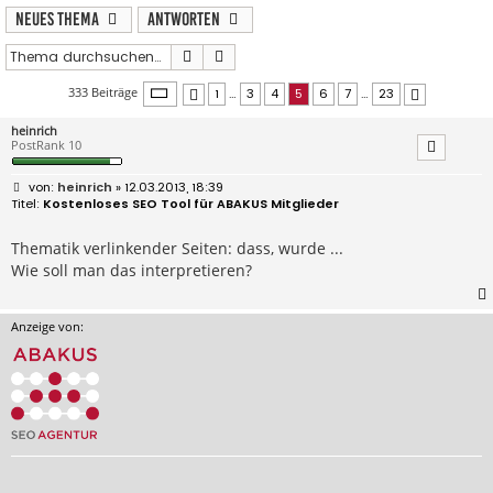
Neues Thema
Antworten
Suche
Erweiterte Suche
Seite
5
von
23
333 Beiträge
1
…
3
4
5
6
7
…
23
Vorherige
Nächste
heinrich
PostRank 10
B
heinrich
» 12.03.2013, 18:39
e
Kostenloses SEO Tool für ABAKUS Mitglieder
i
t
r
Thematik verlinkender Seiten: dass, wurde ...
a
Wie soll man das interpretieren?
g
Anzeige von: