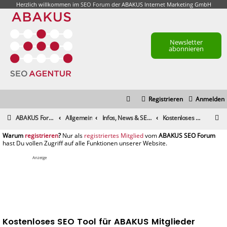
Herzlich willkommen im
SEO Forum
der ABAKUS Internet Marketing GmbH
Newsletter
abonnieren
Registrieren
Anmelden
S
ABAKUS Foren-Übersicht
Allgemein
Infos, News & SEO Gerüchte
Kostenloses SEO Tool für ABAKUS Mitglieder
u
registrieren
registriertes Mitglied
c
h
Anzeige
e
Kostenloses SEO Tool für ABAKUS Mitglieder