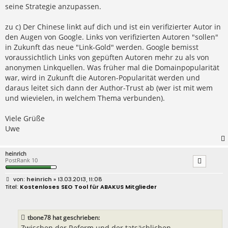
seine Strategie anzupassen.
zu c) Der Chinese linkt auf dich und ist ein verifizierter Autor in
den Augen von Google. Links von verifizierten Autoren "sollen"
in Zukunft das neue "Link-Gold" werden. Google bemisst
voraussichtlich Links von gepüften Autoren mehr zu als von
anonymen Linkquellen. Was früher mal die Domainpopularität
war, wird in Zukunft die Autoren-Popularität werden und
daraus leitet sich dann der Author-Trust ab (wer ist mit wem
und wievielen, in welchem Thema verbunden).
Viele Grüße
Uwe
heinrich
PostRank 10
B
heinrich
» 13.03.2013, 11:08
e
Kostenloses SEO Tool für ABAKUS Mitglieder
i
t
r
a
tbone78 hat geschrieben:
g
Zwischen der Reform und der tatsächlichen