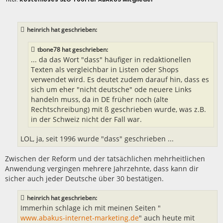
i
t
r
a
heinrich hat geschrieben:
g
tbone78 hat geschrieben:
... da das Wort "dass" häufiger in redaktionellen
Texten als vergleichbar in Listen oder Shops
verwendet wird. Es deutet zudem darauf hin, dass es
sich um eher "nicht deutsche" ode neuere Links
handeln muss, da in DE früher noch (alte
Rechtschreibung) mit ß geschrieben wurde, was z.B.
in der Schweiz nicht der Fall war.
LOL, ja, seit 1996 wurde "dass" geschrieben ...
Zwischen der Reform und der tatsächlichen mehrheitlichen
Anwendung vergingen mehrere Jahrzehnte, dass kann dir
sicher auch jeder Deutsche über 30 bestätigen.
heinrich hat geschrieben:
Immerhin schlage ich mit meinen Seiten "
www.abakus-internet-marketing.de
" auch heute mit