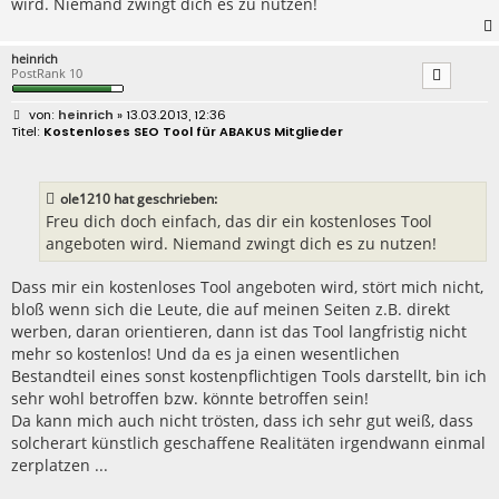
wird. Niemand zwingt dich es zu nutzen!
heinrich
PostRank 10
B
heinrich
» 13.03.2013, 12:36
e
Kostenloses SEO Tool für ABAKUS Mitglieder
i
t
r
a
ole1210 hat geschrieben:
g
Freu dich doch einfach, das dir ein kostenloses Tool
angeboten wird. Niemand zwingt dich es zu nutzen!
Dass mir ein kostenloses Tool angeboten wird, stört mich nicht,
bloß wenn sich die Leute, die auf meinen Seiten z.B. direkt
werben, daran orientieren, dann ist das Tool langfristig nicht
mehr so kostenlos! Und da es ja einen wesentlichen
Bestandteil eines sonst kostenpflichtigen Tools darstellt, bin ich
sehr wohl betroffen bzw. könnte betroffen sein!
Da kann mich auch nicht trösten, dass ich sehr gut weiß, dass
solcherart künstlich geschaffene Realitäten irgendwann einmal
zerplatzen ...