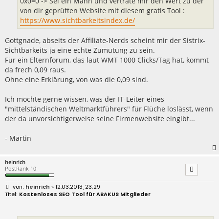
0x0=0 -> Sei ein Mann und vertrate mir den Wert zu der
von dir geprüften Website mit diesem gratis Tool :
https://www.sichtbarkeitsindex.de/
Gottgnade, abseits der Affiliate-Nerds scheint mir der Sistrix-
Sichtbarkeits ja eine echte Zumutung zu sein.
Für ein Elternforum, das laut WMT 1000 Clicks/Tag hat, kommt
da frech 0,09 raus.
Ohne eine Erklärung, von was die 0,09 sind.
Ich möchte gerne wissen, was der IT-Leiter eines
"mittelständischen Weltmarktführers" für Flüche loslässt, wenn
der da unvorsichtigerweise seine Firmenwebsite eingibt...
- Martin
heinrich
PostRank 10
B
heinrich
» 12.03.2013, 23:29
e
Kostenloses SEO Tool für ABAKUS Mitglieder
i
t
r
a