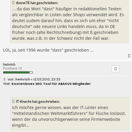
tbone78 hat geschrieben:
g
... da das Wort "dass" häufiger in redaktionellen Texten
als vergleichbar in Listen oder Shops verwendet wird. Es
deutet zudem darauf hin, dass es sich um eher "nicht
deutsche" ode neuere Links handeln muss, da in DE
früher noch (alte Rechtschreibung) mit ß geschrieben
wurde, was z.B. in der Schweiz nicht der Fall war.
LOL, ja, seit 1996 wurde "dass" geschrieben ...
heinrich
PostRank 10
B
heinrich
» 12.03.2013, 23:33
e
Kostenloses SEO Tool für ABAKUS Mitglieder
i
t
r
a
IT-Knecht hat geschrieben:
g
Ich möchte gerne wissen, was der IT-Leiter eines
"mittelständischen Weltmarktführers" für Flüche loslässt,
wenn der da unvorsichtigerweise seine Firmenwebsite
eingibt...