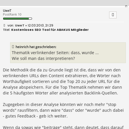
UweT
PostRank 10
B
UweT
» 12.03.2013, 21:29
e
Kostenloses SEO Tool für ABAKUS Mitglieder
i
t
r
a
heinrich hat geschrieben:
g
Thematik verlinkender Seiten: dass, wurde ...
Wie soll man das interpretieren?
Die Methodik die da zu Grunde liegt ist die, dass wir von den
verlinkenden URLs den Content extrahieren, die Wörter nach
Worthäufigkeit sortieren und die Top 20 zu jeder URL für die
Analyse abspeichern. Für die Top Thematik nehmen wir dann
die 5 häufigsten Wörter aller analysierten Backlink-Quellen.
Zugegeben in dieser Analyse könnten wir noch mehr "stop
words" rausfiltern, dann wäre "dass" oder "wurde" auch dabei
- gutes Feedback - geb ich weiter.
Wenn da sowas wie "beiträge" steht, dann deutet, dass darauf