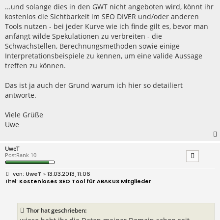
...und solange dies in den GWT nicht angeboten wird, könnt ihr
kostenlos die Sichtbarkeit im SEO DIVER und/oder anderen
Tools nutzen - bei jeder Kurve wie ich finde gilt es, bevor man
anfängt wilde Spekulationen zu verbreiten - die
Schwachstellen, Berechnungsmethoden sowie einige
Interpretationsbeispiele zu kennen, um eine valide Aussage
treffen zu können.
Das ist ja auch der Grund warum ich hier so detailiert
antworte.
Viele Grüße
Uwe
UweT
PostRank 10
B
UweT
» 13.03.2013, 11:06
e
Kostenloses SEO Tool für ABAKUS Mitglieder
i
t
r
a
Thor hat geschrieben:
g