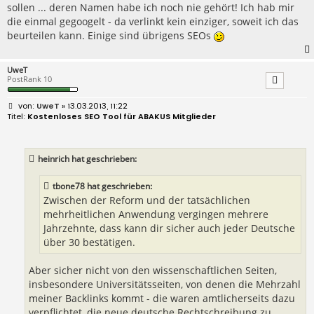
sollen ... deren Namen habe ich noch nie gehört! Ich hab mir
die einmal gegoogelt - da verlinkt kein einziger, soweit ich das
beurteilen kann. Einige sind übrigens SEOs
UweT
PostRank 10
B
UweT
» 13.03.2013, 11:22
e
Kostenloses SEO Tool für ABAKUS Mitglieder
i
t
r
a
heinrich hat geschrieben:
g
tbone78 hat geschrieben:
Zwischen der Reform und der tatsächlichen
mehrheitlichen Anwendung vergingen mehrere
Jahrzehnte, dass kann dir sicher auch jeder Deutsche
über 30 bestätigen.
Aber sicher nicht von den wissenschaftlichen Seiten,
insbesondere Universitätsseiten, von denen die Mehrzahl
meiner Backlinks kommt - die waren amtlicherseits dazu
verpflichtet, die neue deutsche Rechtschreibung zu