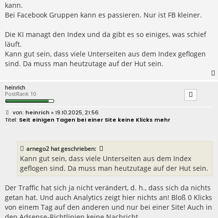
kann.
Bei Facebook Gruppen kann es passieren. Nur ist FB kleiner.
Die KI managt den Index und da gibt es so einiges, was schief
läuft.
Kann gut sein, dass viele Unterseiten aus dem Index geflogen
sind. Da muss man heutzutage auf der Hut sein.
heinrich
PostRank 10
B
heinrich
» 19.10.2025, 21:56
e
Seit einigen Tagen bei einer Site keine Klicks mehr
i
t
r
a
arnego2
hat geschrieben:
g
Kann gut sein, dass viele Unterseiten aus dem Index
geflogen sind. Da muss man heutzutage auf der Hut sein.
Der Traffic hat sich ja nicht verändert, d. h., dass sich da nichts
getan hat. Und auch Analytics zeigt hier nichts an! Bloß 0 Klicks
von einem Tag auf den anderen und nur bei einer Site! Auch in
den Adsense-Richtlinien keine Nachricht.