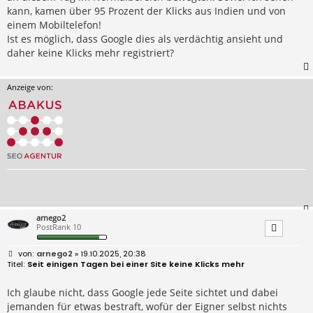
kann, kamen über 95 Prozent der Klicks aus Indien und von
einem Mobiltelefon!
Ist es möglich, dass Google dies als verdächtig ansieht und
daher keine Klicks mehr registriert?
Anzeige von:
arnego2
PostRank 10
B
arnego2
» 19.10.2025, 20:38
e
Seit einigen Tagen bei einer Site keine Klicks mehr
i
t
r
Ich glaube nicht, dass Google jede Seite sichtet und dabei
a
jemanden für etwas bestraft, wofür der Eigner selbst nichts
g