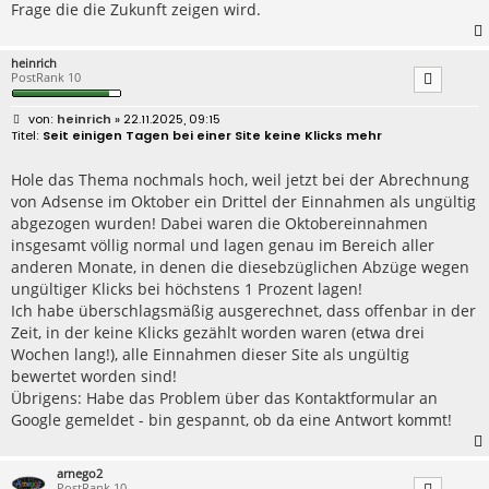
Frage die die Zukunft zeigen wird.
heinrich
PostRank 10
B
heinrich
» 22.11.2025, 09:15
e
Seit einigen Tagen bei einer Site keine Klicks mehr
i
t
r
Hole das Thema nochmals hoch, weil jetzt bei der Abrechnung
a
von Adsense im Oktober ein Drittel der Einnahmen als ungültig
g
abgezogen wurden! Dabei waren die Oktobereinnahmen
insgesamt völlig normal und lagen genau im Bereich aller
anderen Monate, in denen die diesebzüglichen Abzüge wegen
ungültiger Klicks bei höchstens 1 Prozent lagen!
Ich habe überschlagsmäßig ausgerechnet, dass offenbar in der
Zeit, in der keine Klicks gezählt worden waren (etwa drei
Wochen lang!), alle Einnahmen dieser Site als ungültig
bewertet worden sind!
Übrigens: Habe das Problem über das Kontaktformular an
Google gemeldet - bin gespannt, ob da eine Antwort kommt!
arnego2
PostRank 10