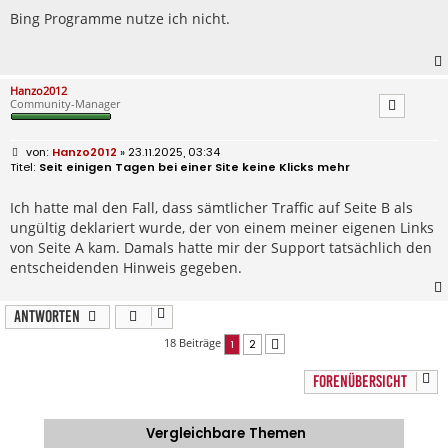
t
r
Bing Programme nutze ich nicht.
a
g
Hanzo2012
Community-Manager
B
Hanzo2012
» 23.11.2025, 03:34
e
Seit einigen Tagen bei einer Site keine Klicks mehr
i
t
r
Ich hatte mal den Fall, dass sämtlicher Traffic auf Seite B als
a
ungültig deklariert wurde, der von einem meiner eigenen Links
g
von Seite A kam. Damals hatte mir der Support tatsächlich den
entscheidenden Hinweis gegeben.
Antworten
18 Beiträge
1
2
Nächste
FORENÜBERSICHT
Vergleichbare Themen