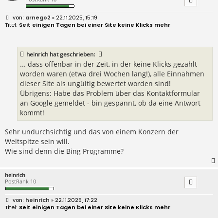
B
arnego2
» 22.11.2025, 15:19
e
Seit einigen Tagen bei einer Site keine Klicks mehr
i
t
r
a
heinrich
hat geschrieben:
g
... dass offenbar in der Zeit, in der keine Klicks gezählt
worden waren (etwa drei Wochen lang!), alle Einnahmen
dieser Site als ungültig bewertet worden sind!
Übrigens: Habe das Problem über das Kontaktformular
an Google gemeldet - bin gespannt, ob da eine Antwort
kommt!
Sehr undurchsichtig und das von einem Konzern der
Weltspitze sein will.
Wie sind denn die Bing Programme?
heinrich
PostRank 10
B
heinrich
» 22.11.2025, 17:22
e
Seit einigen Tagen bei einer Site keine Klicks mehr
i