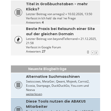
Titel in Großbuchstaben - mehr
Klicks?
Letzter Beitrag von
arnego2
«
10.02.2026, 13:50
Verfasst in
Ich hab' da mal 'ne Frage
Antworten:
4
Beste Praxis bei Relaunch einer Site
auf der gleichen Domain
Letzter Beitrag von
beyondTellerrand
«
21.12.2025,
21:58
Verfasst in
Google Forum
Antworten:
27
1
2
Neueste Blogbeiträge
Alternative Suchmaschinen
Swisscows, MetaGer, Qwant, Mojeek, Carrot2,
Ecosia, Startpage, DuckDuckGo, You.com und
Neeva
weiterlesen
Diese Tools nutzen die ABAKUS
Mitarbeiter