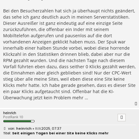
i
t
r
Bei den Besucherzahlen hat sich ja überhaupt nichts geändert,
a
das sehe ich ganz deutlich auch in meinen Serverstatistiken.
g
Dieser Ausreißer ist ganz eindeutig auf eine einzige Seite
zurückzuführen, die offenbar ein Inder mit seinem
Mobiltelefon aufgerufen und pausenlos auf die dort
vorhandenen Anzeigen geklickt haben muss. Der Spuk war
innerhalb einer halben Stunde vorbei, wobei diese horrende
Klickzahl in den Statistiken drinnen blieb, dabei aber nur die
RPM gezahlt wurden. Und die nächsten Tage nach diesem
Vorfall führten eben dazu, dass seither 0 Klicks gezählt werden,
die Einnahmen aber gleich geblieben sind! Nur der CPC-Wert
stieg über alle meine Sites, weil eben diese eine Site keine
Klicks mehr hatte. Ich habe gerade gesehen, dass es dieser Site
ein paar Klicks aufgetaucht sind. Offenbar hat die KI-
Überwachung jetzt kein Problem mehr …
heinrich
PostRank 10
B
heinrich
» 11.11.2025, 07:37
e
Seit einigen Tagen bei einer Site keine Klicks mehr
i