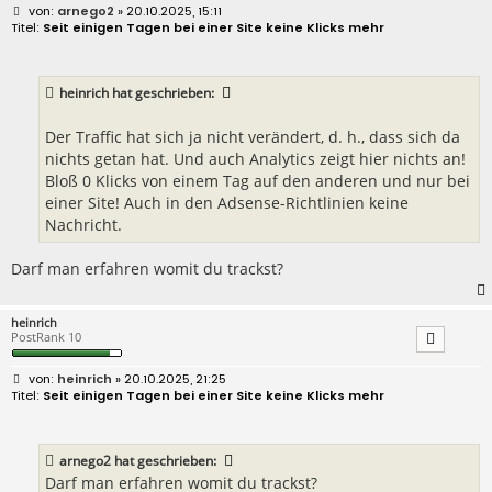
B
arnego2
» 20.10.2025, 15:11
e
Seit einigen Tagen bei einer Site keine Klicks mehr
i
t
r
a
heinrich
hat geschrieben:
g
Der Traffic hat sich ja nicht verändert, d. h., dass sich da
nichts getan hat. Und auch Analytics zeigt hier nichts an!
Bloß 0 Klicks von einem Tag auf den anderen und nur bei
einer Site! Auch in den Adsense-Richtlinien keine
Nachricht.
Darf man erfahren womit du trackst?
heinrich
PostRank 10
B
heinrich
» 20.10.2025, 21:25
e
Seit einigen Tagen bei einer Site keine Klicks mehr
i
t
r
a
arnego2
hat geschrieben:
g
Darf man erfahren womit du trackst?