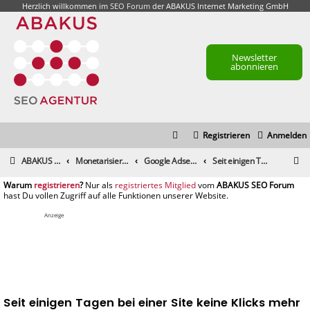
Herzlich willkommen im
SEO Forum
der ABAKUS Internet Marketing GmbH
Newsletter
abonnieren
Registrieren
Anmelden
S
ABAKUS Foren-Übersicht
Monetarisierung & Controlling
Google Adsense
Seit einigen Tagen bei einer Site keine Klicks mehr
u
registrieren
registriertes Mitglied
c
h
Anzeige
e
Seit einigen Tagen bei einer Site keine Klicks mehr