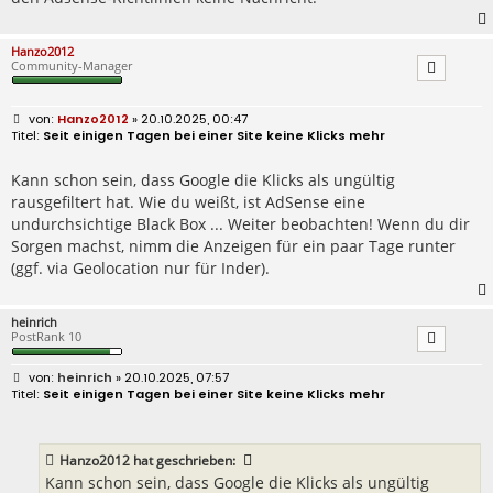
Hanzo2012
Community-Manager
B
Hanzo2012
» 20.10.2025, 00:47
e
Seit einigen Tagen bei einer Site keine Klicks mehr
i
t
r
Kann schon sein, dass Google die Klicks als ungültig
a
rausgefiltert hat. Wie du weißt, ist AdSense eine
g
undurchsichtige Black Box ... Weiter beobachten! Wenn du dir
Sorgen machst, nimm die Anzeigen für ein paar Tage runter
(ggf. via Geolocation nur für Inder).
heinrich
PostRank 10
B
heinrich
» 20.10.2025, 07:57
e
Seit einigen Tagen bei einer Site keine Klicks mehr
i
t
r
a
Hanzo2012
hat geschrieben:
g
Kann schon sein, dass Google die Klicks als ungültig