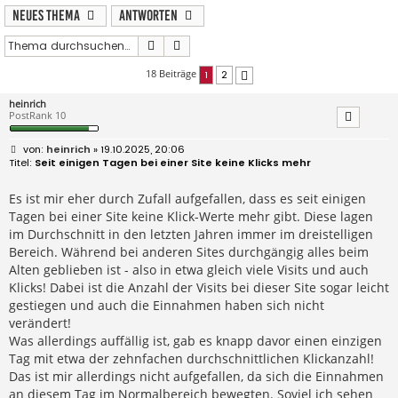
Neues Thema
Antworten
Suche
Erweiterte Suche
18 Beiträge
1
2
Nächste
heinrich
PostRank 10
B
heinrich
» 19.10.2025, 20:06
e
Seit einigen Tagen bei einer Site keine Klicks mehr
i
t
r
Es ist mir eher durch Zufall aufgefallen, dass es seit einigen
a
Tagen bei einer Site keine Klick-Werte mehr gibt. Diese lagen
g
im Durchschnitt in den letzten Jahren immer im dreistelligen
Bereich. Während bei anderen Sites durchgängig alles beim
Alten geblieben ist - also in etwa gleich viele Visits und auch
Klicks! Dabei ist die Anzahl der Visits bei dieser Site sogar leicht
gestiegen und auch die Einnahmen haben sich nicht
verändert!
Was allerdings auffällig ist, gab es knapp davor einen einzigen
Tag mit etwa der zehnfachen durchschnittlichen Klickanzahl!
Das ist mir allerdings nicht aufgefallen, da sich die Einnahmen
an diesem Tag im Normalbereich bewegten. Soviel ich sehen