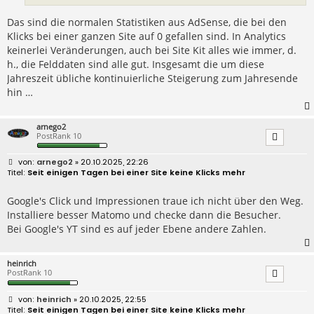
Das sind die normalen Statistiken aus AdSense, die bei den
Klicks bei einer ganzen Site auf 0 gefallen sind. In Analytics
keinerlei Veränderungen, auch bei Site Kit alles wie immer, d.
h., die Felddaten sind alle gut. Insgesamt die um diese
Jahreszeit übliche kontinuierliche Steigerung zum Jahresende
hin …
arnego2
PostRank 10
B
arnego2
» 20.10.2025, 22:26
e
Seit einigen Tagen bei einer Site keine Klicks mehr
i
t
r
Google's Click und Impressionen traue ich nicht über den Weg.
a
Installiere besser Matomo und checke dann die Besucher.
g
Bei Google's YT sind es auf jeder Ebene andere Zahlen.
heinrich
PostRank 10
B
heinrich
» 20.10.2025, 22:55
e
Seit einigen Tagen bei einer Site keine Klicks mehr