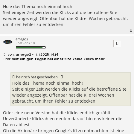
t
r
Hole das Thema noch einmal hoch!
a
Seit einiger Zeit werden die Klicks auf die betroffene Site
g
wieder angezeigt. Offenbar hat die KI drei Wochen gebraucht,
um ihren Fehler zu entdecken.
arnego2
PostRank 10
B
arnego2
» 11.11.2025, 14:14
e
Seit einigen Tagen bei einer Site keine Klicks mehr
i
t
r
a
heinrich
hat geschrieben:
g
Hole das Thema noch einmal hoch!
Seit einiger Zeit werden die Klicks auf die betroffene Site
wieder angezeigt. Offenbar hat die KI drei Wochen
gebraucht, um ihren Fehler zu entdecken.
Oder eine neue Version hat die Klicks endlich gezählt.
Unveränderte Klickzahlen deuten darauf hin das keiner die
Daten abliest
Ob die Aktionäre bringen Google's KI zu entmachten ist eine