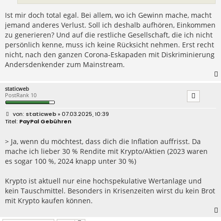
Ist mir doch total egal. Bei allem, wo ich Gewinn mache, macht
jemand anderes Verlust. Soll ich deshalb aufhören, Einkommen
zu generieren? Und auf die restliche Gesellschaft, die ich nicht
persönlich kenne, muss ich keine Rücksicht nehmen. Erst recht
nicht, nach den ganzen Corona-Eskapaden mit Diskriminierung
Andersdenkender zum Mainstream.
staticweb
PostRank 10
B
staticweb
» 07.03.2025, 10:39
e
PayPal Gebühren
i
t
r
> Ja, wenn du möchtest, dass dich die Inflation auffrisst. Da
a
mache ich lieber 30 % Rendite mit Krypto/Aktien (2023 waren
g
es sogar 100 %, 2024 knapp unter 30 %)
Krypto ist aktuell nur eine hochspekulative Wertanlage und
kein Tauschmittel. Besonders in Krisenzeiten wirst du kein Brot
mit Krypto kaufen können.