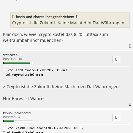
i
t
r
a
kevin-und-chantal
hat geschrieben:
g
Crypto ist die Zukunft. Keine Macht den Fiat Währungen
Klar doch, wieviel crypto kostet das 8:20 Lufttaxi zum
weltraumbahnhof muenchen?
staticweb
PostRank 10
B
staticweb
» 07.03.2025, 06:43
e
PayPal Gebühren
i
t
r
> Crypto ist die Zukunft. Keine Macht den Fiat Währungen
a
g
Nur Bares ist Wahres.
kevin-und-chantal
PostRank 4
B
kevin-und-chantal
» 07.03.2025, 09:16
e
PayPal Gebühren