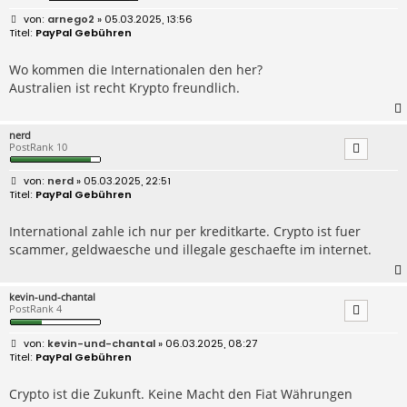
B
arnego2
» 05.03.2025, 13:56
e
PayPal Gebühren
i
t
r
Wo kommen die Internationalen den her?
a
Australien ist recht Krypto freundlich.
g
nerd
PostRank 10
B
nerd
» 05.03.2025, 22:51
e
PayPal Gebühren
i
t
r
International zahle ich nur per kreditkarte. Crypto ist fuer
a
scammer, geldwaesche und illegale geschaefte im internet.
g
kevin-und-chantal
PostRank 4
B
kevin-und-chantal
» 06.03.2025, 08:27
e
PayPal Gebühren
i
t
r
Crypto ist die Zukunft. Keine Macht den Fiat Währungen
a