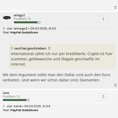
g
arnego2
PostRank 10
B
arnego2
» 06.03.2025, 15:53
e
PayPal Gebühren
i
t
r
a
nerd
hat geschrieben:
g
International zahle ich nur per kreditkarte. Crypto ist fuer
scammer, geldwaesche und illegale geschaefte im
internet.
Mit dem Argument sollte man den Dollar und auch den Euro
verbieten. Und wenn wir schon dabei sind, Diamanten.
nerd
PostRank 10
B
nerd
» 06.03.2025, 21:04
e
PayPal Gebühren
i
t