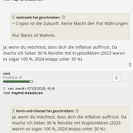
i
t
r
a
staticweb
hat geschrieben:
g
> Crypto ist die Zukunft. Keine Macht den Fiat Währungen
Nur Bares ist Wahres.
Ja, wenn du möchtest, dass dich die Inflation auffrisst. Da
mache ich lieber 30 % Rendite mit Krypto/Aktien (2023 waren
es sogar 100 %, 2024 knapp unter 30 %)
nerd
PostRank 10
B
nerd
» 07.03.2025, 10:15
e
PayPal Gebühren
i
t
r
a
kevin-und-chantal
hat geschrieben:
g
Ja, wenn du möchtest, dass dich die Inflation auffrisst. Da
mache ich lieber 30 % Rendite mit Krypto/Aktien (2023
waren es sogar 100 %, 2024 knapp unter 30 %)