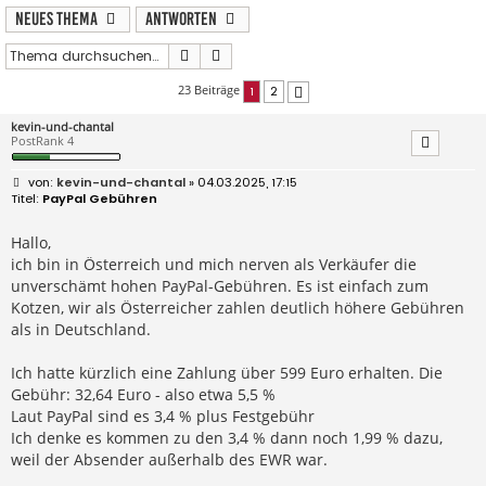
Neues Thema
Antworten
Suche
Erweiterte Suche
23 Beiträge
1
2
Nächste
kevin-und-chantal
PostRank 4
B
kevin-und-chantal
» 04.03.2025, 17:15
e
PayPal Gebühren
i
t
r
Hallo,
a
ich bin in Österreich und mich nerven als Verkäufer die
g
unverschämt hohen PayPal-Gebühren. Es ist einfach zum
Kotzen, wir als Österreicher zahlen deutlich höhere Gebühren
als in Deutschland.
Ich hatte kürzlich eine Zahlung über 599 Euro erhalten. Die
Gebühr: 32,64 Euro - also etwa 5,5 %
Laut PayPal sind es 3,4 % plus Festgebühr
Ich denke es kommen zu den 3,4 % dann noch 1,99 % dazu,
weil der Absender außerhalb des EWR war.