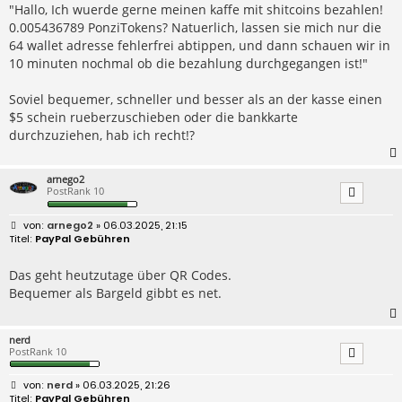
r
"Hallo, Ich wuerde gerne meinen kaffe mit shitcoins bezahlen!
a
0.005436789 PonziTokens? Natuerlich, lassen sie mich nur die
g
64 wallet adresse fehlerfrei abtippen, und dann schauen wir in
10 minuten nochmal ob die bezahlung durchgegangen ist!"
Soviel bequemer, schneller und besser als an der kasse einen
$5 schein rueberzuschieben oder die bankkarte
durchzuziehen, hab ich recht!?
arnego2
PostRank 10
B
arnego2
» 06.03.2025, 21:15
e
PayPal Gebühren
i
t
r
Das geht heutzutage über QR Codes.
a
Bequemer als Bargeld gibbt es net.
g
nerd
PostRank 10
B
nerd
» 06.03.2025, 21:26
e
PayPal Gebühren