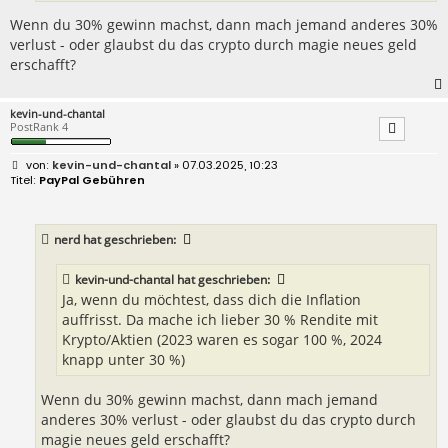
Wenn du 30% gewinn machst, dann mach jemand anderes 30%
verlust - oder glaubst du das crypto durch magie neues geld
erschafft?
kevin-und-chantal
PostRank 4
B
kevin-und-chantal
» 07.03.2025, 10:23
e
PayPal Gebühren
i
t
r
a
nerd
hat geschrieben:
g
kevin-und-chantal
hat geschrieben:
Ja, wenn du möchtest, dass dich die Inflation
auffrisst. Da mache ich lieber 30 % Rendite mit
Krypto/Aktien (2023 waren es sogar 100 %, 2024
knapp unter 30 %)
Wenn du 30% gewinn machst, dann mach jemand
anderes 30% verlust - oder glaubst du das crypto durch
magie neues geld erschafft?