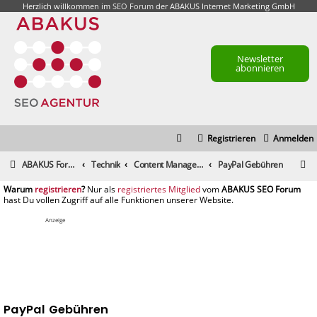
Herzlich willkommen im
SEO Forum
der ABAKUS Internet Marketing GmbH
Newsletter
abonnieren
Registrieren
Anmelden
S
ABAKUS Foren-Übersicht
Technik
Content Management Systeme, Blog- & Shopsysteme
PayPal Gebühren
u
registrieren
registriertes Mitglied
c
h
Anzeige
e
PayPal Gebühren