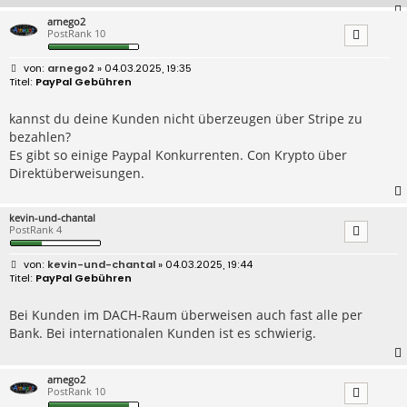
arnego2
PostRank 10
B
arnego2
» 04.03.2025, 19:35
e
PayPal Gebühren
i
t
r
kannst du deine Kunden nicht überzeugen über Stripe zu
a
bezahlen?
g
Es gibt so einige Paypal Konkurrenten. Con Krypto über
Direktüberweisungen.
kevin-und-chantal
PostRank 4
B
kevin-und-chantal
» 04.03.2025, 19:44
e
PayPal Gebühren
i
t
r
Bei Kunden im DACH-Raum überweisen auch fast alle per
a
Bank. Bei internationalen Kunden ist es schwierig.
g
arnego2
PostRank 10