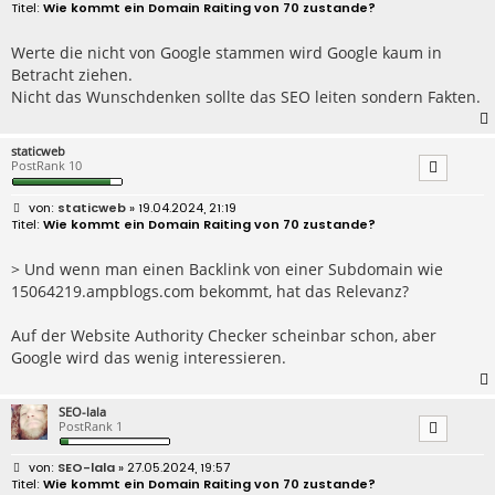
e
Wie kommt ein Domain Raiting von 70 zustande?
i
t
r
Werte die nicht von Google stammen wird Google kaum in
a
Betracht ziehen.
g
Nicht das Wunschdenken sollte das SEO leiten sondern Fakten.
staticweb
PostRank 10
B
staticweb
» 19.04.2024, 21:19
e
Wie kommt ein Domain Raiting von 70 zustande?
i
t
r
> Und wenn man einen Backlink von einer Subdomain wie
a
15064219.ampblogs.com bekommt, hat das Relevanz?
g
Auf der Website Authority Checker scheinbar schon, aber
Google wird das wenig interessieren.
SEO-lala
PostRank 1
B
SEO-lala
» 27.05.2024, 19:57
e
Wie kommt ein Domain Raiting von 70 zustande?