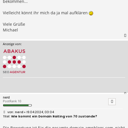
bekommen...
Vielleicht könnt ihr mich da ja mal aufklären
Viele Grüße
Michael
Anzeige von:
nerd
PostRank 10
B
nerd
» 19.04.2024, 03:04
e
Wie kommt ein Domain Raiting von 70 zustande?
i
t
r
Die Bewertung ist für die gesamte domain ampblogs.com, nicht