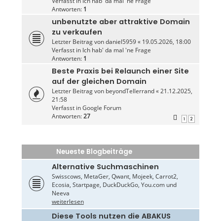
Verfasst in
Ich hab' da mal 'ne Frage
Antworten:
1
unbenutzte aber attraktive Domain
zu verkaufen
Letzter Beitrag von
daniel5959
«
19.05.2026, 18:00
Verfasst in
Ich hab' da mal 'ne Frage
Antworten:
1
Beste Praxis bei Relaunch einer Site
auf der gleichen Domain
Letzter Beitrag von
beyondTellerrand
«
21.12.2025,
21:58
Verfasst in
Google Forum
Antworten:
27
1
2
Neueste Blogbeiträge
Alternative Suchmaschinen
Swisscows, MetaGer, Qwant, Mojeek, Carrot2,
Ecosia, Startpage, DuckDuckGo, You.com und
Neeva
weiterlesen
Diese Tools nutzen die ABAKUS