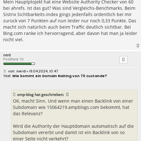
r
Mein Hauptptojekt hat eine Website Authority Checker von 60
a
bei ahrefs. Ist das gut? Was sind Vergleichs-Benchmarks. Beim
g
Sistrix Sichtbarkeits-Index gings jedenfalls ordentlich bei mir
zurück von 7 Punkten auf nun leider nur noch 0,33 Punkte. Das
macht sich natürlich auch beim Traffic deutlich sichtbar. Bei
Bing.com ranke ich hervorragend, aber davon hat man ja leider
nicht viel.
nerd
PostRank 10
B
nerd
» 19.04.2024, 10:47
e
Wie kommt ein Domain Raiting von 70 zustande?
i
t
r
a
omp-blog
hat geschrieben:
g
OK, macht Sinn. Und wenn man einen Backlink von einer
Subdomain wie 15064219.ampblogs.com bekommt, hat
das Relevanz?
Wird die Authority der Hauptdomain automatisch auf die
Subdomain vererbt und damit ist ein Backlink von so
einer Seite nicht verkehrt?