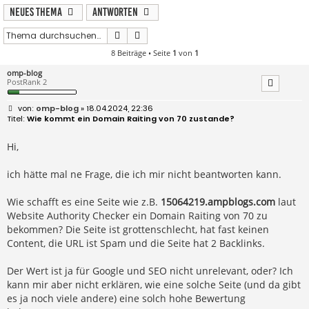
Neues Thema
Antworten
Suche
Erweiterte Suche
8 Beiträge • Seite
1
von
1
omp-blog
PostRank 2
B
omp-blog
» 18.04.2024, 22:36
e
Wie kommt ein Domain Raiting von 70 zustande?
i
t
r
Hi,
a
g
ich hätte mal ne Frage, die ich mir nicht beantworten kann.
Wie schafft es eine Seite wie z.B.
15064219.ampblogs.com
laut
Website Authority Checker ein Domain Raiting von 70 zu
bekommen? Die Seite ist grottenschlecht, hat fast keinen
Content, die URL ist Spam und die Seite hat 2 Backlinks.
Der Wert ist ja für Google und SEO nicht unrelevant, oder? Ich
kann mir aber nicht erklären, wie eine solche Seite (und da gibt
es ja noch viele andere) eine solch hohe Bewertung