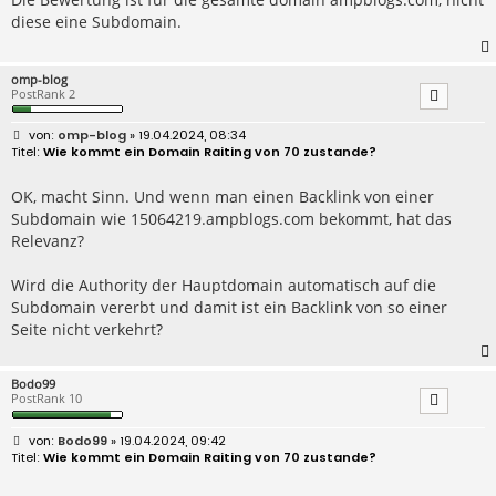
a
diese eine Subdomain.
g
omp-blog
PostRank 2
B
omp-blog
» 19.04.2024, 08:34
e
Wie kommt ein Domain Raiting von 70 zustande?
i
t
r
OK, macht Sinn. Und wenn man einen Backlink von einer
a
Subdomain wie 15064219.ampblogs.com bekommt, hat das
g
Relevanz?
Wird die Authority der Hauptdomain automatisch auf die
Subdomain vererbt und damit ist ein Backlink von so einer
Seite nicht verkehrt?
Bodo99
PostRank 10
B
Bodo99
» 19.04.2024, 09:42
e
Wie kommt ein Domain Raiting von 70 zustande?
i
t