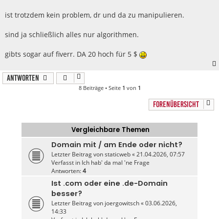
i
t
r
ist trotzdem kein problem, dr und da zu manipulieren.
a
g
sind ja schließlich alles nur algorithmen.
gibts sogar auf fiverr. DA 20 hoch für 5 $
Antworten
8 Beiträge • Seite
1
von
1
FORENÜBERSICHT
Vergleichbare Themen
Domain mit / am Ende oder nicht?
Letzter Beitrag von
staticweb
«
21.04.2026, 07:57
Verfasst in
Ich hab' da mal 'ne Frage
Antworten:
4
Ist .com oder eine .de-Domain
besser?
Letzter Beitrag von
joergowitsch
«
03.06.2026,
14:33