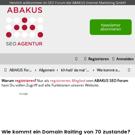
Herzlich willkommen im
SEO Forum
der ABAKUS Internet Marketing GmbH
Newsletter
abonnieren
Registrieren
Anmelden
S
ABAKUS Foren-Übersicht
Allgemein
Ich hab' da mal 'ne Frage
Wie kommt ein Domain Raiting von 70 zustande?
u
registrieren
registriertes Mitglied
c
h
Anzeige
e
Wie kommt ein Domain Raiting von 70 zustande?