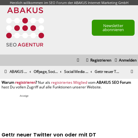
Herzlich willkommen im
SEO Forum
der ABAKUS Internet Marketing GmbH
Newsletter
abonnieren
Registrieren
Anmelden
S
ABAKUS Foren-Übersicht
Offpage, Social Media, Tools und andere Maßnahmen
Social Media & Content-Marketing
Gettr neuer Twitter von oder mit DT
u
registrieren
registriertes Mitglied
c
h
Anzeige
e
Gettr neuer Twitter von oder mit DT