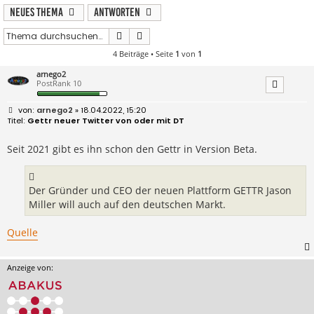
Neues Thema
Antworten
Suche
Erweiterte Suche
4 Beiträge • Seite
1
von
1
arnego2
PostRank 10
B
arnego2
» 18.04.2022, 15:20
e
Gettr neuer Twitter von oder mit DT
i
t
r
Seit 2021 gibt es ihn schon den Gettr in Version Beta.
a
g
Der Gründer und CEO der neuen Plattform GETTR Jason
Miller will auch auf den deutschen Markt.
Quelle
Anzeige von: