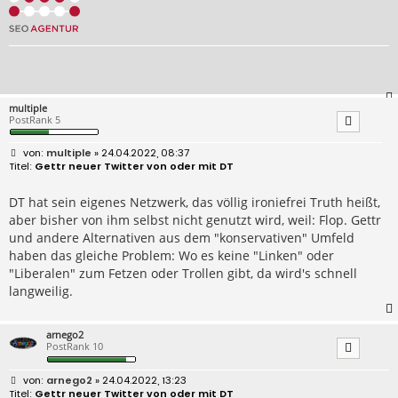
multiple
PostRank 5
B
multiple
» 24.04.2022, 08:37
e
Gettr neuer Twitter von oder mit DT
i
t
r
DT hat sein eigenes Netzwerk, das völlig ironiefrei Truth heißt,
a
aber bisher von ihm selbst nicht genutzt wird, weil: Flop. Gettr
g
und andere Alternativen aus dem "konservativen" Umfeld
haben das gleiche Problem: Wo es keine "Linken" oder
"Liberalen" zum Fetzen oder Trollen gibt, da wird's schnell
langweilig.
arnego2
PostRank 10
B
arnego2
» 24.04.2022, 13:23
e
Gettr neuer Twitter von oder mit DT