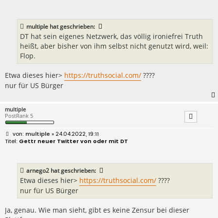
i
t
r
a
multiple
hat geschrieben:
g
DT hat sein eigenes Netzwerk, das völlig ironiefrei Truth
heißt, aber bisher von ihm selbst nicht genutzt wird, weil:
Flop.
Etwa dieses hier>
https://truthsocial.com/
????
nur für US Bürger
multiple
PostRank 5
B
multiple
» 24.04.2022, 19:11
e
Gettr neuer Twitter von oder mit DT
i
t
r
a
arnego2
hat geschrieben:
g
Etwa dieses hier>
https://truthsocial.com/
????
nur für US Bürger
Ja, genau. Wie man sieht, gibt es keine Zensur bei dieser