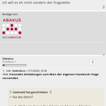
Ich will es eh nicht sondern der Fragsteller.
Anzeige von:
Mabakus
PostRank 1
B
Mabakus
» 17.11.2021, 12:16
e
Freunden Einladungen zum liken der eigenen Facebook-Page
i
versenden
t
r
a
g
staticweb
hat geschrieben:
> Na wo denn?