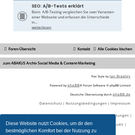
SEO: A/B-Tests erklärt
Beim A/B-Testing vergleichen Sie zwei Varianten
einer Webseite und erfassen die Unterschiede
in...
weiterlesen
Foren-Übersicht
Kontakt
Alle Cookies löschen
zum ABAKUS Archiv Social Media & Content-Marketing
Ian Bradley
Flat Style by
phpBB
Powered by
® Forum Software © phpBB Limited
phpBB.de
Deutsche Übersetzung durch
Datenschutz
Nutzungsbedingungen
Impressum
|
|
|
|
|
|
SEO Agentur
SEO Blog
SEO Online Tools
SEO Dienstleistungen
Diese Website nutzt Cookies, um dir den
|
|
|
|
SEO Workshops
SEO Beratung
Backlinks kaufen
SEO Audit
bestmöglichen Komfort bei der Nutzung zu
|
SEO Tools gratis
SEO-Konkurrenzanalyse