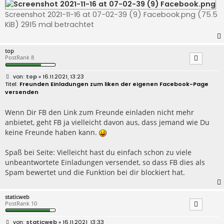
Screenshot 2021-11-16 at 07-02-39 (9) Facebook.png (75.5
KiB) 2915 mal betrachtet
top
PostRank 8
B
top
» 16.11.2021, 13:23
e
Freunden Einladungen zum liken der eigenen Facebook-Page
i
versenden
t
r
a
Wenn Dir FB den Link zum Freunde einladen nicht mehr
g
anbietet, geht FB ja vielleicht davon aus, dass jemand wie Du
keine Freunde haben kann.
Spaß bei Seite: Vielleicht hast du einfach schon zu viele
unbeantwortete Einladungen versendet, so dass FB dies als
Spam bewertet und die Funktion bei dir blockiert hat.
staticweb
PostRank 10
B
staticweb
» 16.11.2021, 13:33