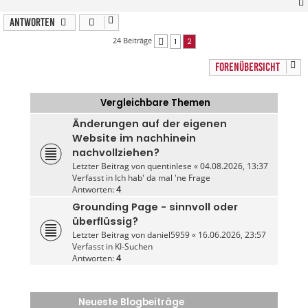
Antworten
24 Beiträge
1
2
Vorherige
FORENÜBERSICHT
Vergleichbare Themen
Änderungen auf der eigenen
Website im nachhinein
nachvollziehen?
Letzter Beitrag von
quentinlese
«
04.08.2026, 13:37
Verfasst in
Ich hab' da mal 'ne Frage
Antworten:
4
Grounding Page - sinnvoll oder
überflüssig?
Letzter Beitrag von
daniel5959
«
16.06.2026, 23:57
Verfasst in
KI-Suchen
Antworten:
4
Neueste Blogbeiträge