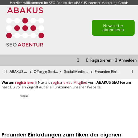
Herzlich willkommen im
SEO Forum
der ABAKUS Internet Marketing GmbH
Newsletter
abonnieren
Registrieren
Anmelden
S
ABAKUS Foren-Übersicht
Offpage, Social Media, Tools und andere Maßnahmen
Social Media & Content-Marketing
Freunden Einladungen zum liken der eigenen Facebook-Page versenden
u
registrieren
registriertes Mitglied
c
h
Anzeige
e
Freunden Einladungen zum liken der eigenen