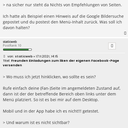
a
> na sicher nur steht da Nichts von Empfehlungen von Seiten.
g
Ich hatte als Beispiel einen Hinweis auf die Google Bildersuche
gepostet und du postest den Menü-Inhalt zurück. Was soll ich
davon halten?
staticweb
PostRank 10
B
staticweb
» 17.11.2021, 14:15
e
Freunden Einladungen zum liken der eigenen Facebook-Page
i
versenden
t
r
a
> Wo muss ich jetzt hinklicken, wo sollte es sein?
g
Rufe einfach deine (Fan-)Seite im angemeldeten Zustand auf,
dann ist der der betreffende Bereich oben links unter dem
Menü platziert. So ist es bei mir auf dem Desktop.
Mobil und in der App habe ich es nicht!!! getestet.
> Und warum ist es nicht sichtbar?