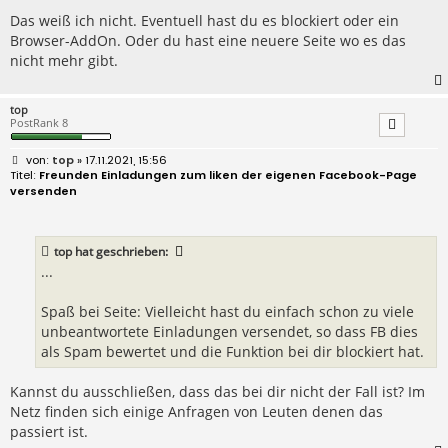
Das weiß ich nicht. Eventuell hast du es blockiert oder ein
Browser-AddOn. Oder du hast eine neuere Seite wo es das
nicht mehr gibt.
top
PostRank 8
B
top
» 17.11.2021, 15:56
e
Freunden Einladungen zum liken der eigenen Facebook-Page
i
versenden
t
r
a
g
top
hat geschrieben:
...
Spaß bei Seite: Vielleicht hast du einfach schon zu viele
unbeantwortete Einladungen versendet, so dass FB dies
als Spam bewertet und die Funktion bei dir blockiert hat.
Kannst du ausschließen, dass das bei dir nicht der Fall ist? Im
Netz finden sich einige Anfragen von Leuten denen das
passiert ist.