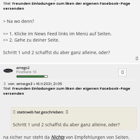
e
Freunden Einladungen zum liken der eigenen Facebook-Page
i
versenden
t
r
a
> Na wo denn?
g
>> 1. Klicke im News Feed links im Menü auf Seiten.
>> 2. Gehe zu deiner Seite.
Schritt 1 und 2 schaffst du aber ganz alleine, oder?
arnego2
PostRank 10
B
arnego2
» 16.11.2021, 21:05
e
Freunden Einladungen zum liken der eigenen Facebook-Page
i
versenden
t
r
a
g
staticweb
hat geschrieben:
Schritt 1 und 2 schaffst du aber ganz alleine, oder?
na sicher nur steht da
Nichts
von Empfehlungen von Seiten.