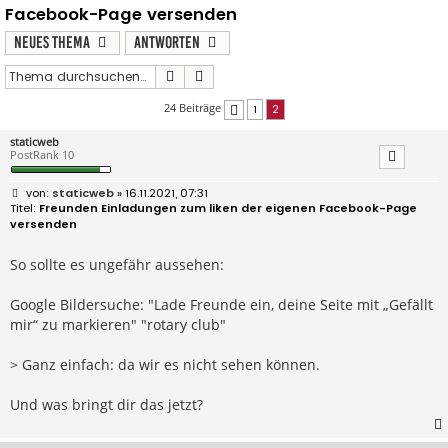
Facebook-Page versenden
Neues Thema
Antworten
Suche
Erweiterte Suche
24 Beiträge
1
2
Vorherige
staticweb
PostRank 10
B
staticweb
» 16.11.2021, 07:31
e
Freunden Einladungen zum liken der eigenen Facebook-Page
i
versenden
t
r
a
So sollte es ungefähr aussehen:
g
Google Bildersuche: "Lade Freunde ein, deine Seite mit „Gefällt
mir“ zu markieren" "rotary club"
> Ganz einfach: da wir es nicht sehen können.
Und was bringt dir das jetzt?