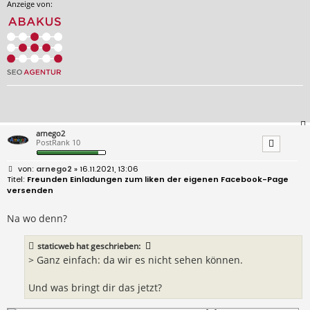
Anzeige von:
arnego2
PostRank 10
B
arnego2
» 16.11.2021, 13:06
e
Freunden Einladungen zum liken der eigenen Facebook-Page
i
versenden
t
r
a
Na wo denn?
g
staticweb
hat geschrieben:
> Ganz einfach: da wir es nicht sehen können.
Und was bringt dir das jetzt?