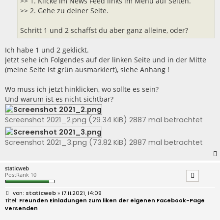
>> 1. Klicke im News Feed links im Menü auf Seiten.
>> 2. Gehe zu deiner Seite.
Schritt 1 und 2 schaffst du aber ganz alleine, oder?
Ich habe 1 und 2 geklickt.
Jetzt sehe ich Folgendes auf der linken Seite und in der Mitte
(meine Seite ist grün ausmarkiert), siehe Anhang !
Wo muss ich jetzt hinklicken, wo sollte es sein?
Und warum ist es nicht sichtbar?
Screenshot 2021_2.png (29.34 KiB) 2887 mal betrachtet
Screenshot 2021_3.png (73.82 KiB) 2887 mal betrachtet
staticweb
PostRank 10
B
staticweb
» 17.11.2021, 14:09
e
Freunden Einladungen zum liken der eigenen Facebook-Page
i
versenden
t
r