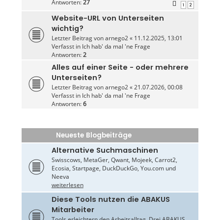
Antworten:
27
1
2
Website-URL von Unterseiten
wichtig?
Letzter Beitrag von
arnego2
«
11.12.2025, 13:01
Verfasst in
Ich hab' da mal 'ne Frage
Antworten:
2
Alles auf einer Seite - oder mehrere
Unterseiten?
Letzter Beitrag von
arnego2
«
21.07.2026, 00:08
Verfasst in
Ich hab' da mal 'ne Frage
Antworten:
6
Neueste Blogbeiträge
Alternative Suchmaschinen
Swisscows, MetaGer, Qwant, Mojeek, Carrot2,
Ecosia, Startpage, DuckDuckGo, You.com und
Neeva
weiterlesen
Diese Tools nutzen die ABAKUS
Mitarbeiter
Tools erleichtern den Arbeitsalltag. Drei ABAKUS