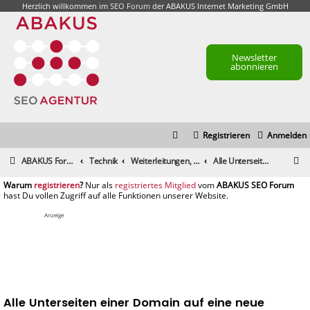
Herzlich willkommen im
SEO Forum
der ABAKUS Internet Marketing GmbH
Newsletter
abonnieren
Registrieren
Anmelden
S
ABAKUS Foren-Übersicht
Technik
Weiterleitungen, mod_rewrite, htaccess und alles zu Robots
Alle Unterseiten einer Domain auf eine neue Domain-Startseite weiterleiten
u
registrieren
registriertes Mitglied
c
h
Anzeige
e
Alle Unterseiten einer Domain auf eine neue