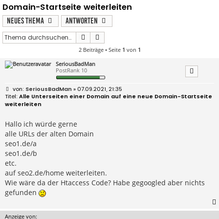
Domain-Startseite weiterleiten
Neues Thema
Antworten
Suche
Erweiterte Suche
2 Beiträge • Seite
1
von
1
SeriousBadMan
PostRank 10
B
SeriousBadMan
» 07.09.2021, 21:35
e
Alle Unterseiten einer Domain auf eine neue Domain-Startseite
i
weiterleiten
t
r
a
Hallo ich würde gerne
g
alle URLs der alten Domain
seo1.de/a
seo1.de/b
etc.
auf seo2.de/home weiterleiten.
Wie wäre da der Htaccess Code? Habe gegoogled aber nichts
gefunden
Anzeige von: