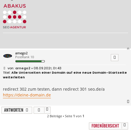
arnego2
PostRank 10
B
arnego2
» 08.09.2021, 01:43
e
Alle Unterseiten einer Domain auf eine neue Domain-Startseite
i
weiterleiten
t
r
a
redirect 302 zum testen, dann redirect 301 seo.de/a
g
https://deine-domain.de
Antworten
2 Beiträge • Seite
1
von
1
FORENÜBERSICHT