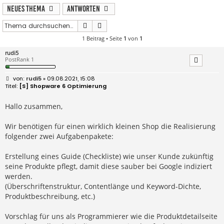
Neues Thema
Antworten
Suche
Erweiterte Suche
1 Beitrag • Seite
1
von
1
rudi5
PostRank 1
B
rudi5
» 09.08.2021, 15:08
e
[S] Shopware 6 Optimierung
i
t
r
Hallo zusammen,
a
g
Wir benötigen für einen wirklich kleinen Shop die Realisierung
folgender zwei Aufgabenpakete:
Erstellung eines Guide (Checkliste) wie unser Kunde zukünftig
seine Produkte pflegt, damit diese sauber bei Google indiziert
werden.
(Überschriftenstruktur, Contentlänge und Keyword-Dichte,
Produktbeschreibung, etc.)
Vorschlag für uns als Programmierer wie die Produktdetailseite