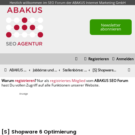
Herzlich willkommen im
SEO Forum
der ABAKUS Internet Marketing GmbH
Newsletter
abonnieren
Registrieren
Anmelden
S
ABAKUS Foren-Übersicht
Jobbörse und Marktplatz
Stellenbörse: Stellenangebote und -gesuche
[S] Shopware 6 Optimierung
u
registrieren
registriertes Mitglied
c
h
Anzeige
e
[S] Shopware 6 Optimierung