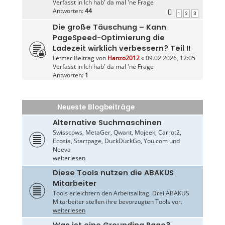
Verfasst in
Ich hab' da mal 'ne Frage
Antworten:
44
1
2
3
Die große Täuschung – Kann
PageSpeed-Optimierung die
Ladezeit wirklich verbessern? Teil II
Letzter Beitrag von
Hanzo2012
«
09.02.2026, 12:05
Verfasst in
Ich hab' da mal 'ne Frage
Antworten:
1
Neueste Blogbeiträge
Alternative Suchmaschinen
Swisscows, MetaGer, Qwant, Mojeek, Carrot2,
Ecosia, Startpage, DuckDuckGo, You.com und
Neeva
weiterlesen
Diese Tools nutzen die ABAKUS
Mitarbeiter
Tools erleichtern den Arbeitsalltag. Drei ABAKUS
Mitarbeiter stellen ihre bevorzugten Tools vor.
weiterlesen
Was ist eine Grounding Page?