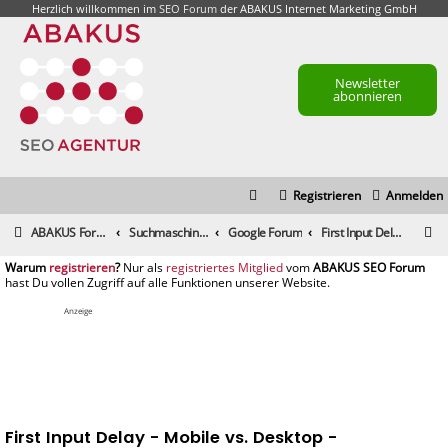
Herzlich willkommen im
SEO Forum
der ABAKUS Internet Marketing GmbH
Newsletter
abonnieren
Registrieren
Anmelden
S
ABAKUS Foren-Übersicht
Suchmaschinenmarketing (SEM) / Suchmaschinenoptimierung (SEO)
Google Forum
First Input Delay - Mobile vs. Desktop - Riesenunterschiede!
u
registrieren
registriertes Mitglied
c
h
Anzeige
e
First Input Delay - Mobile vs. Desktop -