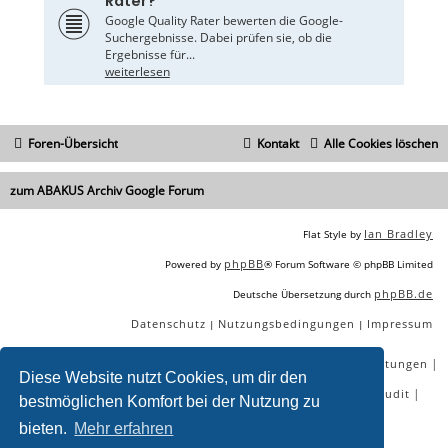
Rater?
Google Quality Rater bewerten die Google-
Suchergebnisse. Dabei prüfen sie, ob die
Ergebnisse für...
weiterlesen
Foren-Übersicht
Kontakt
Alle Cookies löschen
zum ABAKUS Archiv Google Forum
Ian Bradley
Flat Style by
phpBB
Powered by
® Forum Software © phpBB Limited
phpBB.de
Deutsche Übersetzung durch
Datenschutz
Nutzungsbedingungen
Impressum
|
|
|
|
|
|
SEO Agentur
SEO Blog
SEO Online Tools
SEO Dienstleistungen
Diese Website nutzt Cookies, um dir den
|
|
|
|
SEO Workshops
SEO Beratung
Backlinks kaufen
SEO Audit
bestmöglichen Komfort bei der Nutzung zu
|
SEO Tools gratis
SEO-Konkurrenzanalyse
bieten.
Mehr erfahren