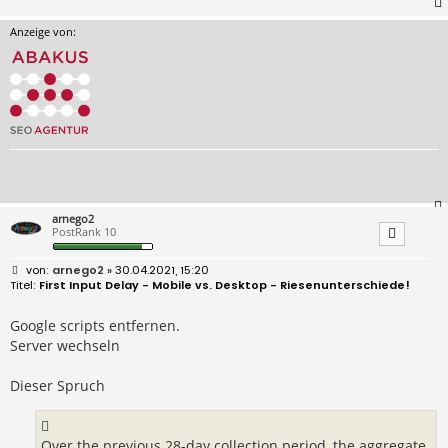
Anzeige von:
arnego2
PostRank 10
B
arnego2
» 30.04.2021, 15:20
e
First Input Delay - Mobile vs. Desktop - Riesenunterschiede!
i
t
r
Google scripts entfernen.
a
Server wechseln
g
Dieser Spruch
Over the previous 28-day collection period, the aggregate