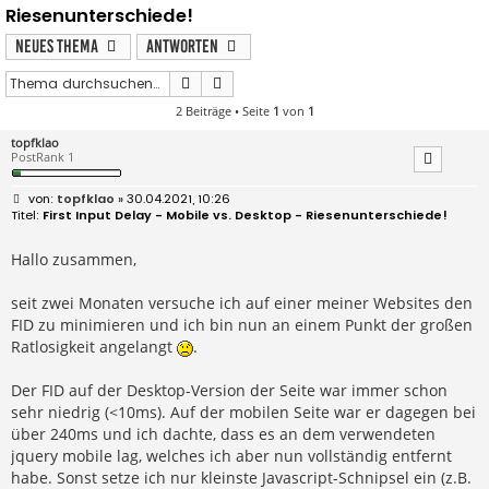
Riesenunterschiede!
Neues Thema
Antworten
Suche
Erweiterte Suche
2 Beiträge • Seite
1
von
1
topfklao
PostRank 1
B
topfklao
» 30.04.2021, 10:26
e
First Input Delay - Mobile vs. Desktop - Riesenunterschiede!
i
t
r
Hallo zusammen,
a
g
seit zwei Monaten versuche ich auf einer meiner Websites den
FID zu minimieren und ich bin nun an einem Punkt der großen
Ratlosigkeit angelangt
.
Der FID auf der Desktop-Version der Seite war immer schon
sehr niedrig (<10ms). Auf der mobilen Seite war er dagegen bei
über 240ms und ich dachte, dass es an dem verwendeten
jquery mobile lag, welches ich aber nun vollständig entfernt
habe. Sonst setze ich nur kleinste Javascript-Schnipsel ein (z.B.