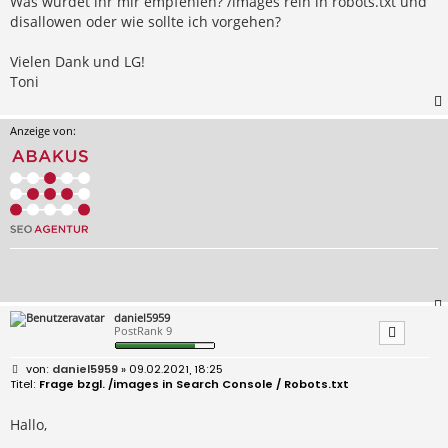
Was würdet ihr mir empfehlen? /images rein in robots.txt und
disallowen oder wie sollte ich vorgehen?
Vielen Dank und LG!
Toni
Anzeige von:
daniel5959
PostRank 9
B
daniel5959
» 09.02.2021, 18:25
e
Frage bzgl. /images in Search Console / Robots.txt
i
t
r
Hallo,
a
g