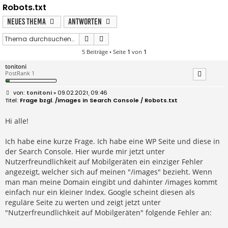
Robots.txt
Neues Thema
Antworten
Suche
Erweiterte Suche
5 Beiträge • Seite
1
von
1
tonitoni
PostRank 1
B
tonitoni
» 09.02.2021, 09:46
e
Frage bzgl. /images in Search Console / Robots.txt
i
t
r
Hi alle!
a
g
Ich habe eine kurze Frage. Ich habe eine WP Seite und diese in
der Search Console. Hier wurde mir jetzt unter
Nutzerfreundlichkeit auf Mobilgeräten ein einziger Fehler
angezeigt, welcher sich auf meinen "/images" bezieht. Wenn
man man meine Domain eingibt und dahinter /images kommt
einfach nur ein kleiner Index. Google scheint diesen als
reguläre Seite zu werten und zeigt jetzt unter
"Nutzerfreundlichkeit auf Mobilgeräten" folgende Fehler an: