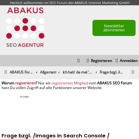
Herzlich willkommen im
SEO Forum
der ABAKUS Internet Marketing GmbH
Newsletter
abonnieren
Registrieren
Anmelden
S
ABAKUS Foren-Übersicht
Allgemein
Ich hab' da mal 'ne Frage
Frage bzgl. /images in Search Console / Robots.txt
u
registrieren
registriertes Mitglied
c
h
Anzeige
e
Frage bzgl. /images in Search Console /