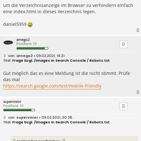
um die Verzeichnisanzeige im Browser zu verhindern einfach
eine index.html in dieses Verzeichnis legen.
daniel5959
arnego2
PostRank 10
B
arnego2
» 09.02.2021, 19:21
e
Frage bzgl. /images in Search Console / Robots.txt
i
t
r
Gut möglich das es eine Meldung ist die nicht stimmt. Prüfe
a
das mal
g
https://search.google.com/test/mobile-friendly
supervisior
PostRank 10
B
supervisior
» 09.02.2021, 20:38
e
Frage bzgl. /images in Search Console / Robots.txt
i
t
r
a