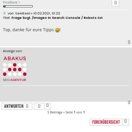
PostRank 1
B
tonitoni
» 10.02.2021, 10:22
e
Frage bzgl. /images in Search Console / Robots.txt
i
t
r
Top, danke für eure Tipps
!
a
g
Anzeige von:
Antworten
5 Beiträge • Seite
1
von
1
FORENÜBERSICHT