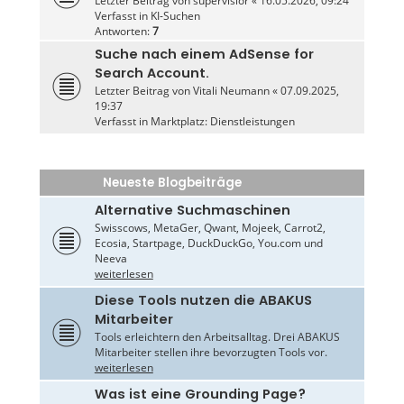
Letzter Beitrag von
supervisior
«
16.05.2026, 09:24
Verfasst in
KI-Suchen
Antworten:
7
Suche nach einem AdSense for
Search Account.
Letzter Beitrag von
Vitali Neumann
«
07.09.2025,
19:37
Verfasst in
Marktplatz: Dienstleistungen
Neueste Blogbeiträge
Alternative Suchmaschinen
Swisscows, MetaGer, Qwant, Mojeek, Carrot2,
Ecosia, Startpage, DuckDuckGo, You.com und
Neeva
weiterlesen
Diese Tools nutzen die ABAKUS
Mitarbeiter
Tools erleichtern den Arbeitsalltag. Drei ABAKUS
Mitarbeiter stellen ihre bevorzugten Tools vor.
weiterlesen
Was ist eine Grounding Page?