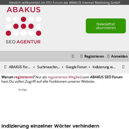
Herzlich willkommen im
SEO Forum
der ABAKUS Internet Marketing GmbH
Newsletter
abonnieren
Registrieren
Anmelden
S
ABAKUS Foren-Übersicht
Suchmaschinenmarketing (SEM) / Suchmaschinenoptimierung (SEO)
Google Forum
Indizierung einzelner Wörter verhindern
u
registrieren
registriertes Mitglied
c
h
Anzeige
e
Indizierung einzelner Wörter verhindern