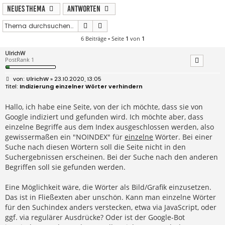
Neues Thema
Antworten
Suche
Erweiterte Suche
6 Beiträge • Seite
1
von
1
UlrichW
PostRank 1
B
UlrichW
» 23.10.2020, 13:05
e
Indizierung einzelner Wörter verhindern
i
t
r
Hallo, ich habe eine Seite, von der ich möchte, dass sie von
a
Google indiziert und gefunden wird. Ich möchte aber, dass
g
einzelne Begriffe aus dem Index ausgeschlossen werden, also
gewissermaßen ein "NOINDEX" für
einzelne
Wörter. Bei einer
Suche nach diesen Wörtern soll die Seite nicht in den
Suchergebnissen erscheinen. Bei der Suche nach den anderen
Begriffen soll sie gefunden werden.
Eine Möglichkeit wäre, die Wörter als Bild/Grafik einzusetzen.
Das ist in Fließexten aber unschön. Kann man einzelne Wörter
für den Suchindex anders verstecken, etwa via JavaScript, oder
ggf. via regulärer Ausdrücke? Oder ist der Google-Bot