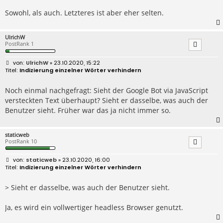
Sowohl, als auch. Letzteres ist aber eher selten.
UlrichW
PostRank 1
B
UlrichW
» 23.10.2020, 15:22
e
Indizierung einzelner Wörter verhindern
i
t
r
Noch einmal nachgefragt: Sieht der Google Bot via JavaScript
a
versteckten Text überhaupt? Sieht er dasselbe, was auch der
g
Benutzer sieht. Früher war das ja nicht immer so.
staticweb
PostRank 10
B
staticweb
» 23.10.2020, 16:00
e
Indizierung einzelner Wörter verhindern
i
t
r
> Sieht er dasselbe, was auch der Benutzer sieht.
a
g
Ja, es wird ein vollwertiger headless Browser genutzt.