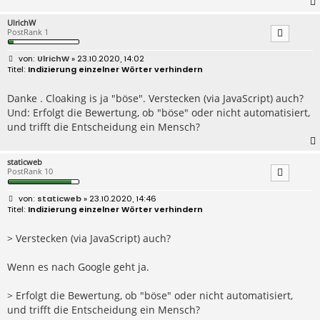
UlrichW
PostRank 1
B
UlrichW
» 23.10.2020, 14:02
e
Indizierung einzelner Wörter verhindern
i
t
r
Danke . Cloaking is ja "böse". Verstecken (via JavaScript) auch?
a
Und: Erfolgt die Bewertung, ob "böse" oder nicht automatisiert,
g
und trifft die Entscheidung ein Mensch?
staticweb
PostRank 10
B
staticweb
» 23.10.2020, 14:46
e
Indizierung einzelner Wörter verhindern
i
t
r
> Verstecken (via JavaScript) auch?
a
g
Wenn es nach Google geht ja.
> Erfolgt die Bewertung, ob "böse" oder nicht automatisiert,
und trifft die Entscheidung ein Mensch?