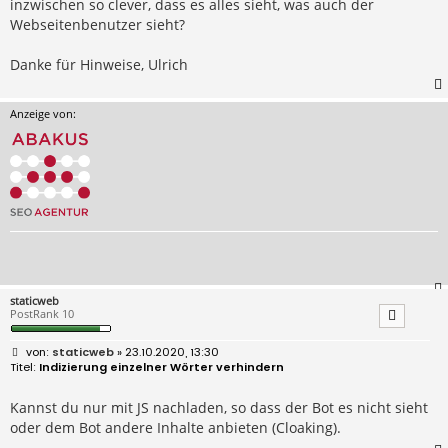
inzwischen so clever, dass es alles sieht, was auch der
Webseitenbenutzer sieht?
Danke für Hinweise, Ulrich
Anzeige von:
staticweb
PostRank 10
B
staticweb
» 23.10.2020, 13:30
e
Indizierung einzelner Wörter verhindern
i
t
r
Kannst du nur mit JS nachladen, so dass der Bot es nicht sieht
a
oder dem Bot andere Inhalte anbieten (Cloaking).
g