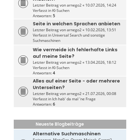
Letzter Beitrag von
arnego2
«
10.07.2026, 14:24
Verfasst in
KI-Suchen
Antworten:
5
Seite in welchen Sprachen anbieten
Letzter Beitrag von
arnego2
«
10.02.2026, 13:51
Verfasst in
Universal Search und sonstige
Suchmaschinen
Wie vermeide ich fehlerhafte Links
auf meine Seite?
Letzter Beitrag von
arnego2
«
13.04.2026, 18:12
Verfasst in
KI-Suchen
Antworten:
4
Alles auf einer Seite - oder mehrere
Unterseiten?
Letzter Beitrag von
arnego2
«
21.07.2026, 00:08
Verfasst in
Ich hab' da mal 'ne Frage
Antworten:
6
Neueste Blogbeiträge
Alternative Suchmaschinen
Swisscows, MetaGer, Qwant, Mojeek, Carrot2,