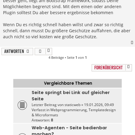
besser geht, liegt am Bootstrap Framework, sodass Deine
Möglichkeiten begrenzt sind. Mit dem einen oder anderen
Plugin solltest Du aber bessere ergebnisse bekommen
Wenn Du es richtig schnell haben willst und zwar so richtig
schnell, dann musst Du größere Geschütze auffahren, die aber
auch nicht so viel kosten wie große Geschütze.
Antworten
4 Beiträge • Seite
1
von
1
FORENÜBERSICHT
Vergleichbare Themen
Seite springt bei Link auf gleicher
Seite
Letzter Beitrag von
staticweb
«
19.01.2026, 09:49
Verfasst in
Webprogrammierung, Templatedesign
& Microformats
Antworten:
8
Web-Agenten - Seite bedienbar
machen?