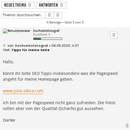
Neues Thema
Antworten
Suche
Erweiterte Suche
4 Beiträge • Seite
1
von
1
hochzeitsfotograf
PostRank 3
B
hochzeitsfotograf
» 06.05.2020, 11:37
e
Tipps für meine Seite
i
t
r
Hallo,
a
g
könnt ihr bitte SEO Tipps insbesondere was die Pagespeed
angeht für meine Homepage geben.
www.julia-sikira.com
Ich bin mit der Pagespeed nicht ganz zufrieden. Die Fotos
sollen aber von der Qualität (Schärfe) gut aussehen.
Danke