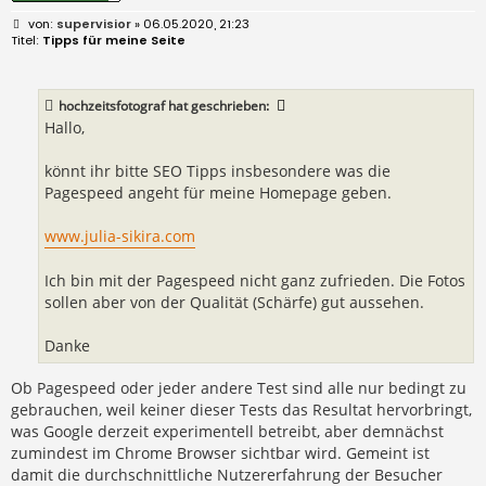
B
supervisior
» 06.05.2020, 21:23
e
Tipps für meine Seite
i
t
r
a
hochzeitsfotograf
hat geschrieben:
g
Hallo,
könnt ihr bitte SEO Tipps insbesondere was die
Pagespeed angeht für meine Homepage geben.
www.julia-sikira.com
Ich bin mit der Pagespeed nicht ganz zufrieden. Die Fotos
sollen aber von der Qualität (Schärfe) gut aussehen.
Danke
Ob Pagespeed oder jeder andere Test sind alle nur bedingt zu
gebrauchen, weil keiner dieser Tests das Resultat hervorbringt,
was Google derzeit experimentell betreibt, aber demnächst
zumindest im Chrome Browser sichtbar wird. Gemeint ist
damit die durchschnittliche Nutzererfahrung der Besucher