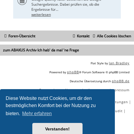
Suchergebnisse. Dabei prüfen sie, ob die
Ergebnisse für...
weiterlesen
Foren-Übersicht
Kontakt
Alle Cookies löschen
zum ABAKUS Archiv Ich hab' da mal 'ne Frage
Ian Bradley
Flat Style by
phpBB
Powered by
® Forum Software © phpBB Limited
phpBB.de
Deutsche Übersetzung durch
Datenschutz
Nutzungsbedingungen
Impressum
|
|
Diese Website nutzt Cookies, um dir den
|
|
|
|
SEO Agentur
SEO Blog
SEO Online Tools
SEO Dienstleistungen
bestmöglichen Komfort bei der Nutzung zu
|
|
|
|
SEO Workshops
SEO Beratung
Backlinks kaufen
SEO Audit
bieten.
Mehr erfahren
|
SEO Tools gratis
SEO-Konkurrenzanalyse
Verstanden!