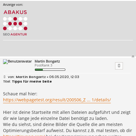
Anzeige von:
Martin Bongartz
PostRank 3
B
Martin Bongartz
» 06.05.2020, 12:03
e
Tipps für meine Seite
i
t
r
Schaue mal hier:
a
https://webpagetest.org/result/200506_Z ... 1/details/
g
Hier ist deine Startseite mit allen Dateien aufgeführt und zeigt
dir wie lange jede einzelne Datei benötigt zu laden.
Wie du siehst, sind deine Bilder die Quelle die am meisten
Optimierungsbedarf aufweist. Du kannst z.B. mal testen, ob dir