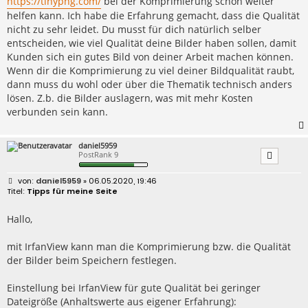
https://tinypng.com/
bei der Komprimierung schon weiter
helfen kann. Ich habe die Erfahrung gemacht, dass die Qualität
nicht zu sehr leidet. Du musst für dich natürlich selber
entscheiden, wie viel Qualität deine Bilder haben sollen, damit
Kunden sich ein gutes Bild von deiner Arbeit machen können.
Wenn dir die Komprimierung zu viel deiner Bildqualität raubt,
dann muss du wohl oder über die Thematik technisch anders
lösen. Z.b. die Bilder auslagern, was mit mehr Kosten
verbunden sein kann.
daniel5959
PostRank 9
B
daniel5959
» 06.05.2020, 19:46
e
Tipps für meine Seite
i
t
r
Hallo,
a
g
mit IrfanView kann man die Komprimierung bzw. die Qualität
der Bilder beim Speichern festlegen.
Einstellung bei IrfanView für gute Qualität bei geringer
Dateigröße (Anhaltswerte aus eigener Erfahrung):