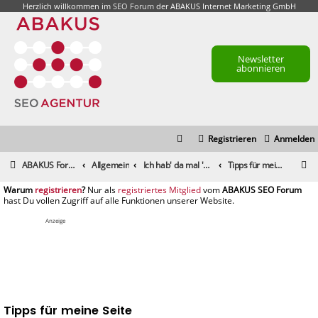
Herzlich willkommen im
SEO Forum
der ABAKUS Internet Marketing GmbH
Newsletter
abonnieren
Registrieren
Anmelden
S
ABAKUS Foren-Übersicht
Allgemein
Ich hab' da mal 'ne Frage
Tipps für meine Seite
u
registrieren
registriertes Mitglied
c
h
Anzeige
e
Tipps für meine Seite