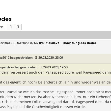
odes
Suche
Erweiterte Suche
rvisior
» 30.03.2020, 07:56
Yieldlove - Einbindung des Codes
zo2012
hat geschrieben:
29.03.2020, 23:09
supervisior
hat geschrieben:
29.03.2020, 19:53
ndern verbessert auch den Pagespeed Score, weil Pagespeed dann
t das eigentlich noch? Da ändert sich ja hin und wieder was an d
eu, zumal so wie ich das mache, Pagespeed immer noch nicht merkt
mit dem Nicht merken, ist aber Nebensache, bzw. nur ein Nebeneff
 richte ich meinen Fokus vorwiegend darauf. Pagespeed dient da n
dass Pagespeed die Geschwindigkeit messen würde.