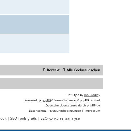
Kontakt
Alle Cookies löschen
Flat Style by
Ian Bradley
Powered by
phpBB
® Forum Software © phpBB Limited
Deutsche Übersetzung durch
phpBB.de
Datenschutz
|
Nutzungsbedingungen
|
Impressum
udit
|
SEO Tools gratis
|
SEO-Konkurrenzanalyse