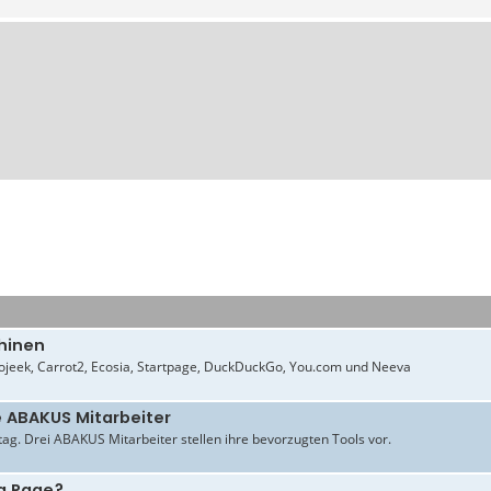
hinen
jeek, Carrot2, Ecosia, Startpage, DuckDuckGo, You.com und Neeva
e ABAKUS Mitarbeiter
ltag. Drei ABAKUS Mitarbeiter stellen ihre bevorzugten Tools vor.
g Page?