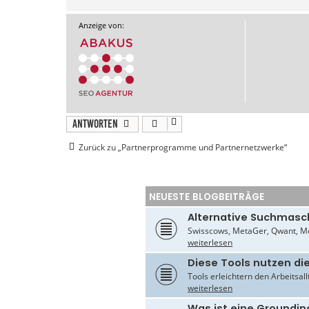
Anzeige von:
Antworten
Zurück zu „Partnerprogramme und Partnernetzwerke“
NEUESTE BLOGBEITRÄGE
Alternative Suchmasc
Swisscows, MetaGer, Qwant, Mo
weiterlesen
Diese Tools nutzen di
Tools erleichtern den Arbeitsal
weiterlesen
Was ist eine Groundin