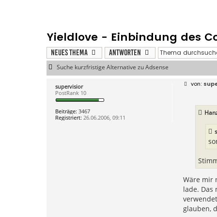
Yieldlove - Einbindung des C
Neues Thema
Antworten
Suche kurzfristige Alternative zu Adsense
B
supe
supervisior
e
PostRank 10
i
t
r
Beiträge:
3467
Han
a
Registriert:
26.06.2006, 09:11
g
so
Stimm
Wäre mir n
lade. Das 
verwendet,
glauben, 