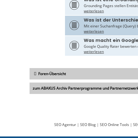
Grounding Pages stellen Entität
weiterlesen
Was ist der Untersch
Mit einer Suchanfrage (Query) 
weiterlesen
Was macht ein Google
Google Quality Rater bewerten d
weiterlesen
Foren-Übersicht
zum ABAKUS Archiv Partnerprogramme und Partnernetzwer
SEO Agentur
|
SEO Blog
|
SEO Online Tools
|
SE