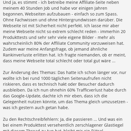
Und ja, es stimmt - ich betreibe meine Affiliate-Seite neben
meinem 40 Stunden Job und habe vor einigen Jahren
begonnen, Webseiten aufzubauen - einfach so zum Spass.
Ohne Fachwissen und ohne Hintergrundwissen darüber. Die
Webseite ist mit Sicherheit nicht perfekt. Ich lasse mir aber
meine Webseite nicht so extrem schlecht reden - immerhin 20
Produkttests und sehr sehr viele eigene Bilder - mehr als
wahrscheinlich 80% der Affiliate Community vorzuweisen hat.
Zudem war meine Anfangsfrage, ob jemand ähnliche
Rankinverluste erlitten hat. Ich fragte niemanden, ob er meint,
dass meine Webseite total schlecht oder total gut wäre ...
Zur Änderung des Themas: Das hatte ich schon länger vor, nur
wollte ich bei rund 1000 täglichen Seitenaufrufen nicht
riskieren, dass es technisch hakt oder Besucher dadurch
ausbleiben. Da ich nun ohnehin 60% Trafficverlust habe durch
das Google-Update, dachte ich mir eben, dass ich die
Gelegenheit nutzen könnte, um das Thema gleich umzusetzen -
was ich gestern auch getan habe.
Zu den Rechtschreibfehlern: Ja, die passieren ... Und was ein
bei einem Produkttest versehentlich zerschlagener Glastiegel
mit diesem Thread zu tun hat, bleibt mir ein Rätsel ...