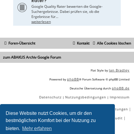
Rater?
Google Quality Rater bewerten die Google-
Suchergebnisse. Dabei prüfen sie, ob die
Ergebnisse für...
weiterlesen
Foren-Übersicht
Kontakt
Alle Cookies löschen
zum ABAKUS Archiv Google Forum
Ian Bradley
Flat Style by
phpBB
Powered by
® Forum Software © phpBB Limited
phpBB.de
Deutsche Übersetzung durch
Datenschutz
Nutzungsbedingungen
Impressum
|
|
|
|
|
|
SEO Agentur
SEO Blog
SEO Online Tools
SEO Dienstleistungen
Diese Website nutzt Cookies, um dir den
|
|
|
|
SEO Workshops
SEO Beratung
Backlinks kaufen
SEO Audit
bestmöglichen Komfort bei der Nutzung zu
|
SEO Tools gratis
SEO-Konkurrenzanalyse
bieten.
Mehr erfahren