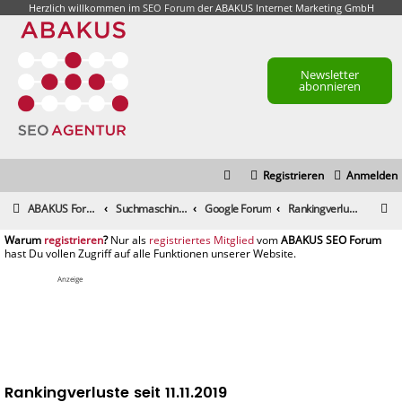
Herzlich willkommen im
SEO Forum
der ABAKUS Internet Marketing GmbH
Newsletter
abonnieren
Registrieren
Anmelden
S
ABAKUS Foren-Übersicht
Suchmaschinenmarketing (SEM) / Suchmaschinenoptimierung (SEO)
Google Forum
Rankingverluste seit 11.11.2019
u
registrieren
registriertes Mitglied
c
h
Anzeige
e
Rankingverluste seit 11.11.2019