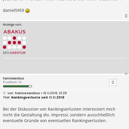
daniel5959
Anzeige von:
hanneswobus
PostRank 10
B
hanneswobus
» 15.11.2019, 13:29
e
Rankingverluste seit 11.11.2019
i
t
r
Bei der Diskussion von Rankingverlusten interessiert mich
a
nicht die Gestaltung div. Impressi, sondern ausschließlich
g
eventuelle Gründe von eventuellen Rankingverlusten.