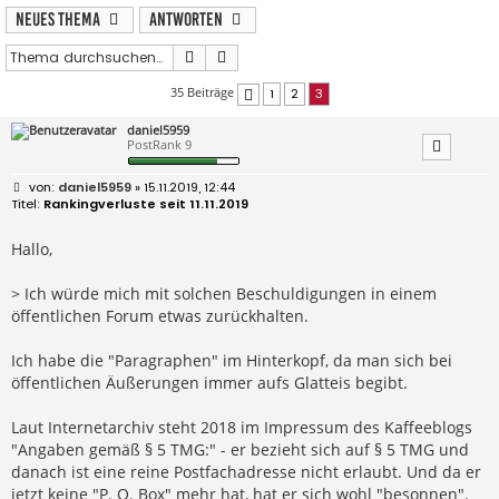
Neues Thema
Antworten
Suche
Erweiterte Suche
35 Beiträge
1
2
3
Vorherige
daniel5959
PostRank 9
B
daniel5959
» 15.11.2019, 12:44
e
Rankingverluste seit 11.11.2019
i
t
r
Hallo,
a
g
> Ich würde mich mit solchen Beschuldigungen in einem
öffentlichen Forum etwas zurückhalten.
Ich habe die "Paragraphen" im Hinterkopf, da man sich bei
öffentlichen Äußerungen immer aufs Glatteis begibt.
Laut Internetarchiv steht 2018 im Impressum des Kaffeeblogs
"Angaben gemäß § 5 TMG:" - er bezieht sich auf § 5 TMG und
danach ist eine reine Postfachadresse nicht erlaubt. Und da er
jetzt keine "P. O. Box" mehr hat, hat er sich wohl "besonnen".