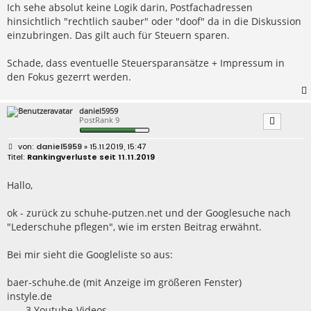
Ich sehe absolut keine Logik darin, Postfachadressen
hinsichtlich "rechtlich sauber" oder "doof" da in die Diskussion
einzubringen. Das gilt auch für Steuern sparen.
Schade, dass eventuelle Steuersparansätze + Impressum in
den Fokus gezerrt werden.
daniel5959
PostRank 9
B
daniel5959
» 15.11.2019, 15:47
e
Rankingverluste seit 11.11.2019
i
t
r
Hallo,
a
g
ok - zurück zu schuhe-putzen.net und der Googlesuche nach
"Lederschuhe pflegen", wie im ersten Beitrag erwähnt.
Bei mir sieht die Googleliste so aus:
baer-schuhe.de (mit Anzeige im größeren Fenster)
instyle.de
- - - 3 Youtube-Videos - - -