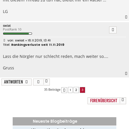
LG
swiat
PostRank 10
B
swiat
» 18.11.2019, 13:41
e
Rankingverluste seit 11.11.2019
i
t
r
Lass die Nörgler nur schlecht reden, mach weiter so....
a
g
Gruss
Antworten
35 Beiträge
1
2
3
Vorherige
FORENÜBERSICHT
Neueste Blogbeiträge