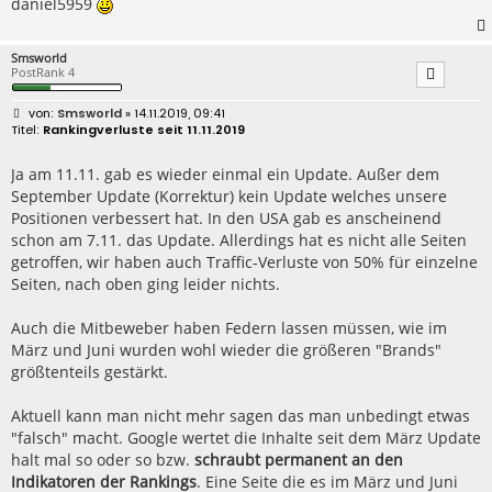
daniel5959
Smsworld
PostRank 4
B
Smsworld
» 14.11.2019, 09:41
e
Rankingverluste seit 11.11.2019
i
t
r
Ja am 11.11. gab es wieder einmal ein Update. Außer dem
a
September Update (Korrektur) kein Update welches unsere
g
Positionen verbessert hat. In den USA gab es anscheinend
schon am 7.11. das Update. Allerdings hat es nicht alle Seiten
getroffen, wir haben auch Traffic-Verluste von 50% für einzelne
Seiten, nach oben ging leider nichts.
Auch die Mitbeweber haben Federn lassen müssen, wie im
März und Juni wurden wohl wieder die größeren "Brands"
größtenteils gestärkt.
Aktuell kann man nicht mehr sagen das man unbedingt etwas
"falsch" macht. Google wertet die Inhalte seit dem März Update
halt mal so oder so bzw.
schraubt permanent an den
Indikatoren der Rankings
. Eine Seite die es im März und Juni