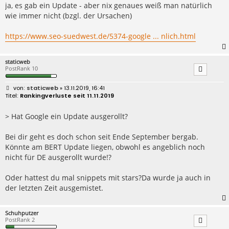
r
ja, es gab ein Update - aber nix genaues weiß man natürlich
a
wie immer nicht (bzgl. der Ursachen)
g
https://www.seo-suedwest.de/5374-google ... nlich.html
staticweb
PostRank 10
B
staticweb
» 13.11.2019, 16:41
e
Rankingverluste seit 11.11.2019
i
t
r
> Hat Google ein Update ausgerollt?
a
g
Bei dir geht es doch schon seit Ende September bergab.
Könnte am BERT Update liegen, obwohl es angeblich noch
nicht für DE ausgerollt wurde!?
Oder hattest du mal snippets mit stars?Da wurde ja auch in
der letzten Zeit ausgemistet.
Schuhputzer
PostRank 2