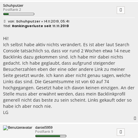
Schuhputzer
PostRank 2
B
Schuhputzer
» 14.11.2019, 05:41
e
Rankingverluste seit 11.11.2019
i
t
r
Hi!
a
Ich selbst habe aktiv nichts verändert. Es ist aber laut Search
g
Console tatsächlich so, dass vor rund 2 Wochen etwa 14 neue
Backlinks dazu gekommen sind. Ich habe mir dabei nichts
gedacht. Ich habe geglaubt, dass aufgrund steigender
Besucherzahlen eben der eine oder andere Link zu meiner
Seite gesetzt wurde. Ich kann aber nicht genau sagen, welche
Links das sind. Die Gesamtsumme ist von 60 auf 74
hochgegangen. Gesetzt habe ich davon keinen einzigen. An der
Stelle muss aber erwähnt werden, dass mein Backlinkprofil
generell nicht das beste zu sein scheint. Links gekauft oder so
habe ich aber noch nie.
LG
daniel5959
PostRank 9