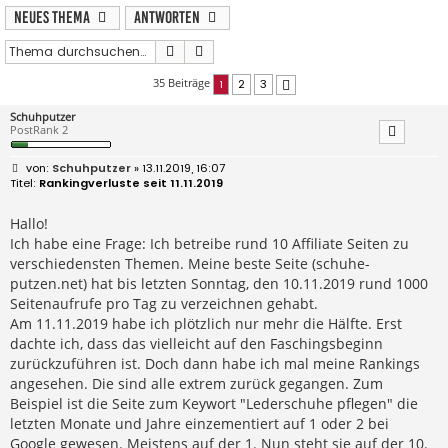
Neues Thema
Antworten
Suche
Erweiterte Suche
35 Beiträge
1
2
3
Nächste
Schuhputzer
PostRank 2
B
Schuhputzer
» 13.11.2019, 16:07
e
Rankingverluste seit 11.11.2019
i
t
r
Hallo!
a
Ich habe eine Frage: Ich betreibe rund 10 Affiliate Seiten zu
g
verschiedensten Themen. Meine beste Seite (schuhe-
putzen.net) hat bis letzten Sonntag, den 10.11.2019 rund 1000
Seitenaufrufe pro Tag zu verzeichnen gehabt.
Am 11.11.2019 habe ich plötzlich nur mehr die Hälfte. Erst
dachte ich, dass das vielleicht auf den Faschingsbeginn
zurückzuführen ist. Doch dann habe ich mal meine Rankings
angesehen. Die sind alle extrem zurück gegangen. Zum
Beispiel ist die Seite zum Keywort "Lederschuhe pflegen" die
letzten Monate und Jahre einzementiert auf 1 oder 2 bei
Google gewesen. Meistens auf der 1. Nun steht sie auf der 10.