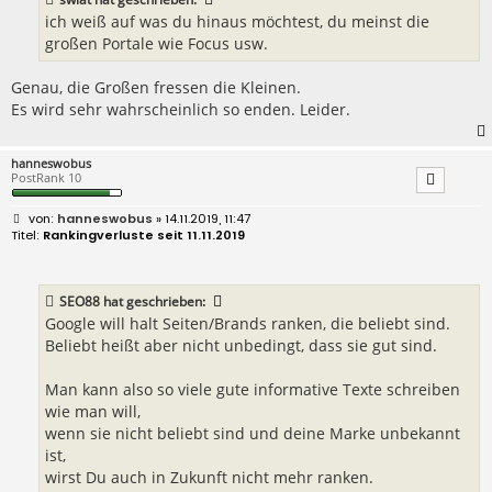
g
ich weiß auf was du hinaus möchtest, du meinst die
großen Portale wie Focus usw.
Genau, die Großen fressen die Kleinen.
Es wird sehr wahrscheinlich so enden. Leider.
hanneswobus
PostRank 10
B
hanneswobus
» 14.11.2019, 11:47
e
Rankingverluste seit 11.11.2019
i
t
r
a
SEO88
hat geschrieben:
g
Google will halt Seiten/Brands ranken, die beliebt sind.
Beliebt heißt aber nicht unbedingt, dass sie gut sind.
Man kann also so viele gute informative Texte schreiben
wie man will,
wenn sie nicht beliebt sind und deine Marke unbekannt
ist,
wirst Du auch in Zukunft nicht mehr ranken.