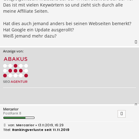
Das ist mit vielen Keywörtern so und zieht sich durch alle
meine Affiliate Seiten.
Hat dies auch jemand anders bei seinen Webseiten bemerkt?
Hat Google ein Update ausgerollt?
Weiß jemand mehr dazu?
Anzeige von:
Mercarior
PostRank 8
B
Mercarior
» 13.11.2019, 16:29
e
Rankingverluste seit 11.11.2019
i
t