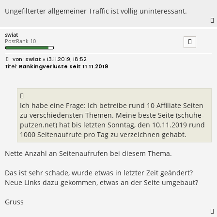
Ungefilterter allgemeiner Traffic ist völlig uninteressant.
swiat
PostRank 10
B
swiat
» 13.11.2019, 18:52
e
Rankingverluste seit 11.11.2019
i
t
r
a
g
Ich habe eine Frage: Ich betreibe rund 10 Affiliate Seiten
zu verschiedensten Themen. Meine beste Seite (schuhe-
putzen.net) hat bis letzten Sonntag, den 10.11.2019 rund
1000 Seitenaufrufe pro Tag zu verzeichnen gehabt.
Nette Anzahl an Seitenaufrufen bei diesem Thema.
Das ist sehr schade, wurde etwas in letzter Zeit geändert?
Neue Links dazu gekommen, etwas an der Seite umgebaut?
Gruss