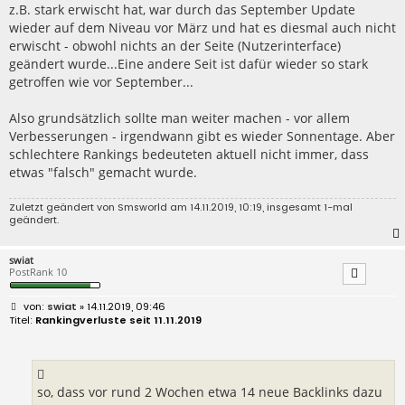
z.B. stark erwischt hat, war durch das September Update
wieder auf dem Niveau vor März und hat es diesmal auch nicht
erwischt - obwohl nichts an der Seite (Nutzerinterface)
geändert wurde...Eine andere Seit ist dafür wieder so stark
getroffen wie vor September...
Also grundsätzlich sollte man weiter machen - vor allem
Verbesserungen - irgendwann gibt es wieder Sonnentage. Aber
schlechtere Rankings bedeuteten aktuell nicht immer, dass
etwas "falsch" gemacht wurde.
Zuletzt geändert von
Smsworld
am 14.11.2019, 10:19, insgesamt 1-mal
geändert.
swiat
PostRank 10
B
swiat
» 14.11.2019, 09:46
e
Rankingverluste seit 11.11.2019
i
t
r
a
g
so, dass vor rund 2 Wochen etwa 14 neue Backlinks dazu