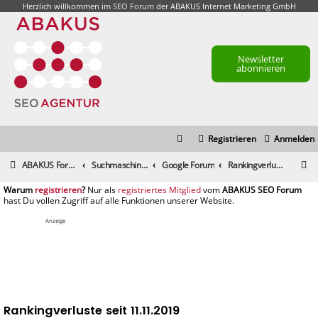
Herzlich willkommen im
SEO Forum
der ABAKUS Internet Marketing GmbH
Newsletter
abonnieren
Registrieren
Anmelden
S
ABAKUS Foren-Übersicht
Suchmaschinenmarketing (SEM) / Suchmaschinenoptimierung (SEO)
Google Forum
Rankingverluste seit 11.11.2019
u
registrieren
registriertes Mitglied
c
h
Anzeige
e
Rankingverluste seit 11.11.2019