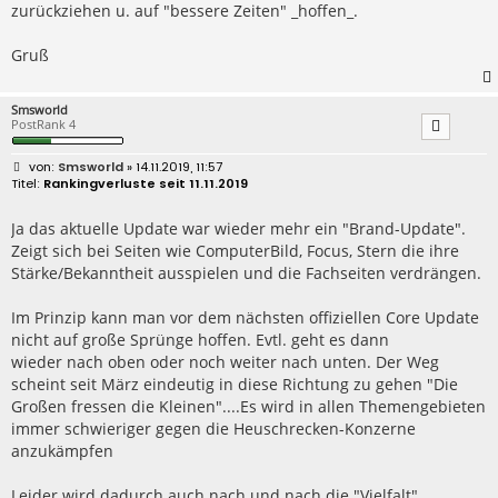
zurückziehen u. auf "bessere Zeiten" _hoffen_.
Gruß
Smsworld
PostRank 4
B
Smsworld
» 14.11.2019, 11:57
e
Rankingverluste seit 11.11.2019
i
t
r
Ja das aktuelle Update war wieder mehr ein "Brand-Update".
a
Zeigt sich bei Seiten wie ComputerBild, Focus, Stern die ihre
g
Stärke/Bekanntheit ausspielen und die Fachseiten verdrängen.
Im Prinzip kann man vor dem nächsten offiziellen Core Update
nicht auf große Sprünge hoffen. Evtl. geht es dann
wieder nach oben oder noch weiter nach unten. Der Weg
scheint seit März eindeutig in diese Richtung zu gehen "Die
Großen fressen die Kleinen"....Es wird in allen Themengebieten
immer schwieriger gegen die Heuschrecken-Konzerne
anzukämpfen
Leider wird dadurch auch nach und nach die "Vielfalt"