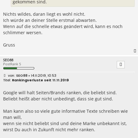
gekommen sind.
Nichts wildes, daran liegt es wohl nicht.
Ich würde an deiner Stelle erstmal abwarten.
Wenn auf die schnelle etwas geändert wird, kann es noch
schlimmer wersen.
Gruss
SEO88
PostRank 5
B
SEO88
» 14.11.2019, 10:53
e
Rankingverluste seit 11.11.2019
i
t
r
Google will halt Seiten/Brands ranken, die beliebt sind.
a
Beliebt heißt aber nicht unbedingt, dass sie gut sind.
g
Man kann also so viele gute informative Texte schreiben wie
man will,
wenn sie nicht beliebt sind und deine Marke unbekannt ist,
wirst Du auch in Zukunft nicht mehr ranken.