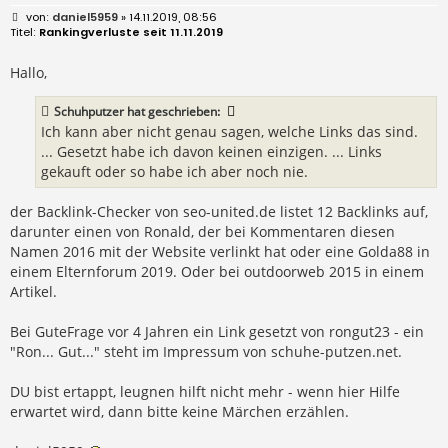
B
daniel5959
» 14.11.2019, 08:56
e
Rankingverluste seit 11.11.2019
i
t
r
Hallo,
a
g
Schuhputzer
hat geschrieben:
Ich kann aber nicht genau sagen, welche Links das sind.
... Gesetzt habe ich davon keinen einzigen. ... Links
gekauft oder so habe ich aber noch nie.
der Backlink-Checker von seo-united.de listet 12 Backlinks auf,
darunter einen von Ronald, der bei Kommentaren diesen
Namen 2016 mit der Website verlinkt hat oder eine Golda88 in
einem Elternforum 2019. Oder bei outdoorweb 2015 in einem
Artikel.
Bei GuteFrage vor 4 Jahren ein Link gesetzt von rongut23 - ein
"Ron... Gut..." steht im Impressum von schuhe-putzen.net.
DU bist ertappt, leugnen hilft nicht mehr - wenn hier Hilfe
erwartet wird, dann bitte keine Märchen erzählen.