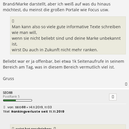
Brand/Marke darstellt, aber ich weiß auf was du hinaus
möchtest, du meinst die großen Portale wie Focus usw.
Man kann also so viele gute informative Texte schreiben
wie man will,
wenn sie nicht beliebt sind und deine Marke unbekannt
ist,
wirst Du auch in Zukunft nicht mehr ranken.
Beliebt war er ja offenbar, bei etwa 1k Seitenaufrufe in seinem
Bereich am Tag, was in diesem Bereich vermutlich viel ist.
Gruss
SEO88
PostRank 5
B
SEO88
» 14.11.2019, 11:03
e
Rankingverluste seit 11.11.2019
i
t
r
a
swiat
hat geschrieben: