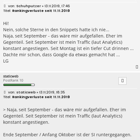
B
Schuhputzer
» 13.11.2019, 17:46
e
Rankingverluste seit 11.11.2019
i
t
r
Hi!
a
Nein, solche Sterne in den Snippets hatte ich nie...
g
Naja, seit September - das wäre mir aufgefallen. Eher im
Gegenteil. Seit September ist mein Traffic (laut Analytics)
konstant angestiegen. Seit Montag ist ein tiefer Cut drinnen ...
Dachte mir schon, dass Google da etwas gemacht hat ...
LG
staticweb
PostRank 10
B
staticweb
» 13.11.2019, 18:35
e
Rankingverluste seit 11.11.2019
i
t
r
> Naja, seit September - das wäre mir aufgefallen. Eher im
a
Gegenteil. Seit September ist mein Traffic (laut Analytics)
g
konstant angestiegen.
Ende September / Anfang Oktober ist der SI runtergegangen.