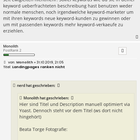
keyword ueberfrachteten beschreibung hast benutzen weder
normale menschen, noch irgendwelche keyword-marketer um
mit ihren keywords neue keyword-kunden zu gewinnen oder
um mit passenden keywords mehr keyword-verkaeufe zu
erziehlen.
Monolith
PostRank 2
B
Monolith
» 31.10.2019, 21:05
e
Landingpages ranken nicht
i
t
r
a
nerd
hat geschrieben:
g
Monolith
hat geschrieben:
Hier sind Titel und Description manuell optimiert via
Yoast. Dennoch steht vor dem Titel (ws dort nicht
hingehört)
Beata Torge Fotografie: