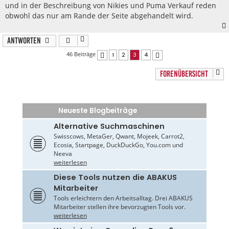
und in der Beschreibung von Nikies und Puma Verkauf reden
obwohl das nur am Rande der Seite abgehandelt wird.
Antworten
46 Beiträge
1
2
3
4
Vorherige
Nächste
FORENÜBERSICHT
Neueste Blogbeiträge
Alternative Suchmaschinen
Swisscows, MetaGer, Qwant, Mojeek, Carrot2,
Ecosia, Startpage, DuckDuckGo, You.com und
Neeva
weiterlesen
Diese Tools nutzen die ABAKUS
Mitarbeiter
Tools erleichtern den Arbeitsalltag. Drei ABAKUS
Mitarbeiter stellen ihre bevorzugten Tools vor.
weiterlesen