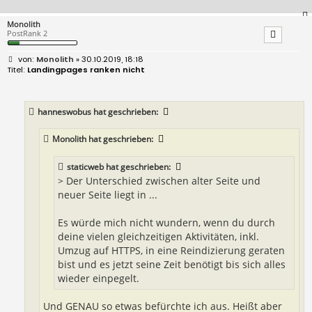
Monolith
PostRank 2
B
Monolith
» 30.10.2019, 18:18
e
Landingpages ranken nicht
i
t
r
a
hanneswobus
hat geschrieben:
g
Monolith
hat geschrieben:
staticweb
hat geschrieben:
> Der Unterschied zwischen alter Seite und
neuer Seite liegt in ...
Es würde mich nicht wundern, wenn du durch
deine vielen gleichzeitigen Aktivitäten, inkl.
Umzug auf HTTPS, in eine Reindizierung geraten
bist und es jetzt seine Zeit benötigt bis sich alles
wieder einpegelt.
Und GENAU so etwas befürchte ich aus. Heißt aber