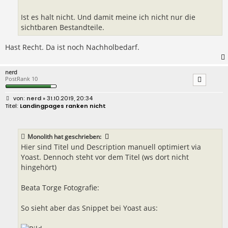
Ist es halt nicht. Und damit meine ich nicht nur die
sichtbaren Bestandteile.
Hast Recht. Da ist noch Nachholbedarf.
nerd
PostRank 10
B
nerd
» 31.10.2019, 20:34
e
Landingpages ranken nicht
i
t
r
a
Monolith
hat geschrieben:
g
Hier sind Titel und Description manuell optimiert via
Yoast. Dennoch steht vor dem Titel (ws dort nicht
hingehört)
Beata Torge Fotografie:
So sieht aber das Snippet bei Yoast aus: