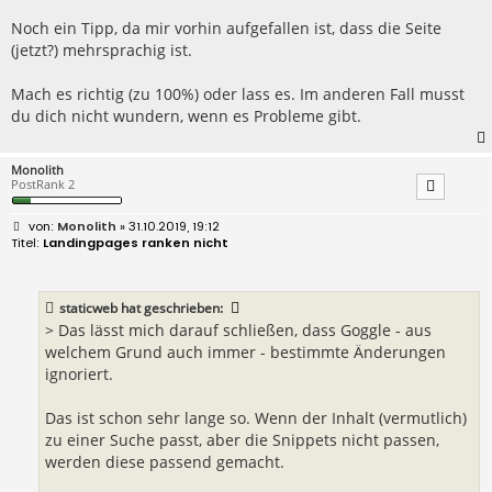
t
r
Noch ein Tipp, da mir vorhin aufgefallen ist, dass die Seite
a
(jetzt?) mehrsprachig ist.
g
Mach es richtig (zu 100%) oder lass es. Im anderen Fall musst
du dich nicht wundern, wenn es Probleme gibt.
Monolith
PostRank 2
B
Monolith
» 31.10.2019, 19:12
e
Landingpages ranken nicht
i
t
r
a
staticweb
hat geschrieben:
g
> Das lässt mich darauf schließen, dass Goggle - aus
welchem Grund auch immer - bestimmte Änderungen
ignoriert.
Das ist schon sehr lange so. Wenn der Inhalt (vermutlich)
zu einer Suche passt, aber die Snippets nicht passen,
werden diese passend gemacht.