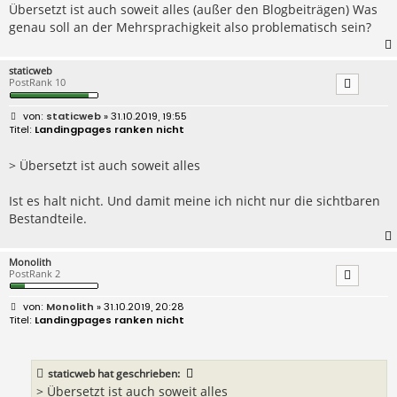
Übersetzt ist auch soweit alles (außer den Blogbeiträgen) Was
genau soll an der Mehrsprachigkeit also problematisch sein?
staticweb
PostRank 10
B
staticweb
» 31.10.2019, 19:55
e
Landingpages ranken nicht
i
t
r
> Übersetzt ist auch soweit alles
a
g
Ist es halt nicht. Und damit meine ich nicht nur die sichtbaren
Bestandteile.
Monolith
PostRank 2
B
Monolith
» 31.10.2019, 20:28
e
Landingpages ranken nicht
i
t
r
a
staticweb
hat geschrieben:
g
> Übersetzt ist auch soweit alles