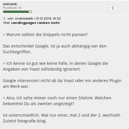
staticweb
PostRank 10
B
staticweb
» 31.10.2019, 19:23
e
Landingpages ranken nicht
i
t
r
> Warum sollten die Snippets nicht passen?
a
g
Das entscheidet Google. Ist ja auch abhängig von den
Suchbegriffen.
> Ich kenne so gut wie keine Fälle, in denen Google die
Angaben von Yoast vollständig ignoriert.
Google interessiert nicht ob da Yoast oder ein anderes Plugin
am Werk war.
> Also, ich sehe immer noch nur einen Sitelink. Welchen
bekommst Du als zweiten angezeigt?
Ist unterschiedlich. Mal nur einer, mal 2 und der 2. wechselt.
Zuletzt fotografie-blog.