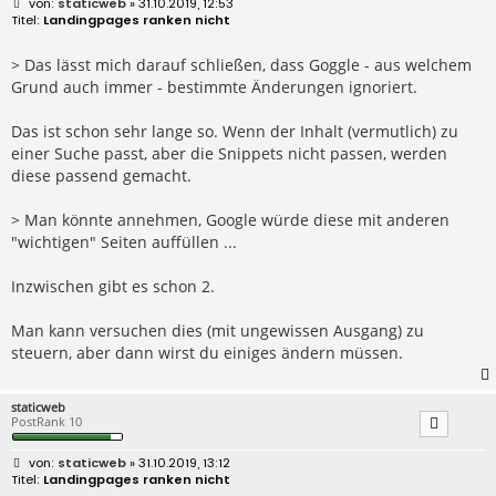
B
staticweb
» 31.10.2019, 12:53
e
Landingpages ranken nicht
i
t
r
> Das lässt mich darauf schließen, dass Goggle - aus welchem
a
Grund auch immer - bestimmte Änderungen ignoriert.
g
Das ist schon sehr lange so. Wenn der Inhalt (vermutlich) zu
einer Suche passt, aber die Snippets nicht passen, werden
diese passend gemacht.
> Man könnte annehmen, Google würde diese mit anderen
"wichtigen" Seiten auffüllen ...
Inzwischen gibt es schon 2.
Man kann versuchen dies (mit ungewissen Ausgang) zu
steuern, aber dann wirst du einiges ändern müssen.
staticweb
PostRank 10
B
staticweb
» 31.10.2019, 13:12
e
Landingpages ranken nicht
i