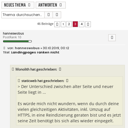
Neues Thema
Antworten
Suche
Erweiterte Suche
46 Beiträge
1
2
3
4
Vorherige
Nächste
hanneswobus
PostRank 10
B
hanneswobus
» 30.10.2019, 00:12
e
Landingpages ranken nicht
i
t
r
a
Monolith
hat geschrieben:
g
staticweb
hat geschrieben:
> Der Unterschied zwischen alter Seite und neuer
Seite liegt in ...
Es würde mich nicht wundern, wenn du durch deine
vielen gleichzeitigen Aktivitäten, inkl. Umzug auf
HTTPS, in eine Reindizierung geraten bist und es jetzt
seine Zeit benötigt bis sich alles wieder einpegelt.