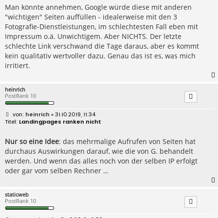
Man könnte annehmen, Google würde diese mit anderen
"wichtigen" Seiten auffüllen - idealerweise mit den 3
Fotografie-Dienstleistungen, im schlechtesten Fall eben mit
Impressum o.ä. Unwichtigem. Aber NICHTS. Der letzte
schlechte Link verschwand die Tage daraus, aber es kommt
kein qualitativ wertvoller dazu. Genau das ist es, was mich
irritiert.
heinrich
PostRank 10
B
heinrich
» 31.10.2019, 11:34
e
Landingpages ranken nicht
i
t
r
Nur so eine Idee
: das mehrmalige Aufrufen von Seiten hat
a
durchaus Auswirkungen darauf, wie die von G. behandelt
g
werden. Und wenn das alles noch von der selben IP erfolgt
oder gar vom selben Rechner …
staticweb
PostRank 10