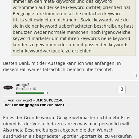
immer an den meta-keywords und das keyword
vorkommen auf der seite (keyword dichte!) orientiert hat.
Bei google funktuionieren solche einfachen keyword-
tricks seit ewigleiten nichtmehr. Soviel keywords wie du
sie in deiner keyword ueberfrachteten beschreibung hast
benutzen weder normale menschen, noch irgendwelche
keyword-marketer um mit ihren keywords neue keyword-
kunden zu gewinnen oder um mit passenden keywords
mehr keyword-verkaeufe zu erziehlen.
Besten Dank, mit der Aussage kann ich was anfangen! In
diesem Fall war es tatsächlich ziemlich überfrachtet.
arnego2
PostRank 10
B
arnego2
» 31.10.2019, 22:46
e
Landingpages ranken nicht
i
t
r
Eines der Gründe warum Google webmaster nicht mehr Ernst
a
nimmt ist der Versuch da zu ranken was man persönlich will.
g
Also meta Beschreibungen abgeben die den Wunsch
ausdrücken als begnadeter Sportler Sportartikel zu verkaufen