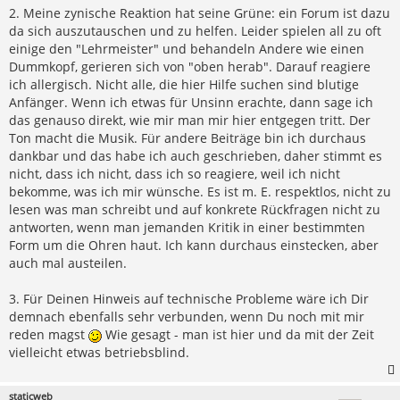
2. Meine zynische Reaktion hat seine Grüne: ein Forum ist dazu
da sich auszutauschen und zu helfen. Leider spielen all zu oft
einige den "Lehrmeister" und behandeln Andere wie einen
Dummkopf, gerieren sich von "oben herab". Darauf reagiere
ich allergisch. Nicht alle, die hier Hilfe suchen sind blutige
Anfänger. Wenn ich etwas für Unsinn erachte, dann sage ich
das genauso direkt, wie mir man mir hier entgegen tritt. Der
Ton macht die Musik. Für andere Beiträge bin ich durchaus
dankbar und das habe ich auch geschrieben, daher stimmt es
nicht, dass ich nicht, dass ich so reagiere, weil ich nicht
bekomme, was ich mir wünsche. Es ist m. E. respektlos, nicht zu
lesen was man schreibt und auf konkrete Rückfragen nicht zu
antworten, wenn man jemanden Kritik in einer bestimmten
Form um die Ohren haut. Ich kann durchaus einstecken, aber
auch mal austeilen.
3. Für Deinen Hinweis auf technische Probleme wäre ich Dir
demnach ebenfalls sehr verbunden, wenn Du noch mit mir
reden magst
Wie gesagt - man ist hier und da mit der Zeit
vielleicht etwas betriebsblind.
staticweb