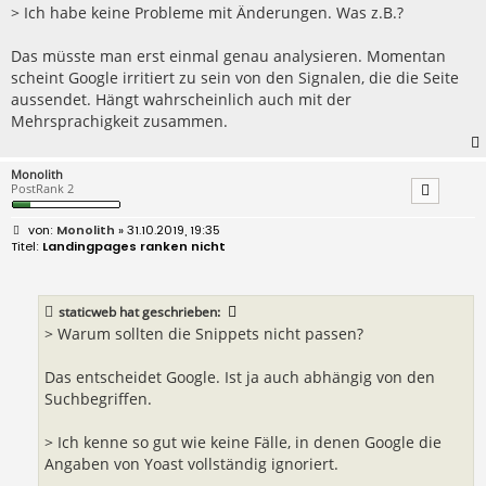
> Ich habe keine Probleme mit Änderungen. Was z.B.?
Das müsste man erst einmal genau analysieren. Momentan
scheint Google irritiert zu sein von den Signalen, die die Seite
aussendet. Hängt wahrscheinlich auch mit der
Mehrsprachigkeit zusammen.
Monolith
PostRank 2
B
Monolith
» 31.10.2019, 19:35
e
Landingpages ranken nicht
i
t
r
a
staticweb
hat geschrieben:
g
> Warum sollten die Snippets nicht passen?
Das entscheidet Google. Ist ja auch abhängig von den
Suchbegriffen.
> Ich kenne so gut wie keine Fälle, in denen Google die
Angaben von Yoast vollständig ignoriert.