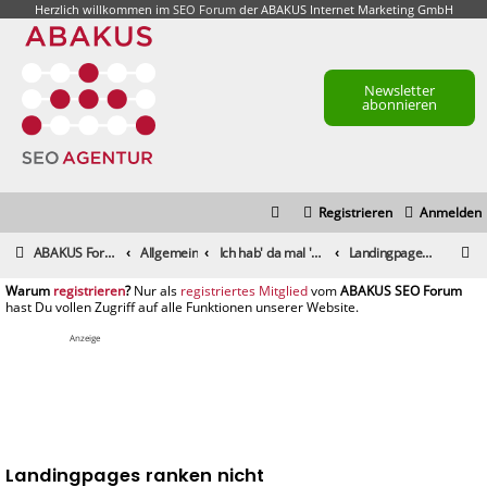
Herzlich willkommen im
SEO Forum
der ABAKUS Internet Marketing GmbH
Newsletter
abonnieren
Registrieren
Anmelden
S
ABAKUS Foren-Übersicht
Allgemein
Ich hab' da mal 'ne Frage
Landingpages ranken nicht
u
registrieren
registriertes Mitglied
c
h
Anzeige
e
Landingpages ranken nicht