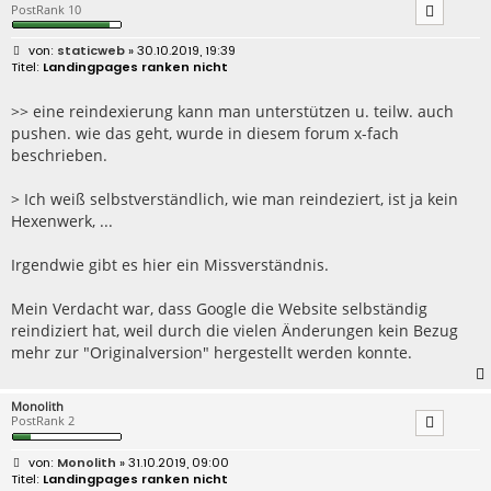
PostRank 10
B
staticweb
» 30.10.2019, 19:39
e
Landingpages ranken nicht
i
t
r
>> eine reindexierung kann man unterstützen u. teilw. auch
a
pushen. wie das geht, wurde in diesem forum x-fach
g
beschrieben.
> Ich weiß selbstverständlich, wie man reindeziert, ist ja kein
Hexenwerk, ...
Irgendwie gibt es hier ein Missverständnis.
Mein Verdacht war, dass Google die Website selbständig
reindiziert hat, weil durch die vielen Änderungen kein Bezug
mehr zur "Originalversion" hergestellt werden konnte.
Monolith
PostRank 2
B
Monolith
» 31.10.2019, 09:00
e
Landingpages ranken nicht
i