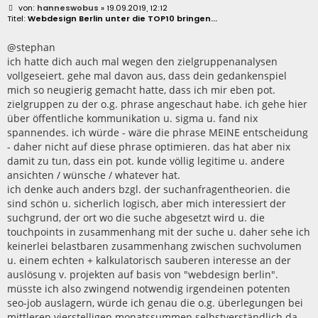
B
hanneswobus
» 19.09.2019, 12:12
e
Webdesign Berlin unter die TOP10 bringen...
i
t
r
@stephan
a
ich hatte dich auch mal wegen den zielgruppenanalysen
g
vollgeseiert. gehe mal davon aus, dass dein gedankenspiel
mich so neugierig gemacht hatte, dass ich mir eben pot.
zielgruppen zu der o.g. phrase angeschaut habe. ich gehe hier
über öffentliche kommunikation u. sigma u. fand nix
spannendes. ich würde - wäre die phrase MEINE entscheidung
- daher nicht auf diese phrase optimieren. das hat aber nix
damit zu tun, dass ein pot. kunde völlig legitime u. andere
ansichten / wünsche / whatever hat.
ich denke auch anders bzgl. der suchanfragentheorien. die
sind schön u. sicherlich logisch, aber mich interessiert der
suchgrund, der ort wo die suche abgesetzt wird u. die
touchpoints in zusammenhang mit der suche u. daher sehe ich
keinerlei belastbaren zusammenhang zwischen suchvolumen
u. einem echten + kalkulatorisch sauberen interesse an der
auslösung v. projekten auf basis von "webdesign berlin".
müsste ich also zwingend notwendig irgendeinen potenten
seo-job auslagern, würde ich genau die o.g. überlegungen bei
mittleren vierstelligen monatssummen selbstverständlich da