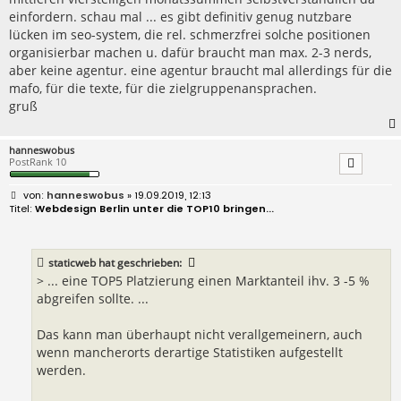
einfordern. schau mal ... es gibt definitiv genug nutzbare
lücken im seo-system, die rel. schmerzfrei solche positionen
organisierbar machen u. dafür braucht man max. 2-3 nerds,
aber keine agentur. eine agentur braucht mal allerdings für die
mafo, für die texte, für die zielgruppenansprachen.
gruß
hanneswobus
PostRank 10
B
hanneswobus
» 19.09.2019, 12:13
e
Webdesign Berlin unter die TOP10 bringen...
i
t
r
a
staticweb
hat geschrieben:
g
> ... eine TOP5 Platzierung einen Marktanteil ihv. 3 -5 %
abgreifen sollte. ...
Das kann man überhaupt nicht verallgemeinern, auch
wenn mancherorts derartige Statistiken aufgestellt
werden.