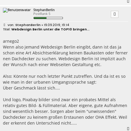
StephanBerlin
PostRank 5
B
StephanBerlin
» 19.09.2019, 19:14
e
Webdesign Berlin unter die TOP10 bringen...
i
t
r
arnego2
a
Wenn also jemand Webdesign Berlin eingibt, dann ist das ja
g
schon eine Art Absichtserklärung keinen Baukasten oder ferner
nen Dachdecker zu suchen. Webdesign Berlin ist implizit auch
der Wunsch nach einer Webseiten Gestaltung etc.
Also: Könnte nur noch letzter Punkt zutreffen. Und da ist es so
wie man in der urbanen Umgangssprache sagt:
Über Geschmack lässt sich....
Und logo, Pixabay bilder sind zwar ein probates Mittel als
relativ gutes Bild- & Füllmaterial. Aber eigene, gute Aufnahmen
sind wesentlich besser. Sorgen aber beim "unwissenden"
Dachdecker zu keinem großen Erstaunen oder OHA Effekt. Weil
der erkennt den Unterschied nicht.....