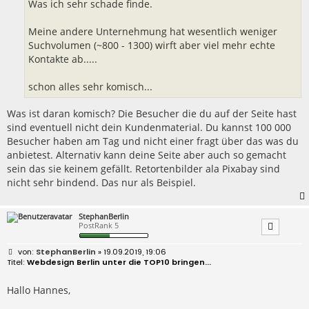
Was ich sehr schade finde.
Meine andere Unternehmung hat wesentlich weniger
Suchvolumen (~800 - 1300) wirft aber viel mehr echte
Kontakte ab.....
schon alles sehr komisch...
Was ist daran komisch? Die Besucher die du auf der Seite hast
sind eventuell nicht dein Kundenmaterial. Du kannst 100 000
Besucher haben am Tag und nicht einer fragt über das was du
anbietest. Alternativ kann deine Seite aber auch so gemacht
sein das sie keinem gefällt. Retortenbilder ala Pixabay sind
nicht sehr bindend. Das nur als Beispiel.
StephanBerlin
PostRank 5
B
StephanBerlin
» 19.09.2019, 19:06
e
Webdesign Berlin unter die TOP10 bringen...
i
t
r
Hallo Hannes,
a
g