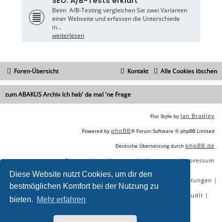
SEO: A/B-Tests erklärt
Beim A/B-Testing vergleichen Sie zwei Varianten
einer Webseite und erfassen die Unterschiede
in...
weiterlesen
Foren-Übersicht
Kontakt
Alle Cookies löschen
zum ABAKUS Archiv Ich hab' da mal 'ne Frage
Ian Bradley
Flat Style by
phpBB
Powered by
® Forum Software © phpBB Limited
phpBB.de
Deutsche Übersetzung durch
Datenschutz
Nutzungsbedingungen
Impressum
|
|
Diese Website nutzt Cookies, um dir den
|
|
|
|
SEO Agentur
SEO Blog
SEO Online Tools
SEO Dienstleistungen
bestmöglichen Komfort bei der Nutzung zu
|
|
|
|
SEO Workshops
SEO Beratung
Backlinks kaufen
SEO Audit
bieten.
Mehr erfahren
|
SEO Tools gratis
SEO-Konkurrenzanalyse