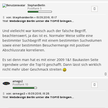
StephanBerlin
PostRank 5
B
StephanBerlin
» 19.09.2019, 19:17
e
Webdesign Berlin unter die TOP10 bringen...
i
t
r
Und vielleicht war komisch auch der falsche Begriff,
a
beachtenswert, ja das ist es. Normaler Weise sollte eine
g
bestimmter Suchbegriff mit einem bestimmten Suchvolumen
sowie einer bestimmten Besuchermenge mit positiver
Abschlussrate korrelieren.
Es sei denn man hat es mit einer 2009 1&1 Baukasten Seite
irgendwie unter die Top10 geschafft. Dann lässt sich wirklich
nicht mehr über Geschmack streiten
arnego2
PostRank 10
B
arnego2
» 19.09.2019, 19:28
e
Webdesign Berlin unter die TOP10 bringen...
i
t
r