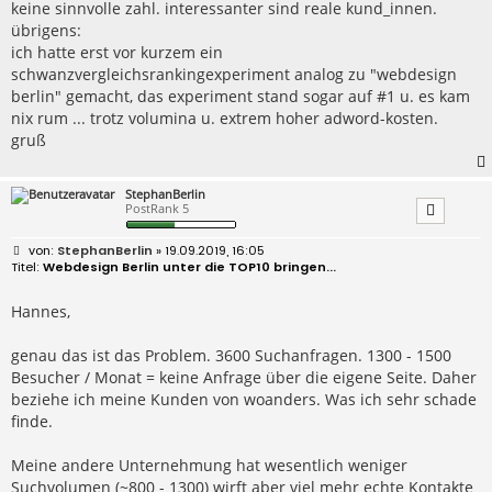
keine sinnvolle zahl. interessanter sind reale kund_innen.
übrigens:
ich hatte erst vor kurzem ein
schwanzvergleichsrankingexperiment analog zu "webdesign
berlin" gemacht, das experiment stand sogar auf #1 u. es kam
nix rum ... trotz volumina u. extrem hoher adword-kosten.
gruß
StephanBerlin
PostRank 5
B
StephanBerlin
» 19.09.2019, 16:05
e
Webdesign Berlin unter die TOP10 bringen...
i
t
r
Hannes,
a
g
genau das ist das Problem. 3600 Suchanfragen. 1300 - 1500
Besucher / Monat = keine Anfrage über die eigene Seite. Daher
beziehe ich meine Kunden von woanders. Was ich sehr schade
finde.
Meine andere Unternehmung hat wesentlich weniger
Suchvolumen (~800 - 1300) wirft aber viel mehr echte Kontakte