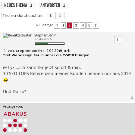
Neues Thema
Antworten
Suche
Erweiterte Suche
69 Beiträge
1
2
3
4
5
Vorherige
Nächste
StephanBerlin
PostRank 5
B
StephanBerlin
» 19.09.2019, 11:41
e
Webdesign Berlin unter die TOP10 bringen...
i
t
r
@ Lyk....ich kann Dir jetzt sofort & min.
a
10 SEO TOP5 Referenzen meiner Kunden nennen nur aus 2019
g
Und Du so?
Anzeige von: