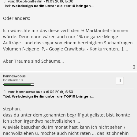
B
StephanBerlin
» 19.09.2019, 15:30
e
Webdesign Berlin unter die TOP10 bringen...
i
t
r
Oder anders:
a
g
Ich wünschte mir das diese verflixten % Marktanteil stimmen
würde. Denn dann wären auch nur 1% ne ganze Menge
Aufträge...und das sogar von einem bereinigtem Suchanfragen
Volumen [-eigene IP, - Google Crawlbots, - Konkurrenten...]....
Aber Träume sind Schäume...
hanneswobus
PostRank 10
B
hanneswobus
» 19.09.2019, 15:53
e
Webdesign Berlin unter die TOP10 bringen...
i
t
r
stephan.
a
dass du unter dem genannten begriff gut gelistet bist, konnte
g
ich schon irgendwo nachvollziehen ...
wieviele besucher du im monat hast, kann ich nicht sehen /
nachvollziehen u. möchte auch nicht raten ... das ist ohnehin