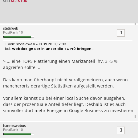
staticweb
PostRank 10
B
staticweb
» 19.09.2019, 12:03
e
Webdesign Berlin unter die TOP10 bringen...
i
t
r
> ... eine TOP5 Platzierung einen Marktanteil ihv. 3 -5 %
a
abgreifen sollte. ...
g
Das kann man überhaupt nicht verallgemeinern, auch wenn
mancherorts derartige Statistiken aufgestellt werden.
Vor allem kannst du bei einer local Suche davon ausgehen,
dass der prozentuale Anteil tiefer liegt. Deshalb ist es auch
sinnvoller dort mehr Energie in Google Business zu investieren.
hanneswobus
PostRank 10