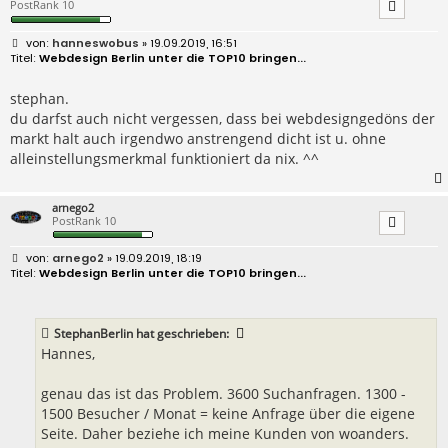
PostRank 10
B
hanneswobus
» 19.09.2019, 16:51
e
Webdesign Berlin unter die TOP10 bringen...
i
t
r
stephan.
a
du darfst auch nicht vergessen, dass bei webdesigngedöns der
g
markt halt auch irgendwo anstrengend dicht ist u. ohne
alleinstellungsmerkmal funktioniert da nix. ^^
arnego2
PostRank 10
B
arnego2
» 19.09.2019, 18:19
e
Webdesign Berlin unter die TOP10 bringen...
i
t
r
a
StephanBerlin
hat geschrieben:
g
Hannes,
genau das ist das Problem. 3600 Suchanfragen. 1300 -
1500 Besucher / Monat = keine Anfrage über die eigene
Seite. Daher beziehe ich meine Kunden von woanders.