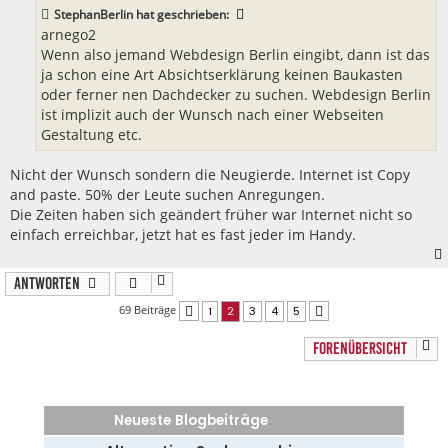
a
StephanBerlin
hat geschrieben:
g
arnego2
Wenn also jemand Webdesign Berlin eingibt, dann ist das
ja schon eine Art Absichtserklärung keinen Baukasten
oder ferner nen Dachdecker zu suchen. Webdesign Berlin
ist implizit auch der Wunsch nach einer Webseiten
Gestaltung etc.
Nicht der Wunsch sondern die Neugierde. Internet ist Copy
and paste. 50% der Leute suchen Anregungen.
Die Zeiten haben sich geändert früher war Internet nicht so
einfach erreichbar, jetzt hat es fast jeder im Handy.
Antworten
69 Beiträge
1
2
3
4
5
Vorherige
Nächste
FORENÜBERSICHT
Neueste Blogbeiträge