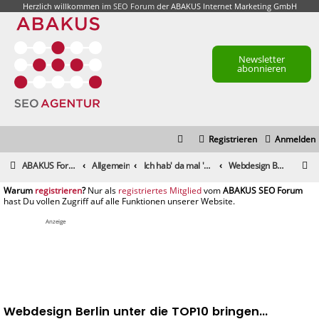
Herzlich willkommen im
SEO Forum
der ABAKUS Internet Marketing GmbH
Newsletter
abonnieren
Registrieren
Anmelden
S
ABAKUS Foren-Übersicht
Allgemein
Ich hab' da mal 'ne Frage
Webdesign Berlin unter die TOP10 bringen...
u
registrieren
registriertes Mitglied
c
h
Anzeige
e
Webdesign Berlin unter die TOP10 bringen...