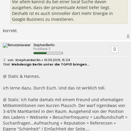
Vor allem kannst du bei einer local Suche davon
ausgehen, dass der prozentuale Anteil tiefer liegt.
Deshalb ist es auch sinnvoller dort mehr Energie in
Google Business zu investieren.
korrekt.
StephanBerlin
PostRank 5
B
StephanBerlin
» 19.09.2019, 15:24
e
Webdesign Berlin unter die TOP10 bringen...
i
t
r
@ Static & Hannes,
a
g
ich lerne dazu. Durch Euch. Und das ist wirklich toll.
@ Static: Ich hatte damals mit einem Freund und ehemaligen
Mitkommilitonen nen kurzen Plausch. Der warf irgendwas von
3-4/5% Marktanteil in den Raum. Ausgehend von der Position
des Ladens = Webseite + Besucherfrequenz = Laufkundschaft =
Suchanfragen...Aufmachung + Reputation = Referenzen +
Eigene "Schönheit" / Einfachheit der Seite....