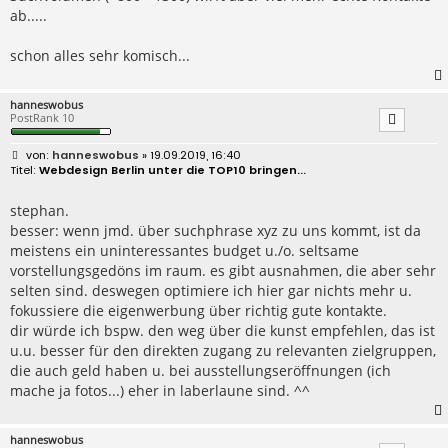
ab.....
schon alles sehr komisch...
hanneswobus
PostRank 10
B
hanneswobus
» 19.09.2019, 16:40
e
Webdesign Berlin unter die TOP10 bringen...
i
t
r
stephan.
a
besser: wenn jmd. über suchphrase xyz zu uns kommt, ist da
g
meistens ein uninteressantes budget u./o. seltsame
vorstellungsgedöns im raum. es gibt ausnahmen, die aber sehr
selten sind. deswegen optimiere ich hier gar nichts mehr u.
fokussiere die eigenwerbung über richtig gute kontakte.
dir würde ich bspw. den weg über die kunst empfehlen, das ist
u.u. besser für den direkten zugang zu relevanten zielgruppen,
die auch geld haben u. bei ausstellungseröffnungen (ich
mache ja fotos...) eher in laberlaune sind. ^^
hanneswobus