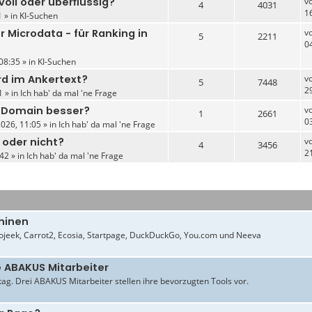
oll oder überflüssig?
v
4
4031
1
 » in
KI-Suchen
r Microdata - für Ranking in
v
5
2211
0
08:35 » in
KI-Suchen
rd im Ankertext?
v
5
7448
2
1 » in
Ich hab' da mal 'ne Frage
e-Domain besser?
v
1
2661
0
026, 11:05 » in
Ich hab' da mal 'ne Frage
 oder nicht?
v
4
3456
2
42 » in
Ich hab' da mal 'ne Frage
hinen
jeek, Carrot2, Ecosia, Startpage, DuckDuckGo, You.com und Neeva
e ABAKUS Mitarbeiter
ltag. Drei ABAKUS Mitarbeiter stellen ihre bevorzugten Tools vor.