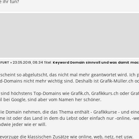
 ihr tun?
KFURT
» 23.05.2019, 08:34
Keyword Domain sinnvoll und was damit ma
cheint so abgelutscht, das nicht mal mehr geantwortet wird. Ich p
-Domains nicht mehr wichtig sind. Deshalb ist Grafik-Müller.ch od
 sind höchstens Top-Domains wie Grafik.ch, Grafikkurs.ch oder Gr
il bei Google, sind aber vom Namen her schöner.
ie Domain nehmen, die das Thema enthält - Grafikkurse - und einen
e ist oder das Land in dem du Lebst oder einfach nur -online, -we
dwie jeder wie er will.
bevorzuge die klassischen Zusätze wie online, web, netz, net usw.