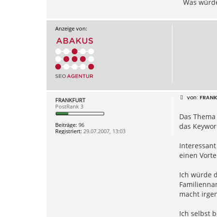
Was würde
Anzeige von:
B
FRAN
FRANKFURT
e
PostRank 3
i
Das Thema s
t
r
Beiträge:
96
das Keyword
a
Registriert:
29.07.2007, 13:03
g
Interessant
einen Vorte
Ich würde d
Familiennam
macht irgen
Ich selbst 