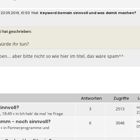
 23.05.2019, 10:50
Keyword Domain sinnvoll und was damit machen?
i hat geschrieben:
ürde ihr tun?
ben... aber bitte nicht so wie hier im titel, das wäre spam^^
Antworten
Zugriffe
L
innvoll?
v
3
2513
2
, 18:49 » in
Ich hab' da mal 'ne Frage
mm - noch sinnvoll?
v
6
3048
0
 » in
Partnerprogramme und