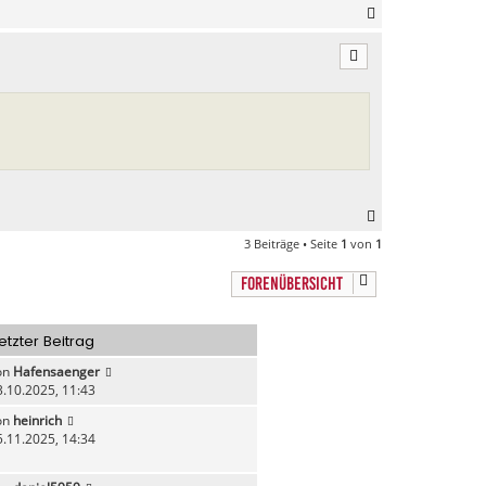
N
a
c
h
o
b
e
n
N
a
3 Beiträge • Seite
1
von
1
c
h
FORENÜBERSICHT
o
b
e
etzter Beitrag
n
on
Hafensaenger
3.10.2025, 11:43
on
heinrich
5.11.2025, 14:34