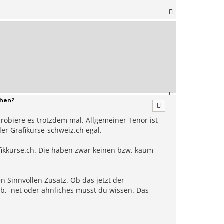
N
a
c
h
o
b
e
n
N
chen?
a
c
robiere es trotzdem mal. Allgemeiner Tenor ist
h
o
er Grafikurse-schweiz.ch egal.
b
e
afikkurse.ch. Die haben zwar keinen bzw. kaum
n
 Sinnvollen Zusatz. Ob das jetzt der
b, -net oder ähnliches musst du wissen. Das