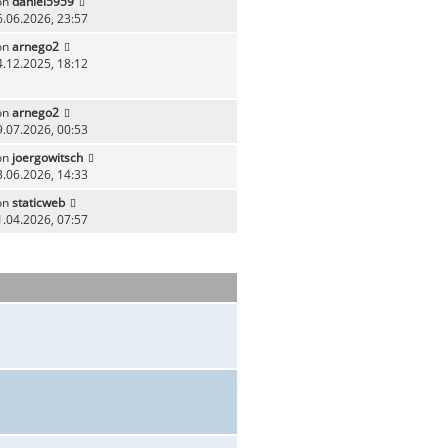
on
daniel5959
6.06.2026, 23:57
on
arnego2
4.12.2025, 18:12
on
arnego2
9.07.2026, 00:53
on
joergowitsch
3.06.2026, 14:33
on
staticweb
1.04.2026, 07:57