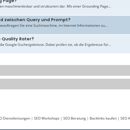
g Page?
en maschinenlesbar und strukturiert dar. Mit einer Grounding Page...
ied zwischen Query und Prompt?
beauftragen Sie eine Suchmaschine, im Internet Informationen zu...
 Quality Rater?
ie Google-Suchergebnisse. Dabei prüfen sie, ob die Ergebnisse für...
O Dienstleistungen
|
SEO Workshops
|
SEO Beratung
|
Backlinks kaufen
|
SEO A