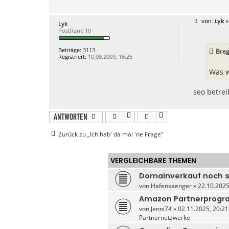
B
Lyk
»
Lyk
e
PostRank 10
i
t
r
Beiträge:
3113
Breg
a
Registriert:
10.08.2009, 16:26
g
Was w
seo betrei
Antworten
Zurück zu „Ich hab' da mal 'ne Frage“
VERGLEICHBARE THEMEN
Domainverkauf noch s
von
Hafensaenger
» 22.10.2025
Amazon Partnerprogra
von
Jenni74
» 02.11.2025, 20:21
Partnernetzwerke