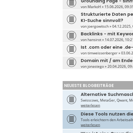
Grounding Page - sinnv
von
MarkoH
» 15.06.2026, 09:31
Strukturierte Daten pe
KI-Suche sinnvoll?
von
joergowitsch
» 04.12.2025, 
Backlinks - mit Keywo
von
hansirot
» 14.07.2026, 10:2
Ist .com oder eine .d
von
timweissenberger
» 03.06.2
Domain mit / am Ende
von
jonastego
» 20.04.2026, 09:
NEUESTE BLOGBEITRÄGE
Alternative Suchmasc
Swisscows, MetaGer, Qwant, Mo
weiterlesen
Diese Tools nutzen di
Tools erleichtern den Arbeitsal
weiterlesen