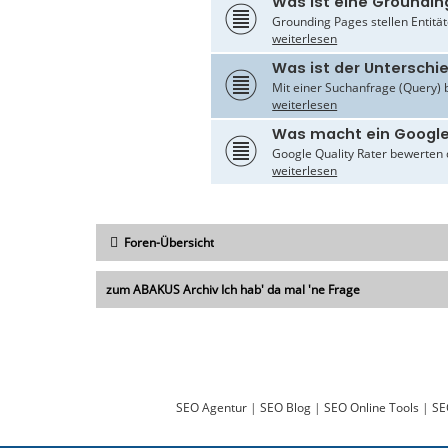
Was ist eine Groundin
Grounding Pages stellen Entität
weiterlesen
Was ist der Untersch
Mit einer Suchanfrage (Query) 
weiterlesen
Was macht ein Google
Google Quality Rater bewerten d
weiterlesen
Foren-Übersicht
zum ABAKUS Archiv Ich hab' da mal 'ne Frage
SEO Agentur
|
SEO Blog
|
SEO Online Tools
|
SE