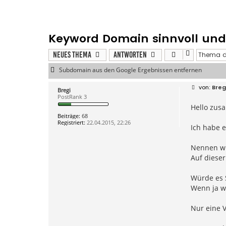
Keyword Domain sinnvoll un
Neues Thema
Antworten
Subdomain aus den Google Ergebnissen entfernen
B
Breg
Bregi
e
PostRank 3
i
Hello zu
t
r
Beiträge:
68
a
Registriert:
22.04.2015, 22:26
g
Ich habe e
Nennen wir
Auf dieser
Würde es 
Wenn ja w
Nur eine V