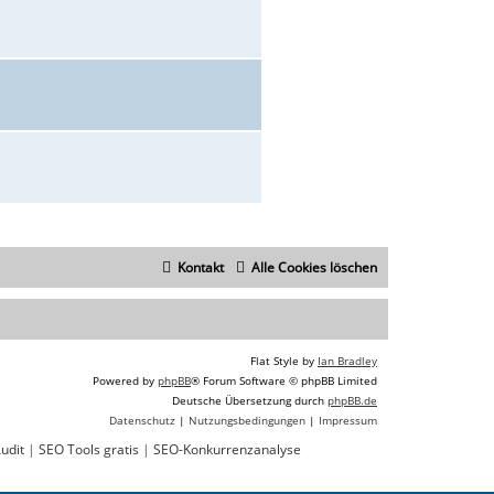
Kontakt
Alle Cookies löschen
Flat Style by
Ian Bradley
Powered by
phpBB
® Forum Software © phpBB Limited
Deutsche Übersetzung durch
phpBB.de
Datenschutz
|
Nutzungsbedingungen
|
Impressum
udit
|
SEO Tools gratis
|
SEO-Konkurrenzanalyse